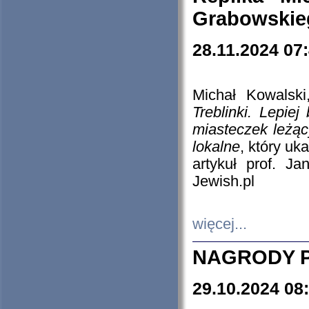
Grabowskieg
28.11.2024 07
Michał Kowalski
Treblinki. Lepie
miasteczek leżąc
lokalne
, który uk
artykuł prof. J
Jewish.pl
więcej...
NAGRODY P
29.10.2024 08