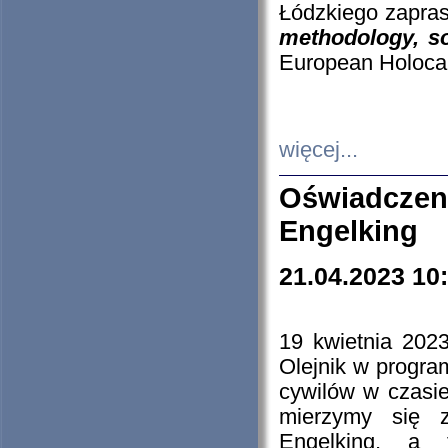
Łódzkiego zapras
methodology, so
European Holocau
więcej...
Oświadczen
Engelking
21.04.2023 10
19 kwietnia 2023
Olejnik w progra
cywilów w czasie
mierzymy się z
Engelking, a 