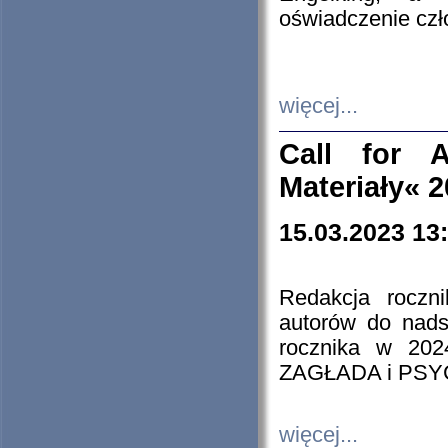
oświadczenie cz
więcej...
Call for A
Materiały« 
15.03.2023 13
Redakcja roczn
autorów do nads
rocznika w 202
ZAGŁADA i PS
więcej...