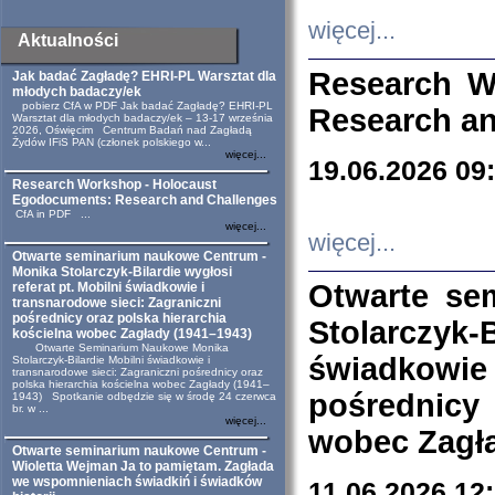
więcej...
Aktualności
Research W
Jak badać Zagładę? EHRI-PL Warsztat dla
młodych badaczy/ek
pobierz CfA w PDF Jak badać Zagładę? EHRI-PL
Research an
Warsztat dla młodych badaczy/ek – 13-17 września
2026, Oświęcim Centrum Badań nad Zagładą
Żydów IFiS PAN (członek polskiego w...
więcej...
19.06.2026 09
Research Workshop - Holocaust
Egodocuments: Research and Challenges
CfA in PDF ...
więcej...
więcej...
Otwarte seminarium naukowe Centrum -
Monika Stolarczyk-Bilardie wygłosi
Otwarte se
referat pt. Mobilni świadkowie i
transnarodowe sieci: Zagraniczni
pośrednicy oraz polska hierarchia
Stolarczyk-
kościelna wobec Zagłady (1941–1943)
Otwarte Seminarium Naukowe Monika
świadkowie
Stolarczyk-Bilardie Mobilni świadkowie i
transnarodowe sieci: Zagraniczni pośrednicy oraz
polska hierarchia kościelna wobec Zagłady (1941–
pośrednicy
1943) Spotkanie odbędzie się w środę 24 czerwca
br. w ...
więcej...
wobec Zagła
Otwarte seminarium naukowe Centrum -
Wioletta Wejman Ja to pamiętam. Zagłada
we wspomnieniach świadkiń i świadków
11.06.2026 12