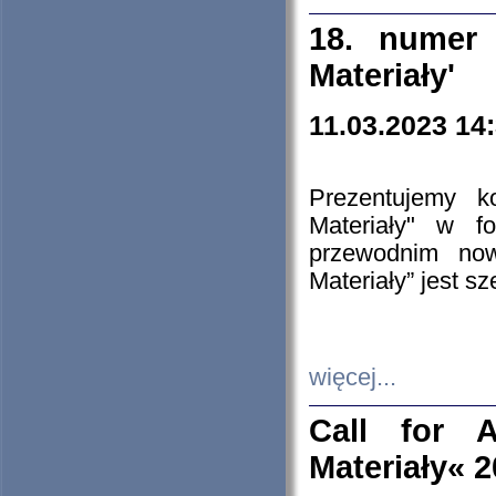
18. numer 
Materiały'
11.03.2023 14
Prezentujemy k
Materiały" w 
przewodnim now
Materiały” jest s
więcej...
Call for A
Materiały« 