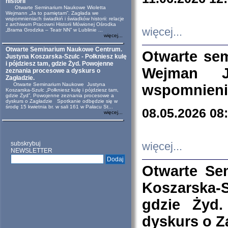
historii
Otwarte Seminarium Naukowe Wioletta
Wejmann „Ja to pamiętam”. Zagłada we
wspomnieniach świadkiń i świadków historii: relacje
z archiwum Pracowni Historii Mówionej Ośrodka
więcej...
„Brama Grodzka – Teatr NN” w Lublinie ...
więcej...
Otwarte Seminarium Naukowe Centrum.
Otwarte se
Justyna Koszarska-Szulc - Połkniesz kulę
i pójdziesz tam, gdzie Żyd. Powojenne
Wejman 
zeznania procesowe a dyskurs o
Zagładzie.
Otwarte Seminarium Naukowe Justyna
wspomnienia
Koszarska-Szulc „Połkniesz kulę i pójdziesz tam,
gdzie Żyd”. Powojenne zeznania procesowe a
dyskurs o Zagładzie Spotkanie odbędzie się w
środę 15 kwietnia br. w sali 161 w Pałacu St...
08.05.2026 08
więcej...
subskrybuj
więcej...
NEWSLETTER
Otwarte Se
Koszarska-S
gdzie Żyd
dyskurs o Z