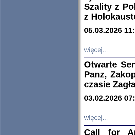
Szality z Po
z Holokaust
05.03.2026 11
więcej...
Otwarte Se
Panz, Zakop
czasie Zagł
03.02.2026 07
więcej...
Call for A