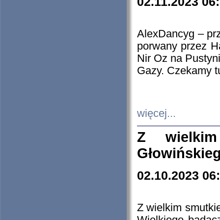
02.11.2023 06
AlexDancyg – przy
porwany przez H
Nir Oz na Pustyn
Gazy. Czekamy tu
więcej...
Z wielki
Głowińskie
02.10.2023 06
Z wielkim smutki