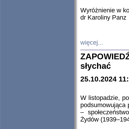
Wyróżnienie w k
dr Karoliny Panz
więcej...
ZAPOWIEDŹ
słychać
25.10.2024 11
W listopadzie, p
podsumowująca p
– społeczeństw
Żydów (1939–194