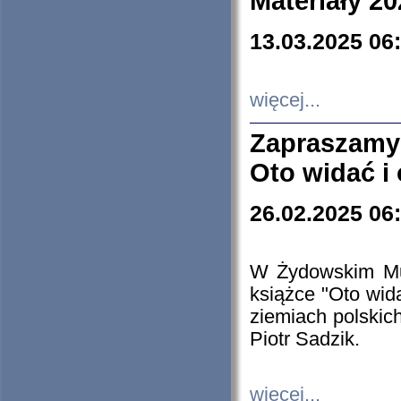
Materiały 20
13.03.2025 06
więcej...
Zapraszamy
Oto widać i
26.02.2025 06
W Żydowskim Muz
książce "Oto wid
ziemiach polski
Piotr Sadzik.
więcej...