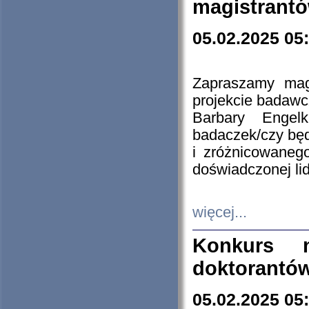
magistrantó
05.02.2025 05
Zapraszamy mag
projekcie badaw
Barbary Engel
badaczek/czy będ
i zróżnicowaneg
doświadczonej lid
więcej...
Konkurs n
doktorantó
05.02.2025 05