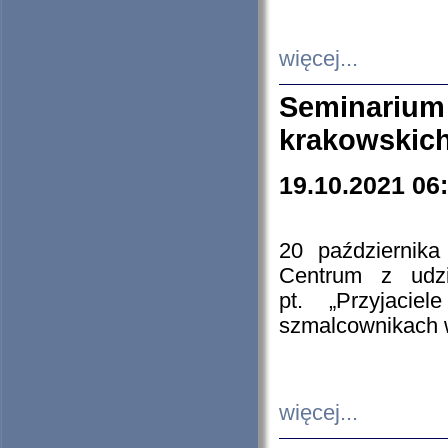
więcej...
Seminarium
krakowskich
19.10.2021 06
20 październik
Centrum z udzia
pt. „Przyjacie
szmalcownikach
więcej...