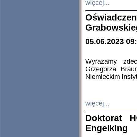
więcej...
Oświadczen
Grabowskie
05.06.2023 09
Wyrażamy zdecy
Grzegorza Brau
Niemieckim Insty
więcej...
Doktorat H
Engelking