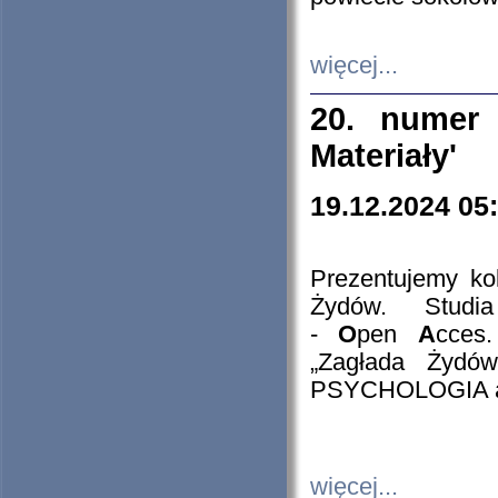
więcej...
20. numer 
Materiały'
19.12.2024 05
Prezentujemy kol
Żydów. Stud
-
O
pen
A
cces
„Zagłada Żydów
PSYCHOLOGIA 
więcej...