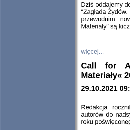
Dziś oddajemy 
"Zagłada Żydów. 
przewodnim now
Materiały” są kic
więcej...
Call for A
Materiały« 
29.10.2021 09
Redakcja roczn
autorów do nads
roku poświęcone