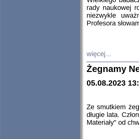
Wielkiego badacz
rady naukowej ro
niezwykle uważn
Profesora słowam
więcej...
Żegnamy Ne
05.08.2023 13
Ze smutkiem żeg
długie lata. Czł
Materiały" od chw