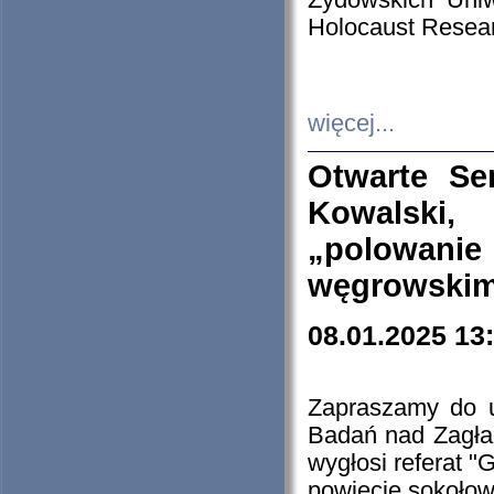
Żydowskich Uniw
Holocaust Resear
więcej...
Otwarte Se
Kowalski, 
„polowanie
węgrowskim.
08.01.2025 13
Zapraszamy do 
Badań nad Zagła
wygłosi referat "
powiecie sokołow