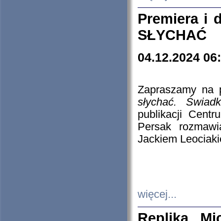
Premiera i
SŁYCHAĆ
04.12.2024 06
Zapraszamy na p
słychać. Świad
publikacji Cen
Persak rozmawi
Jackiem Leociaki
więcej...
Replika Mi