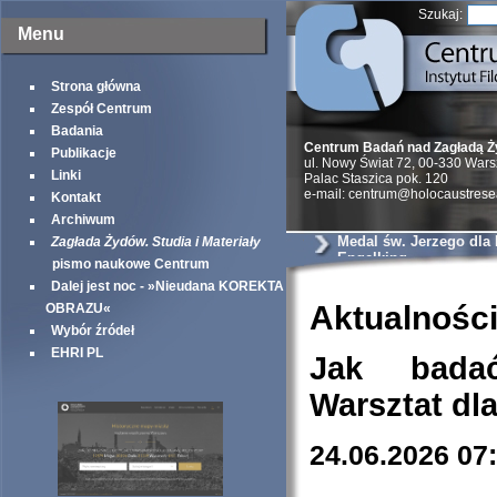
Szukaj:
Menu
Strona główna
Zespół Centrum
Badania
Centrum Badań nad Zagładą 
Publikacje
ul. Nowy Świat 72, 00-330 War
Linki
Palac Staszica pok. 120
e-mail: centrum@holocaustrese
Kontakt
Archiwum
Medal św. Jerzego dla
Zagłada Żydów. Studia i Materiały
Engelking
pismo naukowe Centrum
Dalej jest noc - »Nieudana KOREKTA
Aktualnośc
OBRAZU«
Wybór źródeł
EHRI PL
Jak bada
Warsztat dl
24.06.2026 07