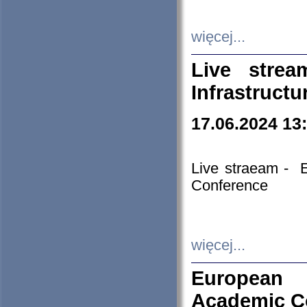
więcej...
Live stre
Infrastruct
17.06.2024 13
Live straeam - 
Conference
więcej...
European H
Academic C