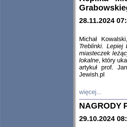
Grabowskieg
28.11.2024 07
Michał Kowalski
Treblinki. Lepie
miasteczek leżąc
lokalne
, który uk
artykuł prof. J
Jewish.pl
więcej...
NAGRODY P
29.10.2024 08