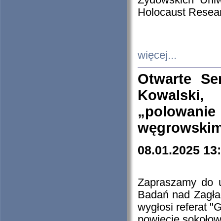
Żydowskich Uniw
Holocaust Resear
więcej...
Otwarte Se
Kowalski, 
„polowanie
węgrowskim.
08.01.2025 13
Zapraszamy do 
Badań nad Zagła
wygłosi referat "
powiecie sokołow