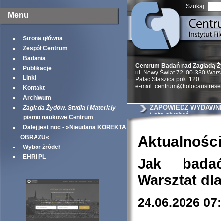
Szukaj:
Menu
Strona główna
Zespół Centrum
Badania
Centrum Badań nad Zagładą 
Publikacje
ul. Nowy Świat 72, 00-330 War
Linki
Palac Staszica pok. 120
e-mail: centrum@holocaustrese
Kontakt
Archiwum
ZAPOWIEDŹ WYDAWNIC
Zagłada Żydów. Studia i Materiały
i oto słychać
pismo naukowe Centrum
Dalej jest noc - »Nieudana KOREKTA
Aktualnośc
OBRAZU«
Wybór źródeł
EHRI PL
Jak bada
Warsztat dl
24.06.2026 07