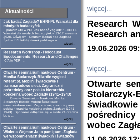
więcej...
Aktualności
Research W
Jak badać Zagładę? EHRI-PL Warsztat dla
młodych badaczy/ek
pobierz CfA w PDF Jak badać Zagładę? EHRI-PL
Research an
Warsztat dla młodych badaczy/ek – 13-17 września
2026, Oświęcim Centrum Badań nad Zagładą
Żydów IFiS PAN (członek polskiego w...
więcej...
19.06.2026 09
Research Workshop - Holocaust
Egodocuments: Research and Challenges
CfA in PDF ...
więcej...
więcej...
Otwarte seminarium naukowe Centrum -
Monika Stolarczyk-Bilardie wygłosi
Otwarte se
referat pt. Mobilni świadkowie i
transnarodowe sieci: Zagraniczni
pośrednicy oraz polska hierarchia
Stolarczyk-
kościelna wobec Zagłady (1941–1943)
Otwarte Seminarium Naukowe Monika
świadkowie
Stolarczyk-Bilardie Mobilni świadkowie i
transnarodowe sieci: Zagraniczni pośrednicy oraz
polska hierarchia kościelna wobec Zagłady (1941–
pośrednicy
1943) Spotkanie odbędzie się w środę 24 czerwca
br. w ...
więcej...
wobec Zagła
Otwarte seminarium naukowe Centrum -
Wioletta Wejman Ja to pamiętam. Zagłada
we wspomnieniach świadkiń i świadków
11.06.2026 12