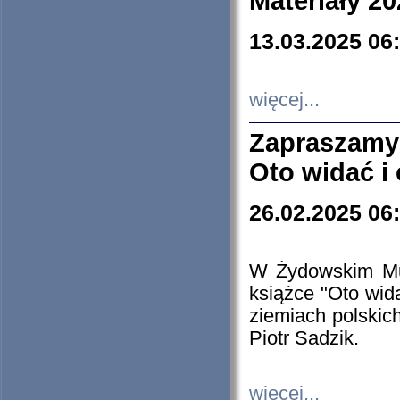
Materiały 20
13.03.2025 06
więcej...
Zapraszamy
Oto widać i
26.02.2025 06
W Żydowskim Muz
książce "Oto wid
ziemiach polski
Piotr Sadzik.
więcej...