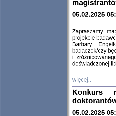
magistrantó
05.02.2025 05
Zapraszamy mag
projekcie badaw
Barbary Engel
badaczek/czy będ
i zróżnicowaneg
doświadczonej lid
więcej...
Konkurs n
doktorantó
05.02.2025 05