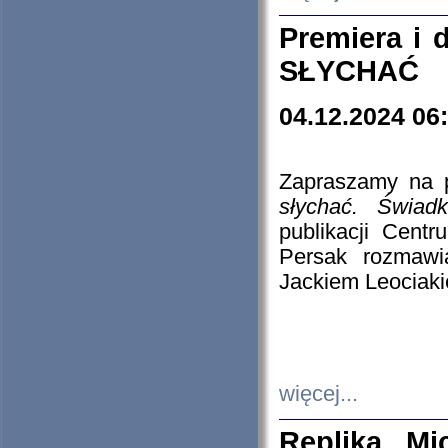
Premiera i
SŁYCHAĆ
04.12.2024 06
Zapraszamy na p
słychać. Świad
publikacji Cen
Persak rozmawi
Jackiem Leociaki
więcej...
Replika Mi