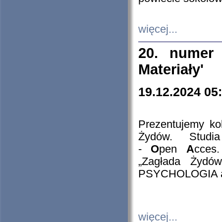
więcej...
20. numer 
Materiały'
19.12.2024 05
Prezentujemy kol
Żydów. Stud
-
O
pen
A
cces
„Zagłada Żydów
PSYCHOLOGIA 
więcej...