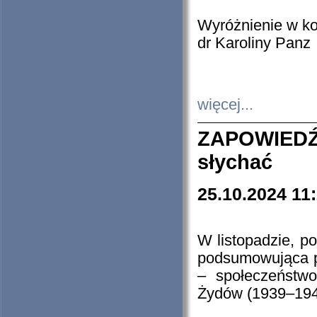
Wyróżnienie w k
dr Karoliny Panz
więcej...
ZAPOWIEDŹ
słychać
25.10.2024 11
W listopadzie, p
podsumowująca p
– społeczeństw
Żydów (1939–194