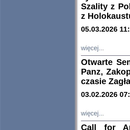
Szality z Po
z Holokaust
05.03.2026 11
więcej...
Otwarte Se
Panz, Zakop
czasie Zagł
03.02.2026 07
więcej...
Call for A