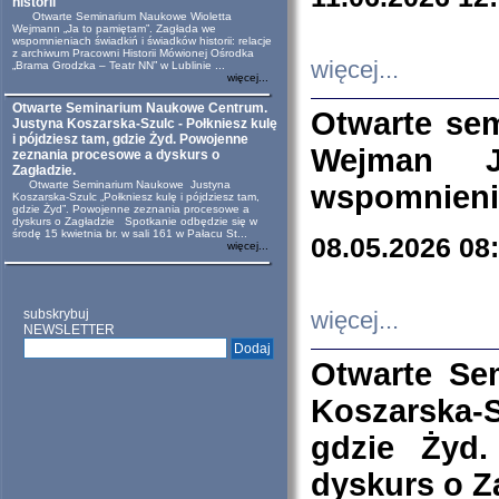
historii
Otwarte Seminarium Naukowe Wioletta
Wejmann „Ja to pamiętam”. Zagłada we
wspomnieniach świadkiń i świadków historii: relacje
z archiwum Pracowni Historii Mówionej Ośrodka
więcej...
„Brama Grodzka – Teatr NN” w Lublinie ...
więcej...
Otwarte Seminarium Naukowe Centrum.
Otwarte se
Justyna Koszarska-Szulc - Połkniesz kulę
i pójdziesz tam, gdzie Żyd. Powojenne
Wejman 
zeznania procesowe a dyskurs o
Zagładzie.
Otwarte Seminarium Naukowe Justyna
wspomnienia
Koszarska-Szulc „Połkniesz kulę i pójdziesz tam,
gdzie Żyd”. Powojenne zeznania procesowe a
dyskurs o Zagładzie Spotkanie odbędzie się w
środę 15 kwietnia br. w sali 161 w Pałacu St...
08.05.2026 08
więcej...
subskrybuj
więcej...
NEWSLETTER
Otwarte Se
Koszarska-S
gdzie Żyd
dyskurs o Z