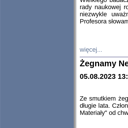
Wielkiego badacz
rady naukowej ro
niezwykle uważn
Profesora słowam
więcej...
Żegnamy Ne
05.08.2023 13
Ze smutkiem żeg
długie lata. Czł
Materiały" od chw