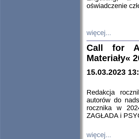
oświadczenie cz
więcej...
Call for A
Materiały« 
15.03.2023 13
Redakcja roczn
autorów do nads
rocznika w 202
ZAGŁADA i PS
więcej...