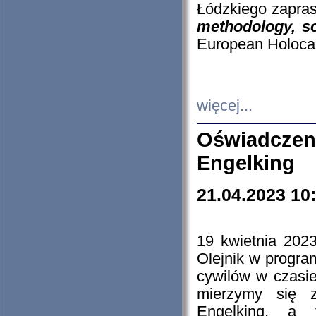
Łódzkiego zapras
methodology, so
European Holocau
więcej...
Oświadczen
Engelking
21.04.2023 10
19 kwietnia 2023
Olejnik w progra
cywilów w czasie
mierzymy się z
Engelking, a 