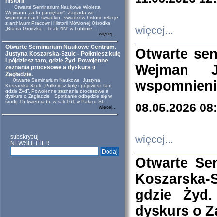
historii
Otwarte Seminarium Naukowe Wioletta
Wejmann „Ja to pamiętam”. Zagłada we
wspomnieniach świadkiń i świadków historii: relacje
z archiwum Pracowni Historii Mówionej Ośrodka
więcej...
„Brama Grodzka – Teatr NN” w Lublinie ...
więcej...
Otwarte Seminarium Naukowe Centrum.
Otwarte se
Justyna Koszarska-Szulc - Połkniesz kulę
i pójdziesz tam, gdzie Żyd. Powojenne
Wejman 
zeznania procesowe a dyskurs o
Zagładzie.
Otwarte Seminarium Naukowe Justyna
wspomnienia
Koszarska-Szulc „Połkniesz kulę i pójdziesz tam,
gdzie Żyd”. Powojenne zeznania procesowe a
dyskurs o Zagładzie Spotkanie odbędzie się w
środę 15 kwietnia br. w sali 161 w Pałacu St...
08.05.2026 08
więcej...
subskrybuj
więcej...
NEWSLETTER
Otwarte Se
Koszarska-S
gdzie Żyd
dyskurs o Z