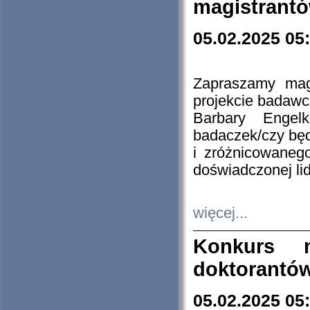
magistrantó
05.02.2025 05
Zapraszamy mag
projekcie badaw
Barbary Engel
badaczek/czy będ
i zróżnicowaneg
doświadczonej lid
więcej...
Konkurs n
doktorantó
05.02.2025 05