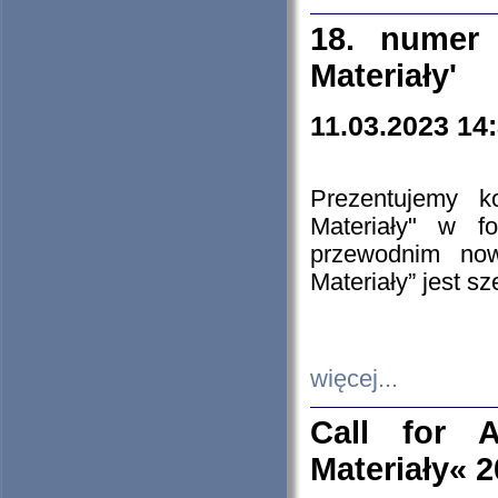
18. numer 
Materiały'
11.03.2023 14
Prezentujemy k
Materiały" w 
przewodnim now
Materiały” jest s
więcej...
Call for A
Materiały« 