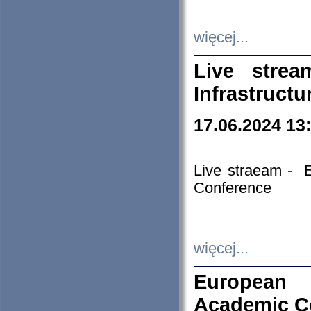
więcej...
Live stre
Infrastruct
17.06.2024 13
Live straeam - 
Conference
więcej...
European H
Academic C