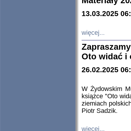
Materiały 20
13.03.2025 06
więcej...
Zapraszamy
Oto widać i
26.02.2025 06
W Żydowskim Muz
książce "Oto wid
ziemiach polski
Piotr Sadzik.
więcej...