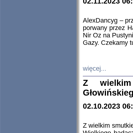
02.11.2023 06
AlexDancyg – przy
porwany przez H
Nir Oz na Pustyn
Gazy. Czekamy tu
więcej...
Z wielki
Głowińskie
02.10.2023 06
Z wielkim smutki