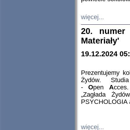
więcej...
20. numer 
Materiały'
19.12.2024 05
Prezentujemy kol
Żydów. Stud
-
O
pen
A
cces
„Zagłada Żydów
PSYCHOLOGIA 
więcej...