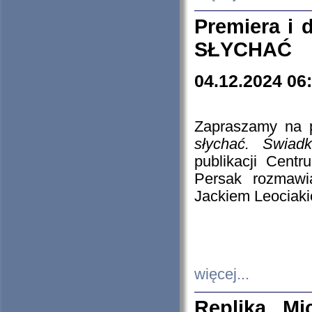
Premiera i
SŁYCHAĆ
04.12.2024 06
Zapraszamy na p
słychać. Świad
publikacji Cen
Persak rozmawi
Jackiem Leociaki
więcej...
Replika Mi