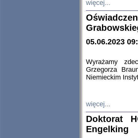
więcej...
Oświadczen
Grabowskie
05.06.2023 09
Wyrażamy zdecy
Grzegorza Brau
Niemieckim Insty
więcej...
Doktorat H
Engelking