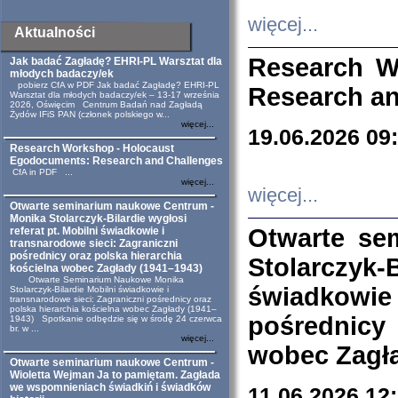
więcej...
Aktualności
Research W
Jak badać Zagładę? EHRI-PL Warsztat dla
młodych badaczy/ek
pobierz CfA w PDF Jak badać Zagładę? EHRI-PL
Research an
Warsztat dla młodych badaczy/ek – 13-17 września
2026, Oświęcim Centrum Badań nad Zagładą
Żydów IFiS PAN (członek polskiego w...
więcej...
19.06.2026 09
Research Workshop - Holocaust
Egodocuments: Research and Challenges
CfA in PDF ...
więcej...
więcej...
Otwarte seminarium naukowe Centrum -
Monika Stolarczyk-Bilardie wygłosi
Otwarte se
referat pt. Mobilni świadkowie i
transnarodowe sieci: Zagraniczni
pośrednicy oraz polska hierarchia
Stolarczyk-
kościelna wobec Zagłady (1941–1943)
Otwarte Seminarium Naukowe Monika
świadkowie
Stolarczyk-Bilardie Mobilni świadkowie i
transnarodowe sieci: Zagraniczni pośrednicy oraz
polska hierarchia kościelna wobec Zagłady (1941–
pośrednicy
1943) Spotkanie odbędzie się w środę 24 czerwca
br. w ...
więcej...
wobec Zagła
Otwarte seminarium naukowe Centrum -
Wioletta Wejman Ja to pamiętam. Zagłada
we wspomnieniach świadkiń i świadków
11.06.2026 12