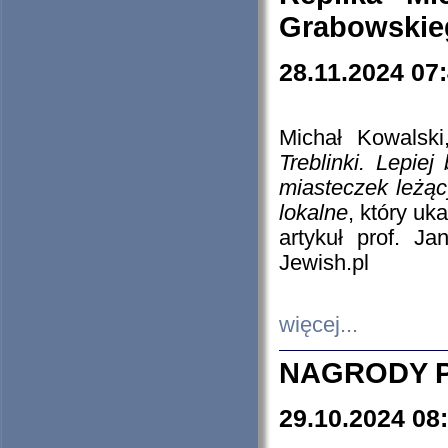
Grabowskieg
28.11.2024 07
Michał Kowalski
Treblinki. Lepie
miasteczek leżąc
lokalne
, który uk
artykuł prof. J
Jewish.pl
więcej...
NAGRODY P
29.10.2024 08