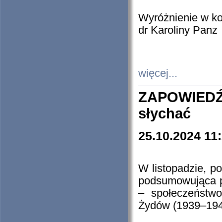
Wyróżnienie w k
dr Karoliny Panz
więcej...
ZAPOWIEDŹ
słychać
25.10.2024 11
W listopadzie, p
podsumowująca p
– społeczeństw
Żydów (1939–194