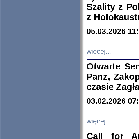
Szality z Po
z Holokaust
05.03.2026 11
więcej...
Otwarte Se
Panz, Zakop
czasie Zagł
03.02.2026 07
więcej...
Call for A