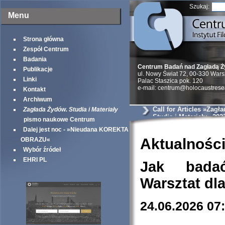
Szukaj:
Menu
Strona główna
Zespół Centrum
Badania
Centrum Badań nad Zagładą 
Publikacje
ul. Nowy Świat 72, 00-330 War
Linki
Palac Staszica pok. 120
e-mail: centrum@holocaustrese
Kontakt
Archiwum
Call for Articles »Zagł
Zagłada Żydów. Studia i Materiały
Studia i Materiały« 202
pismo naukowe Centrum
Dalej jest noc - »Nieudana KOREKTA
Aktualnośc
OBRAZU«
Wybór źródeł
EHRI PL
Jak bada
Warsztat dl
24.06.2026 07