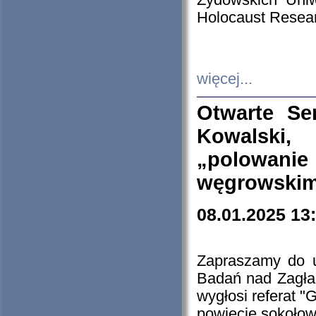
Żydowskich Uniw
Holocaust Resear
więcej...
Otwarte Se
Kowalski, 
„polowanie
węgrowskim.
08.01.2025 13
Zapraszamy do 
Badań nad Zagła
wygłosi referat "
powiecie sokołow