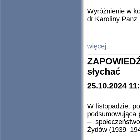
Wyróżnienie w k
dr Karoliny Panz
więcej...
ZAPOWIEDŹ
słychać
25.10.2024 11
W listopadzie, p
podsumowująca p
– społeczeństw
Żydów (1939–194