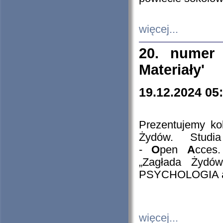
więcej...
20. numer 
Materiały'
19.12.2024 05
Prezentujemy kol
Żydów. Stud
-
O
pen
A
cces
„Zagłada Żydów
PSYCHOLOGIA 
więcej...