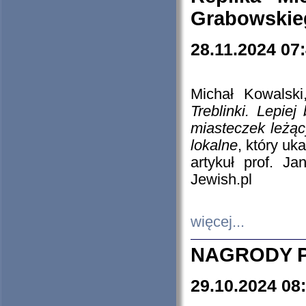
Grabowskieg
28.11.2024 07
Michał Kowalski
Treblinki. Lepie
miasteczek leżąc
lokalne
, który uk
artykuł prof. J
Jewish.pl
więcej...
NAGRODY P
29.10.2024 08