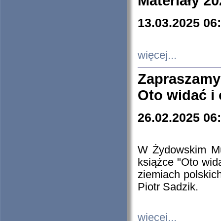
Materiały 20
13.03.2025 06
więcej...
Zapraszamy
Oto widać i
26.02.2025 06
W Żydowskim Muz
książce "Oto wid
ziemiach polski
Piotr Sadzik.
więcej...