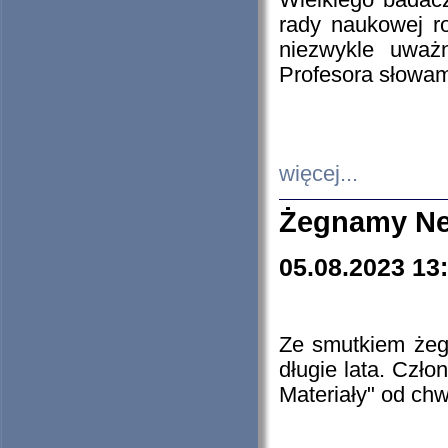
Wielkiego badacz
rady naukowej ro
niezwykle uważn
Profesora słowam
więcej...
Żegnamy Ne
05.08.2023 13
Ze smutkiem żeg
długie lata. Czł
Materiały" od chw