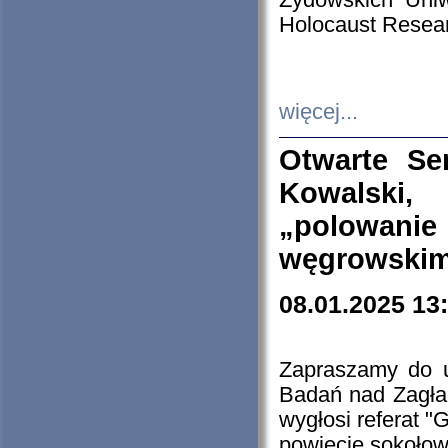
Żydowskich Uniw
Holocaust Resear
więcej...
Otwarte Se
Kowalski, 
„polowanie
węgrowskim.
08.01.2025 13
Zapraszamy do 
Badań nad Zagła
wygłosi referat "
powiecie sokołow