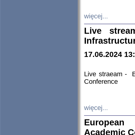
więcej...
Live stre
Infrastruct
17.06.2024 13
Live straeam - 
Conference
więcej...
European H
Academic C