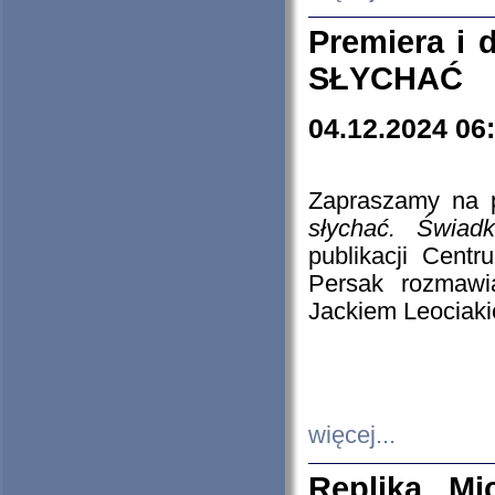
Premiera i
SŁYCHAĆ
04.12.2024 06
Zapraszamy na p
słychać. Świad
publikacji Cen
Persak rozmawi
Jackiem Leociaki
więcej...
Replika Mi