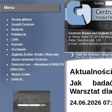
Szukaj:
Menu
Strona główna
Zespół Centrum
Badania
Centrum Badań nad Zagładą 
Publikacje
ul. Nowy Świat 72, 00-330 War
Linki
Palac Staszica pok. 120
e-mail: centrum@holocaustrese
Kontakt
Archiwum
Call for Articles »Zagł
Zagłada Żydów. Studia i Materiały
Studia i Materiały« 202
pismo naukowe Centrum
Dalej jest noc - »Nieudana KOREKTA
Aktualnośc
OBRAZU«
Wybór źródeł
EHRI PL
Jak bada
Warsztat dl
24.06.2026 07