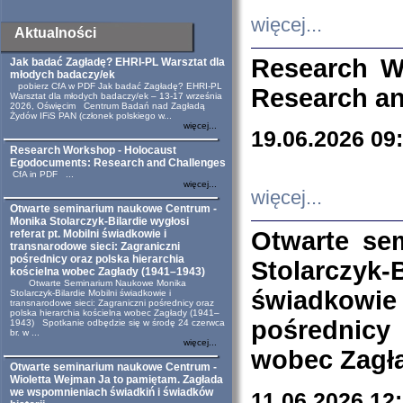
więcej...
Aktualności
Research W
Jak badać Zagładę? EHRI-PL Warsztat dla
młodych badaczy/ek
pobierz CfA w PDF Jak badać Zagładę? EHRI-PL
Research an
Warsztat dla młodych badaczy/ek – 13-17 września
2026, Oświęcim Centrum Badań nad Zagładą
Żydów IFiS PAN (członek polskiego w...
więcej...
19.06.2026 09
Research Workshop - Holocaust
Egodocuments: Research and Challenges
CfA in PDF ...
więcej...
więcej...
Otwarte seminarium naukowe Centrum -
Monika Stolarczyk-Bilardie wygłosi
Otwarte se
referat pt. Mobilni świadkowie i
transnarodowe sieci: Zagraniczni
pośrednicy oraz polska hierarchia
Stolarczyk-
kościelna wobec Zagłady (1941–1943)
Otwarte Seminarium Naukowe Monika
świadkowie
Stolarczyk-Bilardie Mobilni świadkowie i
transnarodowe sieci: Zagraniczni pośrednicy oraz
polska hierarchia kościelna wobec Zagłady (1941–
pośrednicy
1943) Spotkanie odbędzie się w środę 24 czerwca
br. w ...
więcej...
wobec Zagła
Otwarte seminarium naukowe Centrum -
Wioletta Wejman Ja to pamiętam. Zagłada
we wspomnieniach świadkiń i świadków
11.06.2026 12