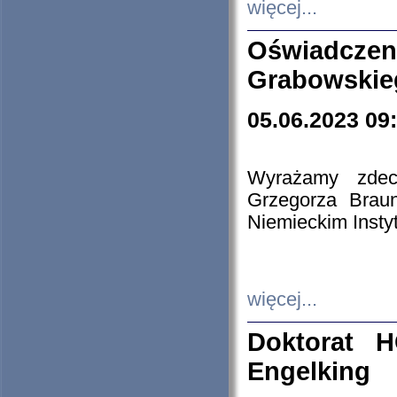
więcej...
Oświadczen
Grabowskie
05.06.2023 09
Wyrażamy zdecy
Grzegorza Brau
Niemieckim Insty
więcej...
Doktorat H
Engelking