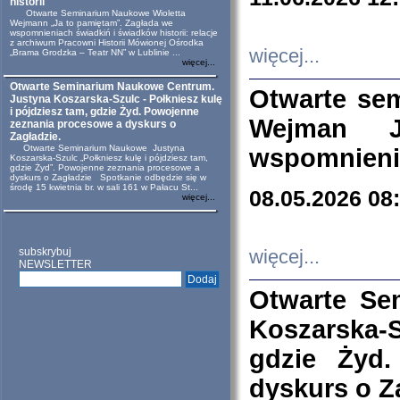
historii
Otwarte Seminarium Naukowe Wioletta
Wejmann „Ja to pamiętam”. Zagłada we
wspomnieniach świadkiń i świadków historii: relacje
z archiwum Pracowni Historii Mówionej Ośrodka
więcej...
„Brama Grodzka – Teatr NN” w Lublinie ...
więcej...
Otwarte Seminarium Naukowe Centrum.
Otwarte se
Justyna Koszarska-Szulc - Połkniesz kulę
i pójdziesz tam, gdzie Żyd. Powojenne
Wejman 
zeznania procesowe a dyskurs o
Zagładzie.
Otwarte Seminarium Naukowe Justyna
wspomnienia
Koszarska-Szulc „Połkniesz kulę i pójdziesz tam,
gdzie Żyd”. Powojenne zeznania procesowe a
dyskurs o Zagładzie Spotkanie odbędzie się w
środę 15 kwietnia br. w sali 161 w Pałacu St...
08.05.2026 08
więcej...
subskrybuj
więcej...
NEWSLETTER
Otwarte Se
Koszarska-S
gdzie Żyd
dyskurs o Z