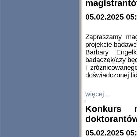
magistrantó
05.02.2025 05
Zapraszamy mag
projekcie badaw
Barbary Engel
badaczek/czy będ
i zróżnicowaneg
doświadczonej lid
więcej...
Konkurs n
doktorantó
05.02.2025 05