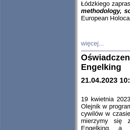
Łódzkiego zapras
methodology, so
European Holocau
więcej...
Oświadczen
Engelking
21.04.2023 10
19 kwietnia 2023
Olejnik w progra
cywilów w czasie
mierzymy się z
Engelking, a 