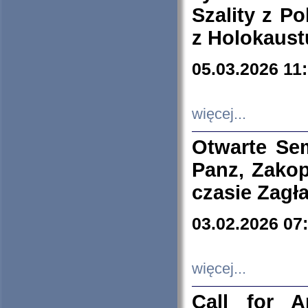
Szality z Po
z Holokaust
05.03.2026 11
więcej...
Otwarte Se
Panz, Zakop
czasie Zagł
03.02.2026 07
więcej...
Call for A