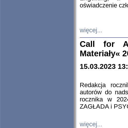
oświadczenie cz
więcej...
Call for A
Materiały« 
15.03.2023 13
Redakcja roczn
autorów do nads
rocznika w 202
ZAGŁADA i PS
więcej...