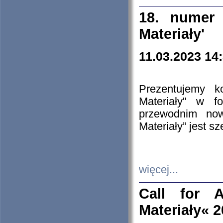
18. numer 
Materiały'
11.03.2023 14
Prezentujemy k
Materiały" w 
przewodnim now
Materiały” jest s
więcej...
Call for A
Materiały« 