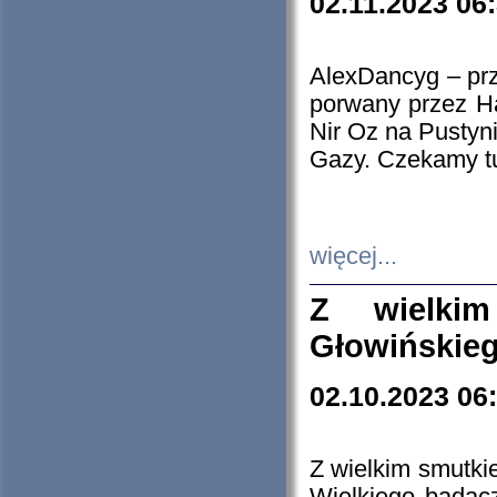
02.11.2023 06
AlexDancyg – przy
porwany przez H
Nir Oz na Pustyn
Gazy. Czekamy tu
więcej...
Z wielki
Głowińskie
02.10.2023 06
Z wielkim smutki