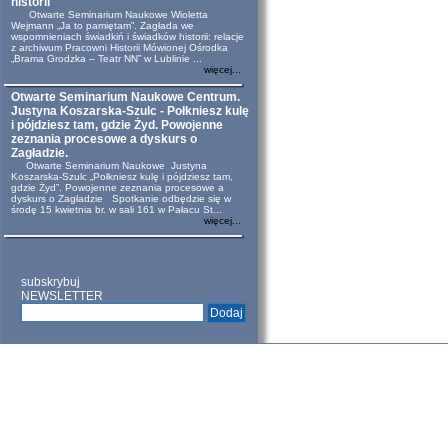
historii
Otwarte Seminarium Naukowe Wioletta
Wejmann „Ja to pamiętam”. Zagłada we
wspomnieniach świadkiń i świadków historii: relacje
z archiwum Pracowni Historii Mówionej Ośrodka
„Brama Grodzka – Teatr NN” w Lublinie ...
więcej...
Otwarte Seminarium Naukowe Centrum.
Justyna Koszarska-Szulc - Połkniesz kulę
i pójdziesz tam, gdzie Żyd. Powojenne
zeznania procesowe a dyskurs o
Zagładzie.
Otwarte Seminarium Naukowe Justyna
Koszarska-Szulc „Połkniesz kulę i pójdziesz tam,
gdzie Żyd”. Powojenne zeznania procesowe a
dyskurs o Zagładzie Spotkanie odbędzie się w
środę 15 kwietnia br. w sali 161 w Pałacu St...
więcej...
subskrybuj
NEWSLETTER