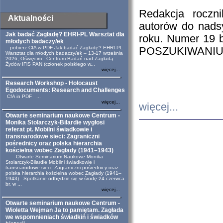
Redakcja roczn
Aktualności
autorów do nads
Jak badać Zagładę? EHRI-PL Warsztat dla
roku. Numer 19
młodych badaczy/ek
pobierz CfA w PDF Jak badać Zagładę? EHRI-PL
POSZUKIWANIU
Warsztat dla młodych badaczy/ek – 13-17 września
2026, Oświęcim Centrum Badań nad Zagładą
Żydów IFiS PAN (członek polskiego w...
więcej...
Research Workshop - Holocaust
Egodocuments: Research and Challenges
CfA in PDF ...
więcej...
więcej...
Otwarte seminarium naukowe Centrum -
Monika Stolarczyk-Bilardie wygłosi
referat pt. Mobilni świadkowie i
transnarodowe sieci: Zagraniczni
pośrednicy oraz polska hierarchia
kościelna wobec Zagłady (1941–1943)
Otwarte Seminarium Naukowe Monika
Stolarczyk-Bilardie Mobilni świadkowie i
transnarodowe sieci: Zagraniczni pośrednicy oraz
polska hierarchia kościelna wobec Zagłady (1941–
1943) Spotkanie odbędzie się w środę 24 czerwca
br. w ...
więcej...
Otwarte seminarium naukowe Centrum -
Wioletta Wejman Ja to pamiętam. Zagłada
we wspomnieniach świadkiń i świadków