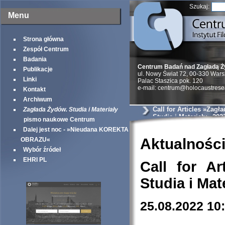
Szukaj:
Menu
Strona główna
Zespół Centrum
Badania
Centrum Badań nad Zagładą 
Publikacje
ul. Nowy Świat 72, 00-330 War
Linki
Palac Staszica pok. 120
e-mail: centrum@holocaustrese
Kontakt
Archiwum
Call for Articles »Zagł
Zagłada Żydów. Studia i Materiały
Studia i Materiały« 202
pismo naukowe Centrum
Dalej jest noc - »Nieudana KOREKTA
Aktualnośc
OBRAZU«
Wybór źródeł
EHRI PL
Call for Ar
Studia i Mat
25.08.2022 10