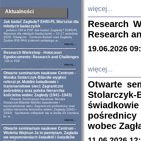
więcej...
Aktualności
Research W
Jak badać Zagładę? EHRI-PL Warsztat dla
młodych badaczy/ek
pobierz CfA w PDF Jak badać Zagładę? EHRI-PL
Research an
Warsztat dla młodych badaczy/ek – 13-17 września
2026, Oświęcim Centrum Badań nad Zagładą
Żydów IFiS PAN (członek polskiego w...
więcej...
19.06.2026 09
Research Workshop - Holocaust
Egodocuments: Research and Challenges
CfA in PDF ...
więcej...
więcej...
Otwarte seminarium naukowe Centrum -
Monika Stolarczyk-Bilardie wygłosi
Otwarte se
referat pt. Mobilni świadkowie i
transnarodowe sieci: Zagraniczni
pośrednicy oraz polska hierarchia
Stolarczyk-
kościelna wobec Zagłady (1941–1943)
Otwarte Seminarium Naukowe Monika
świadkowie
Stolarczyk-Bilardie Mobilni świadkowie i
transnarodowe sieci: Zagraniczni pośrednicy oraz
polska hierarchia kościelna wobec Zagłady (1941–
pośrednicy
1943) Spotkanie odbędzie się w środę 24 czerwca
br. w ...
więcej...
wobec Zagła
Otwarte seminarium naukowe Centrum -
Wioletta Wejman Ja to pamiętam. Zagłada
we wspomnieniach świadkiń i świadków
11.06.2026 12