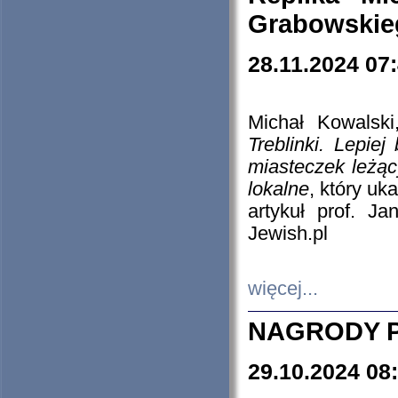
Grabowskieg
28.11.2024 07
Michał Kowalski
Treblinki. Lepie
miasteczek leżąc
lokalne
, który uk
artykuł prof. J
Jewish.pl
więcej...
NAGRODY P
29.10.2024 08