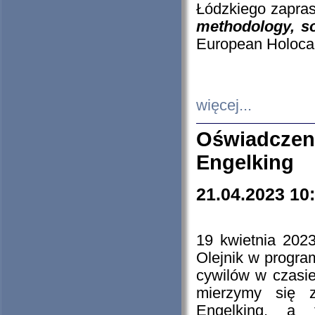
Łódzkiego zapras
methodology, so
European Holocau
więcej...
Oświadczen
Engelking
21.04.2023 10
19 kwietnia 2023
Olejnik w progra
cywilów w czasie
mierzymy się z
Engelking, a 