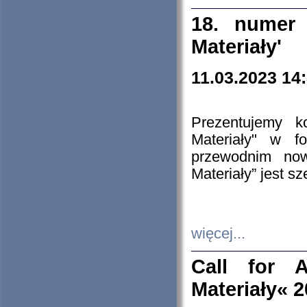
18. numer 
Materiały'
11.03.2023 14
Prezentujemy k
Materiały" w 
przewodnim now
Materiały” jest s
więcej...
Call for A
Materiały« 