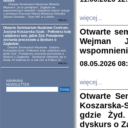
historii
Otwarte Seminarium Naukowe Wioletta
Wejmann „Ja to pamiętam”. Zagłada we
wspomnieniach świadkiń i świadków historii: relacje
z archiwum Pracowni Historii Mówionej Ośrodka
więcej...
„Brama Grodzka – Teatr NN” w Lublinie ...
więcej...
Otwarte Seminarium Naukowe Centrum.
Otwarte se
Justyna Koszarska-Szulc - Połkniesz kulę
i pójdziesz tam, gdzie Żyd. Powojenne
Wejman 
zeznania procesowe a dyskurs o
Zagładzie.
Otwarte Seminarium Naukowe Justyna
wspomnienia
Koszarska-Szulc „Połkniesz kulę i pójdziesz tam,
gdzie Żyd”. Powojenne zeznania procesowe a
dyskurs o Zagładzie Spotkanie odbędzie się w
środę 15 kwietnia br. w sali 161 w Pałacu St...
08.05.2026 08
więcej...
subskrybuj
więcej...
NEWSLETTER
Otwarte Se
Koszarska-S
gdzie Żyd
dyskurs o Z