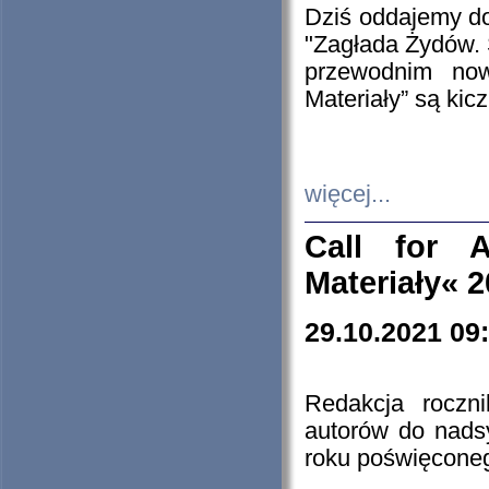
Dziś oddajemy 
"Zagłada Żydów. 
przewodnim now
Materiały” są kic
więcej...
Call for A
Materiały« 
29.10.2021 09
Redakcja roczn
autorów do nads
roku poświęcone