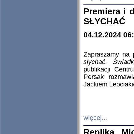
Premiera i
SŁYCHAĆ
04.12.2024 06
Zapraszamy na p
słychać. Świad
publikacji Cen
Persak rozmawi
Jackiem Leociaki
więcej...
Replika Mi