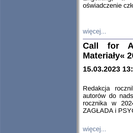
oświadczenie cz
więcej...
Call for A
Materiały« 
15.03.2023 13
Redakcja roczn
autorów do nads
rocznika w 202
ZAGŁADA i PS
więcej...