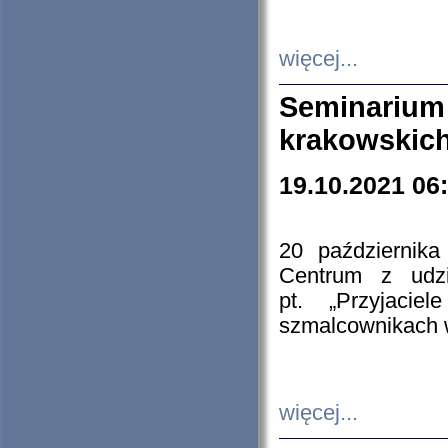
więcej...
Seminarium
krakowskich
19.10.2021 06
20 październik
Centrum z udzia
pt. „Przyjacie
szmalcownikach
więcej...