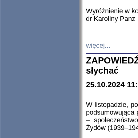
Wyróżnienie w k
dr Karoliny Panz
więcej...
ZAPOWIEDŹ
słychać
25.10.2024 11
W listopadzie, p
podsumowująca p
– społeczeństw
Żydów (1939–194