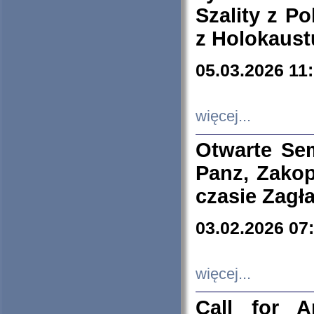
Szality z Po
z Holokaust
05.03.2026 11
więcej...
Otwarte Se
Panz, Zakop
czasie Zagł
03.02.2026 07
więcej...
Call for A