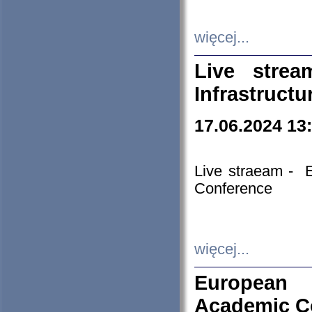
więcej...
Live stre
Infrastruct
17.06.2024 13
Live straeam - 
Conference
więcej...
European H
Academic C