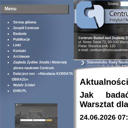
Szukaj:
Menu
Strona główna
Zespół Centrum
Badania
Centrum Badań nad Zagładą 
Publikacje
ul. Nowy Świat 72, 00-330 War
Linki
Palac Staszica pok. 120
e-mail: centrum@holocaustrese
Kontakt
Archiwum
Stanowisko Rady Nauk
Zagłada Żydów. Studia i Materiały
sprawie dr. hab. ks Alf
pismo naukowe Centrum
Wierzbickiego
Dalej jest noc - »Nieudana KOREKTA
Aktualnośc
OBRAZU«
Wybór źródeł
EHRI PL
Jak bada
Warsztat dl
24.06.2026 07