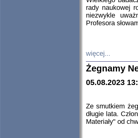
Wielkiego badacz
rady naukowej ro
niezwykle uważn
Profesora słowam
więcej...
Żegnamy Ne
05.08.2023 13
Ze smutkiem żeg
długie lata. Czł
Materiały" od chw