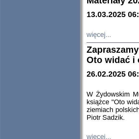
Materiały 20
13.03.2025 06
więcej...
Zapraszamy
Oto widać i
26.02.2025 06
W Żydowskim Muz
książce "Oto wid
ziemiach polski
Piotr Sadzik.
więcej...