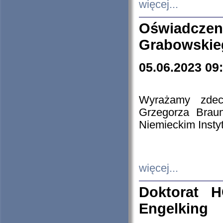
więcej...
Oświadczen
Grabowskie
05.06.2023 09
Wyrażamy zdecy
Grzegorza Brau
Niemieckim Insty
więcej...
Doktorat H
Engelking