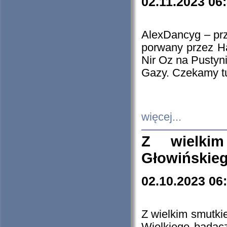
02.11.2023 06
AlexDancyg – przy
porwany przez H
Nir Oz na Pustyn
Gazy. Czekamy tu
więcej...
Z wielki
Głowińskie
02.10.2023 06
Z wielkim smutki