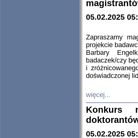
magistrantó
05.02.2025 05
Zapraszamy mag
projekcie badaw
Barbary Engel
badaczek/czy będ
i zróżnicowaneg
doświadczonej lid
więcej...
Konkurs n
doktorantó
05.02.2025 05