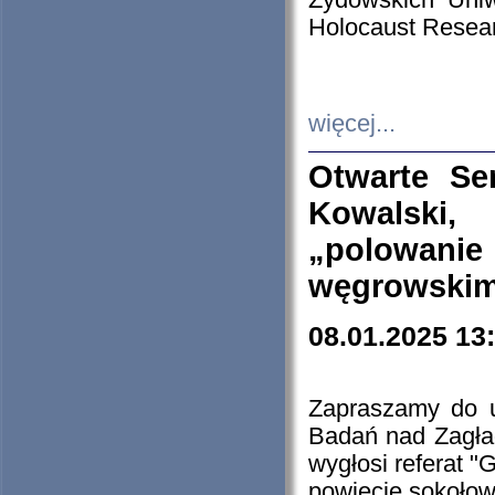
Żydowskich Uniw
Holocaust Resear
więcej...
Otwarte Se
Kowalski, 
„polowanie
węgrowskim.
08.01.2025 13
Zapraszamy do 
Badań nad Zagła
wygłosi referat "
powiecie sokołow