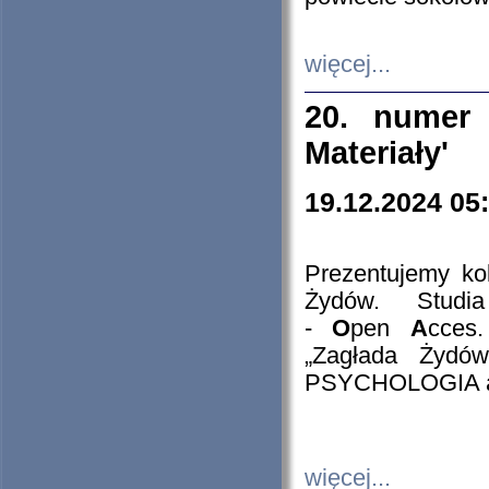
więcej...
20. numer 
Materiały'
19.12.2024 05
Prezentujemy kol
Żydów. Stud
-
O
pen
A
cces
„Zagłada Żydów
PSYCHOLOGIA 
więcej...