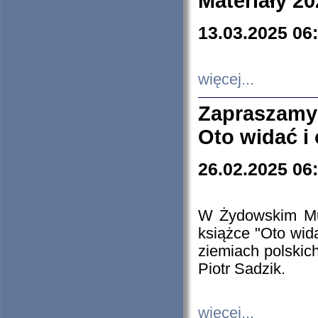
Materiały 20
13.03.2025 06
więcej...
Zapraszamy
Oto widać i
26.02.2025 06
W Żydowskim Muz
książce "Oto wid
ziemiach polski
Piotr Sadzik.
więcej...