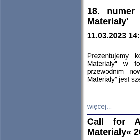
18. numer 
Materiały'
11.03.2023 14
Prezentujemy k
Materiały" w 
przewodnim now
Materiały” jest s
więcej...
Call for A
Materiały« 