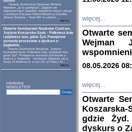
historii
Otwarte Seminarium Naukowe Wioletta
Wejmann „Ja to pamiętam”. Zagłada we
wspomnieniach świadkiń i świadków historii: relacje
z archiwum Pracowni Historii Mówionej Ośrodka
więcej...
„Brama Grodzka – Teatr NN” w Lublinie ...
więcej...
Otwarte Seminarium Naukowe Centrum.
Otwarte se
Justyna Koszarska-Szulc - Połkniesz kulę
i pójdziesz tam, gdzie Żyd. Powojenne
Wejman 
zeznania procesowe a dyskurs o
Zagładzie.
Otwarte Seminarium Naukowe Justyna
wspomnienia
Koszarska-Szulc „Połkniesz kulę i pójdziesz tam,
gdzie Żyd”. Powojenne zeznania procesowe a
dyskurs o Zagładzie Spotkanie odbędzie się w
środę 15 kwietnia br. w sali 161 w Pałacu St...
08.05.2026 08
więcej...
subskrybuj
więcej...
NEWSLETTER
Otwarte Se
Koszarska-S
gdzie Żyd
dyskurs o Z