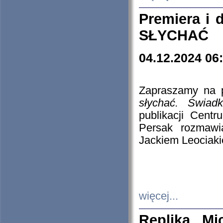
Premiera i
SŁYCHAĆ
04.12.2024 06
Zapraszamy na p
słychać. Świad
publikacji Cen
Persak rozmawi
Jackiem Leociaki
więcej...
Replika Mi