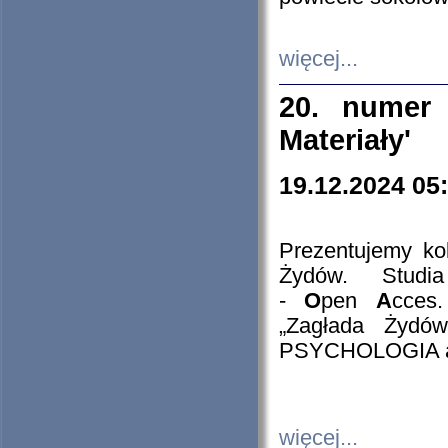
więcej...
20. numer 
Materiały'
19.12.2024 05
Prezentujemy kol
Żydów. Stud
-
O
pen
A
cces
„Zagłada Żydów
PSYCHOLOGIA 
więcej...