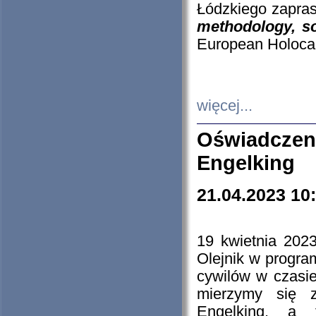
Łódzkiego zapras
methodology, so
European Holocau
więcej...
Oświadczen
Engelking
21.04.2023 10
19 kwietnia 2023
Olejnik w progra
cywilów w czasie
mierzymy się z
Engelking, a 