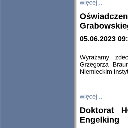
więcej...
Oświadczen
Grabowskie
05.06.2023 09
Wyrażamy zdecy
Grzegorza Brau
Niemieckim Insty
więcej...
Doktorat H
Engelking