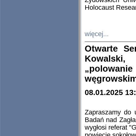
Żydowskich Uniw
Holocaust Resear
więcej...
Otwarte Se
Kowalski, 
„polowanie
węgrowskim.
08.01.2025 13
Zapraszamy do 
Badań nad Zagła
wygłosi referat "
powiecie sokołow