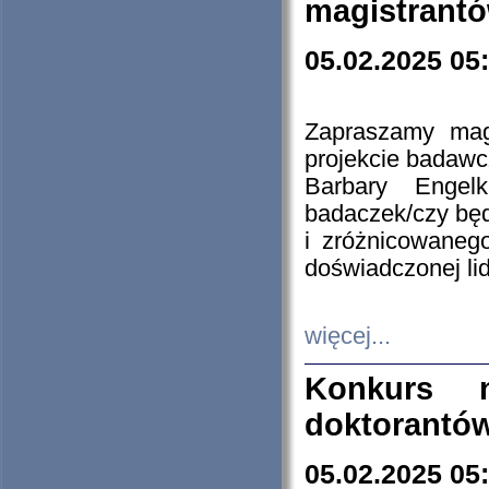
magistrantó
05.02.2025 05
Zapraszamy mag
projekcie badaw
Barbary Engel
badaczek/czy będ
i zróżnicowaneg
doświadczonej lid
więcej...
Konkurs n
doktorantó
05.02.2025 05