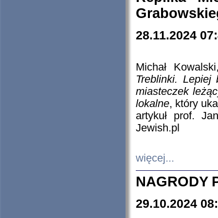
Grabowskieg
28.11.2024 07
Michał Kowalski
Treblinki. Lepie
miasteczek leżąc
lokalne
, który uk
artykuł prof. J
Jewish.pl
więcej...
NAGRODY P
29.10.2024 08