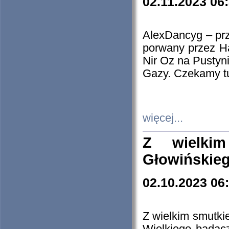
02.11.2023 06
AlexDancyg – przy
porwany przez H
Nir Oz na Pustyn
Gazy. Czekamy tu
więcej...
Z wielki
Głowińskie
02.10.2023 06
Z wielkim smutki