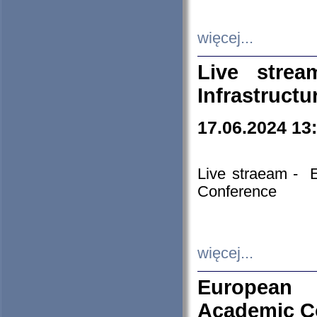
więcej...
Live stre
Infrastruct
17.06.2024 13
Live straeam - 
Conference
więcej...
European H
Academic C