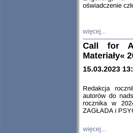
oświadczenie cz
więcej...
Call for A
Materiały« 
15.03.2023 13
Redakcja roczn
autorów do nads
rocznika w 202
ZAGŁADA i PS
więcej...