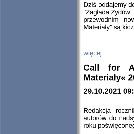
Dziś oddajemy 
"Zagłada Żydów. 
przewodnim now
Materiały” są kic
więcej...
Call for A
Materiały« 
29.10.2021 09
Redakcja roczn
autorów do nads
roku poświęcone