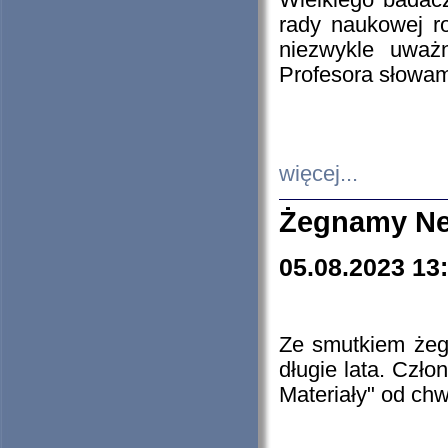
Wielkiego badacz
rady naukowej ro
niezwykle uważn
Profesora słowam
więcej...
Żegnamy Ne
05.08.2023 13
Ze smutkiem żeg
długie lata. Czł
Materiały" od chw