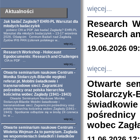
więcej...
Aktualności
Research W
Jak badać Zagładę? EHRI-PL Warsztat dla
młodych badaczy/ek
pobierz CfA w PDF Jak badać Zagładę? EHRI-PL
Research an
Warsztat dla młodych badaczy/ek – 13-17 września
2026, Oświęcim Centrum Badań nad Zagładą
Żydów IFiS PAN (członek polskiego w...
więcej...
19.06.2026 09
Research Workshop - Holocaust
Egodocuments: Research and Challenges
CfA in PDF ...
więcej...
więcej...
Otwarte seminarium naukowe Centrum -
Monika Stolarczyk-Bilardie wygłosi
Otwarte se
referat pt. Mobilni świadkowie i
transnarodowe sieci: Zagraniczni
pośrednicy oraz polska hierarchia
Stolarczyk-
kościelna wobec Zagłady (1941–1943)
Otwarte Seminarium Naukowe Monika
świadkowie
Stolarczyk-Bilardie Mobilni świadkowie i
transnarodowe sieci: Zagraniczni pośrednicy oraz
polska hierarchia kościelna wobec Zagłady (1941–
pośrednicy
1943) Spotkanie odbędzie się w środę 24 czerwca
br. w ...
więcej...
wobec Zagła
Otwarte seminarium naukowe Centrum -
Wioletta Wejman Ja to pamiętam. Zagłada
we wspomnieniach świadkiń i świadków
11.06.2026 12