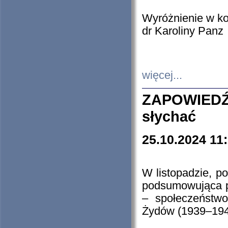
Wyróżnienie w k
dr Karoliny Panz
więcej...
ZAPOWIEDŹ
słychać
25.10.2024 11
W listopadzie, p
podsumowująca p
– społeczeństw
Żydów (1939–194