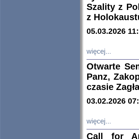
Szality z Po
z Holokaust
05.03.2026 11
więcej...
Otwarte Se
Panz, Zakop
czasie Zagł
03.02.2026 07
więcej...
Call for A