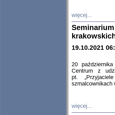
więcej...
Seminarium
krakowskich
19.10.2021 06
20 październik
Centrum z udzia
pt. „Przyjacie
szmalcownikach
więcej...