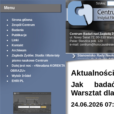
Szukaj:
Menu
Strona główna
Zespół Centrum
Badania
Centrum Badań nad Zagładą 
Publikacje
ul. Nowy Świat 72, 00-330 War
Linki
Palac Staszica pok. 120
e-mail: centrum@holocaustrese
Kontakt
Archiwum
Stanowisko Rady Nauk
Zagłada Żydów. Studia i Materiały
sprawie dr. hab. ks Alf
pismo naukowe Centrum
Wierzbickiego
Dalej jest noc - »Nieudana KOREKTA
Aktualnośc
OBRAZU«
Wybór źródeł
EHRI PL
Jak bada
Warsztat dl
24.06.2026 07