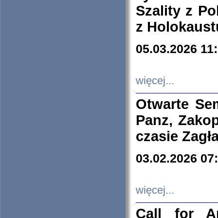
Szality z Po
z Holokaust
05.03.2026 11
więcej...
Otwarte Se
Panz, Zakop
czasie Zagł
03.02.2026 07
więcej...
Call for A