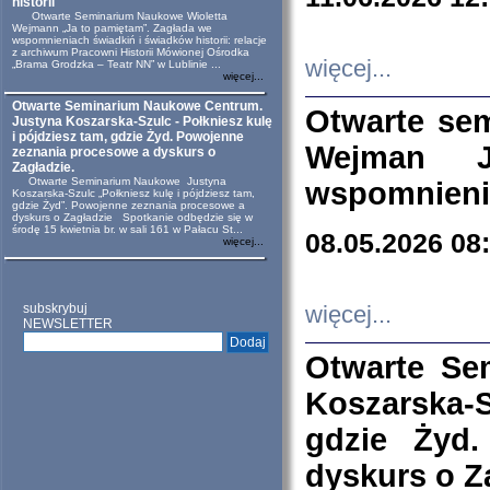
historii
Otwarte Seminarium Naukowe Wioletta
Wejmann „Ja to pamiętam”. Zagłada we
wspomnieniach świadkiń i świadków historii: relacje
z archiwum Pracowni Historii Mówionej Ośrodka
więcej...
„Brama Grodzka – Teatr NN” w Lublinie ...
więcej...
Otwarte Seminarium Naukowe Centrum.
Otwarte se
Justyna Koszarska-Szulc - Połkniesz kulę
i pójdziesz tam, gdzie Żyd. Powojenne
Wejman 
zeznania procesowe a dyskurs o
Zagładzie.
Otwarte Seminarium Naukowe Justyna
wspomnienia
Koszarska-Szulc „Połkniesz kulę i pójdziesz tam,
gdzie Żyd”. Powojenne zeznania procesowe a
dyskurs o Zagładzie Spotkanie odbędzie się w
środę 15 kwietnia br. w sali 161 w Pałacu St...
08.05.2026 08
więcej...
subskrybuj
więcej...
NEWSLETTER
Otwarte Se
Koszarska-S
gdzie Żyd
dyskurs o Z