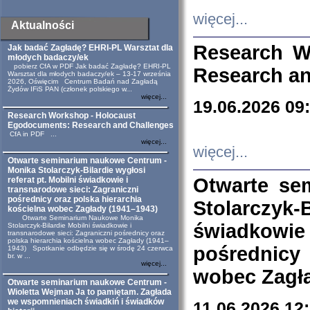
więcej...
Aktualności
Research W
Jak badać Zagładę? EHRI-PL Warsztat dla
młodych badaczy/ek
pobierz CfA w PDF Jak badać Zagładę? EHRI-PL
Research an
Warsztat dla młodych badaczy/ek – 13-17 września
2026, Oświęcim Centrum Badań nad Zagładą
Żydów IFiS PAN (członek polskiego w...
więcej...
19.06.2026 09
Research Workshop - Holocaust
Egodocuments: Research and Challenges
CfA in PDF ...
więcej...
więcej...
Otwarte seminarium naukowe Centrum -
Monika Stolarczyk-Bilardie wygłosi
Otwarte se
referat pt. Mobilni świadkowie i
transnarodowe sieci: Zagraniczni
pośrednicy oraz polska hierarchia
Stolarczyk-
kościelna wobec Zagłady (1941–1943)
Otwarte Seminarium Naukowe Monika
świadkowie
Stolarczyk-Bilardie Mobilni świadkowie i
transnarodowe sieci: Zagraniczni pośrednicy oraz
polska hierarchia kościelna wobec Zagłady (1941–
pośrednicy
1943) Spotkanie odbędzie się w środę 24 czerwca
br. w ...
więcej...
wobec Zagła
Otwarte seminarium naukowe Centrum -
Wioletta Wejman Ja to pamiętam. Zagłada
we wspomnieniach świadkiń i świadków
11.06.2026 12