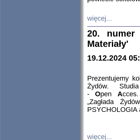
więcej...
20. numer 
Materiały'
19.12.2024 05
Prezentujemy kol
Żydów. Stud
-
O
pen
A
cces
„Zagłada Żydów
PSYCHOLOGIA 
więcej...