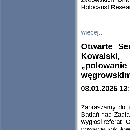
Żydowskich Uniw
Holocaust Resear
więcej...
Otwarte Se
Kowalski, 
„polowanie
węgrowskim.
08.01.2025 13
Zapraszamy do 
Badań nad Zagła
wygłosi referat "
powiecie sokołow