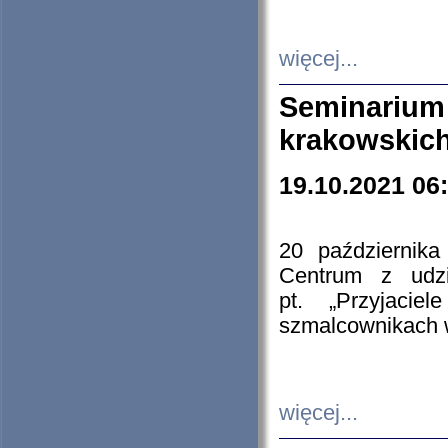
więcej...
Seminarium
krakowskich
19.10.2021 06
20 październik
Centrum z udzia
pt. „Przyjacie
szmalcownikach
więcej...