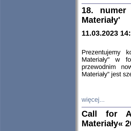
18. numer 
Materiały'
11.03.2023 14
Prezentujemy k
Materiały" w 
przewodnim now
Materiały” jest s
więcej...
Call for A
Materiały« 