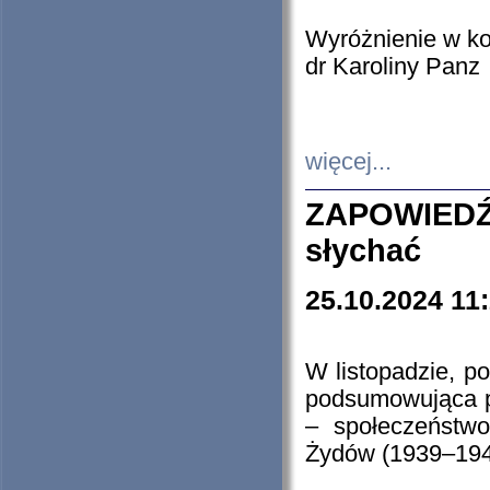
Wyróżnienie w k
dr Karoliny Panz
więcej...
ZAPOWIEDŹ
słychać
25.10.2024 11
W listopadzie, p
podsumowująca p
– społeczeństw
Żydów (1939–194