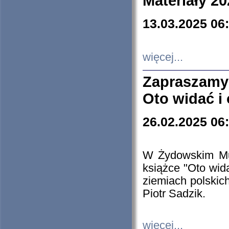
Materiały 20
13.03.2025 06
więcej...
Zapraszamy
Oto widać i
26.02.2025 06
W Żydowskim Muz
książce "Oto wid
ziemiach polski
Piotr Sadzik.
więcej...