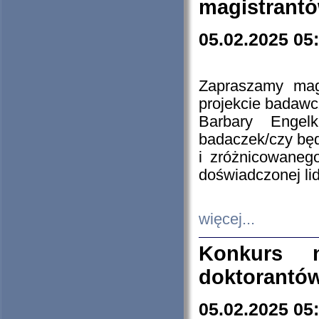
magistrantó
05.02.2025 05
Zapraszamy mag
projekcie badaw
Barbary Engel
badaczek/czy będ
i zróżnicowaneg
doświadczonej lid
więcej...
Konkurs n
doktorantó
05.02.2025 05