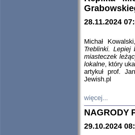
Grabowskieg
28.11.2024 07
Michał Kowalski
Treblinki. Lepie
miasteczek leżąc
lokalne
, który uk
artykuł prof. J
Jewish.pl
więcej...
NAGRODY P
29.10.2024 08