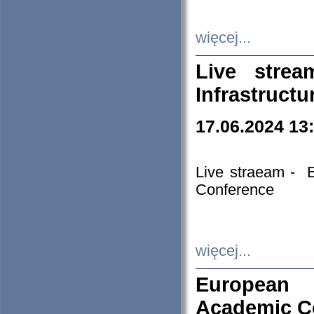
więcej...
Live stre
Infrastruct
17.06.2024 13
Live straeam - 
Conference
więcej...
European H
Academic C