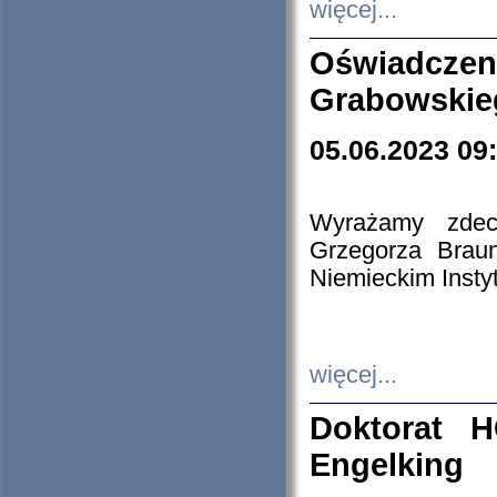
więcej...
Oświadczen
Grabowskie
05.06.2023 09
Wyrażamy zdecy
Grzegorza Brau
Niemieckim Insty
więcej...
Doktorat H
Engelking