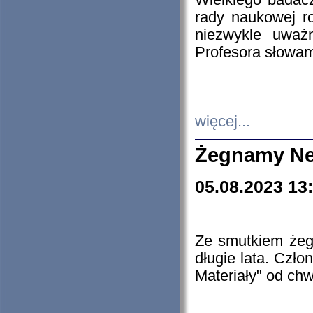
Wielkiego badacz
rady naukowej ro
niezwykle uważn
Profesora słowam
więcej...
Żegnamy Ne
05.08.2023 13
Ze smutkiem żeg
długie lata. Czł
Materiały" od chw