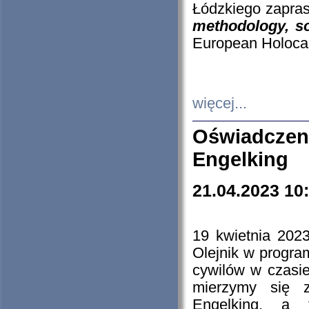
Łódzkiego zapras
methodology, so
European Holocau
więcej...
Oświadczen
Engelking
21.04.2023 10
19 kwietnia 2023
Olejnik w progra
cywilów w czasie
mierzymy się z
Engelking, a 