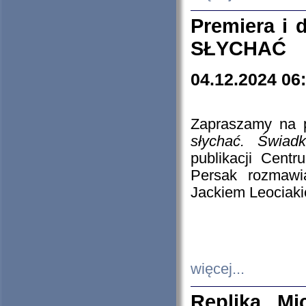
Premiera i
SŁYCHAĆ
04.12.2024 06
Zapraszamy na p
słychać. Świad
publikacji Cen
Persak rozmawi
Jackiem Leociaki
więcej...
Replika Mi