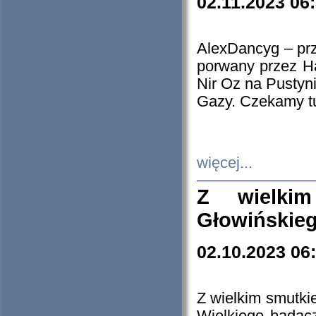
02.11.2023 06
AlexDancyg – przy
porwany przez H
Nir Oz na Pustyn
Gazy. Czekamy tu
więcej...
Z wielki
Głowińskie
02.10.2023 06
Z wielkim smutki