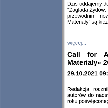
Dziś oddajemy 
"Zagłada Żydów. 
przewodnim now
Materiały” są kic
więcej...
Call for A
Materiały« 
29.10.2021 09
Redakcja roczn
autorów do nads
roku poświęcone