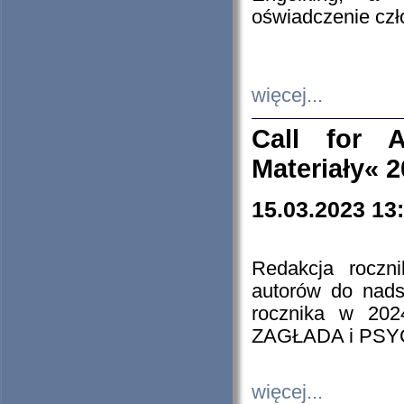
oświadczenie cz
więcej...
Call for A
Materiały« 
15.03.2023 13
Redakcja roczn
autorów do nads
rocznika w 202
ZAGŁADA i PS
więcej...