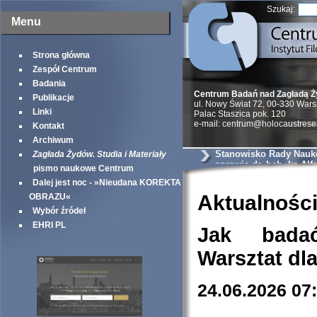
Szukaj:
Menu
Strona główna
Zespół Centrum
Badania
Centrum Badań nad Zagładą 
Publikacje
ul. Nowy Świat 72, 00-330 War
Linki
Palac Staszica pok. 120
e-mail: centrum@holocaustrese
Kontakt
Archiwum
Stanowisko Rady Nauk
Zagłada Żydów. Studia i Materiały
sprawie dr. hab. ks Alf
pismo naukowe Centrum
Wierzbickiego
Dalej jest noc - »Nieudana KOREKTA
Aktualnośc
OBRAZU«
Wybór źródeł
EHRI PL
Jak bada
Warsztat dl
24.06.2026 07