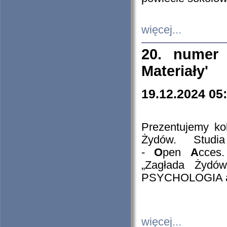
więcej...
20. numer 
Materiały'
19.12.2024 05
Prezentujemy kol
Żydów. Stud
-
O
pen
A
cces
„Zagłada Żydów
PSYCHOLOGIA 
więcej...