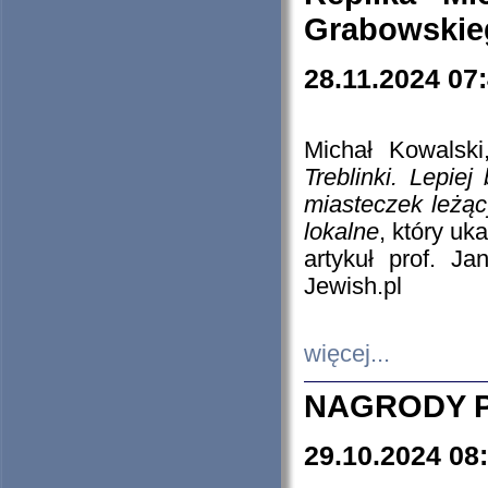
Grabowskieg
28.11.2024 07
Michał Kowalski
Treblinki. Lepie
miasteczek leżąc
lokalne
, który uk
artykuł prof. J
Jewish.pl
więcej...
NAGRODY P
29.10.2024 08