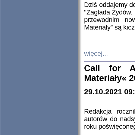
Dziś oddajemy 
"Zagłada Żydów. 
przewodnim now
Materiały” są kic
więcej...
Call for A
Materiały« 
29.10.2021 09
Redakcja roczn
autorów do nads
roku poświęcone