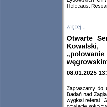
Żydowskich Uniw
Holocaust Resear
więcej...
Otwarte Se
Kowalski, 
„polowanie
węgrowskim.
08.01.2025 13
Zapraszamy do 
Badań nad Zagła
wygłosi referat "
powiecie sokołow