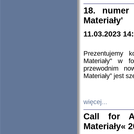
18. numer 
Materiały'
11.03.2023 14
Prezentujemy k
Materiały" w 
przewodnim now
Materiały” jest s
więcej...
Call for A
Materiały« 