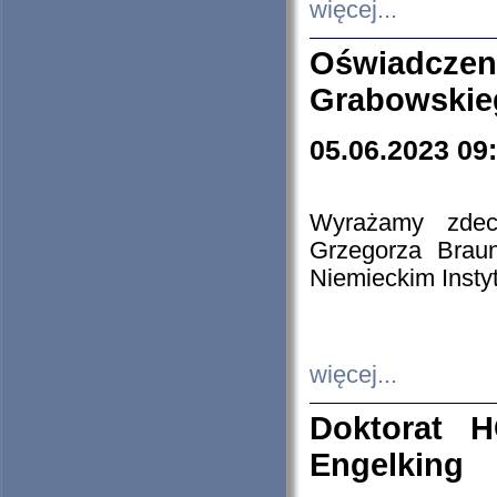
więcej...
Oświadczen
Grabowskie
05.06.2023 09
Wyrażamy zdecy
Grzegorza Brau
Niemieckim Insty
więcej...
Doktorat H
Engelking