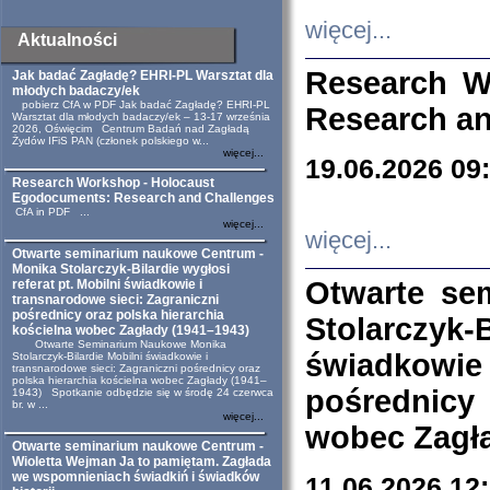
więcej...
Aktualności
Research W
Jak badać Zagładę? EHRI-PL Warsztat dla
młodych badaczy/ek
pobierz CfA w PDF Jak badać Zagładę? EHRI-PL
Research an
Warsztat dla młodych badaczy/ek – 13-17 września
2026, Oświęcim Centrum Badań nad Zagładą
Żydów IFiS PAN (członek polskiego w...
więcej...
19.06.2026 09
Research Workshop - Holocaust
Egodocuments: Research and Challenges
CfA in PDF ...
więcej...
więcej...
Otwarte seminarium naukowe Centrum -
Monika Stolarczyk-Bilardie wygłosi
Otwarte se
referat pt. Mobilni świadkowie i
transnarodowe sieci: Zagraniczni
pośrednicy oraz polska hierarchia
Stolarczyk-
kościelna wobec Zagłady (1941–1943)
Otwarte Seminarium Naukowe Monika
świadkowie
Stolarczyk-Bilardie Mobilni świadkowie i
transnarodowe sieci: Zagraniczni pośrednicy oraz
polska hierarchia kościelna wobec Zagłady (1941–
pośrednicy
1943) Spotkanie odbędzie się w środę 24 czerwca
br. w ...
więcej...
wobec Zagła
Otwarte seminarium naukowe Centrum -
Wioletta Wejman Ja to pamiętam. Zagłada
we wspomnieniach świadkiń i świadków
11.06.2026 12