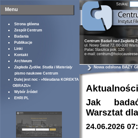
Szukaj:
Menu
Strona główna
Zespół Centrum
Badania
Centrum Badań nad Zagładą 
Publikacje
ul. Nowy Świat 72, 00-330 War
Linki
Palac Staszica pok. 120
e-mail: centrum@holocaustrese
Kontakt
Archiwum
Nowa odsłona BAZY G
Zagłada Żydów. Studia i Materiały
pismo naukowe Centrum
Dalej jest noc - »Nieudana KOREKTA
Aktualnośc
OBRAZU«
Wybór źródeł
EHRI PL
Jak bada
Warsztat dl
24.06.2026 07