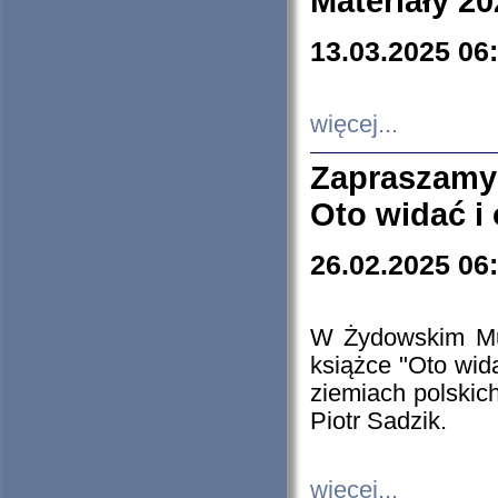
Materiały 20
13.03.2025 06
więcej...
Zapraszamy
Oto widać i
26.02.2025 06
W Żydowskim Muz
książce "Oto wid
ziemiach polski
Piotr Sadzik.
więcej...