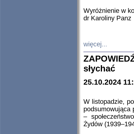
Wyróżnienie w k
dr Karoliny Panz
więcej...
ZAPOWIEDŹ
słychać
25.10.2024 11
W listopadzie, p
podsumowująca p
– społeczeństw
Żydów (1939–194