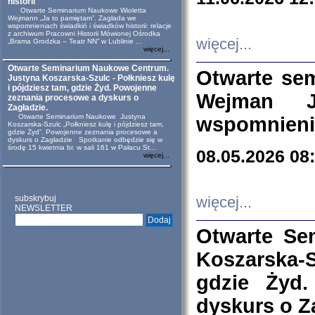
historii
Otwarte Seminarium Naukowe Wioletta
Wejmann „Ja to pamiętam”. Zagłada we
wspomnieniach świadkiń i świadków historii: relacje
z archiwum Pracowni Historii Mówionej Ośrodka
więcej...
„Brama Grodzka – Teatr NN” w Lublinie ...
więcej...
Otwarte Seminarium Naukowe Centrum.
Otwarte se
Justyna Koszarska-Szulc - Połkniesz kulę
i pójdziesz tam, gdzie Żyd. Powojenne
Wejman 
zeznania procesowe a dyskurs o
Zagładzie.
Otwarte Seminarium Naukowe Justyna
wspomnienia
Koszarska-Szulc „Połkniesz kulę i pójdziesz tam,
gdzie Żyd”. Powojenne zeznania procesowe a
dyskurs o Zagładzie Spotkanie odbędzie się w
środę 15 kwietnia br. w sali 161 w Pałacu St...
08.05.2026 08
więcej...
subskrybuj
więcej...
NEWSLETTER
Otwarte Se
Koszarska-S
gdzie Żyd
dyskurs o Z