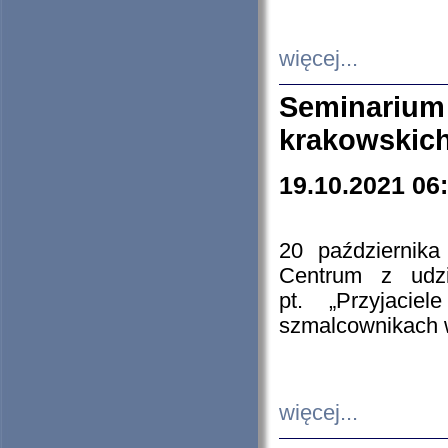
więcej...
Seminarium
krakowskich
19.10.2021 06
20 październik
Centrum z udzia
pt. „Przyjacie
szmalcownikach
więcej...