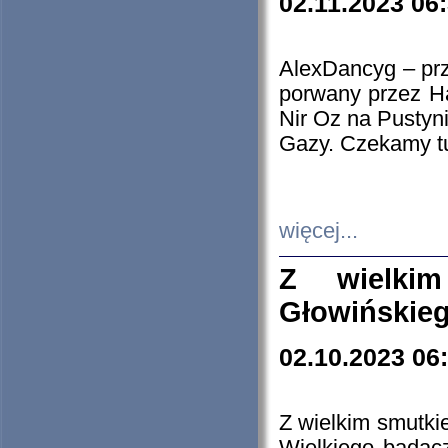
02.11.2023 06
AlexDancyg – przy
porwany przez H
Nir Oz na Pustyn
Gazy. Czekamy tu
więcej...
Z wielki
Głowińskie
02.10.2023 06
Z wielkim smutki