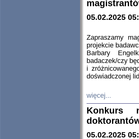
magistrantó
05.02.2025 05
Zapraszamy mag
projekcie badaw
Barbary Engel
badaczek/czy będ
i zróżnicowaneg
doświadczonej lid
więcej...
Konkurs n
doktorantó
05.02.2025 05