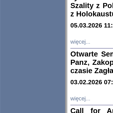
Szality z Po
z Holokaust
05.03.2026 11
więcej...
Otwarte Se
Panz, Zakop
czasie Zagł
03.02.2026 07
więcej...
Call for A