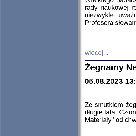
Wielkiego badacz
rady naukowej ro
niezwykle uważn
Profesora słowam
więcej...
Żegnamy Ne
05.08.2023 13
Ze smutkiem żeg
długie lata. Czł
Materiały" od chw