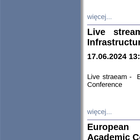
więcej...
Live stre
Infrastruct
17.06.2024 13
Live straeam - 
Conference
więcej...
European H
Academic C