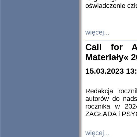
oświadczenie cz
więcej...
Call for A
Materiały« 
15.03.2023 13
Redakcja roczn
autorów do nads
rocznika w 202
ZAGŁADA i PS
więcej...