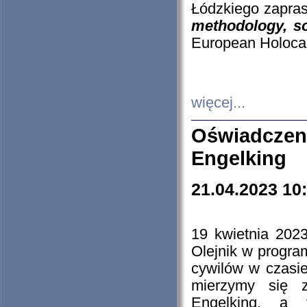
Łódzkiego zapras
methodology, so
European Holocau
więcej...
Oświadczen
Engelking
21.04.2023 10
19 kwietnia 2023
Olejnik w progra
cywilów w czasie
mierzymy się z
Engelking, a 