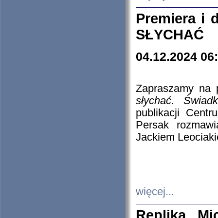
Premiera i
SŁYCHAĆ
04.12.2024 06
Zapraszamy na p
słychać. Świad
publikacji Cen
Persak rozmawi
Jackiem Leociaki
więcej...
Replika Mi