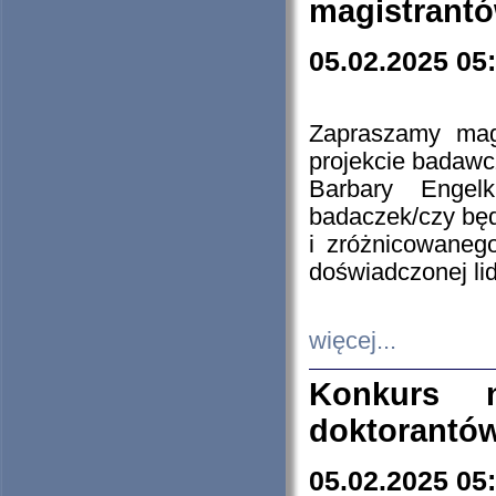
magistrantó
05.02.2025 05
Zapraszamy mag
projekcie badaw
Barbary Engel
badaczek/czy będ
i zróżnicowaneg
doświadczonej lid
więcej...
Konkurs n
doktorantó
05.02.2025 05