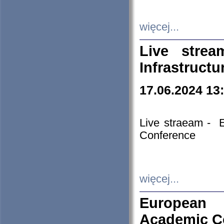
więcej...
Live stre
Infrastruct
17.06.2024 13
Live straeam - 
Conference
więcej...
European H
Academic C