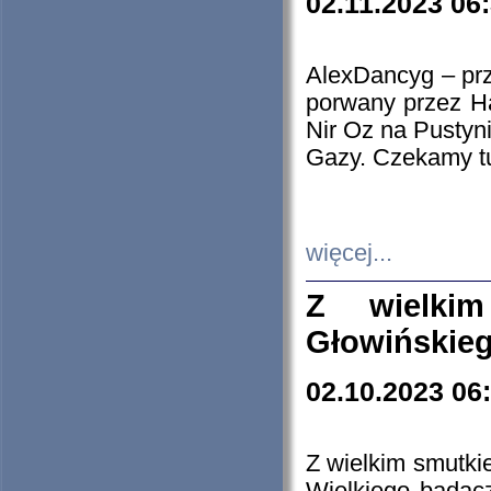
02.11.2023 06
AlexDancyg – przy
porwany przez H
Nir Oz na Pustyn
Gazy. Czekamy tu
więcej...
Z wielki
Głowińskie
02.10.2023 06
Z wielkim smutki