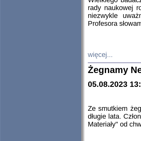
Wielkiego badacz
rady naukowej ro
niezwykle uważn
Profesora słowam
więcej...
Żegnamy Ne
05.08.2023 13
Ze smutkiem żeg
długie lata. Czł
Materiały" od chw