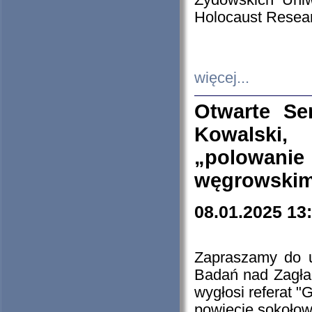
Żydowskich Uniw
Holocaust Resear
więcej...
Otwarte Se
Kowalski, 
„polowanie
węgrowskim.
08.01.2025 13
Zapraszamy do 
Badań nad Zagła
wygłosi referat "
powiecie sokołow