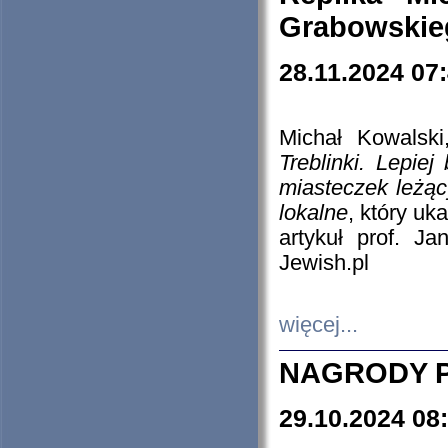
Grabowskieg
28.11.2024 07
Michał Kowalski
Treblinki. Lepie
miasteczek leżąc
lokalne
, który uk
artykuł prof. J
Jewish.pl
więcej...
NAGRODY P
29.10.2024 08