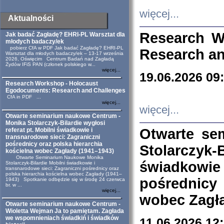
więcej...
Aktualności
Research W
Jak badać Zagładę? EHRI-PL Warsztat dla
młodych badaczy/ek
pobierz CfA w PDF Jak badać Zagładę? EHRI-PL
Research an
Warsztat dla młodych badaczy/ek – 13-17 września
2026, Oświęcim Centrum Badań nad Zagładą
Żydów IFiS PAN (członek polskiego w...
więcej...
19.06.2026 09
Research Workshop - Holocaust
Egodocuments: Research and Challenges
CfA in PDF ...
więcej...
więcej...
Otwarte seminarium naukowe Centrum -
Monika Stolarczyk-Bilardie wygłosi
Otwarte se
referat pt. Mobilni świadkowie i
transnarodowe sieci: Zagraniczni
pośrednicy oraz polska hierarchia
Stolarczyk-
kościelna wobec Zagłady (1941–1943)
Otwarte Seminarium Naukowe Monika
świadkowie
Stolarczyk-Bilardie Mobilni świadkowie i
transnarodowe sieci: Zagraniczni pośrednicy oraz
polska hierarchia kościelna wobec Zagłady (1941–
pośrednicy
1943) Spotkanie odbędzie się w środę 24 czerwca
br. w ...
więcej...
wobec Zagła
Otwarte seminarium naukowe Centrum -
Wioletta Wejman Ja to pamiętam. Zagłada
we wspomnieniach świadkiń i świadków
11.06.2026 12