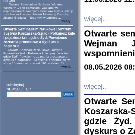
historii
Otwarte Seminarium Naukowe Wioletta
Wejmann „Ja to pamiętam”. Zagłada we
wspomnieniach świadkiń i świadków historii: relacje
z archiwum Pracowni Historii Mówionej Ośrodka
więcej...
„Brama Grodzka – Teatr NN” w Lublinie ...
więcej...
Otwarte Seminarium Naukowe Centrum.
Otwarte se
Justyna Koszarska-Szulc - Połkniesz kulę
i pójdziesz tam, gdzie Żyd. Powojenne
Wejman 
zeznania procesowe a dyskurs o
Zagładzie.
Otwarte Seminarium Naukowe Justyna
wspomnienia
Koszarska-Szulc „Połkniesz kulę i pójdziesz tam,
gdzie Żyd”. Powojenne zeznania procesowe a
dyskurs o Zagładzie Spotkanie odbędzie się w
środę 15 kwietnia br. w sali 161 w Pałacu St...
08.05.2026 08
więcej...
subskrybuj
więcej...
NEWSLETTER
Otwarte Se
Koszarska-S
gdzie Żyd
dyskurs o Z