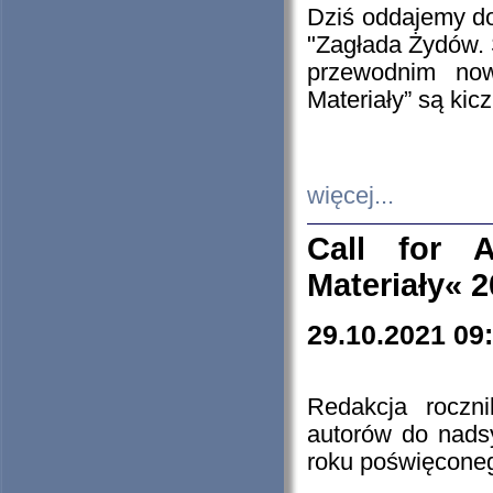
Dziś oddajemy 
"Zagłada Żydów. 
przewodnim now
Materiały” są kic
więcej...
Call for A
Materiały« 
29.10.2021 09
Redakcja roczn
autorów do nads
roku poświęcone