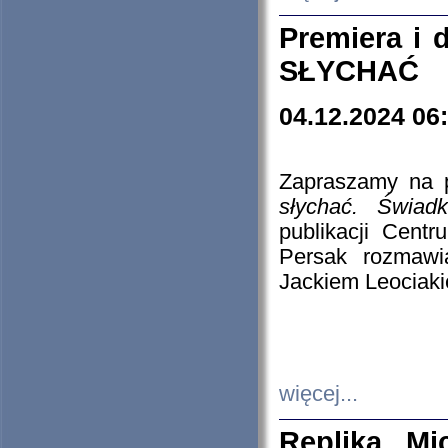
Premiera i
SŁYCHAĆ
04.12.2024 06
Zapraszamy na p
słychać. Świad
publikacji Cen
Persak rozmawi
Jackiem Leociaki
więcej...
Replika Mi