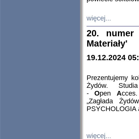
więcej...
20. numer 
Materiały'
19.12.2024 05
Prezentujemy kol
Żydów. Stud
-
O
pen
A
cces
„Zagłada Żydów
PSYCHOLOGIA 
więcej...