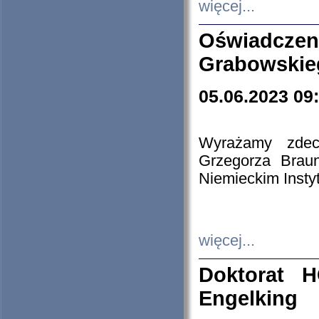
więcej...
Oświadczen
Grabowskie
05.06.2023 09
Wyrażamy zdecy
Grzegorza Brau
Niemieckim Insty
więcej...
Doktorat H
Engelking