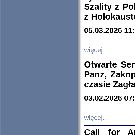
Szality z Po
z Holokaust
05.03.2026 11
więcej...
Otwarte Se
Panz, Zakop
czasie Zagł
03.02.2026 07
więcej...
Call for A