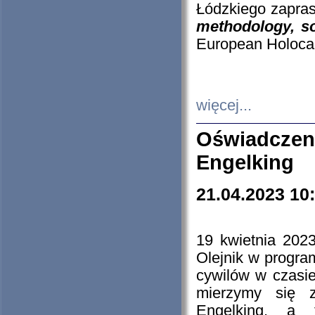
Łódzkiego zapras
methodology, so
European Holocau
więcej...
Oświadczen
Engelking
21.04.2023 10
19 kwietnia 2023
Olejnik w progra
cywilów w czasie
mierzymy się z
Engelking, a 