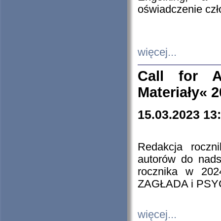
oświadczenie cz
więcej...
Call for A
Materiały« 
15.03.2023 13
Redakcja roczn
autorów do nads
rocznika w 202
ZAGŁADA i PS
więcej...