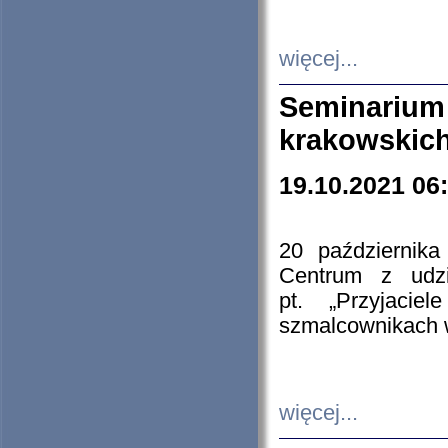
więcej...
Seminarium
krakowskich
19.10.2021 06
20 październik
Centrum z udzia
pt. „Przyjacie
szmalcownikach
więcej...