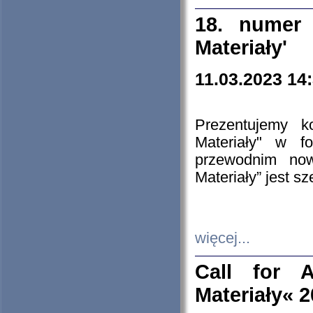
18. numer 
Materiały'
11.03.2023 14
Prezentujemy k
Materiały" w 
przewodnim now
Materiały” jest s
więcej...
Call for A
Materiały« 