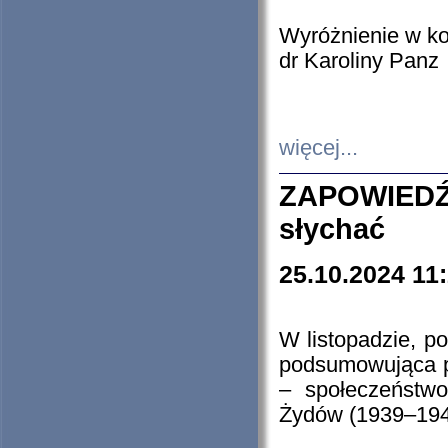
Wyróżnienie w k
dr Karoliny Panz
więcej...
ZAPOWIEDŹ
słychać
25.10.2024 11
W listopadzie, p
podsumowująca p
– społeczeństw
Żydów (1939–194