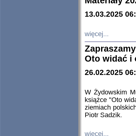
Materiały 20
13.03.2025 06
więcej...
Zapraszamy
Oto widać i
26.02.2025 06
W Żydowskim Muz
książce "Oto wid
ziemiach polski
Piotr Sadzik.
więcej...