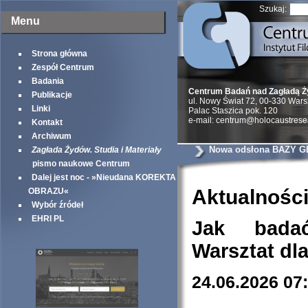
Szukaj:
Menu
Strona główna
Zespół Centrum
Badania
Centrum Badań nad Zagładą 
Publikacje
ul. Nowy Świat 72, 00-330 War
Linki
Palac Staszica pok. 120
e-mail: centrum@holocaustrese
Kontakt
Archiwum
Nowa odsłona BAZY G
Zagłada Żydów. Studia i Materiały
pismo naukowe Centrum
Dalej jest noc - »Nieudana KOREKTA
Aktualnośc
OBRAZU«
Wybór źródeł
EHRI PL
Jak bada
Warsztat dl
24.06.2026 07