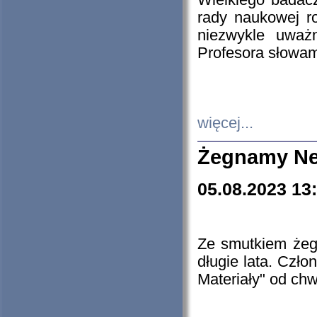
Wielkiego badacz
rady naukowej ro
niezwykle uważn
Profesora słowam
więcej...
Żegnamy Ne
05.08.2023 13
Ze smutkiem żeg
długie lata. Czł
Materiały" od chw