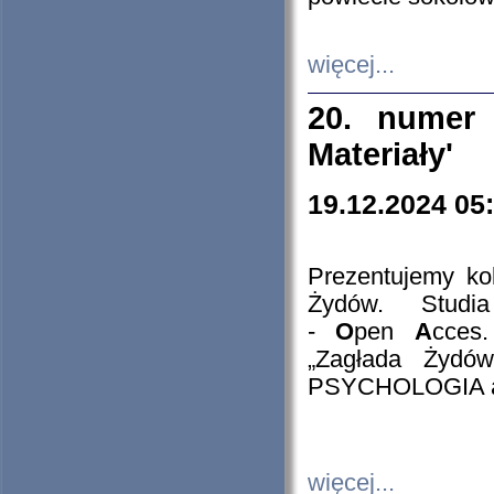
więcej...
20. numer 
Materiały'
19.12.2024 05
Prezentujemy kol
Żydów. Stud
-
O
pen
A
cces
„Zagłada Żydów
PSYCHOLOGIA 
więcej...