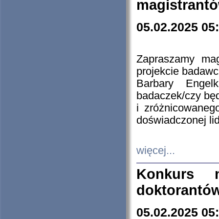
magistrantó
05.02.2025 05
Zapraszamy mag
projekcie badaw
Barbary Engel
badaczek/czy będ
i zróżnicowaneg
doświadczonej lid
więcej...
Konkurs n
doktorantó
05.02.2025 05