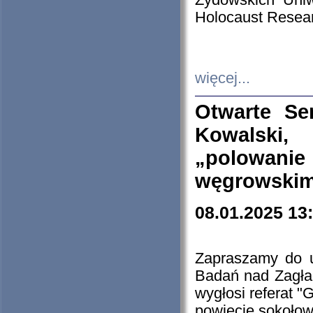
Żydowskich Uniw
Holocaust Resear
więcej...
Otwarte Se
Kowalski, 
„polowanie
węgrowskim.
08.01.2025 13
Zapraszamy do 
Badań nad Zagła
wygłosi referat "
powiecie sokołow