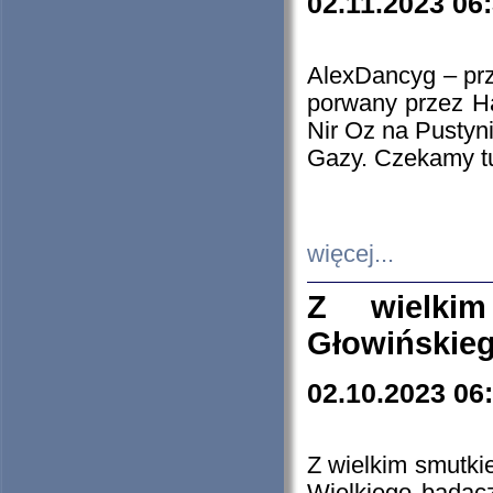
02.11.2023 06
AlexDancyg – przy
porwany przez H
Nir Oz na Pustyn
Gazy. Czekamy tu
więcej...
Z wielki
Głowińskie
02.10.2023 06
Z wielkim smutki