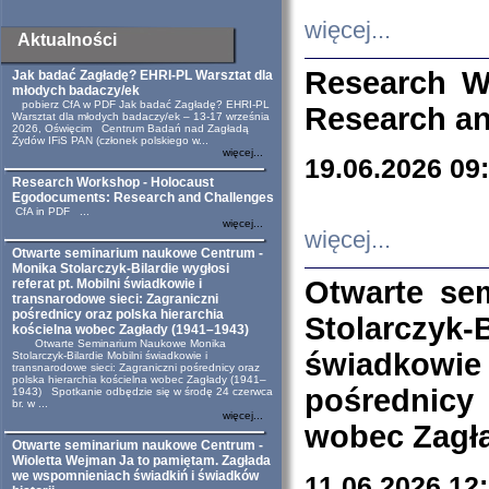
więcej...
Aktualności
Research W
Jak badać Zagładę? EHRI-PL Warsztat dla
młodych badaczy/ek
pobierz CfA w PDF Jak badać Zagładę? EHRI-PL
Research an
Warsztat dla młodych badaczy/ek – 13-17 września
2026, Oświęcim Centrum Badań nad Zagładą
Żydów IFiS PAN (członek polskiego w...
więcej...
19.06.2026 09
Research Workshop - Holocaust
Egodocuments: Research and Challenges
CfA in PDF ...
więcej...
więcej...
Otwarte seminarium naukowe Centrum -
Monika Stolarczyk-Bilardie wygłosi
Otwarte se
referat pt. Mobilni świadkowie i
transnarodowe sieci: Zagraniczni
pośrednicy oraz polska hierarchia
Stolarczyk-
kościelna wobec Zagłady (1941–1943)
Otwarte Seminarium Naukowe Monika
świadkowie
Stolarczyk-Bilardie Mobilni świadkowie i
transnarodowe sieci: Zagraniczni pośrednicy oraz
polska hierarchia kościelna wobec Zagłady (1941–
pośrednicy
1943) Spotkanie odbędzie się w środę 24 czerwca
br. w ...
więcej...
wobec Zagła
Otwarte seminarium naukowe Centrum -
Wioletta Wejman Ja to pamiętam. Zagłada
we wspomnieniach świadkiń i świadków
11.06.2026 12