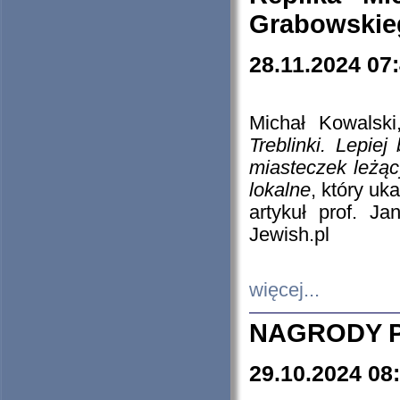
Grabowskieg
28.11.2024 07
Michał Kowalski
Treblinki. Lepie
miasteczek leżąc
lokalne
, który uk
artykuł prof. J
Jewish.pl
więcej...
NAGRODY P
29.10.2024 08