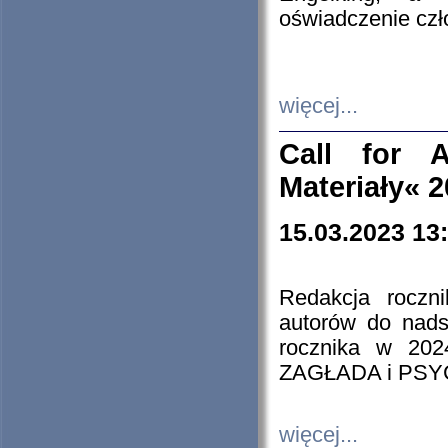
oświadczenie cz
więcej...
Call for A
Materiały« 
15.03.2023 13
Redakcja roczn
autorów do nads
rocznika w 202
ZAGŁADA i PS
więcej...