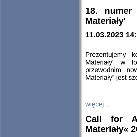
18. numer 
Materiały'
11.03.2023 14
Prezentujemy k
Materiały" w 
przewodnim now
Materiały” jest s
więcej...
Call for A
Materiały« 