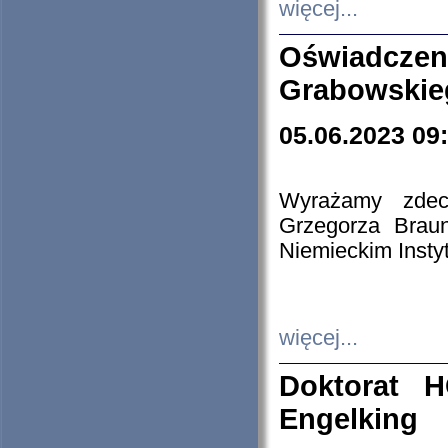
więcej...
Oświadczen
Grabowskie
05.06.2023 09
Wyrażamy zdecy
Grzegorza Brau
Niemieckim Insty
więcej...
Doktorat H
Engelking