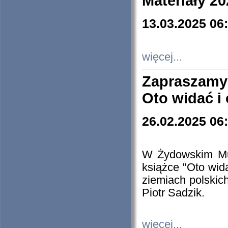
Materiały 20
13.03.2025 06
więcej...
Zapraszamy
Oto widać i
26.02.2025 06
W Żydowskim Muz
książce "Oto wid
ziemiach polski
Piotr Sadzik.
więcej...