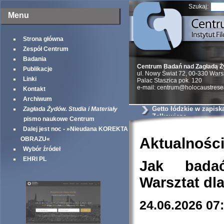
Szukaj:
Menu
Strona główna
Zespół Centrum
Badania
Centrum Badań nad Zagładą 
Publikacje
ul. Nowy Świat 72, 00-330 War
Linki
Palac Staszica pok. 120
e-mail: centrum@holocaustrese
Kontakt
Archiwum
Getto łódzkie w zapisk
Zagłada Żydów. Studia i Materiały
Zelkowicza
pismo naukowe Centrum
Dalej jest noc - »Nieudana KOREKTA
Aktualnośc
OBRAZU«
Wybór źródeł
EHRI PL
Jak bada
Warsztat dl
24.06.2026 07