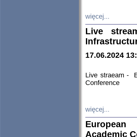
więcej...
Live stre
Infrastruct
17.06.2024 13
Live straeam - 
Conference
więcej...
European H
Academic C