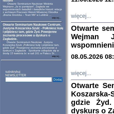
historii
Otwarte Seminarium Naukowe Wioletta
Wejmann „Ja to pamiętam”. Zagłada we
wspomnieniach świadkiń i świadków historii: relacje
z archiwum Pracowni Historii Mówionej Ośrodka
więcej...
„Brama Grodzka – Teatr NN” w Lublinie ...
więcej...
Otwarte Seminarium Naukowe Centrum.
Otwarte se
Justyna Koszarska-Szulc - Połkniesz kulę
i pójdziesz tam, gdzie Żyd. Powojenne
Wejman 
zeznania procesowe a dyskurs o
Zagładzie.
Otwarte Seminarium Naukowe Justyna
wspomnienia
Koszarska-Szulc „Połkniesz kulę i pójdziesz tam,
gdzie Żyd”. Powojenne zeznania procesowe a
dyskurs o Zagładzie Spotkanie odbędzie się w
środę 15 kwietnia br. w sali 161 w Pałacu St...
08.05.2026 08
więcej...
subskrybuj
więcej...
NEWSLETTER
Otwarte Se
Koszarska-S
gdzie Żyd
dyskurs o Z