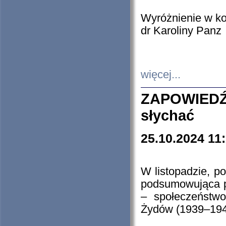
Wyróżnienie w k
dr Karoliny Panz
więcej...
ZAPOWIEDŹ
słychać
25.10.2024 11
W listopadzie, p
podsumowująca p
– społeczeństw
Żydów (1939–194