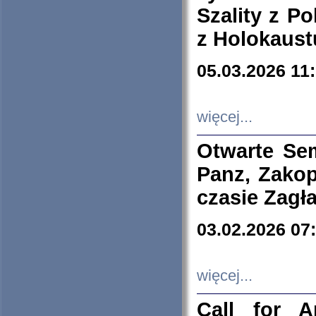
Szality z Po
z Holokaust
05.03.2026 11
więcej...
Otwarte Se
Panz, Zakop
czasie Zagł
03.02.2026 07
więcej...
Call for A