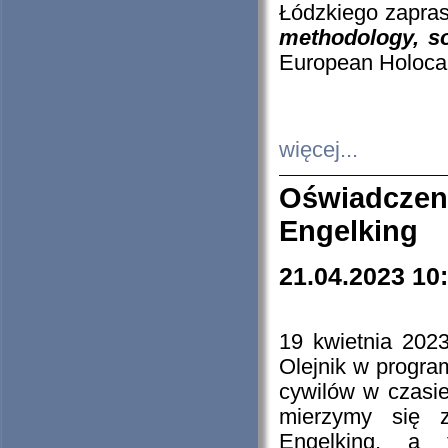
Łódzkiego zapras
methodology, so
European Holocau
więcej...
Oświadczen
Engelking
21.04.2023 10
19 kwietnia 2023
Olejnik w progra
cywilów w czasie
mierzymy się z
Engelking, a 