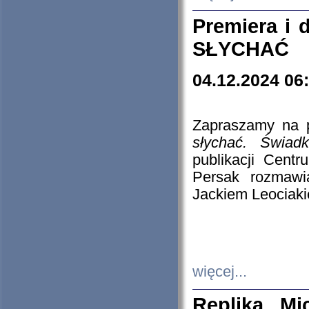
Premiera i
SŁYCHAĆ
04.12.2024 06
Zapraszamy na p
słychać. Świad
publikacji Cen
Persak rozmawi
Jackiem Leociaki
więcej...
Replika Mi