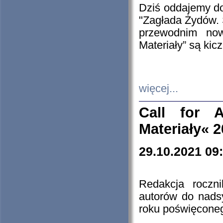
Dziś oddajemy 
"Zagłada Żydów. 
przewodnim now
Materiały” są kic
więcej...
Call for A
Materiały« 
29.10.2021 09
Redakcja roczn
autorów do nads
roku poświęcone