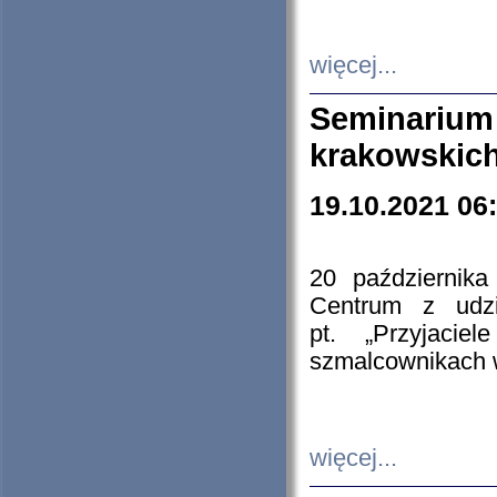
więcej...
Seminarium
krakowskich
19.10.2021 06
20 październik
Centrum z udzia
pt. „Przyjacie
szmalcownikach
więcej...