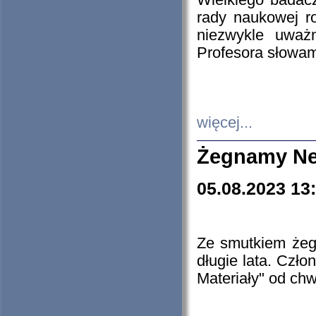
Wielkiego badacz
rady naukowej ro
niezwykle uważn
Profesora słowam
więcej...
Żegnamy Ne
05.08.2023 13
Ze smutkiem żeg
długie lata. Czł
Materiały" od chw