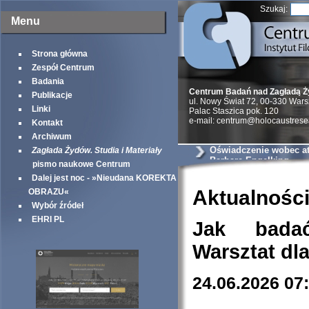
Szukaj:
Menu
Strona główna
Zespół Centrum
Badania
Centrum Badań nad Zagładą 
Publikacje
ul. Nowy Świat 72, 00-330 War
Linki
Palac Staszica pok. 120
e-mail: centrum@holocaustrese
Kontakt
Archiwum
Oświadczenie wobec at
Zagłada Żydów. Studia i Materiały
Barbarę Engelking
pismo naukowe Centrum
Dalej jest noc - »Nieudana KOREKTA
Aktualnośc
OBRAZU«
Wybór źródeł
EHRI PL
Jak bada
Warsztat dl
24.06.2026 07