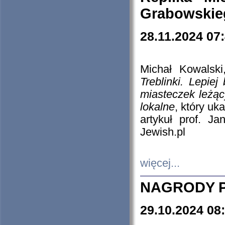
Grabowskieg
28.11.2024 07
Michał Kowalski
Treblinki. Lepie
miasteczek leżąc
lokalne
, który uk
artykuł prof. J
Jewish.pl
więcej...
NAGRODY P
29.10.2024 08