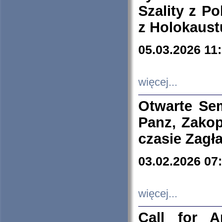
Szality z Po
z Holokaust
05.03.2026 11
więcej...
Otwarte Se
Panz, Zakop
czasie Zagł
03.02.2026 07
więcej...
Call for A