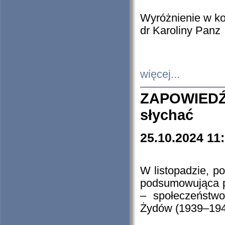
Wyróżnienie w k
dr Karoliny Panz
więcej...
ZAPOWIEDŹ
słychać
25.10.2024 11
W listopadzie, p
podsumowująca p
– społeczeństw
Żydów (1939–194