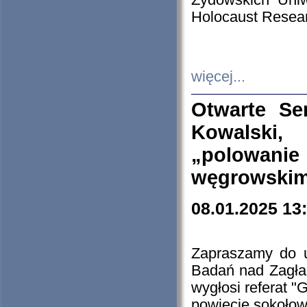
Żydowskich Uniw
Holocaust Resear
więcej...
Otwarte Se
Kowalski, 
„polowanie
węgrowskim.
08.01.2025 13
Zapraszamy do 
Badań nad Zagła
wygłosi referat "
powiecie sokołow