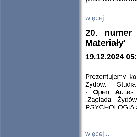
więcej...
20. numer 
Materiały'
19.12.2024 05
Prezentujemy kol
Żydów. Stud
-
O
pen
A
cces
„Zagłada Żydów
PSYCHOLOGIA 
więcej...