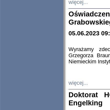
więcej...
Oświadczen
Grabowskie
05.06.2023 09
Wyrażamy zdecy
Grzegorza Brau
Niemieckim Insty
więcej...
Doktorat H
Engelking