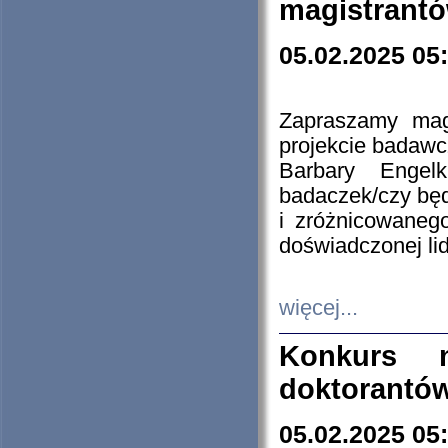
magistrantó
05.02.2025 05
Zapraszamy mag
projekcie badaw
Barbary Engel
badaczek/czy będ
i zróżnicowaneg
doświadczonej lid
więcej...
Konkurs n
doktorantó
05.02.2025 05