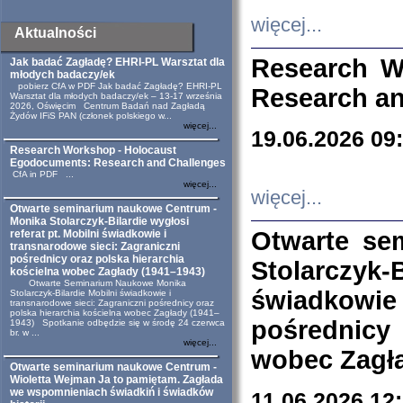
więcej...
Aktualności
Research W
Jak badać Zagładę? EHRI-PL Warsztat dla
młodych badaczy/ek
pobierz CfA w PDF Jak badać Zagładę? EHRI-PL
Research an
Warsztat dla młodych badaczy/ek – 13-17 września
2026, Oświęcim Centrum Badań nad Zagładą
Żydów IFiS PAN (członek polskiego w...
więcej...
19.06.2026 09
Research Workshop - Holocaust
Egodocuments: Research and Challenges
CfA in PDF ...
więcej...
więcej...
Otwarte seminarium naukowe Centrum -
Monika Stolarczyk-Bilardie wygłosi
Otwarte se
referat pt. Mobilni świadkowie i
transnarodowe sieci: Zagraniczni
pośrednicy oraz polska hierarchia
Stolarczyk-
kościelna wobec Zagłady (1941–1943)
Otwarte Seminarium Naukowe Monika
świadkowie
Stolarczyk-Bilardie Mobilni świadkowie i
transnarodowe sieci: Zagraniczni pośrednicy oraz
polska hierarchia kościelna wobec Zagłady (1941–
pośrednicy
1943) Spotkanie odbędzie się w środę 24 czerwca
br. w ...
więcej...
wobec Zagła
Otwarte seminarium naukowe Centrum -
Wioletta Wejman Ja to pamiętam. Zagłada
we wspomnieniach świadkiń i świadków
11.06.2026 12