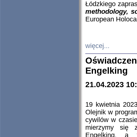
Łódzkiego zapras
methodology, so
European Holocau
więcej...
Oświadczen
Engelking
21.04.2023 10
19 kwietnia 2023
Olejnik w progra
cywilów w czasie
mierzymy się z
Engelking, a 