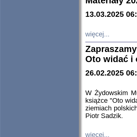
Materiały 20
13.03.2025 06
więcej...
Zapraszamy
Oto widać i
26.02.2025 06
W Żydowskim Muz
książce "Oto wid
ziemiach polski
Piotr Sadzik.
więcej...