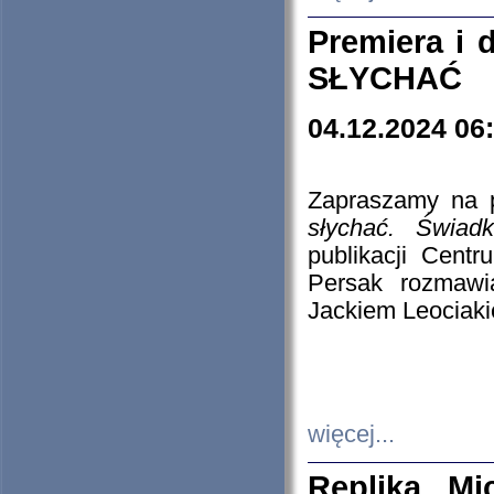
Premiera i
SŁYCHAĆ
04.12.2024 06
Zapraszamy na p
słychać. Świad
publikacji Cen
Persak rozmawi
Jackiem Leociaki
więcej...
Replika Mi