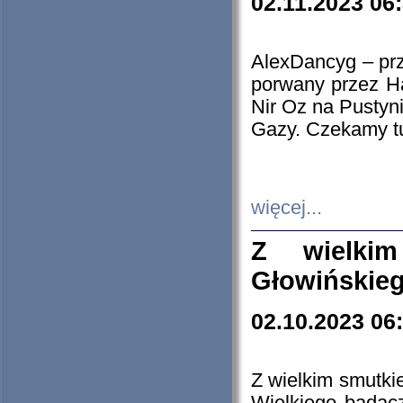
02.11.2023 06
AlexDancyg – przy
porwany przez H
Nir Oz na Pustyn
Gazy. Czekamy tu
więcej...
Z wielki
Głowińskie
02.10.2023 06
Z wielkim smutki