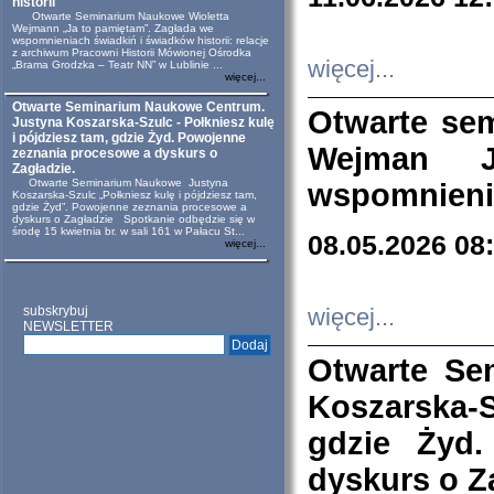
historii
Otwarte Seminarium Naukowe Wioletta
Wejmann „Ja to pamiętam”. Zagłada we
wspomnieniach świadkiń i świadków historii: relacje
z archiwum Pracowni Historii Mówionej Ośrodka
więcej...
„Brama Grodzka – Teatr NN” w Lublinie ...
więcej...
Otwarte Seminarium Naukowe Centrum.
Otwarte se
Justyna Koszarska-Szulc - Połkniesz kulę
i pójdziesz tam, gdzie Żyd. Powojenne
Wejman 
zeznania procesowe a dyskurs o
Zagładzie.
Otwarte Seminarium Naukowe Justyna
wspomnienia
Koszarska-Szulc „Połkniesz kulę i pójdziesz tam,
gdzie Żyd”. Powojenne zeznania procesowe a
dyskurs o Zagładzie Spotkanie odbędzie się w
środę 15 kwietnia br. w sali 161 w Pałacu St...
08.05.2026 08
więcej...
subskrybuj
więcej...
NEWSLETTER
Otwarte Se
Koszarska-S
gdzie Żyd
dyskurs o Z