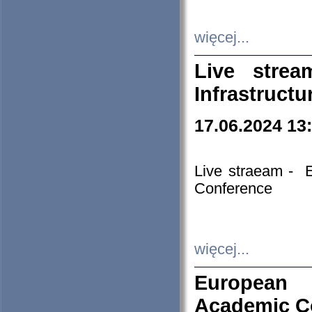
więcej...
Live stre
Infrastruct
17.06.2024 13
Live straeam - 
Conference
więcej...
European H
Academic C