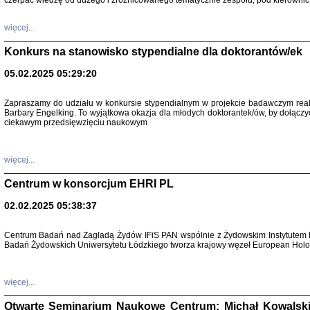
czerpać wiedzę od dużego i zróżnicowanego tematycznie zespołu, pod kierownic
więcej...
Konkurs na stanowisko stypendialne dla doktorantów/ek
05.02.2025 05:29:20
Zapraszamy do udziału w konkursie stypendialnym w projekcie badawczym rea
Barbary Engelking. To wyjątkowa okazja dla młodych doktorantek/ów, by dołączy
ciekawym przedsięwzięciu naukowym
SNY CHOCI
Okupacyjne 
Mazowieck
oprac. i ws
więcej...
Warszawa 
Centrum w konsorcjum EHRI PL
02.02.2025 05:38:37
Centrum Badań nad Zagładą Żydów IFiS PAN wspólnie z Żydowskim Instytutem 
Badań Żydowskich Uniwersytetu Łódzkiego tworza krajowy węzeł European Holoc
SZCZĘŚCIE JES
Losy kobiet ocalały
więcej...
Otwarte Seminarium Naukowe Centrum: Michał Kowalski, G