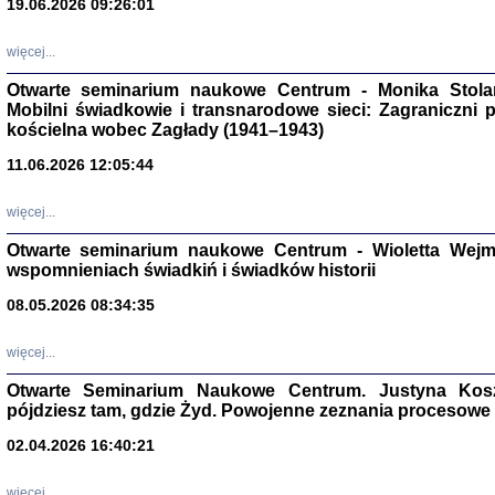
19.06.2026 09:26:01
więcej...
Otwarte seminarium naukowe Centrum - Monika Stolarcz
Mobilni świadkowie i transnarodowe sieci: Zagraniczni 
kościelna wobec Zagłady (1941–1943)
11.06.2026 12:05:44
Znowu mieliśmy
Dzienniki i pam
Binder Elza (El
więcej...
Wagner Rózia
oprac. Aleksa
Otwarte seminarium naukowe Centrum - Wioletta Wej
Warszawa 202
wspomnieniach świadkiń i świadków historii
08.05.2026 08:34:35
więcej...
oprac. Aleksan
Otwarte Seminarium Naukowe Centrum. Justyna Kosza
pójdziesz tam, gdzie Żyd. Powojenne zeznania procesowe 
02.04.2026 16:40:21
więcej...