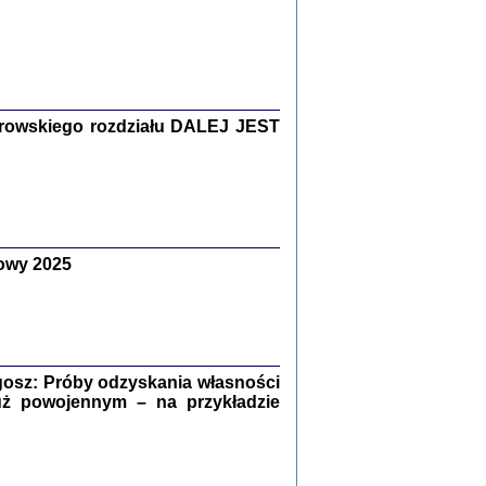
Zagłada Żydów.
Studia i Materiały
nr 15, R. 2019
Warszawa 2019
rowskiego rozdziału DALEJ JEST
owy 2025
ów.
iały
8
18
osz: Próby odzyskania własności
uż powojennym – na przykładzie