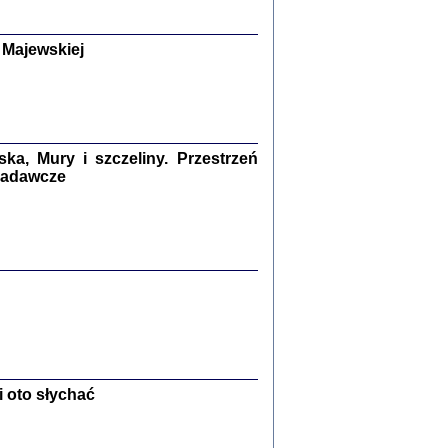
y Żydów w wybranych powiatach
okupowanej Polski
p Barbara Engelking, Jan Grabowski
 Majewskiej
Warszawa 2018
GA, ŻADNE KŁAMSTWO ...
a z warszawskiego getta
dler
,
oprac. i wstępem opatrzyła
Marta Janczewska
a, Mury i szczeliny. Przestrzeń
2018
 badawcze
Zagłada Żydów.
Studia i Materiały
nr 13, R. 2017
Warszawa 2017
 oto słychać
Ż PRZESZLI ...
sany w bunkrze (Żółkiew 1942-1944)
er
,
oprac. i wstępem opatrzyła Anna Wylegała