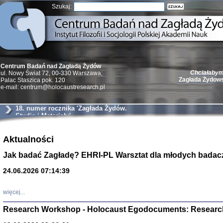
Szukaj:
Chciałabym 
Centrum Badań nad Zagładą Żydów
Zagłada Żydow
ul. Nowy Świat 72, 00-330 Warszawa;
Palac Staszica pok. 120
e-mail: centrum@holocaustresearch.pl
18. numer rocznika 'Zagłada Żydów.
Studia i Materiały'
Żydzi w walc
Aktualności
Germany 193
Natalia Aleksiun, 
Jak badać Zagładę? EHRI-PL Warsztat dla młodych badac
Deborah Dash Moor
Turski, Laurence 
(Arkadij Zelcer)
24.06.2026 07:14:39
red. Krzysztof Pe
Warszawa 20
więcej...
Research Workshop - Holocaust Egodocuments: Researc