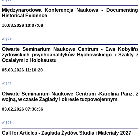
Zagłada Żyd
Studia i Mater
Międzynarodowa Konferencja Naukowa - Documenting 
nr 17, R. 202
Historical Evidence
Warszawa 20
10.03.2026 10:07:06
więcej...
Otwarte Seminarium Naukowe Centrum - Ewa Kobylińsk
NIE WIEMY CO PRZY
żydowskich psychoanalityków Bychowskiego i Szality z 
Dziennik p
Ocalałymi z Holokaustu
Moszek Baum, oprac. Barb
05.03.2026 11:10:20
więcej...
Otwarte Seminarium Naukowe Centrum -Karolina Panz, Z
wojną, w czasie Zagłady i okresie tużpowojennym
Zagłada Żyd
Studia i Mater
03.02.2026 07:36:36
nr 16, R. 202
Warszawa 20
więcej...
Call for Articles - Zagłada Żydów. Studia i Materiały 2027