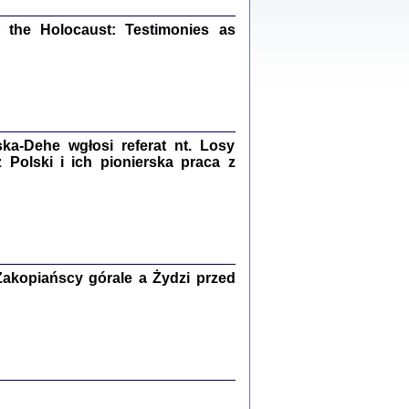
ów.
iały
the Holocaust: Testimonies as
1
21
a-Dehe wgłosi referat nt. Losy
NIESIE NAM KOLEJNA GODZINA ...
Polski i ich pionierska praca z
isany w ukryciu w latach 1943-1944
ara Engelking, tłum. z jidysz Monika
Polit
Warszawa 2020
akopiańscy górale a Żydzi przed
ów.
iały
0
20