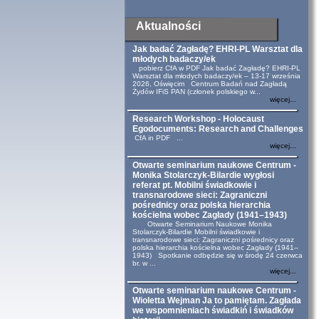
Aktualności
Jak badać Zagładę? EHRI-PL Warsztat dla
młodych badaczy/ek
pobierz CfA w PDF Jak badać Zagładę? EHRI-PL
Warsztat dla młodych badaczy/ek – 13-17 września
2026, Oświęcim Centrum Badań nad Zagładą
Żydów IFiS PAN (członek polskiego w...
więcej...
Research Workshop - Holocaust
Egodocuments: Research and Challenges
CfA in PDF ...
więcej...
Otwarte seminarium naukowe Centrum -
Monika Stolarczyk-Bilardie wygłosi
referat pt. Mobilni świadkowie i
transnarodowe sieci: Zagraniczni
pośrednicy oraz polska hierarchia
kościelna wobec Zagłady (1941–1943)
Otwarte Seminarium Naukowe Monika
Stolarczyk-Bilardie Mobilni świadkowie i
transnarodowe sieci: Zagraniczni pośrednicy oraz
polska hierarchia kościelna wobec Zagłady (1941–
1943) Spotkanie odbędzie się w środę 24 czerwca
br. w ...
więcej...
Otwarte seminarium naukowe Centrum -
Wioletta Wejman Ja to pamiętam. Zagłada
we wspomnieniach świadkiń i świadków