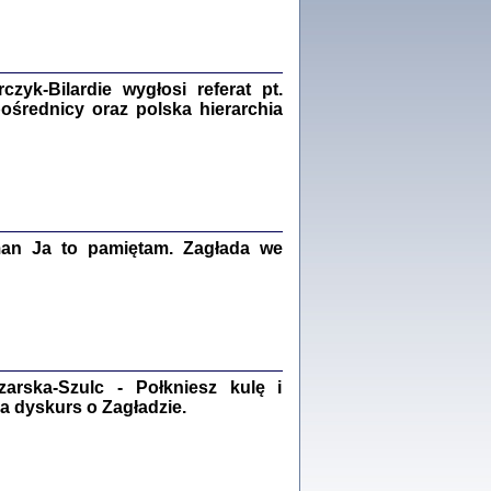
Zagłada Żydów.
Studia i Materiały
nr 18, R. 2022
Warszawa 2022
yk-Bilardie wygłosi referat pt.
pośrednicy oraz polska hierarchia
 iluzję, że żyjemy …
iętniki z Galicji Wschodniej
iszewa), Urman Jerzy Feliks, Strassler Szymon,
ndra Bańkowska
man Ja to pamiętam. Zagłada we
2
PAMIĘTNIK
Kalman Rotgeber
dra Bańkowska, wstęp Jacek Leociak
Warszawa 2021
rska-Szulc - Połkniesz kulę i
a dyskurs o Zagładzie.