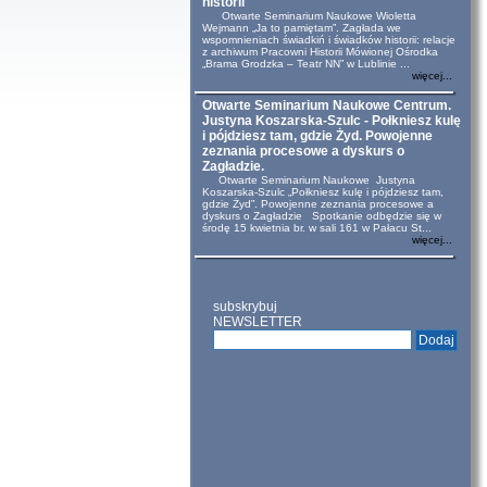
historii
Otwarte Seminarium Naukowe Wioletta
Wejmann „Ja to pamiętam”. Zagłada we
wspomnieniach świadkiń i świadków historii: relacje
z archiwum Pracowni Historii Mówionej Ośrodka
„Brama Grodzka – Teatr NN” w Lublinie ...
więcej...
Otwarte Seminarium Naukowe Centrum.
Justyna Koszarska-Szulc - Połkniesz kulę
i pójdziesz tam, gdzie Żyd. Powojenne
zeznania procesowe a dyskurs o
Zagładzie.
Otwarte Seminarium Naukowe Justyna
Koszarska-Szulc „Połkniesz kulę i pójdziesz tam,
gdzie Żyd”. Powojenne zeznania procesowe a
dyskurs o Zagładzie Spotkanie odbędzie się w
środę 15 kwietnia br. w sali 161 w Pałacu St...
więcej...
subskrybuj
NEWSLETTER