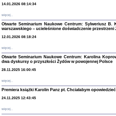
14.01.2026 08:14:34
Aryjs
więcej...
Sewek O
Otwarte Seminarium Naukowe Centrum: Sylweriusz B. K
warszawskiego – ucieleśnione doświadczenie przestrzeni
12.01.2026 08:18:24
więcej...
PISZĄC
Otwarte Seminarium Naukowe Centrum: Karolina Koprow
dwa dyskursy o przyszłości Żydów w powojennej Polsce
'z Dzie
Józef Zelkowicz, tłum.
28.11.2025 16:00:45
więcej...
Premiera książki Karolin Panz pt. Chciałabym opowiedzieć 
CZYTAJĄC GAZ
Dziennik pisa
24.11.2025 12:43:45
Jakub Hochbe
Warszawa 201
więcej...