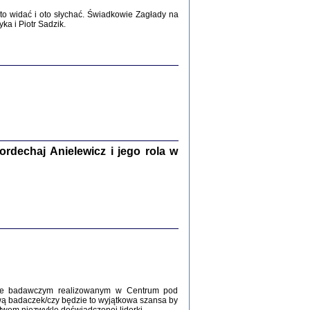
2017
o widać i oto słychać. Świadkowie Zagłady na
a i Piotr Sadzik.
WŚRÓD ZATRUTYCH NOŻY ...
i z getta i okupowanej Warszawy
c. i wstępem opatrzyła Agnieszka
Haska
Warszawa 2017
dechaj Anielewicz i jego rola w
, Z POMOCĄ BOŻĄ, JUŻ NIEBAWEM ...
 i Mirki Piżyców o życiu w getcie i okupowanej
ępem opatrzyła Barbara Engelking i Havi Dreifuss
2017
kcie badawczym realizowanym w Centrum pod
wą badaczek/czy będzie to wyjątkowa szansa by