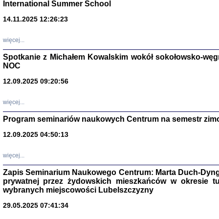
International Summer School
14.11.2025 12:26:23
więcej...
Spotkanie z Michałem Kowalskim wokół sokołowsko-węg
NOC
12.09.2025 09:20:56
więcej...
Program seminariów naukowych Centrum na semestr zim
Zagłada Żyd
Studia i Mater
12.09.2025 04:50:13
nr 14, R. 201
Warszawa 20
więcej...
Zapis Seminarium Naukowego Centrum: Marta Duch-Dyng
prywatnej przez żydowskich mieszkańców w okresie t
wybranych miejscowości Lubelszczyzny
29.05.2025 07:41:34