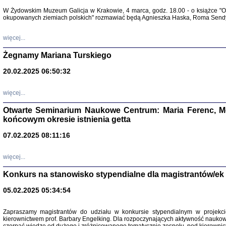
Warszawa 
W Żydowskim Muzeum Galicja w Krakowie, 4 marca, godz. 18.00 - o książce "Ot
okupowanych ziemiach polskich" rozmawiać będą Agnieszka Haska, Roma Sendyk
więcej...
Żegnamy Mariana Turskiego
20.02.2025 06:50:32
Zapisk
Tadeusz Obremski, opra
więcej...
Otwarte Seminarium Naukowe Centrum: Maria Ferenc, Mor
końcowym okresie istnienia getta
07.02.2025 08:11:16
więcej...
PO WOJNIE
Pisma Kopla
Konkurs na stanowisko stypendialne dla magistrantów/ek
Warszawie
oprac. i wst
05.02.2025 05:34:54
Warszawa 
Zapraszamy magistrantów do udziału w konkursie stypendialnym w proje
kierownictwem prof. Barbary Engelking. Dla rozpoczynających aktywność nauko