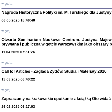
DALEJ JEST NOC. Los
więcej...
red. i wstę
Nagroda Historyczna Polityki im. M. Turskiego dla Justyny
06.05.2025 18:46:48
ŻADNA BLA
więcej...
Wspomnieni
Stanisław A
Otwarte Seminarium Naukowe Centrum: Justyna Majewsk
Warszawa 
prywatna i publiczna w getcie warszawskim jako obszary
11.04.2025 07:51:24
więcej...
Call for Articles - Zagłada Żydów. Studia i Materiały 2026
13.03.2025 06:40:22
więcej...
Zapraszamy na krakowskie spotkanie z książką Oto widać i
TYLEŚMY JU
26.02.2025 06:17:03
Dziennik pi
Clara Kram