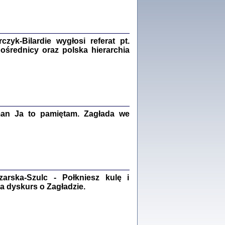
Zagłada Żydów.
Studia i Materiały
nr 18, R. 2022
Warszawa 2022
yk-Bilardie wygłosi referat pt.
pośrednicy oraz polska hierarchia
 iluzję, że żyjemy …
iętniki z Galicji Wschodniej
iszewa), Urman Jerzy Feliks, Strassler Szymon,
ndra Bańkowska
man Ja to pamiętam. Zagłada we
2
PAMIĘTNIK
Kalman Rotgeber
dra Bańkowska, wstęp Jacek Leociak
Warszawa 2021
rska-Szulc - Połkniesz kulę i
a dyskurs o Zagładzie.