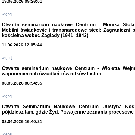
19.06.2026 09:26:01
więcej...
Otwarte seminarium naukowe Centrum - Monika Stolarcz
Mobilni świadkowie i transnarodowe sieci: Zagraniczni 
kościelna wobec Zagłady (1941–1943)
11.06.2026 12:05:44
Znowu mieliśmy
Dzienniki i pam
Binder Elza (El
więcej...
Wagner Rózia
oprac. Aleksa
Otwarte seminarium naukowe Centrum - Wioletta Wej
Warszawa 202
wspomnieniach świadkiń i świadków historii
08.05.2026 08:34:35
więcej...
oprac. Aleksan
Otwarte Seminarium Naukowe Centrum. Justyna Kosza
pójdziesz tam, gdzie Żyd. Powojenne zeznania procesowe 
02.04.2026 16:40:21
więcej...