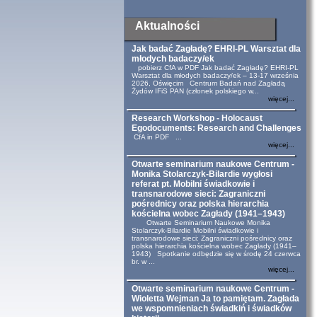
Aktualności
Jak badać Zagładę? EHRI-PL Warsztat dla
młodych badaczy/ek
pobierz CfA w PDF Jak badać Zagładę? EHRI-PL
Warsztat dla młodych badaczy/ek – 13-17 września
2026, Oświęcim Centrum Badań nad Zagładą
Żydów IFiS PAN (członek polskiego w...
więcej...
Research Workshop - Holocaust
Egodocuments: Research and Challenges
CfA in PDF ...
więcej...
Otwarte seminarium naukowe Centrum -
Monika Stolarczyk-Bilardie wygłosi
referat pt. Mobilni świadkowie i
transnarodowe sieci: Zagraniczni
pośrednicy oraz polska hierarchia
kościelna wobec Zagłady (1941–1943)
Otwarte Seminarium Naukowe Monika
Stolarczyk-Bilardie Mobilni świadkowie i
transnarodowe sieci: Zagraniczni pośrednicy oraz
polska hierarchia kościelna wobec Zagłady (1941–
1943) Spotkanie odbędzie się w środę 24 czerwca
br. w ...
więcej...
Otwarte seminarium naukowe Centrum -
Wioletta Wejman Ja to pamiętam. Zagłada
we wspomnieniach świadkiń i świadków