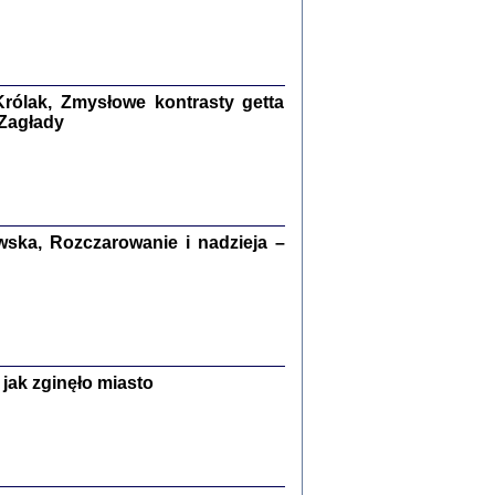
kiego Żyda wspomnienia, łzy i myśli
Zapiski z okupacyjnej Warszawy
konowski, oprac. Marta Janczewska
rólak, Zmysłowe kontrasty getta
Warszawa 2020
 Zagłady
Y TE SŁOWA JEST PRACOWNIKIEM
ska, Rozczarowanie i nadzieja –
GETTOWEJ INSTYTUCJI ...
nnika' i inne pisma z łódzkiego getta
 z jidysz, oprac. i wstęp. Monika Polit
Warszawa 2019
jak zginęło miasto
ETĘ NIEMIECKĄ ...
ny w ukryciu w Warszawie w latach 1943-1944
rg
,
oprac. i wstępem opatrzyła
Barbara Engelking
9