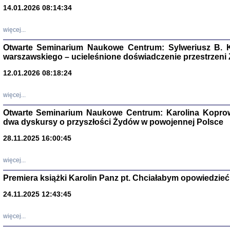
14.01.2026 08:14:34
Aryjs
więcej...
Sewek O
Otwarte Seminarium Naukowe Centrum: Sylweriusz B. K
warszawskiego – ucieleśnione doświadczenie przestrzeni
12.01.2026 08:18:24
więcej...
PISZĄC
Otwarte Seminarium Naukowe Centrum: Karolina Koprow
'z Dzie
dwa dyskursy o przyszłości Żydów w powojennej Polsce
Józef Zelkowicz, tłum.
28.11.2025 16:00:45
więcej...
Premiera książki Karolin Panz pt. Chciałabym opowiedzieć 
CZYTAJĄC GAZ
Dziennik pisa
24.11.2025 12:43:45
Jakub Hochbe
Warszawa 201
więcej...