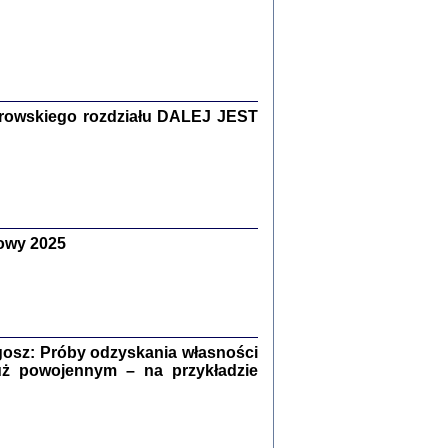
Zagłada Żydów.
Studia i Materiały
nr 15, R. 2019
Warszawa 2019
rowskiego rozdziału DALEJ JEST
owy 2025
ów.
iały
8
18
osz: Próby odzyskania własności
uż powojennym – na przykładzie