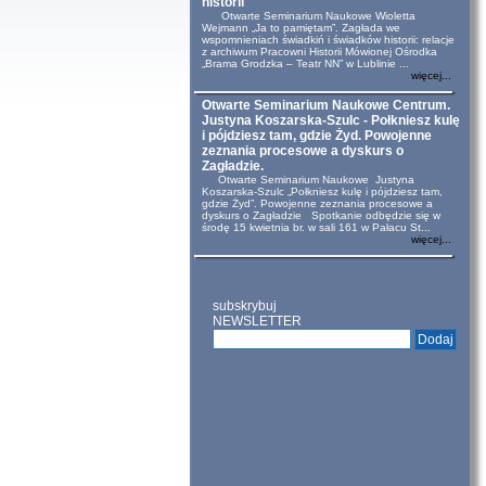
historii
Otwarte Seminarium Naukowe Wioletta
Wejmann „Ja to pamiętam”. Zagłada we
wspomnieniach świadkiń i świadków historii: relacje
z archiwum Pracowni Historii Mówionej Ośrodka
„Brama Grodzka – Teatr NN” w Lublinie ...
więcej...
Otwarte Seminarium Naukowe Centrum.
Justyna Koszarska-Szulc - Połkniesz kulę
i pójdziesz tam, gdzie Żyd. Powojenne
zeznania procesowe a dyskurs o
Zagładzie.
Otwarte Seminarium Naukowe Justyna
Koszarska-Szulc „Połkniesz kulę i pójdziesz tam,
gdzie Żyd”. Powojenne zeznania procesowe a
dyskurs o Zagładzie Spotkanie odbędzie się w
środę 15 kwietnia br. w sali 161 w Pałacu St...
więcej...
subskrybuj
NEWSLETTER