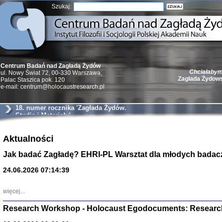
Szukaj:
Chciałabym 
Centrum Badań nad Zagładą Żydów
Zagłada Żydow
ul. Nowy Świat 72, 00-330 Warszawa;
Palac Staszica pok. 120
e-mail: centrum@holocaustresearch.pl
18. numer rocznika 'Zagłada Żydów.
Studia i Materiały'
Żydzi w walc
Germany 193
Aktualności
Natalia Aleksiun, 
Jak badać Zagładę? EHRI-PL Warsztat dla młodych badac
Deborah Dash Moor
Turski, Laurence 
(Arkadij Zelcer)
24.06.2026 07:14:39
red. Krzysztof Pe
Warszawa 20
więcej...
Research Workshop - Holocaust Egodocuments: Researc