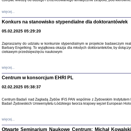
czerpać wiedzę od dużego i zróżnicowanego tematycznie zespołu, pod kierownic
więcej...
Konkurs na stanowisko stypendialne dla doktorantów/ek
05.02.2025 05:29:20
Zapraszamy do udziału w konkursie stypendialnym w projekcie badawczym rea
Barbary Engelking. To wyjątkowa okazja dla młodych doktorantek/ów, by dołączy
ciekawym przedsięwzięciu naukowym
SNY CHOCI
Okupacyjne 
Mazowieck
oprac. i ws
więcej...
Warszawa 
Centrum w konsorcjum EHRI PL
02.02.2025 05:38:37
Centrum Badań nad Zagładą Żydów IFiS PAN wspólnie z Żydowskim Instytutem 
Badań Żydowskich Uniwersytetu Łódzkiego tworza krajowy węzeł European Holoc
SZCZĘŚCIE JES
Losy kobiet ocalały
więcej...
Otwarte Seminarium Naukowe Centrum: Michał Kowalski, G