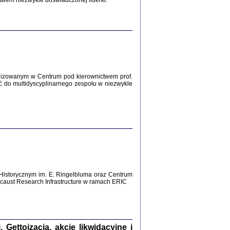
twem niezwykle doświadczonej liderki.
Zagłada Żydów.
Studia i Materiały
nr 12, R. 2016
Warszawa 2016
lizowanym w Centrum pod kierownictwem prof.
ć do multidyscyplinarnego zespołu w niezwykle
AŻ MAMY WSPANIAŁE ...
dzienniki Żydów z okolic Mińska
iego
tępem opatrzyła Barbara Engelking
2016
Historycznym im. E. Ringelbluma oraz Centrum
aust Research Infrastructure w ramach ERIC
T POSIADAĆ DOM POD ZIEMIĄ ...
ch z Zagłady w okolicach Dąbrowy
Tarnowskiej
oprac. i wstęp Jan Grabowski
Warszawa 2016
ettoizacja, akcje likwidacyjne i