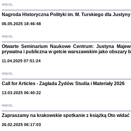
DALEJ JEST NOC. Los
więcej...
red. i wstę
Nagroda Historyczna Polityki im. M. Turskiego dla Justyny
06.05.2025 18:46:48
ŻADNA BLA
więcej...
Wspomnieni
Stanisław A
Warszawa 
Otwarte Seminarium Naukowe Centrum: Justyna Majewsk
prywatna i publiczna w getcie warszawskim jako obszary
11.04.2025 07:51:24
więcej...
Call for Articles - Zagłada Żydów. Studia i Materiały 2026
13.03.2025 06:40:22
więcej...
Zapraszamy na krakowskie spotkanie z książką Oto widać i
TYLEŚMY JU
Dziennik pi
26.02.2025 06:17:03
Clara Kram