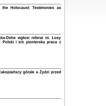
ów.
iały
the Holocaust: Testimonies as
1
21
a-Dehe wgłosi referat nt. Losy
NIESIE NAM KOLEJNA GODZINA ...
Polski i ich pionierska praca z
isany w ukryciu w latach 1943-1944
ara Engelking, tłum. z jidysz Monika
Polit
Warszawa 2020
akopiańscy górale a Żydzi przed
ów.
iały
0
20