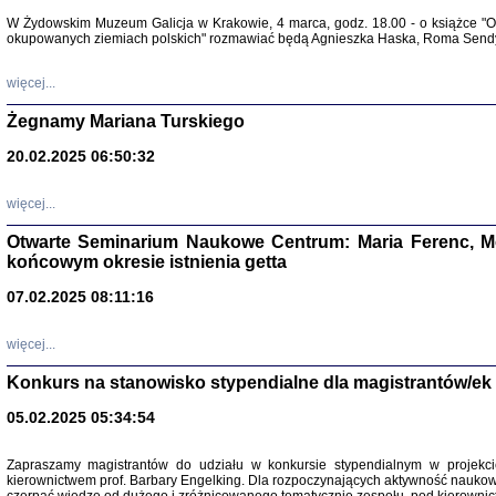
Warszawa 
W Żydowskim Muzeum Galicja w Krakowie, 4 marca, godz. 18.00 - o książce "Ot
okupowanych ziemiach polskich" rozmawiać będą Agnieszka Haska, Roma Sendyk
więcej...
Żegnamy Mariana Turskiego
20.02.2025 06:50:32
Zapisk
Tadeusz Obremski, opra
więcej...
Otwarte Seminarium Naukowe Centrum: Maria Ferenc, Mor
końcowym okresie istnienia getta
07.02.2025 08:11:16
więcej...
PO WOJNIE
Pisma Kopla
Konkurs na stanowisko stypendialne dla magistrantów/ek
Warszawie
oprac. i wst
05.02.2025 05:34:54
Warszawa 
Zapraszamy magistrantów do udziału w konkursie stypendialnym w proje
kierownictwem prof. Barbary Engelking. Dla rozpoczynających aktywność nauko