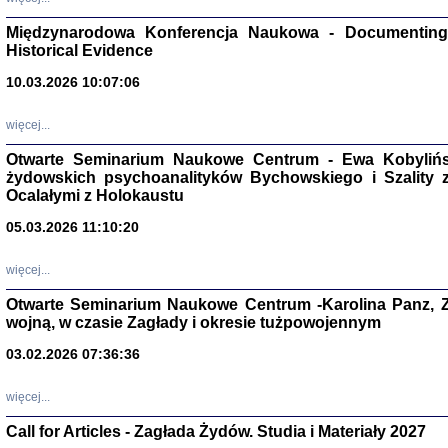
Zagłada Żyd
Studia i Mater
Międzynarodowa Konferencja Naukowa - Documenting 
nr 17, R. 202
Warszawa 20
Historical Evidence
10.03.2026 10:07:06
więcej...
Otwarte Seminarium Naukowe Centrum - Ewa Kobylińsk
NIE WIEMY CO PRZY
żydowskich psychoanalityków Bychowskiego i Szality z 
Dziennik p
Moszek Baum, oprac. Barb
Ocalałymi z Holokaustu
05.03.2026 11:10:20
więcej...
Otwarte Seminarium Naukowe Centrum -Karolina Panz, Z
wojną, w czasie Zagłady i okresie tużpowojennym
Zagłada Żyd
Studia i Mater
nr 16, R. 202
03.02.2026 07:36:36
Warszawa 20
więcej...
Call for Articles - Zagłada Żydów. Studia i Materiały 2027