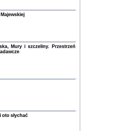
y Żydów w wybranych powiatach
okupowanej Polski
p Barbara Engelking, Jan Grabowski
 Majewskiej
Warszawa 2018
GA, ŻADNE KŁAMSTWO ...
a z warszawskiego getta
dler
,
oprac. i wstępem opatrzyła
Marta Janczewska
2018
a, Mury i szczeliny. Przestrzeń
 badawcze
Zagłada Żydów.
Studia i Materiały
nr 13, R. 2017
Warszawa 2017
 oto słychać
Ż PRZESZLI ...
sany w bunkrze (Żółkiew 1942-1944)
er
,
oprac. i wstępem opatrzyła Anna Wylegała