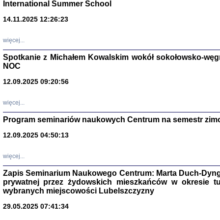
International Summer School
14.11.2025 12:26:23
więcej...
Spotkanie z Michałem Kowalskim wokół sokołowsko-węg
NOC
12.09.2025 09:20:56
więcej...
Program seminariów naukowych Centrum na semestr zim
Zagłada Żyd
Studia i Mater
12.09.2025 04:50:13
nr 14, R. 201
Warszawa 20
więcej...
Zapis Seminarium Naukowego Centrum: Marta Duch-Dyng
prywatnej przez żydowskich mieszkańców w okresie t
wybranych miejscowości Lubelszczyzny
29.05.2025 07:41:34