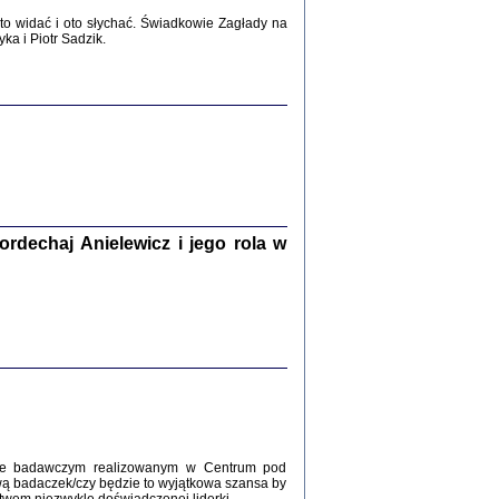
2017
o widać i oto słychać. Świadkowie Zagłady na
a i Piotr Sadzik.
WŚRÓD ZATRUTYCH NOŻY ...
i z getta i okupowanej Warszawy
c. i wstępem opatrzyła Agnieszka
Haska
Warszawa 2017
dechaj Anielewicz i jego rola w
, Z POMOCĄ BOŻĄ, JUŻ NIEBAWEM ...
 i Mirki Piżyców o życiu w getcie i okupowanej
ępem opatrzyła Barbara Engelking i Havi Dreifuss
2017
kcie badawczym realizowanym w Centrum pod
wą badaczek/czy będzie to wyjątkowa szansa by