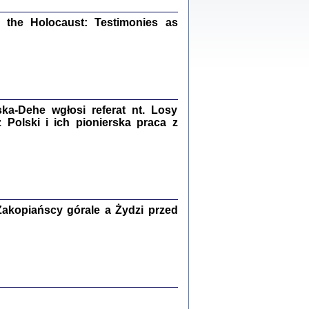
ów.
iały
the Holocaust: Testimonies as
1
21
a-Dehe wgłosi referat nt. Losy
NIESIE NAM KOLEJNA GODZINA ...
Polski i ich pionierska praca z
isany w ukryciu w latach 1943-1944
ara Engelking, tłum. z jidysz Monika
Polit
Warszawa 2020
akopiańscy górale a Żydzi przed
ów.
iały
0
20