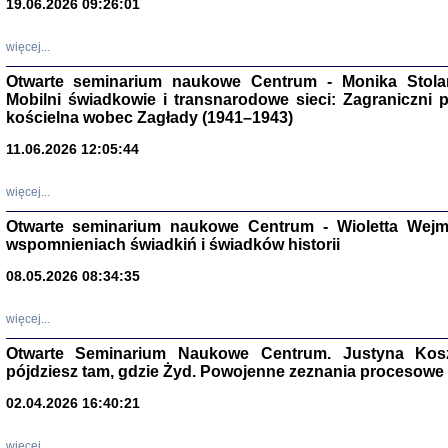
19.06.2026 09:26:01
więcej...
Otwarte seminarium naukowe Centrum - Monika Stolarcz
Mobilni świadkowie i transnarodowe sieci: Zagraniczni 
kościelna wobec Zagłady (1941–1943)
11.06.2026 12:05:44
Znowu mieliśmy
Dzienniki i pam
Binder Elza (El
więcej...
Wagner Rózia
oprac. Aleksa
Otwarte seminarium naukowe Centrum - Wioletta Wej
Warszawa 202
wspomnieniach świadkiń i świadków historii
08.05.2026 08:34:35
więcej...
oprac. Aleksan
Otwarte Seminarium Naukowe Centrum. Justyna Kosza
pójdziesz tam, gdzie Żyd. Powojenne zeznania procesowe 
02.04.2026 16:40:21
więcej...