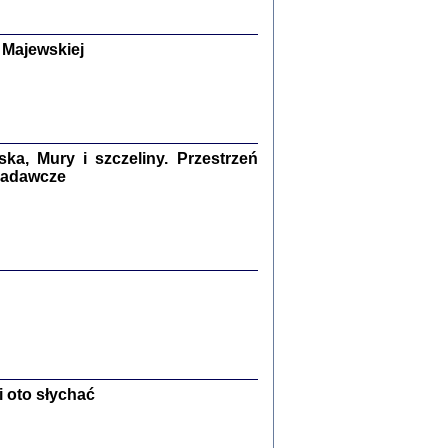
y Żydów w wybranych powiatach
okupowanej Polski
p Barbara Engelking, Jan Grabowski
 Majewskiej
Warszawa 2018
GA, ŻADNE KŁAMSTWO ...
a z warszawskiego getta
dler
,
oprac. i wstępem opatrzyła
Marta Janczewska
2018
a, Mury i szczeliny. Przestrzeń
 badawcze
Zagłada Żydów.
Studia i Materiały
nr 13, R. 2017
Warszawa 2017
 oto słychać
Ż PRZESZLI ...
sany w bunkrze (Żółkiew 1942-1944)
er
,
oprac. i wstępem opatrzyła Anna Wylegała