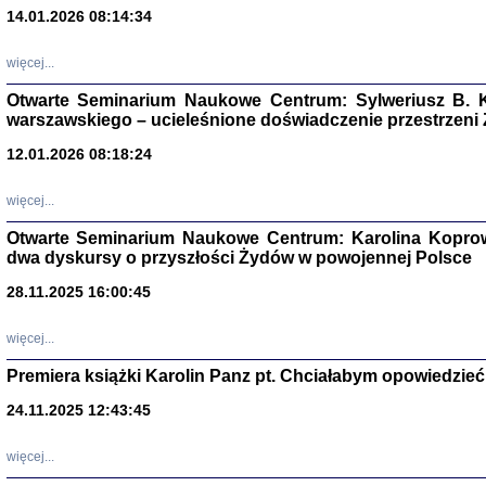
14.01.2026 08:14:34
Aryjs
więcej...
Sewek O
Otwarte Seminarium Naukowe Centrum: Sylweriusz B. K
warszawskiego – ucieleśnione doświadczenie przestrzeni
12.01.2026 08:18:24
więcej...
PISZĄC
Otwarte Seminarium Naukowe Centrum: Karolina Koprow
'z Dzie
dwa dyskursy o przyszłości Żydów w powojennej Polsce
Józef Zelkowicz, tłum.
28.11.2025 16:00:45
więcej...
Premiera książki Karolin Panz pt. Chciałabym opowiedzieć 
CZYTAJĄC GAZ
Dziennik pisa
24.11.2025 12:43:45
Jakub Hochbe
Warszawa 201
więcej...