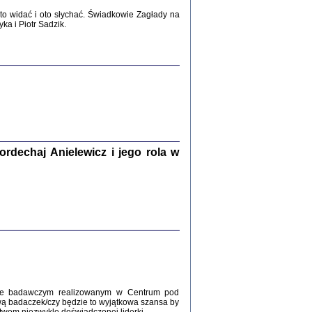
2017
o widać i oto słychać. Świadkowie Zagłady na
a i Piotr Sadzik.
WŚRÓD ZATRUTYCH NOŻY ...
i z getta i okupowanej Warszawy
c. i wstępem opatrzyła Agnieszka
Haska
Warszawa 2017
dechaj Anielewicz i jego rola w
, Z POMOCĄ BOŻĄ, JUŻ NIEBAWEM ...
 i Mirki Piżyców o życiu w getcie i okupowanej
ępem opatrzyła Barbara Engelking i Havi Dreifuss
2017
kcie badawczym realizowanym w Centrum pod
wą badaczek/czy będzie to wyjątkowa szansa by