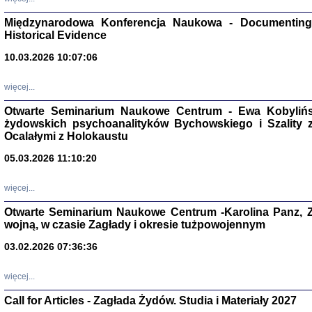
Zagłada Żyd
Studia i Mater
Międzynarodowa Konferencja Naukowa - Documenting 
nr 17, R. 202
Warszawa 20
Historical Evidence
10.03.2026 10:07:06
więcej...
Otwarte Seminarium Naukowe Centrum - Ewa Kobylińsk
NIE WIEMY CO PRZY
żydowskich psychoanalityków Bychowskiego i Szality z 
Dziennik p
Moszek Baum, oprac. Barb
Ocalałymi z Holokaustu
05.03.2026 11:10:20
więcej...
Otwarte Seminarium Naukowe Centrum -Karolina Panz, Z
wojną, w czasie Zagłady i okresie tużpowojennym
Zagłada Żyd
Studia i Mater
nr 16, R. 202
03.02.2026 07:36:36
Warszawa 20
więcej...
Call for Articles - Zagłada Żydów. Studia i Materiały 2027