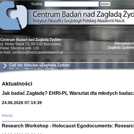
Szukaj:
Chciałabym 
Centrum Badań nad Zagładą Żydów
Zagłada Żydow
ul. Nowy Świat 72, 00-330 Warszawa;
Palac Staszica pok. 120
e-mail: centrum@holocaustresearch.pl
Call for Articles »Zagłada Żydów.
Studia i Materiały« 2023
Żydzi w walc
Germany 193
Aktualności
Natalia Aleksiun, 
Jak badać Zagładę? EHRI-PL Warsztat dla młodych badac
Deborah Dash Moor
Turski, Laurence 
(Arkadij Zelcer)
24.06.2026 07:14:39
red. Krzysztof Pe
Warszawa 20
więcej...
Research Workshop - Holocaust Egodocuments: Researc