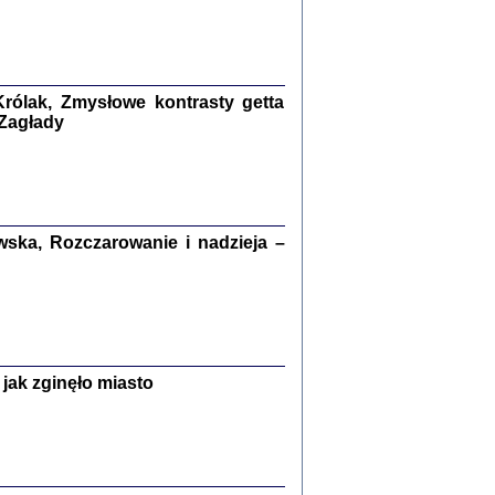
kiego Żyda wspomnienia, łzy i myśli
Zapiski z okupacyjnej Warszawy
konowski, oprac. Marta Janczewska
rólak, Zmysłowe kontrasty getta
Warszawa 2020
 Zagłady
Y TE SŁOWA JEST PRACOWNIKIEM
ska, Rozczarowanie i nadzieja –
GETTOWEJ INSTYTUCJI ...
nnika' i inne pisma z łódzkiego getta
 z jidysz, oprac. i wstęp. Monika Polit
Warszawa 2019
jak zginęło miasto
ETĘ NIEMIECKĄ ...
ny w ukryciu w Warszawie w latach 1943-1944
rg
,
oprac. i wstępem opatrzyła
Barbara Engelking
9