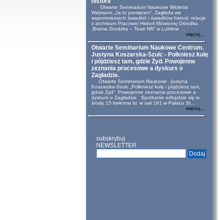
historii
Otwarte Seminarium Naukowe Wioletta
Wejmann „Ja to pamiętam”. Zagłada we
wspomnieniach świadkiń i świadków historii: relacje
z archiwum Pracowni Historii Mówionej Ośrodka
„Brama Grodzka – Teatr NN” w Lublinie ...
więcej...
Otwarte Seminarium Naukowe Centrum.
Justyna Koszarska-Szulc - Połkniesz kulę
i pójdziesz tam, gdzie Żyd. Powojenne
zeznania procesowe a dyskurs o
Zagładzie.
Otwarte Seminarium Naukowe Justyna
Koszarska-Szulc „Połkniesz kulę i pójdziesz tam,
gdzie Żyd”. Powojenne zeznania procesowe a
dyskurs o Zagładzie Spotkanie odbędzie się w
środę 15 kwietnia br. w sali 161 w Pałacu St...
więcej...
subskrybuj
NEWSLETTER