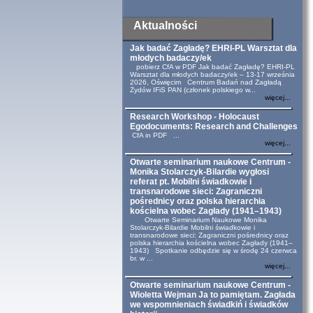
Aktualności
Jak badać Zagładę? EHRI-PL Warsztat dla
młodych badaczy/ek
pobierz CfA w PDF Jak badać Zagładę? EHRI-PL
Warsztat dla młodych badaczy/ek – 13-17 września
2026, Oświęcim Centrum Badań nad Zagładą
Żydów IFiS PAN (członek polskiego w...
więcej...
Research Workshop - Holocaust
Egodocuments: Research and Challenges
CfA in PDF ...
więcej...
Otwarte seminarium naukowe Centrum -
Monika Stolarczyk-Bilardie wygłosi
referat pt. Mobilni świadkowie i
transnarodowe sieci: Zagraniczni
pośrednicy oraz polska hierarchia
kościelna wobec Zagłady (1941–1943)
Otwarte Seminarium Naukowe Monika
Stolarczyk-Bilardie Mobilni świadkowie i
transnarodowe sieci: Zagraniczni pośrednicy oraz
polska hierarchia kościelna wobec Zagłady (1941–
1943) Spotkanie odbędzie się w środę 24 czerwca
br. w ...
więcej...
Otwarte seminarium naukowe Centrum -
Wioletta Wejman Ja to pamiętam. Zagłada
we wspomnieniach świadkiń i świadków