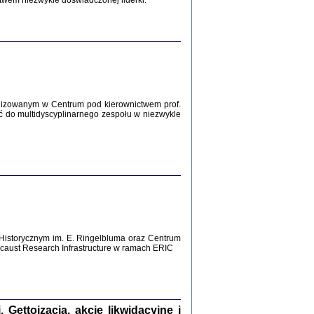
twem niezwykle doświadczonej liderki.
Zagłada Żydów.
Studia i Materiały
nr 12, R. 2016
Warszawa 2016
lizowanym w Centrum pod kierownictwem prof.
ć do multidyscyplinarnego zespołu w niezwykle
AŻ MAMY WSPANIAŁE ...
dzienniki Żydów z okolic Mińska
iego
tępem opatrzyła Barbara Engelking
2016
Historycznym im. E. Ringelbluma oraz Centrum
aust Research Infrastructure w ramach ERIC
T POSIADAĆ DOM POD ZIEMIĄ ...
ch z Zagłady w okolicach Dąbrowy
Tarnowskiej
oprac. i wstęp Jan Grabowski
Warszawa 2016
ettoizacja, akcje likwidacyjne i