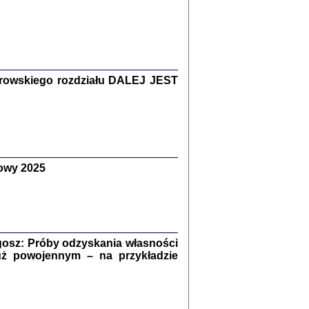
Zagłada Żydów.
Studia i Materiały
nr 15, R. 2019
Warszawa 2019
rowskiego rozdziału DALEJ JEST
owy 2025
ów.
iały
8
18
osz: Próby odzyskania własności
uż powojennym – na przykładzie