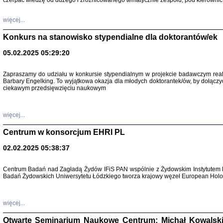
czerpać wiedzę od dużego i zróżnicowanego tematycznie zespołu, pod kierownic
więcej...
Konkurs na stanowisko stypendialne dla doktorantów/ek
05.02.2025 05:29:20
Zapraszamy do udziału w konkursie stypendialnym w projekcie badawczym rea
Barbary Engelking. To wyjątkowa okazja dla młodych doktorantek/ów, by dołączy
ciekawym przedsięwzięciu naukowym
SNY CHOCI
Okupacyjne 
Mazowieck
oprac. i ws
więcej...
Warszawa 
Centrum w konsorcjum EHRI PL
02.02.2025 05:38:37
Centrum Badań nad Zagładą Żydów IFiS PAN wspólnie z Żydowskim Instytutem 
Badań Żydowskich Uniwersytetu Łódzkiego tworza krajowy węzeł European Holoc
SZCZĘŚCIE JES
Losy kobiet ocalały
więcej...
Otwarte Seminarium Naukowe Centrum: Michał Kowalski, G