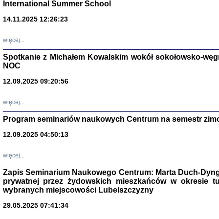
International Summer School
14.11.2025 12:26:23
więcej...
Spotkanie z Michałem Kowalskim wokół sokołowsko-węg
NOC
12.09.2025 09:20:56
więcej...
Program seminariów naukowych Centrum na semestr zim
Zagłada Żyd
Studia i Mater
12.09.2025 04:50:13
nr 14, R. 201
Warszawa 20
więcej...
Zapis Seminarium Naukowego Centrum: Marta Duch-Dyng
prywatnej przez żydowskich mieszkańców w okresie t
wybranych miejscowości Lubelszczyzny
29.05.2025 07:41:34