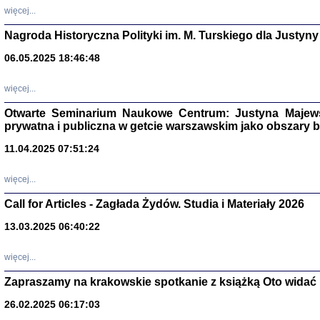
DALEJ JEST NOC. Los
więcej...
red. i wstę
Nagroda Historyczna Polityki im. M. Turskiego dla Justyny
06.05.2025 18:46:48
ŻADNA BLA
więcej...
Wspomnieni
Stanisław A
Warszawa 
Otwarte Seminarium Naukowe Centrum: Justyna Majewsk
prywatna i publiczna w getcie warszawskim jako obszary
11.04.2025 07:51:24
więcej...
Call for Articles - Zagłada Żydów. Studia i Materiały 2026
13.03.2025 06:40:22
więcej...
Zapraszamy na krakowskie spotkanie z książką Oto widać i
TYLEŚMY JU
Dziennik pi
26.02.2025 06:17:03
Clara Kram