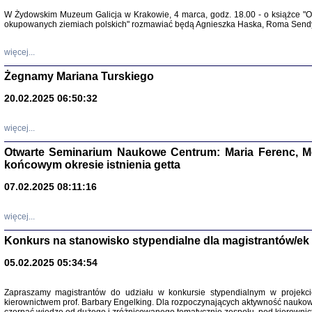
Warszawa 
W Żydowskim Muzeum Galicja w Krakowie, 4 marca, godz. 18.00 - o książce "Ot
okupowanych ziemiach polskich" rozmawiać będą Agnieszka Haska, Roma Sendyk
więcej...
Żegnamy Mariana Turskiego
20.02.2025 06:50:32
Zapisk
Tadeusz Obremski, opra
więcej...
Otwarte Seminarium Naukowe Centrum: Maria Ferenc, Mor
końcowym okresie istnienia getta
07.02.2025 08:11:16
więcej...
PO WOJNIE
Pisma Kopla
Konkurs na stanowisko stypendialne dla magistrantów/ek
Warszawie
oprac. i wst
05.02.2025 05:34:54
Warszawa 
Zapraszamy magistrantów do udziału w konkursie stypendialnym w proje
kierownictwem prof. Barbary Engelking. Dla rozpoczynających aktywność nauko