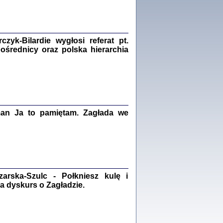
Zagłada Żydów.
Studia i Materiały
nr 18, R. 2022
Warszawa 2022
yk-Bilardie wygłosi referat pt.
pośrednicy oraz polska hierarchia
 iluzję, że żyjemy …
iętniki z Galicji Wschodniej
iszewa), Urman Jerzy Feliks, Strassler Szymon,
ndra Bańkowska
man Ja to pamiętam. Zagłada we
2
PAMIĘTNIK
Kalman Rotgeber
dra Bańkowska, wstęp Jacek Leociak
Warszawa 2021
rska-Szulc - Połkniesz kulę i
a dyskurs o Zagładzie.