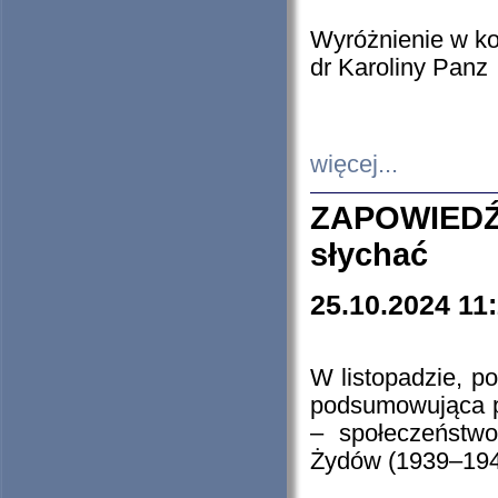
Wyróżnienie w k
dr Karoliny Panz
więcej...
ZAPOWIEDŹ
słychać
25.10.2024 11
W listopadzie, p
podsumowująca p
– społeczeństw
Żydów (1939–194