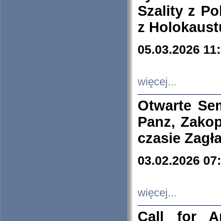
Szality z Po
z Holokaust
05.03.2026 11
więcej...
Otwarte Se
Panz, Zakop
czasie Zagł
03.02.2026 07
więcej...
Call for A