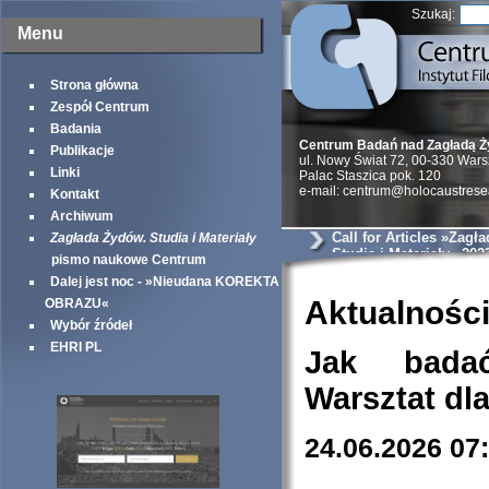
Szukaj:
Menu
Strona główna
Zespół Centrum
Badania
Centrum Badań nad Zagładą 
Publikacje
ul. Nowy Świat 72, 00-330 War
Linki
Palac Staszica pok. 120
e-mail: centrum@holocaustrese
Kontakt
Archiwum
Call for Articles »Zagł
Zagłada Żydów. Studia i Materiały
Studia i Materiały« 202
pismo naukowe Centrum
Dalej jest noc - »Nieudana KOREKTA
Aktualnośc
OBRAZU«
Wybór źródeł
EHRI PL
Jak bada
Warsztat dl
24.06.2026 07