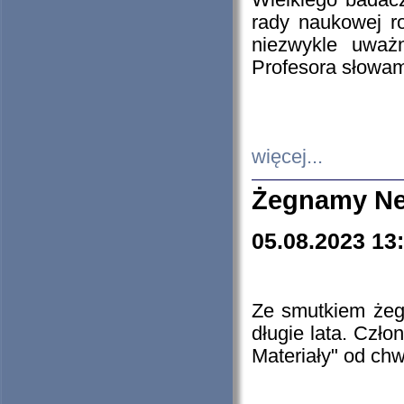
Wielkiego badacz
rady naukowej ro
niezwykle uważn
Profesora słowam
więcej...
Żegnamy Ne
05.08.2023 13
Ze smutkiem żeg
długie lata. Czł
Materiały" od chw