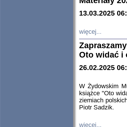
Materiały 20
13.03.2025 06
więcej...
Zapraszamy
Oto widać i
26.02.2025 06
W Żydowskim Muz
książce "Oto wid
ziemiach polski
Piotr Sadzik.
więcej...