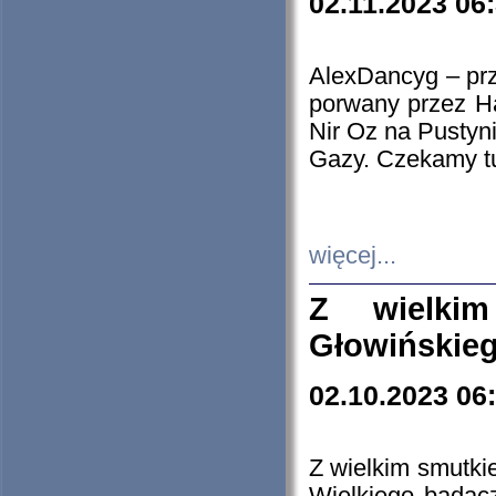
02.11.2023 06
AlexDancyg – przy
porwany przez H
Nir Oz na Pustyn
Gazy. Czekamy tu
więcej...
Z wielki
Głowińskie
02.10.2023 06
Z wielkim smutki