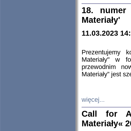
18. numer 
Materiały'
11.03.2023 14
Prezentujemy k
Materiały" w 
przewodnim now
Materiały” jest s
więcej...
Call for A
Materiały« 