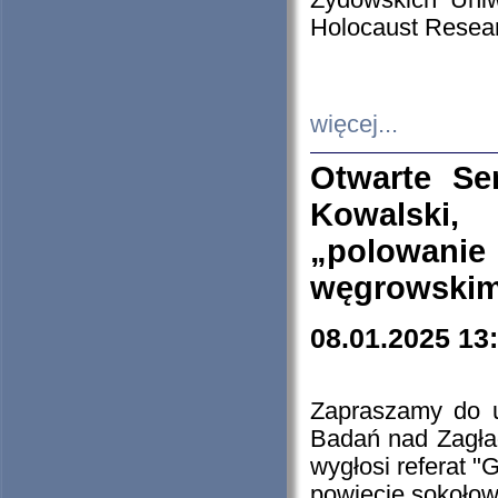
Żydowskich Uniw
Holocaust Resear
więcej...
Otwarte Se
Kowalski, 
„polowanie
węgrowskim.
08.01.2025 13
Zapraszamy do 
Badań nad Zagła
wygłosi referat "
powiecie sokołow