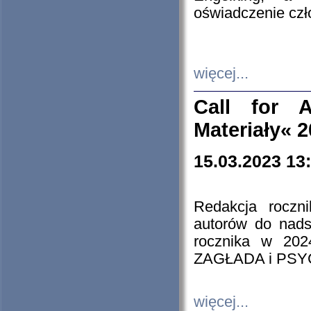
oświadczenie cz
więcej...
Call for A
Materiały« 
15.03.2023 13
Redakcja roczn
autorów do nads
rocznika w 202
ZAGŁADA i PS
więcej...