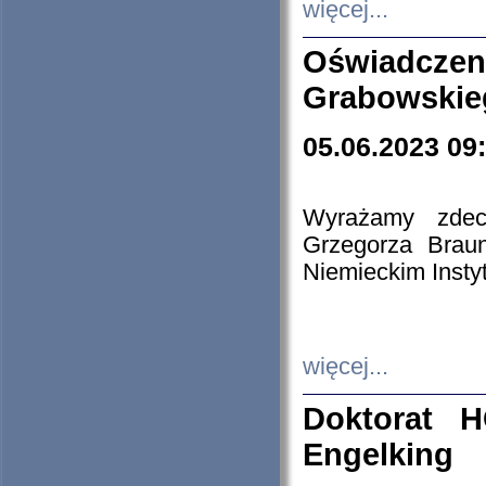
więcej...
Oświadczen
Grabowskie
05.06.2023 09
Wyrażamy zdecy
Grzegorza Brau
Niemieckim Insty
więcej...
Doktorat H
Engelking