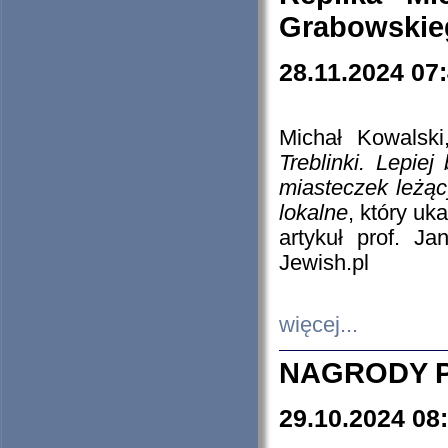
Grabowskieg
28.11.2024 07
Michał Kowalski
Treblinki. Lepie
miasteczek leżąc
lokalne
, który uk
artykuł prof. J
Jewish.pl
więcej...
NAGRODY P
29.10.2024 08