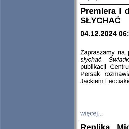
Premiera i
SŁYCHAĆ
04.12.2024 06
Zapraszamy na p
słychać. Świad
publikacji Cen
Persak rozmawi
Jackiem Leociaki
więcej...
Replika Mi