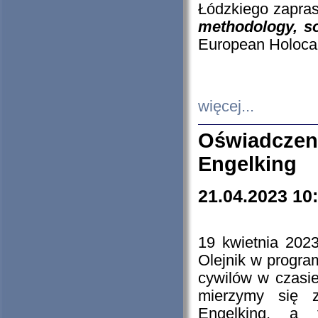
Łódzkiego zapras
methodology, so
European Holocau
więcej...
Oświadczen
Engelking
21.04.2023 10
19 kwietnia 2023
Olejnik w progra
cywilów w czasie
mierzymy się z
Engelking, a 