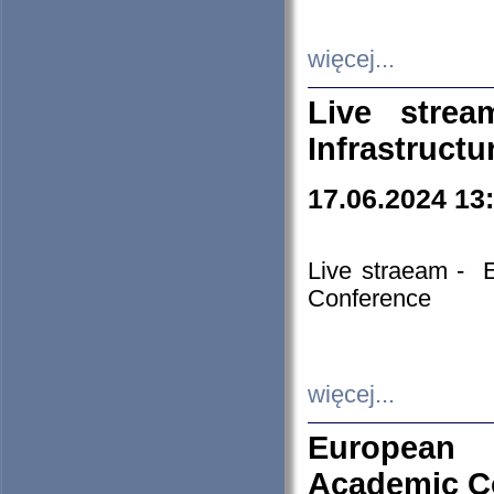
więcej...
Live stre
Infrastruct
17.06.2024 13
Live straeam - 
Conference
więcej...
European H
Academic C