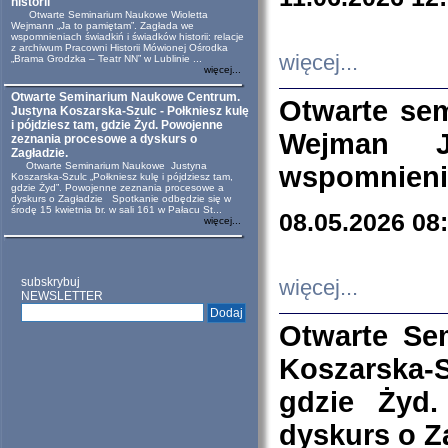
historii
Otwarte Seminarium Naukowe Wioletta
Wejmann „Ja to pamiętam”. Zagłada we
wspomnieniach świadkiń i świadków historii: relacje
z archiwum Pracowni Historii Mówionej Ośrodka
więcej...
„Brama Grodzka – Teatr NN” w Lublinie ...
więcej...
Otwarte Seminarium Naukowe Centrum.
Otwarte se
Justyna Koszarska-Szulc - Połkniesz kulę
i pójdziesz tam, gdzie Żyd. Powojenne
Wejman 
zeznania procesowe a dyskurs o
Zagładzie.
Otwarte Seminarium Naukowe Justyna
wspomnienia
Koszarska-Szulc „Połkniesz kulę i pójdziesz tam,
gdzie Żyd”. Powojenne zeznania procesowe a
dyskurs o Zagładzie Spotkanie odbędzie się w
środę 15 kwietnia br. w sali 161 w Pałacu St...
08.05.2026 08
więcej...
subskrybuj
więcej...
NEWSLETTER
Otwarte Se
Koszarska-S
gdzie Żyd
dyskurs o Z