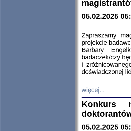
magistrantó
05.02.2025 05
Zapraszamy mag
projekcie badaw
Barbary Engel
badaczek/czy będ
i zróżnicowaneg
doświadczonej lid
więcej...
Konkurs n
doktorantó
05.02.2025 05