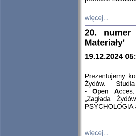
więcej...
20. numer 
Materiały'
19.12.2024 05
Prezentujemy kol
Żydów. Stud
-
O
pen
A
cces
„Zagłada Żydów
PSYCHOLOGIA 
więcej...