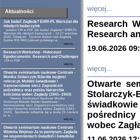
więcej...
Aktualności
Research W
Jak badać Zagładę? EHRI-PL Warsztat dla
młodych badaczy/ek
pobierz CfA w PDF Jak badać Zagładę? EHRI-PL
Research an
Warsztat dla młodych badaczy/ek – 13-17 września
2026, Oświęcim Centrum Badań nad Zagładą
Żydów IFiS PAN (członek polskiego w...
więcej...
19.06.2026 09
Research Workshop - Holocaust
Egodocuments: Research and Challenges
CfA in PDF ...
więcej...
więcej...
Otwarte seminarium naukowe Centrum -
Monika Stolarczyk-Bilardie wygłosi
Otwarte se
referat pt. Mobilni świadkowie i
transnarodowe sieci: Zagraniczni
pośrednicy oraz polska hierarchia
Stolarczyk-
kościelna wobec Zagłady (1941–1943)
Otwarte Seminarium Naukowe Monika
świadkowie
Stolarczyk-Bilardie Mobilni świadkowie i
transnarodowe sieci: Zagraniczni pośrednicy oraz
polska hierarchia kościelna wobec Zagłady (1941–
pośrednicy
1943) Spotkanie odbędzie się w środę 24 czerwca
br. w ...
więcej...
wobec Zagła
Otwarte seminarium naukowe Centrum -
Wioletta Wejman Ja to pamiętam. Zagłada
we wspomnieniach świadkiń i świadków
11.06.2026 12