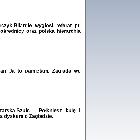
Zagłada Żydów.
Studia i Materiały
nr 18, R. 2022
Warszawa 2022
yk-Bilardie wygłosi referat pt.
pośrednicy oraz polska hierarchia
 iluzję, że żyjemy …
iętniki z Galicji Wschodniej
iszewa), Urman Jerzy Feliks, Strassler Szymon,
ndra Bańkowska
man Ja to pamiętam. Zagłada we
2
PAMIĘTNIK
Kalman Rotgeber
dra Bańkowska, wstęp Jacek Leociak
Warszawa 2021
rska-Szulc - Połkniesz kulę i
a dyskurs o Zagładzie.