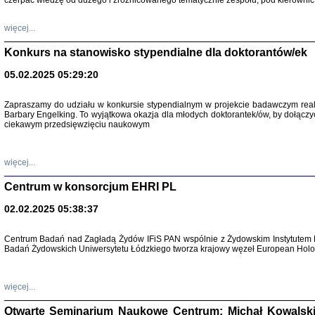
czerpać wiedzę od dużego i zróżnicowanego tematycznie zespołu, pod kierownic
więcej...
Konkurs na stanowisko stypendialne dla doktorantów/ek
05.02.2025 05:29:20
Zapraszamy do udziału w konkursie stypendialnym w projekcie badawczym rea
Barbary Engelking. To wyjątkowa okazja dla młodych doktorantek/ów, by dołączy
ciekawym przedsięwzięciu naukowym
SNY CHOCI
Okupacyjne 
Mazowieck
oprac. i ws
więcej...
Warszawa 
Centrum w konsorcjum EHRI PL
02.02.2025 05:38:37
Centrum Badań nad Zagładą Żydów IFiS PAN wspólnie z Żydowskim Instytutem 
Badań Żydowskich Uniwersytetu Łódzkiego tworza krajowy węzeł European Holoc
SZCZĘŚCIE JES
Losy kobiet ocalały
więcej...
Otwarte Seminarium Naukowe Centrum: Michał Kowalski, G