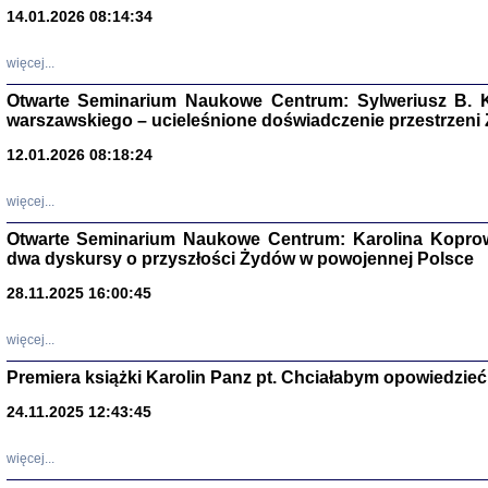
14.01.2026 08:14:34
Aryjs
więcej...
Sewek O
Otwarte Seminarium Naukowe Centrum: Sylweriusz B. K
warszawskiego – ucieleśnione doświadczenie przestrzeni
12.01.2026 08:18:24
więcej...
PISZĄC
Otwarte Seminarium Naukowe Centrum: Karolina Koprow
'z Dzie
dwa dyskursy o przyszłości Żydów w powojennej Polsce
Józef Zelkowicz, tłum.
28.11.2025 16:00:45
więcej...
Premiera książki Karolin Panz pt. Chciałabym opowiedzieć 
CZYTAJĄC GAZ
Dziennik pisa
24.11.2025 12:43:45
Jakub Hochbe
Warszawa 201
więcej...