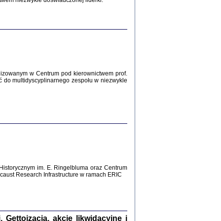
twem niezwykle doświadczonej liderki.
Zagłada Żydów.
Studia i Materiały
nr 12, R. 2016
Warszawa 2016
lizowanym w Centrum pod kierownictwem prof.
ć do multidyscyplinarnego zespołu w niezwykle
AŻ MAMY WSPANIAŁE ...
dzienniki Żydów z okolic Mińska
iego
tępem opatrzyła Barbara Engelking
2016
Historycznym im. E. Ringelbluma oraz Centrum
aust Research Infrastructure w ramach ERIC
T POSIADAĆ DOM POD ZIEMIĄ ...
ch z Zagłady w okolicach Dąbrowy
Tarnowskiej
oprac. i wstęp Jan Grabowski
Warszawa 2016
ettoizacja, akcje likwidacyjne i