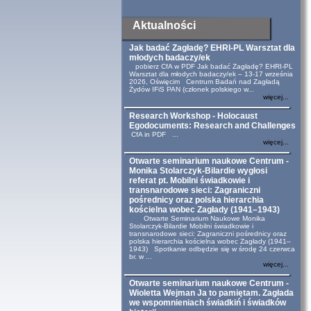
Aktualności
Jak badać Zagładę? EHRI-PL Warsztat dla
młodych badaczy/ek
pobierz CfA w PDF Jak badać Zagładę? EHRI-PL
Warsztat dla młodych badaczy/ek – 13-17 września
2026, Oświęcim Centrum Badań nad Zagładą
Żydów IFiS PAN (członek polskiego w...
więcej...
Research Workshop - Holocaust
Egodocuments: Research and Challenges
CfA in PDF ...
więcej...
Otwarte seminarium naukowe Centrum -
Monika Stolarczyk-Bilardie wygłosi
referat pt. Mobilni świadkowie i
transnarodowe sieci: Zagraniczni
pośrednicy oraz polska hierarchia
kościelna wobec Zagłady (1941–1943)
Otwarte Seminarium Naukowe Monika
Stolarczyk-Bilardie Mobilni świadkowie i
transnarodowe sieci: Zagraniczni pośrednicy oraz
polska hierarchia kościelna wobec Zagłady (1941–
1943) Spotkanie odbędzie się w środę 24 czerwca
br. w ...
więcej...
Otwarte seminarium naukowe Centrum -
Wioletta Wejman Ja to pamiętam. Zagłada
we wspomnieniach świadkiń i świadków