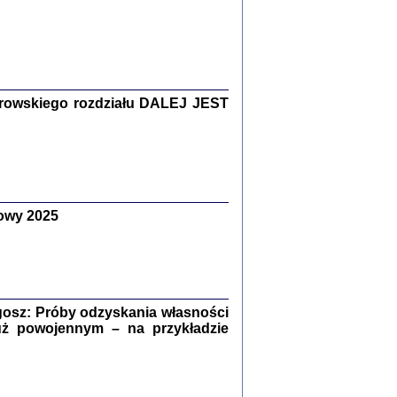
Zagłada Żydów.
Studia i Materiały
nr 15, R. 2019
Warszawa 2019
rowskiego rozdziału DALEJ JEST
owy 2025
ów.
iały
8
18
osz: Próby odzyskania własności
uż powojennym – na przykładzie