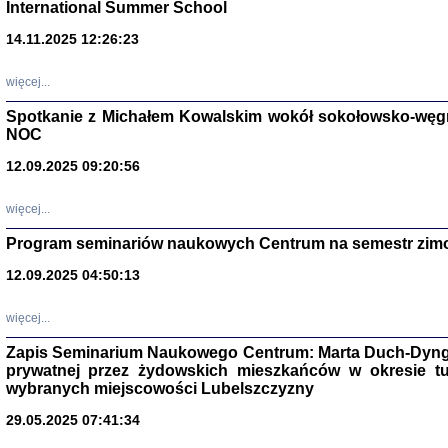
International Summer School
14.11.2025 12:26:23
więcej...
Spotkanie z Michałem Kowalskim wokół sokołowsko-węg
NOC
12.09.2025 09:20:56
więcej...
Program seminariów naukowych Centrum na semestr zim
Zagłada Żyd
Studia i Mater
12.09.2025 04:50:13
nr 14, R. 201
Warszawa 20
więcej...
Zapis Seminarium Naukowego Centrum: Marta Duch-Dyng
prywatnej przez żydowskich mieszkańców w okresie t
wybranych miejscowości Lubelszczyzny
29.05.2025 07:41:34