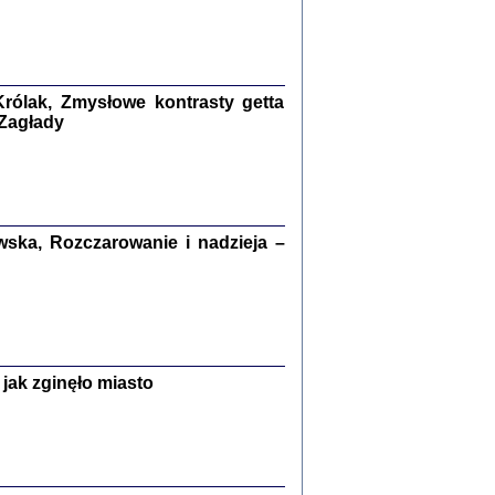
kiego Żyda wspomnienia, łzy i myśli
Zapiski z okupacyjnej Warszawy
konowski, oprac. Marta Janczewska
rólak, Zmysłowe kontrasty getta
Warszawa 2020
 Zagłady
Y TE SŁOWA JEST PRACOWNIKIEM
ska, Rozczarowanie i nadzieja –
GETTOWEJ INSTYTUCJI ...
nnika' i inne pisma z łódzkiego getta
 z jidysz, oprac. i wstęp. Monika Polit
Warszawa 2019
jak zginęło miasto
ETĘ NIEMIECKĄ ...
ny w ukryciu w Warszawie w latach 1943-1944
rg
,
oprac. i wstępem opatrzyła
Barbara Engelking
9