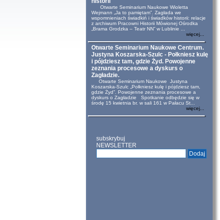
historii
Otwarte Seminarium Naukowe Wioletta
Wejmann „Ja to pamiętam”. Zagłada we
wspomnieniach świadkiń i świadków historii: relacje
z archiwum Pracowni Historii Mówionej Ośrodka
„Brama Grodzka – Teatr NN” w Lublinie ...
więcej...
Otwarte Seminarium Naukowe Centrum.
Justyna Koszarska-Szulc - Połkniesz kulę
i pójdziesz tam, gdzie Żyd. Powojenne
zeznania procesowe a dyskurs o
Zagładzie.
Otwarte Seminarium Naukowe Justyna
Koszarska-Szulc „Połkniesz kulę i pójdziesz tam,
gdzie Żyd”. Powojenne zeznania procesowe a
dyskurs o Zagładzie Spotkanie odbędzie się w
środę 15 kwietnia br. w sali 161 w Pałacu St...
więcej...
subskrybuj
NEWSLETTER