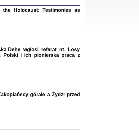
ów.
iały
the Holocaust: Testimonies as
1
21
a-Dehe wgłosi referat nt. Losy
NIESIE NAM KOLEJNA GODZINA ...
Polski i ich pionierska praca z
isany w ukryciu w latach 1943-1944
ara Engelking, tłum. z jidysz Monika
Polit
Warszawa 2020
akopiańscy górale a Żydzi przed
ów.
iały
0
20