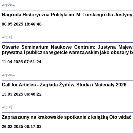
DALEJ JEST NOC. Los
więcej...
red. i wstę
Nagroda Historyczna Polityki im. M. Turskiego dla Justyny
06.05.2025 18:46:48
ŻADNA BLA
więcej...
Wspomnieni
Stanisław A
Warszawa 
Otwarte Seminarium Naukowe Centrum: Justyna Majewsk
prywatna i publiczna w getcie warszawskim jako obszary
11.04.2025 07:51:24
więcej...
Call for Articles - Zagłada Żydów. Studia i Materiały 2026
13.03.2025 06:40:22
więcej...
Zapraszamy na krakowskie spotkanie z książką Oto widać i
TYLEŚMY JU
Dziennik pi
26.02.2025 06:17:03
Clara Kram