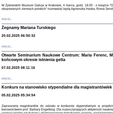
Warszawa 
W Żydowskim Muzeum Galicja w Krakowie, 4 marca, godz. 18.00 - o książce "Ot
okupowanych ziemiach polskich" rozmawiać będą Agnieszka Haska, Roma Sendyk
więcej...
Żegnamy Mariana Turskiego
20.02.2025 06:50:32
Zapisk
Tadeusz Obremski, opra
więcej...
Otwarte Seminarium Naukowe Centrum: Maria Ferenc, Mor
końcowym okresie istnienia getta
07.02.2025 08:11:16
więcej...
PO WOJNIE
Pisma Kopla
Konkurs na stanowisko stypendialne dla magistrantów/ek
Warszawie
oprac. i wst
05.02.2025 05:34:54
Warszawa 
Zapraszamy magistrantów do udziału w konkursie stypendialnym w proje
kierownictwem prof. Barbary Engelking. Dla rozpoczynających aktywność nauko