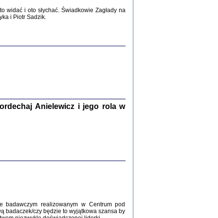
2017
o widać i oto słychać. Świadkowie Zagłady na
a i Piotr Sadzik.
WŚRÓD ZATRUTYCH NOŻY ...
i z getta i okupowanej Warszawy
c. i wstępem opatrzyła Agnieszka
Haska
Warszawa 2017
dechaj Anielewicz i jego rola w
, Z POMOCĄ BOŻĄ, JUŻ NIEBAWEM ...
 i Mirki Piżyców o życiu w getcie i okupowanej
ępem opatrzyła Barbara Engelking i Havi Dreifuss
2017
kcie badawczym realizowanym w Centrum pod
wą badaczek/czy będzie to wyjątkowa szansa by