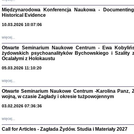
Zagłada Żyd
Studia i Mater
Międzynarodowa Konferencja Naukowa - Documenting 
nr 17, R. 202
Warszawa 20
Historical Evidence
10.03.2026 10:07:06
więcej...
Otwarte Seminarium Naukowe Centrum - Ewa Kobylińsk
NIE WIEMY CO PRZY
żydowskich psychoanalityków Bychowskiego i Szality z 
Dziennik p
Moszek Baum, oprac. Barb
Ocalałymi z Holokaustu
05.03.2026 11:10:20
więcej...
Otwarte Seminarium Naukowe Centrum -Karolina Panz, Z
wojną, w czasie Zagłady i okresie tużpowojennym
Zagłada Żyd
Studia i Mater
nr 16, R. 202
03.02.2026 07:36:36
Warszawa 20
więcej...
Call for Articles - Zagłada Żydów. Studia i Materiały 2027