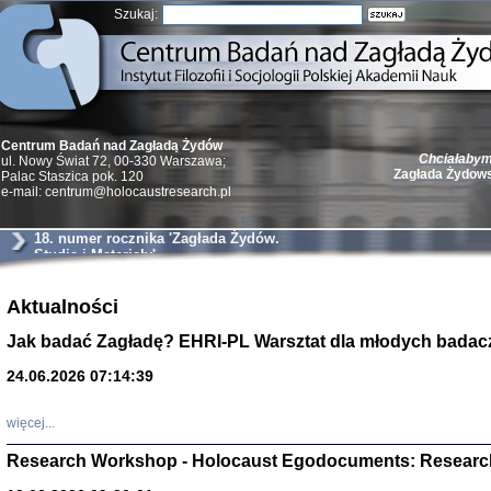
Szukaj:
Chciałabym 
Centrum Badań nad Zagładą Żydów
Zagłada Żydow
ul. Nowy Świat 72, 00-330 Warszawa;
Palac Staszica pok. 120
e-mail: centrum@holocaustresearch.pl
18. numer rocznika 'Zagłada Żydów.
Studia i Materiały'
Żydzi w walc
Germany 193
Aktualności
Natalia Aleksiun, 
Jak badać Zagładę? EHRI-PL Warsztat dla młodych badac
Deborah Dash Moor
Turski, Laurence 
(Arkadij Zelcer)
24.06.2026 07:14:39
red. Krzysztof Pe
Warszawa 20
więcej...
Research Workshop - Holocaust Egodocuments: Researc