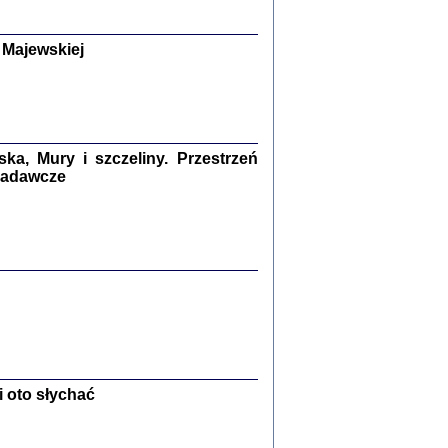
y Żydów w wybranych powiatach
okupowanej Polski
p Barbara Engelking, Jan Grabowski
 Majewskiej
Warszawa 2018
GA, ŻADNE KŁAMSTWO ...
a z warszawskiego getta
dler
,
oprac. i wstępem opatrzyła
Marta Janczewska
2018
a, Mury i szczeliny. Przestrzeń
 badawcze
Zagłada Żydów.
Studia i Materiały
nr 13, R. 2017
Warszawa 2017
 oto słychać
Ż PRZESZLI ...
sany w bunkrze (Żółkiew 1942-1944)
er
,
oprac. i wstępem opatrzyła Anna Wylegała