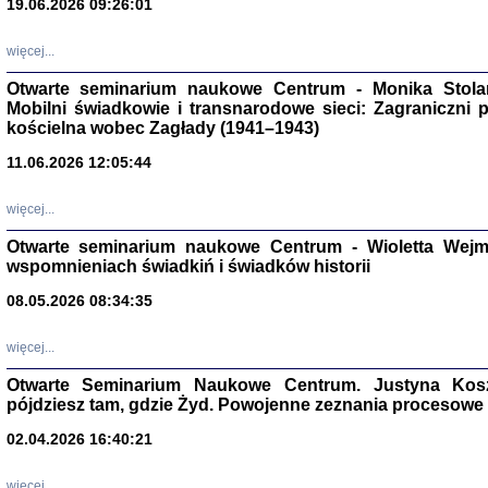
19.06.2026 09:26:01
więcej...
Otwarte seminarium naukowe Centrum - Monika Stolarcz
Mobilni świadkowie i transnarodowe sieci: Zagraniczni 
kościelna wobec Zagłady (1941–1943)
11.06.2026 12:05:44
Znowu mieliśmy
Dzienniki i pam
Binder Elza (El
więcej...
Wagner Rózia
oprac. Aleksa
Otwarte seminarium naukowe Centrum - Wioletta Wej
Warszawa 202
wspomnieniach świadkiń i świadków historii
08.05.2026 08:34:35
więcej...
oprac. Aleksan
Otwarte Seminarium Naukowe Centrum. Justyna Kosza
pójdziesz tam, gdzie Żyd. Powojenne zeznania procesowe 
02.04.2026 16:40:21
więcej...