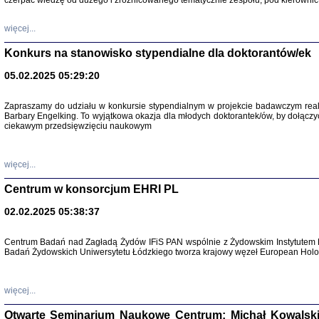
czerpać wiedzę od dużego i zróżnicowanego tematycznie zespołu, pod kierownic
więcej...
Konkurs na stanowisko stypendialne dla doktorantów/ek
05.02.2025 05:29:20
Zapraszamy do udziału w konkursie stypendialnym w projekcie badawczym rea
Barbary Engelking. To wyjątkowa okazja dla młodych doktorantek/ów, by dołączy
ciekawym przedsięwzięciu naukowym
SNY CHOCI
Okupacyjne 
Mazowieck
oprac. i ws
więcej...
Warszawa 
Centrum w konsorcjum EHRI PL
02.02.2025 05:38:37
Centrum Badań nad Zagładą Żydów IFiS PAN wspólnie z Żydowskim Instytutem 
Badań Żydowskich Uniwersytetu Łódzkiego tworza krajowy węzeł European Holoc
SZCZĘŚCIE JES
Losy kobiet ocalały
więcej...
Otwarte Seminarium Naukowe Centrum: Michał Kowalski, G