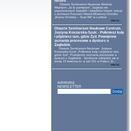
historii
Otwarte Seminarium Naukowe Wioletta
Wejmann „Ja to pamiętam”. Zagłada we
wspomnieniach świadkiń i świadków historii: relacje
z archiwum Pracowni Historii Mówionej Ośrodka
„Brama Grodzka – Teatr NN” w Lublinie ...
więcej...
Otwarte Seminarium Naukowe Centrum.
Justyna Koszarska-Szulc - Połkniesz kulę
i pójdziesz tam, gdzie Żyd. Powojenne
zeznania procesowe a dyskurs o
Zagładzie.
Otwarte Seminarium Naukowe Justyna
Koszarska-Szulc „Połkniesz kulę i pójdziesz tam,
gdzie Żyd”. Powojenne zeznania procesowe a
dyskurs o Zagładzie Spotkanie odbędzie się w
środę 15 kwietnia br. w sali 161 w Pałacu St...
więcej...
subskrybuj
NEWSLETTER