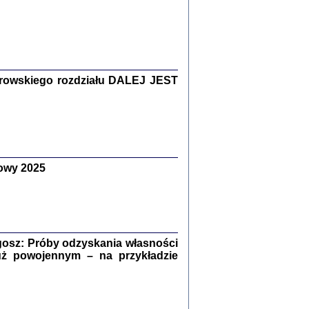
Zagłada Żydów.
Studia i Materiały
nr 15, R. 2019
Warszawa 2019
rowskiego rozdziału DALEJ JEST
owy 2025
ów.
iały
8
18
osz: Próby odzyskania własności
uż powojennym – na przykładzie