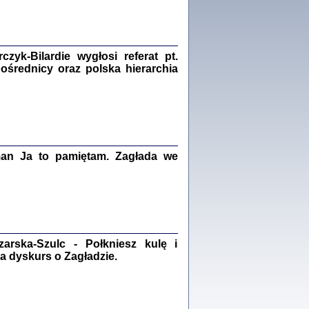
Zagłada Żydów.
Studia i Materiały
nr 18, R. 2022
Warszawa 2022
yk-Bilardie wygłosi referat pt.
pośrednicy oraz polska hierarchia
 iluzję, że żyjemy …
iętniki z Galicji Wschodniej
iszewa), Urman Jerzy Feliks, Strassler Szymon,
ndra Bańkowska
man Ja to pamiętam. Zagłada we
2
PAMIĘTNIK
Kalman Rotgeber
dra Bańkowska, wstęp Jacek Leociak
Warszawa 2021
rska-Szulc - Połkniesz kulę i
a dyskurs o Zagładzie.