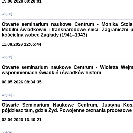
19.06.2026 09:26:01
więcej...
Otwarte seminarium naukowe Centrum - Monika Stolarcz
Mobilni świadkowie i transnarodowe sieci: Zagraniczni 
kościelna wobec Zagłady (1941–1943)
11.06.2026 12:05:44
Znowu mieliśmy
Dzienniki i pam
Binder Elza (El
więcej...
Wagner Rózia
oprac. Aleksa
Otwarte seminarium naukowe Centrum - Wioletta Wej
Warszawa 202
wspomnieniach świadkiń i świadków historii
08.05.2026 08:34:35
więcej...
oprac. Aleksan
Otwarte Seminarium Naukowe Centrum. Justyna Kosza
pójdziesz tam, gdzie Żyd. Powojenne zeznania procesowe 
02.04.2026 16:40:21
więcej...