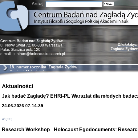
Szukaj:
Chciałabym 
Centrum Badań nad Zagładą Żydów
Zagłada Żydow
ul. Nowy Świat 72, 00-330 Warszawa;
Palac Staszica pok. 120
e-mail: centrum@holocaustresearch.pl
18. numer rocznika 'Zagłada Żydów.
Studia i Materiały'
Żydzi w walc
Aktualności
Germany 193
Natalia Aleksiun, 
Jak badać Zagładę? EHRI-PL Warsztat dla młodych badac
Deborah Dash Moor
Turski, Laurence 
(Arkadij Zelcer)
24.06.2026 07:14:39
red. Krzysztof Pe
Warszawa 20
więcej...
Research Workshop - Holocaust Egodocuments: Researc