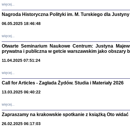
DALEJ JEST NOC. Los
więcej...
red. i wstę
Nagroda Historyczna Polityki im. M. Turskiego dla Justyny
06.05.2025 18:46:48
ŻADNA BLA
więcej...
Wspomnieni
Stanisław A
Otwarte Seminarium Naukowe Centrum: Justyna Majewsk
Warszawa 
prywatna i publiczna w getcie warszawskim jako obszary
11.04.2025 07:51:24
więcej...
Call for Articles - Zagłada Żydów. Studia i Materiały 2026
13.03.2025 06:40:22
więcej...
Zapraszamy na krakowskie spotkanie z książką Oto widać i
TYLEŚMY JU
Dziennik pi
26.02.2025 06:17:03
Clara Kram