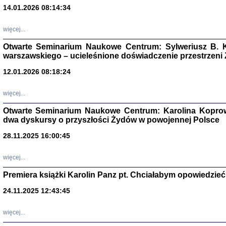
14.01.2026 08:14:34
Aryjs
więcej...
Sewek O
Otwarte Seminarium Naukowe Centrum: Sylweriusz B. K
warszawskiego – ucieleśnione doświadczenie przestrzeni
12.01.2026 08:18:24
więcej...
PISZĄC
Otwarte Seminarium Naukowe Centrum: Karolina Koprow
'z Dzie
dwa dyskursy o przyszłości Żydów w powojennej Polsce
Józef Zelkowicz, tłum.
28.11.2025 16:00:45
więcej...
Premiera książki Karolin Panz pt. Chciałabym opowiedzieć 
CZYTAJĄC GAZ
Dziennik pisa
24.11.2025 12:43:45
Jakub Hochbe
Warszawa 201
więcej...