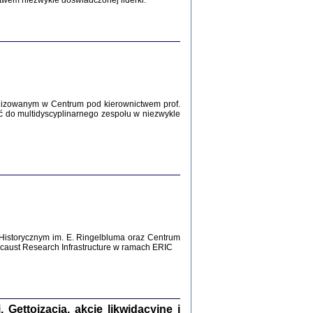
twem niezwykle doświadczonej liderki.
Zagłada Żydów.
Studia i Materiały
nr 12, R. 2016
Warszawa 2016
lizowanym w Centrum pod kierownictwem prof.
ć do multidyscyplinarnego zespołu w niezwykle
AŻ MAMY WSPANIAŁE ...
dzienniki Żydów z okolic Mińska
iego
tępem opatrzyła Barbara Engelking
2016
Historycznym im. E. Ringelbluma oraz Centrum
aust Research Infrastructure w ramach ERIC
T POSIADAĆ DOM POD ZIEMIĄ ...
ch z Zagłady w okolicach Dąbrowy
Tarnowskiej
oprac. i wstęp Jan Grabowski
Warszawa 2016
ettoizacja, akcje likwidacyjne i