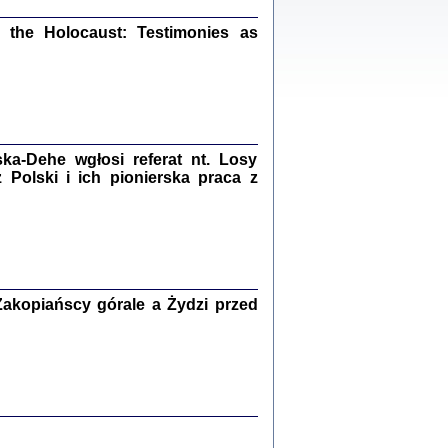
ów.
iały
the Holocaust: Testimonies as
1
21
a-Dehe wgłosi referat nt. Losy
NIESIE NAM KOLEJNA GODZINA ...
Polski i ich pionierska praca z
isany w ukryciu w latach 1943-1944
ara Engelking, tłum. z jidysz Monika
Polit
Warszawa 2020
akopiańscy górale a Żydzi przed
ów.
iały
0
20