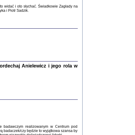
2017
o widać i oto słychać. Świadkowie Zagłady na
a i Piotr Sadzik.
WŚRÓD ZATRUTYCH NOŻY ...
i z getta i okupowanej Warszawy
c. i wstępem opatrzyła Agnieszka
Haska
Warszawa 2017
dechaj Anielewicz i jego rola w
, Z POMOCĄ BOŻĄ, JUŻ NIEBAWEM ...
 i Mirki Piżyców o życiu w getcie i okupowanej
ępem opatrzyła Barbara Engelking i Havi Dreifuss
2017
kcie badawczym realizowanym w Centrum pod
wą badaczek/czy będzie to wyjątkowa szansa by