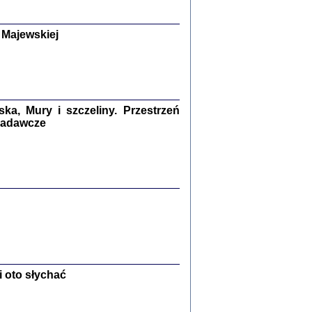
y Żydów w wybranych powiatach
okupowanej Polski
p Barbara Engelking, Jan Grabowski
 Majewskiej
Warszawa 2018
GA, ŻADNE KŁAMSTWO ...
a z warszawskiego getta
dler
,
oprac. i wstępem opatrzyła
Marta Janczewska
a, Mury i szczeliny. Przestrzeń
2018
 badawcze
Zagłada Żydów.
Studia i Materiały
nr 13, R. 2017
Warszawa 2017
 oto słychać
Ż PRZESZLI ...
sany w bunkrze (Żółkiew 1942-1944)
er
,
oprac. i wstępem opatrzyła Anna Wylegała