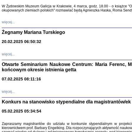
Warszawa 
W Żydowskim Muzeum Galicja w Krakowie, 4 marca, godz. 18.00 - o książce "Ot
okupowanych ziemiach polskich" rozmawiać będą Agnieszka Haska, Roma Sendyk
więcej...
Żegnamy Mariana Turskiego
20.02.2025 06:50:32
Zapisk
Tadeusz Obremski, opra
więcej...
Otwarte Seminarium Naukowe Centrum: Maria Ferenc, Mor
końcowym okresie istnienia getta
07.02.2025 08:11:16
więcej...
PO WOJNIE
Pisma Kopla
Konkurs na stanowisko stypendialne dla magistrantów/ek
Warszawie
oprac. i wst
05.02.2025 05:34:54
Warszawa 
Zapraszamy magistrantów do udziału w konkursie stypendialnym w proje
kierownictwem prof. Barbary Engelking. Dla rozpoczynających aktywność nauko