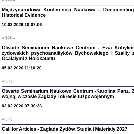
Zagłada Żyd
Studia i Mater
Międzynarodowa Konferencja Naukowa - Documenting 
nr 17, R. 202
Warszawa 20
Historical Evidence
10.03.2026 10:07:06
więcej...
Otwarte Seminarium Naukowe Centrum - Ewa Kobylińsk
NIE WIEMY CO PRZY
żydowskich psychoanalityków Bychowskiego i Szality z 
Dziennik p
Moszek Baum, oprac. Barb
Ocalałymi z Holokaustu
05.03.2026 11:10:20
więcej...
Otwarte Seminarium Naukowe Centrum -Karolina Panz, Z
wojną, w czasie Zagłady i okresie tużpowojennym
Zagłada Żyd
Studia i Mater
03.02.2026 07:36:36
nr 16, R. 202
Warszawa 20
więcej...
Call for Articles - Zagłada Żydów. Studia i Materiały 2027