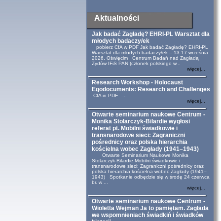
Aktualności
Jak badać Zagładę? EHRI-PL Warsztat dla
młodych badaczy/ek
pobierz CfA w PDF Jak badać Zagładę? EHRI-PL
Warsztat dla młodych badaczy/ek – 13-17 września
2026, Oświęcim Centrum Badań nad Zagładą
Żydów IFiS PAN (członek polskiego w...
więcej...
Research Workshop - Holocaust
Egodocuments: Research and Challenges
CfA in PDF ...
więcej...
Otwarte seminarium naukowe Centrum -
Monika Stolarczyk-Bilardie wygłosi
referat pt. Mobilni świadkowie i
transnarodowe sieci: Zagraniczni
pośrednicy oraz polska hierarchia
kościelna wobec Zagłady (1941–1943)
Otwarte Seminarium Naukowe Monika
Stolarczyk-Bilardie Mobilni świadkowie i
transnarodowe sieci: Zagraniczni pośrednicy oraz
polska hierarchia kościelna wobec Zagłady (1941–
1943) Spotkanie odbędzie się w środę 24 czerwca
br. w ...
więcej...
Otwarte seminarium naukowe Centrum -
Wioletta Wejman Ja to pamiętam. Zagłada
we wspomnieniach świadkiń i świadków