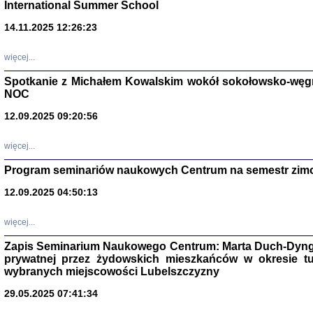
International Summer School
14.11.2025 12:26:23
więcej...
Spotkanie z Michałem Kowalskim wokół sokołowsko-węg
NOC
12.09.2025 09:20:56
więcej...
Program seminariów naukowych Centrum na semestr zim
Zagłada Żyd
Studia i Mater
12.09.2025 04:50:13
nr 14, R. 201
Warszawa 20
więcej...
Zapis Seminarium Naukowego Centrum: Marta Duch-Dyng
prywatnej przez żydowskich mieszkańców w okresie t
wybranych miejscowości Lubelszczyzny
29.05.2025 07:41:34