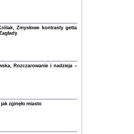
kiego Żyda wspomnienia, łzy i myśli
Zapiski z okupacyjnej Warszawy
konowski, oprac. Marta Janczewska
rólak, Zmysłowe kontrasty getta
Warszawa 2020
 Zagłady
Y TE SŁOWA JEST PRACOWNIKIEM
ska, Rozczarowanie i nadzieja –
GETTOWEJ INSTYTUCJI ...
nnika' i inne pisma z łódzkiego getta
 z jidysz, oprac. i wstęp. Monika Polit
Warszawa 2019
jak zginęło miasto
ETĘ NIEMIECKĄ ...
ny w ukryciu w Warszawie w latach 1943-1944
rg
,
oprac. i wstępem opatrzyła
Barbara Engelking
9