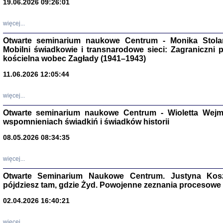
19.06.2026 09:26:01
więcej...
Otwarte seminarium naukowe Centrum - Monika Stolarcz
Mobilni świadkowie i transnarodowe sieci: Zagraniczni 
kościelna wobec Zagłady (1941–1943)
11.06.2026 12:05:44
Znowu mieliśmy
Dzienniki i pam
Binder Elza (El
więcej...
Wagner Rózia
oprac. Aleksa
Otwarte seminarium naukowe Centrum - Wioletta Wej
Warszawa 202
wspomnieniach świadkiń i świadków historii
08.05.2026 08:34:35
więcej...
oprac. Aleksan
Otwarte Seminarium Naukowe Centrum. Justyna Kosza
pójdziesz tam, gdzie Żyd. Powojenne zeznania procesowe 
02.04.2026 16:40:21
więcej...