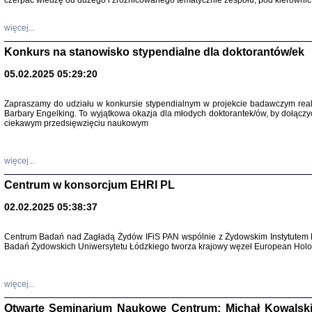
czerpać wiedzę od dużego i zróżnicowanego tematycznie zespołu, pod kierownic
więcej...
Konkurs na stanowisko stypendialne dla doktorantów/ek
05.02.2025 05:29:20
Zapraszamy do udziału w konkursie stypendialnym w projekcie badawczym rea
Barbary Engelking. To wyjątkowa okazja dla młodych doktorantek/ów, by dołączy
ciekawym przedsięwzięciu naukowym
SNY CHOCI
Okupacyjne 
Mazowieck
oprac. i ws
więcej...
Warszawa 
Centrum w konsorcjum EHRI PL
02.02.2025 05:38:37
Centrum Badań nad Zagładą Żydów IFiS PAN wspólnie z Żydowskim Instytutem 
Badań Żydowskich Uniwersytetu Łódzkiego tworza krajowy węzeł European Holoc
SZCZĘŚCIE JES
Losy kobiet ocalały
więcej...
Otwarte Seminarium Naukowe Centrum: Michał Kowalski, G