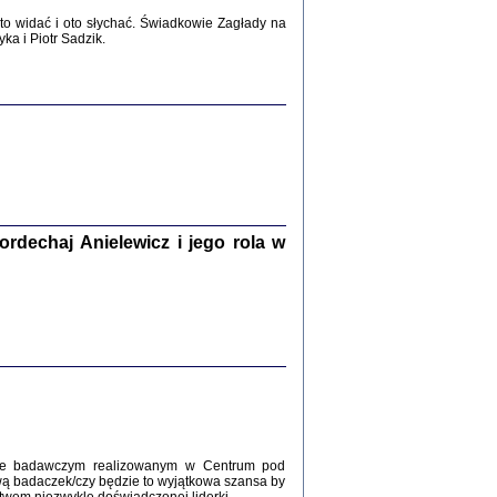
2017
o widać i oto słychać. Świadkowie Zagłady na
a i Piotr Sadzik.
WŚRÓD ZATRUTYCH NOŻY ...
i z getta i okupowanej Warszawy
c. i wstępem opatrzyła Agnieszka
Haska
Warszawa 2017
dechaj Anielewicz i jego rola w
, Z POMOCĄ BOŻĄ, JUŻ NIEBAWEM ...
 i Mirki Piżyców o życiu w getcie i okupowanej
ępem opatrzyła Barbara Engelking i Havi Dreifuss
2017
kcie badawczym realizowanym w Centrum pod
wą badaczek/czy będzie to wyjątkowa szansa by