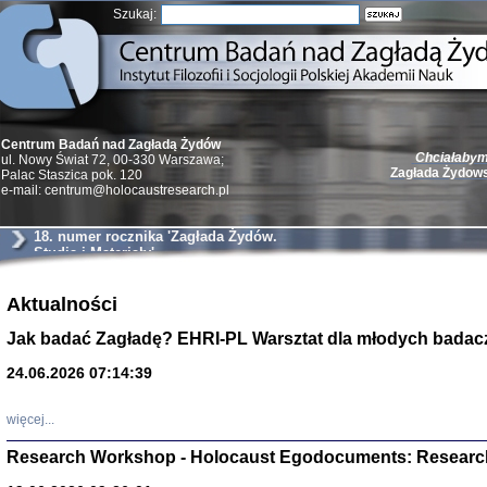
Szukaj:
Centrum Badań nad Zagładą Żydów
Chciałabym 
ul. Nowy Świat 72, 00-330 Warszawa;
Zagłada Żydow
Palac Staszica pok. 120
e-mail: centrum@holocaustresearch.pl
18. numer rocznika 'Zagłada Żydów.
Studia i Materiały'
Żydzi w walc
Aktualności
Germany 193
Natalia Aleksiun, 
Jak badać Zagładę? EHRI-PL Warsztat dla młodych badac
Deborah Dash Moor
Turski, Laurence 
(Arkadij Zelcer)
24.06.2026 07:14:39
red. Krzysztof Pe
Warszawa 20
więcej...
Research Workshop - Holocaust Egodocuments: Researc