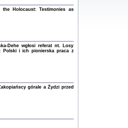
ów.
iały
the Holocaust: Testimonies as
1
21
a-Dehe wgłosi referat nt. Losy
NIESIE NAM KOLEJNA GODZINA ...
Polski i ich pionierska praca z
isany w ukryciu w latach 1943-1944
ara Engelking, tłum. z jidysz Monika
Polit
Warszawa 2020
akopiańscy górale a Żydzi przed
ów.
iały
0
20