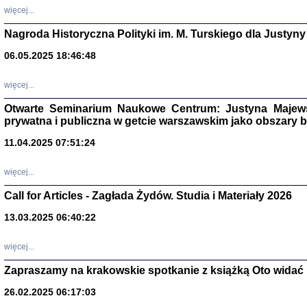
DALEJ JEST NOC. Los
więcej...
red. i wstę
Nagroda Historyczna Polityki im. M. Turskiego dla Justyny
06.05.2025 18:46:48
ŻADNA BLA
więcej...
Wspomnieni
Stanisław A
Otwarte Seminarium Naukowe Centrum: Justyna Majewsk
Warszawa 
prywatna i publiczna w getcie warszawskim jako obszary
11.04.2025 07:51:24
więcej...
Call for Articles - Zagłada Żydów. Studia i Materiały 2026
13.03.2025 06:40:22
więcej...
Zapraszamy na krakowskie spotkanie z książką Oto widać i
TYLEŚMY JU
26.02.2025 06:17:03
Dziennik pi
Clara Kram