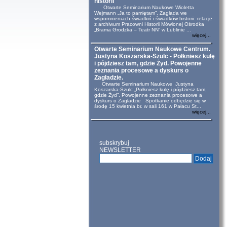
historii
Otwarte Seminarium Naukowe Wioletta
Wejmann „Ja to pamiętam”. Zagłada we
wspomnieniach świadkiń i świadków historii: relacje
z archiwum Pracowni Historii Mówionej Ośrodka
„Brama Grodzka – Teatr NN” w Lublinie ...
więcej...
Otwarte Seminarium Naukowe Centrum.
Justyna Koszarska-Szulc - Połkniesz kulę
i pójdziesz tam, gdzie Żyd. Powojenne
zeznania procesowe a dyskurs o
Zagładzie.
Otwarte Seminarium Naukowe Justyna
Koszarska-Szulc „Połkniesz kulę i pójdziesz tam,
gdzie Żyd”. Powojenne zeznania procesowe a
dyskurs o Zagładzie Spotkanie odbędzie się w
środę 15 kwietnia br. w sali 161 w Pałacu St...
więcej...
subskrybuj
NEWSLETTER