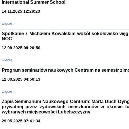
International Summer School
14.11.2025 12:26:23
więcej...
Spotkanie z Michałem Kowalskim wokół sokołowsko-węg
NOC
12.09.2025 09:20:56
więcej...
Program seminariów naukowych Centrum na semestr zim
Zagłada Żyd
Studia i Mater
12.09.2025 04:50:13
nr 14, R. 201
Warszawa 20
więcej...
Zapis Seminarium Naukowego Centrum: Marta Duch-Dyng
prywatnej przez żydowskich mieszkańców w okresie t
wybranych miejscowości Lubelszczyzny
29.05.2025 07:41:34