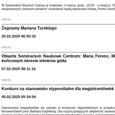
Warszawa 
W Żydowskim Muzeum Galicja w Krakowie, 4 marca, godz. 18.00 - o książce "Ot
okupowanych ziemiach polskich" rozmawiać będą Agnieszka Haska, Roma Sendyk
więcej...
Żegnamy Mariana Turskiego
20.02.2025 06:50:32
Zapisk
Tadeusz Obremski, opra
więcej...
Otwarte Seminarium Naukowe Centrum: Maria Ferenc, Mor
końcowym okresie istnienia getta
07.02.2025 08:11:16
więcej...
PO WOJNIE
Pisma Kopla
Konkurs na stanowisko stypendialne dla magistrantów/ek
Warszawie
oprac. i wst
05.02.2025 05:34:54
Warszawa 
Zapraszamy magistrantów do udziału w konkursie stypendialnym w proje
kierownictwem prof. Barbary Engelking. Dla rozpoczynających aktywność nauko