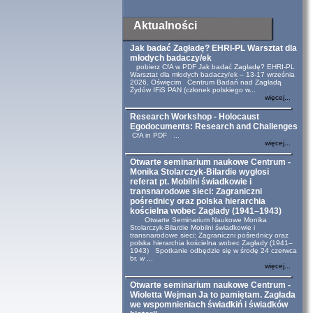
Aktualności
Jak badać Zagładę? EHRI-PL Warsztat dla
młodych badaczy/ek
pobierz CfA w PDF Jak badać Zagładę? EHRI-PL
Warsztat dla młodych badaczy/ek – 13-17 września
2026, Oświęcim Centrum Badań nad Zagładą
Żydów IFiS PAN (członek polskiego w...
więcej...
Research Workshop - Holocaust
Egodocuments: Research and Challenges
CfA in PDF ...
więcej...
Otwarte seminarium naukowe Centrum -
Monika Stolarczyk-Bilardie wygłosi
referat pt. Mobilni świadkowie i
transnarodowe sieci: Zagraniczni
pośrednicy oraz polska hierarchia
kościelna wobec Zagłady (1941–1943)
Otwarte Seminarium Naukowe Monika
Stolarczyk-Bilardie Mobilni świadkowie i
transnarodowe sieci: Zagraniczni pośrednicy oraz
polska hierarchia kościelna wobec Zagłady (1941–
1943) Spotkanie odbędzie się w środę 24 czerwca
br. w ...
więcej...
Otwarte seminarium naukowe Centrum -
Wioletta Wejman Ja to pamiętam. Zagłada
we wspomnieniach świadkiń i świadków