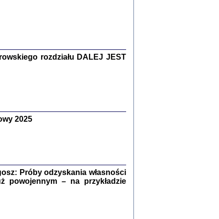
Zagłada Żydów.
Studia i Materiały
nr 15, R. 2019
Warszawa 2019
rowskiego rozdziału DALEJ JEST
owy 2025
ów.
iały
8
18
osz: Próby odzyskania własności
uż powojennym – na przykładzie