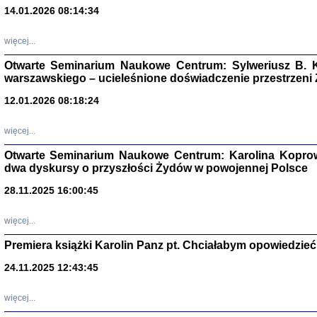
14.01.2026 08:14:34
Aryjs
więcej...
Sewek O
Otwarte Seminarium Naukowe Centrum: Sylweriusz B. K
warszawskiego – ucieleśnione doświadczenie przestrzeni
12.01.2026 08:18:24
więcej...
PISZĄC
Otwarte Seminarium Naukowe Centrum: Karolina Koprow
dwa dyskursy o przyszłości Żydów w powojennej Polsce
'z Dzie
Józef Zelkowicz, tłum.
28.11.2025 16:00:45
więcej...
Premiera książki Karolin Panz pt. Chciałabym opowiedzieć 
CZYTAJĄC GAZ
Dziennik pisa
24.11.2025 12:43:45
Jakub Hochbe
Warszawa 201
więcej...