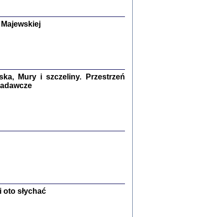
y Żydów w wybranych powiatach
okupowanej Polski
p Barbara Engelking, Jan Grabowski
 Majewskiej
Warszawa 2018
GA, ŻADNE KŁAMSTWO ...
a z warszawskiego getta
dler
,
oprac. i wstępem opatrzyła
Marta Janczewska
a, Mury i szczeliny. Przestrzeń
2018
 badawcze
Zagłada Żydów.
Studia i Materiały
nr 13, R. 2017
Warszawa 2017
 oto słychać
Ż PRZESZLI ...
sany w bunkrze (Żółkiew 1942-1944)
er
,
oprac. i wstępem opatrzyła Anna Wylegała