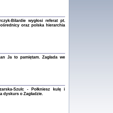
Zagłada Żydów.
Studia i Materiały
nr 18, R. 2022
Warszawa 2022
yk-Bilardie wygłosi referat pt.
pośrednicy oraz polska hierarchia
 iluzję, że żyjemy …
iętniki z Galicji Wschodniej
iszewa), Urman Jerzy Feliks, Strassler Szymon,
ndra Bańkowska
man Ja to pamiętam. Zagłada we
2
PAMIĘTNIK
Kalman Rotgeber
dra Bańkowska, wstęp Jacek Leociak
rska-Szulc - Połkniesz kulę i
Warszawa 2021
a dyskurs o Zagładzie.