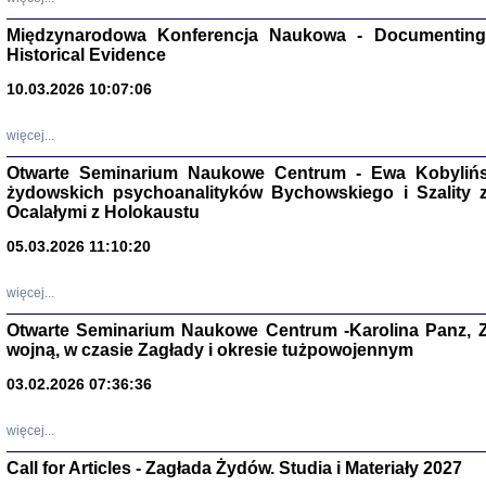
Zagłada Żyd
Studia i Mater
Międzynarodowa Konferencja Naukowa - Documenting 
nr 17, R. 202
Historical Evidence
Warszawa 20
10.03.2026 10:07:06
więcej...
Otwarte Seminarium Naukowe Centrum - Ewa Kobylińsk
NIE WIEMY CO PRZY
żydowskich psychoanalityków Bychowskiego i Szality z 
Dziennik p
Ocalałymi z Holokaustu
Moszek Baum, oprac. Barb
05.03.2026 11:10:20
więcej...
Otwarte Seminarium Naukowe Centrum -Karolina Panz, Z
wojną, w czasie Zagłady i okresie tużpowojennym
Zagłada Żyd
Studia i Mater
03.02.2026 07:36:36
nr 16, R. 202
Warszawa 20
więcej...
Call for Articles - Zagłada Żydów. Studia i Materiały 2027