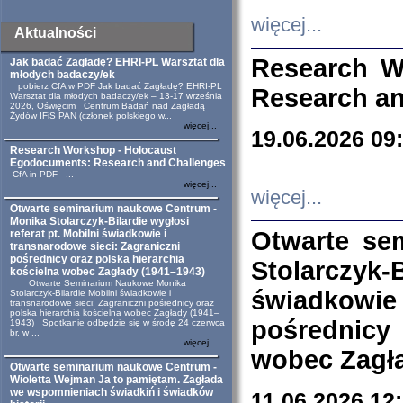
więcej...
Aktualności
Research W
Jak badać Zagładę? EHRI-PL Warsztat dla
młodych badaczy/ek
pobierz CfA w PDF Jak badać Zagładę? EHRI-PL
Research an
Warsztat dla młodych badaczy/ek – 13-17 września
2026, Oświęcim Centrum Badań nad Zagładą
Żydów IFiS PAN (członek polskiego w...
więcej...
19.06.2026 09
Research Workshop - Holocaust
Egodocuments: Research and Challenges
CfA in PDF ...
więcej...
więcej...
Otwarte seminarium naukowe Centrum -
Monika Stolarczyk-Bilardie wygłosi
Otwarte se
referat pt. Mobilni świadkowie i
transnarodowe sieci: Zagraniczni
pośrednicy oraz polska hierarchia
Stolarczyk-
kościelna wobec Zagłady (1941–1943)
Otwarte Seminarium Naukowe Monika
świadkowie
Stolarczyk-Bilardie Mobilni świadkowie i
transnarodowe sieci: Zagraniczni pośrednicy oraz
polska hierarchia kościelna wobec Zagłady (1941–
pośrednicy
1943) Spotkanie odbędzie się w środę 24 czerwca
br. w ...
więcej...
wobec Zagła
Otwarte seminarium naukowe Centrum -
Wioletta Wejman Ja to pamiętam. Zagłada
we wspomnieniach świadkiń i świadków
11.06.2026 12