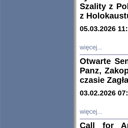
Szality z Po
z Holokaust
05.03.2026 11
więcej...
Otwarte Se
Panz, Zakop
czasie Zagł
03.02.2026 07
więcej...
Call for A