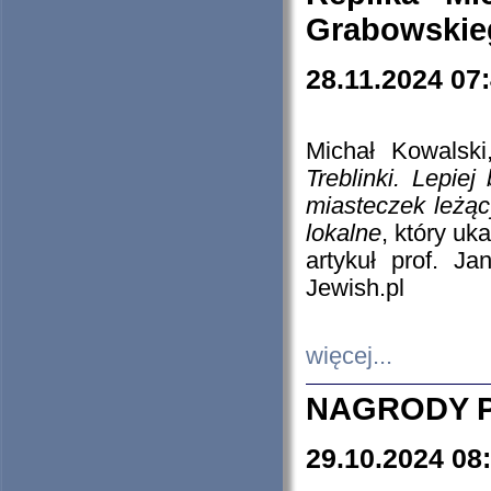
Grabowskieg
28.11.2024 07
Michał Kowalski
Treblinki. Lepie
miasteczek leżąc
lokalne
, który uk
artykuł prof. J
Jewish.pl
więcej...
NAGRODY P
29.10.2024 08