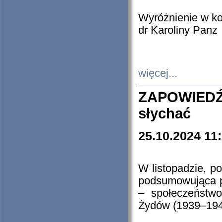
Wyróżnienie w k
dr Karoliny Panz
więcej...
ZAPOWIEDŹ
słychać
25.10.2024 11
W listopadzie, p
podsumowująca p
– społeczeństw
Żydów (1939–194