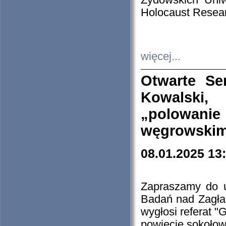
Żydowskich Uniw
Holocaust Resear
więcej...
Otwarte Se
Kowalski, 
„polowanie
węgrowskim.
08.01.2025 13
Zapraszamy do 
Badań nad Zagła
wygłosi referat "
powiecie sokołow