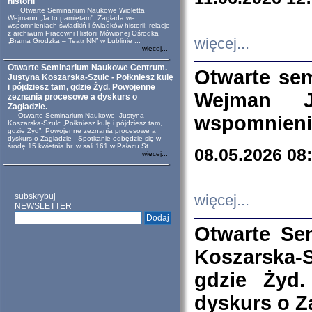
historii
Otwarte Seminarium Naukowe Wioletta
Wejmann „Ja to pamiętam”. Zagłada we
wspomnieniach świadkiń i świadków historii: relacje
z archiwum Pracowni Historii Mówionej Ośrodka
więcej...
„Brama Grodzka – Teatr NN” w Lublinie ...
więcej...
Otwarte Seminarium Naukowe Centrum.
Otwarte se
Justyna Koszarska-Szulc - Połkniesz kulę
i pójdziesz tam, gdzie Żyd. Powojenne
Wejman 
zeznania procesowe a dyskurs o
Zagładzie.
Otwarte Seminarium Naukowe Justyna
wspomnienia
Koszarska-Szulc „Połkniesz kulę i pójdziesz tam,
gdzie Żyd”. Powojenne zeznania procesowe a
dyskurs o Zagładzie Spotkanie odbędzie się w
środę 15 kwietnia br. w sali 161 w Pałacu St...
08.05.2026 08
więcej...
subskrybuj
więcej...
NEWSLETTER
Otwarte Se
Koszarska-S
gdzie Żyd
dyskurs o Z