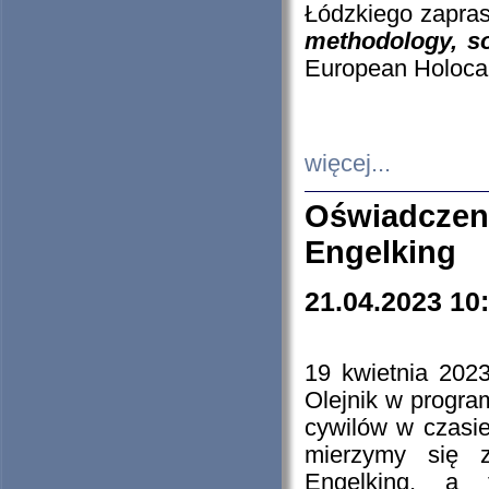
Łódzkiego zapras
methodology, so
European Holocau
więcej...
Oświadczen
Engelking
21.04.2023 10
19 kwietnia 2023
Olejnik w progra
cywilów w czasie
mierzymy się z
Engelking, a 