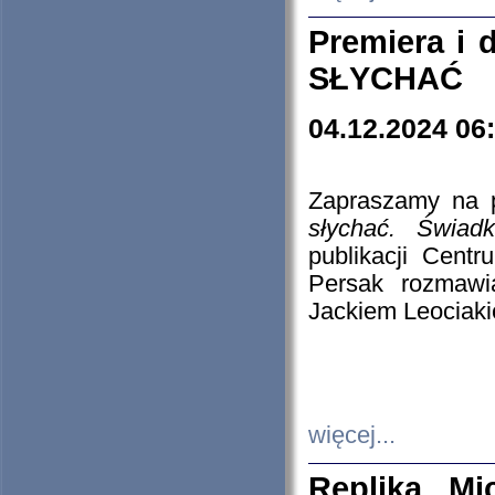
Premiera i
SŁYCHAĆ
04.12.2024 06
Zapraszamy na p
słychać. Świad
publikacji Cen
Persak rozmawi
Jackiem Leociaki
więcej...
Replika Mi