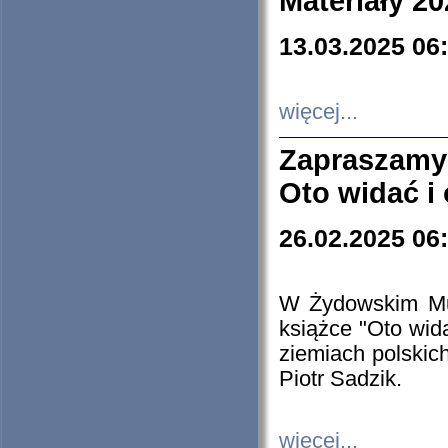
Materiały 20
13.03.2025 06
więcej...
Zapraszamy
Oto widać i
26.02.2025 06
W Żydowskim Muz
książce "Oto wid
ziemiach polski
Piotr Sadzik.
więcej...