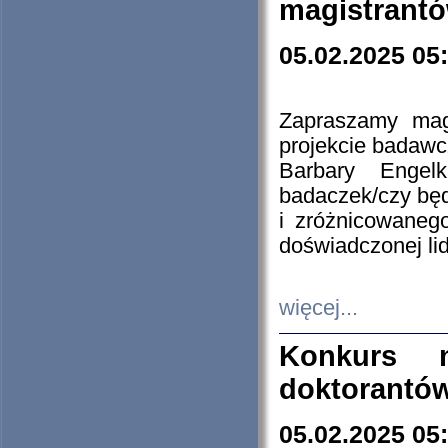
magistrantó
05.02.2025 05
Zapraszamy mag
projekcie badaw
Barbary Engel
badaczek/czy będ
i zróżnicowaneg
doświadczonej lid
więcej...
Konkurs n
doktorantó
05.02.2025 05