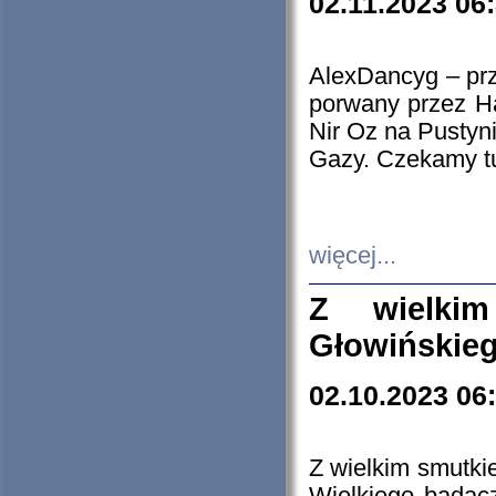
02.11.2023 06
AlexDancyg – przy
porwany przez H
Nir Oz na Pustyn
Gazy. Czekamy tu
więcej...
Z wielki
Głowińskie
02.10.2023 06
Z wielkim smutki