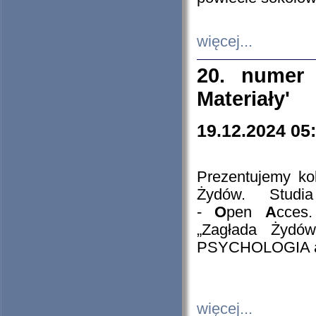
więcej...
20. numer 
Materiały'
19.12.2024 05
Prezentujemy kol
Żydów. Stud
-
O
pen
A
cces
„Zagłada Żydów
PSYCHOLOGIA 
więcej...