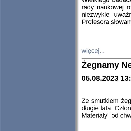
Wielkiego badacz
rady naukowej ro
niezwykle uważn
Profesora słowam
więcej...
Żegnamy Ne
05.08.2023 13
Ze smutkiem żeg
długie lata. Czł
Materiały" od chw