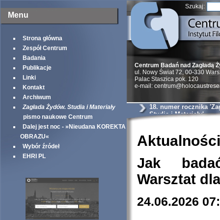
Szukaj:
Menu
Strona główna
Zespół Centrum
Badania
Centrum Badań nad Zagładą 
Publikacje
ul. Nowy Świat 72, 00-330 War
Linki
Palac Staszica pok. 120
e-mail: centrum@holocaustrese
Kontakt
Archiwum
18. numer rocznika 'Z
Zagłada Żydów. Studia i Materiały
Studia i Materiały'
pismo naukowe Centrum
Dalej jest noc - »Nieudana KOREKTA
Aktualnośc
OBRAZU«
Wybór źródeł
EHRI PL
Jak bada
Warsztat dl
24.06.2026 07