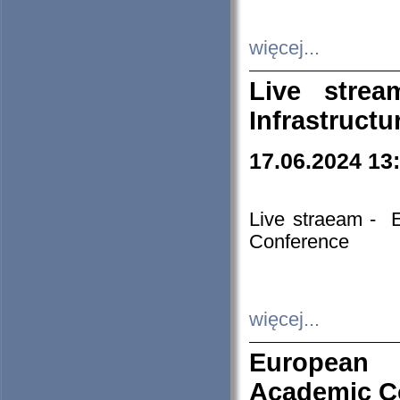
więcej...
Live stre
Infrastruct
17.06.2024 13
Live straeam - 
Conference
więcej...
European H
Academic C