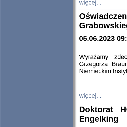
więcej...
Oświadczen
Grabowskie
05.06.2023 09
Wyrażamy zdecy
Grzegorza Brau
Niemieckim Insty
więcej...
Doktorat H
Engelking