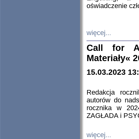
oświadczenie cz
więcej...
Call for A
Materiały« 
15.03.2023 13
Redakcja roczn
autorów do nads
rocznika w 202
ZAGŁADA i PS
więcej...