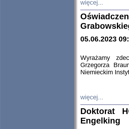
więcej...
Oświadczen
Grabowskie
05.06.2023 09
Wyrażamy zdecy
Grzegorza Brau
Niemieckim Insty
więcej...
Doktorat H
Engelking