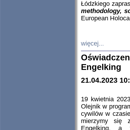
Łódzkiego zapras
methodology, so
European Holocau
więcej...
Oświadczen
Engelking
21.04.2023 10
19 kwietnia 2023
Olejnik w progra
cywilów w czasie
mierzymy się z
Engelking, a 