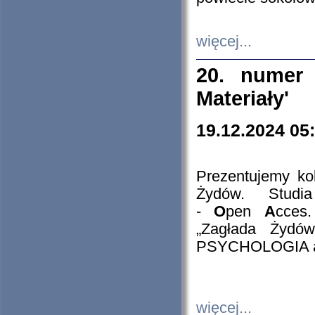
więcej...
20. numer 
Materiały'
19.12.2024 05
Prezentujemy kol
Żydów. Stud
-
O
pen
A
cces
„Zagłada Żydów
PSYCHOLOGIA 
więcej...