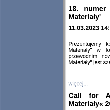
18. numer 
Materiały'
11.03.2023 14
Prezentujemy k
Materiały" w 
przewodnim now
Materiały” jest s
więcej...
Call for A
Materiały« 