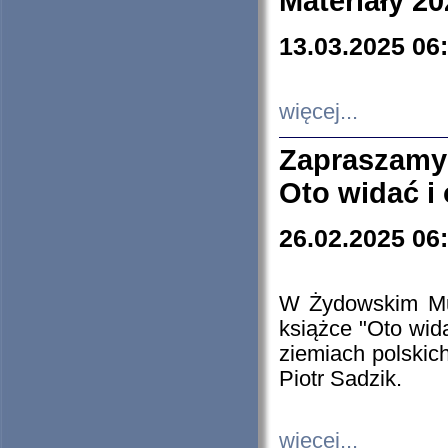
Materiały 20
13.03.2025 06
więcej...
Zapraszamy
Oto widać i
26.02.2025 06
W Żydowskim Muz
książce "Oto wid
ziemiach polski
Piotr Sadzik.
więcej...