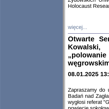
Żydowskich Uniw
Holocaust Resear
więcej...
Otwarte Se
Kowalski, 
„polowanie
węgrowskim.
08.01.2025 13
Zapraszamy do 
Badań nad Zagła
wygłosi referat "
powiecie sokołow