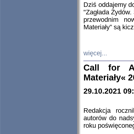
Dziś oddajemy 
"Zagłada Żydów. 
przewodnim now
Materiały” są kic
więcej...
Call for A
Materiały« 
29.10.2021 09
Redakcja roczn
autorów do nads
roku poświęcone