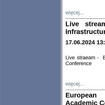
więcej...
Live stre
Infrastruct
17.06.2024 13
Live straeam - 
Conference
więcej...
European H
Academic C