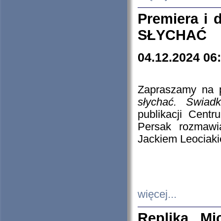
Premiera i
SŁYCHAĆ
04.12.2024 06
Zapraszamy na p
słychać. Świad
publikacji Cen
Persak rozmawi
Jackiem Leociaki
więcej...
Replika Mi