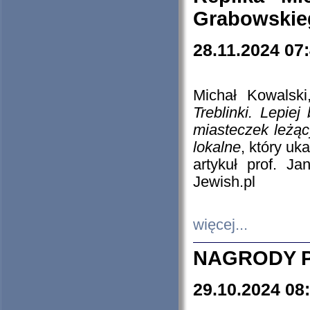
Grabowskieg
28.11.2024 07
Michał Kowalski
Treblinki. Lepie
miasteczek leżąc
lokalne
, który uk
artykuł prof. J
Jewish.pl
więcej...
NAGRODY P
29.10.2024 08