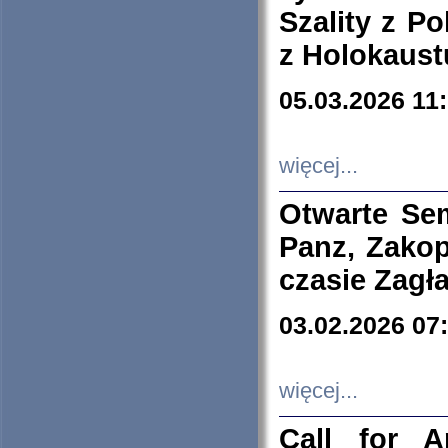
Szality z Po
z Holokaust
05.03.2026 11
więcej...
Otwarte Se
Panz, Zakop
czasie Zagł
03.02.2026 07
więcej...
Call for A