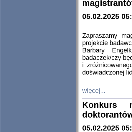
magistrantó
05.02.2025 05
Zapraszamy mag
projekcie badaw
Barbary Engel
badaczek/czy będ
i zróżnicowaneg
doświadczonej lid
więcej...
Konkurs n
doktorantó
05.02.2025 05