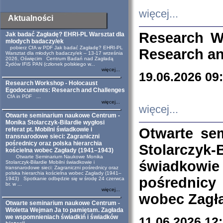
więcej...
Aktualności
Research W
Jak badać Zagładę? EHRI-PL Warsztat dla
młodych badaczy/ek
pobierz CfA w PDF Jak badać Zagładę? EHRI-PL
Research an
Warsztat dla młodych badaczy/ek – 13-17 września
2026, Oświęcim Centrum Badań nad Zagładą
Żydów IFiS PAN (członek polskiego w...
więcej...
19.06.2026 09
Research Workshop - Holocaust
Egodocuments: Research and Challenges
CfA in PDF ...
więcej...
więcej...
Otwarte seminarium naukowe Centrum -
Monika Stolarczyk-Bilardie wygłosi
Otwarte se
referat pt. Mobilni świadkowie i
transnarodowe sieci: Zagraniczni
pośrednicy oraz polska hierarchia
Stolarczyk-
kościelna wobec Zagłady (1941–1943)
Otwarte Seminarium Naukowe Monika
świadkowie
Stolarczyk-Bilardie Mobilni świadkowie i
transnarodowe sieci: Zagraniczni pośrednicy oraz
polska hierarchia kościelna wobec Zagłady (1941–
pośrednicy
1943) Spotkanie odbędzie się w środę 24 czerwca
br. w ...
więcej...
wobec Zagła
Otwarte seminarium naukowe Centrum -
Wioletta Wejman Ja to pamiętam. Zagłada
we wspomnieniach świadkiń i świadków
11.06.2026 12