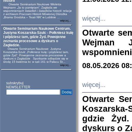
historii
Otwarte Seminarium Naukowe Wioletta
Wejmann „Ja to pamiętam”. Zagłada we
wspomnieniach świadkiń i świadków historii: relacje
z archiwum Pracowni Historii Mówionej Ośrodka
więcej...
„Brama Grodzka – Teatr NN” w Lublinie ...
więcej...
Otwarte Seminarium Naukowe Centrum.
Otwarte se
Justyna Koszarska-Szulc - Połkniesz kulę
i pójdziesz tam, gdzie Żyd. Powojenne
Wejman 
zeznania procesowe a dyskurs o
Zagładzie.
Otwarte Seminarium Naukowe Justyna
wspomnienia
Koszarska-Szulc „Połkniesz kulę i pójdziesz tam,
gdzie Żyd”. Powojenne zeznania procesowe a
dyskurs o Zagładzie Spotkanie odbędzie się w
środę 15 kwietnia br. w sali 161 w Pałacu St...
08.05.2026 08
więcej...
subskrybuj
więcej...
NEWSLETTER
Otwarte Se
Koszarska-S
gdzie Żyd
dyskurs o Z