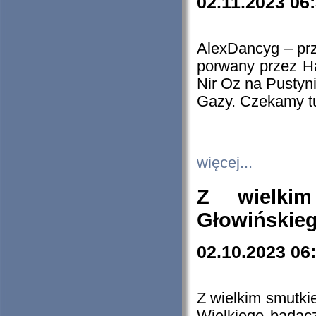
02.11.2023 06
AlexDancyg – przy
porwany przez H
Nir Oz na Pustyn
Gazy. Czekamy tu
więcej...
Z wielki
Głowińskie
02.10.2023 06
Z wielkim smutki