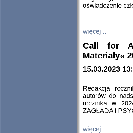
oświadczenie cz
więcej...
Call for A
Materiały« 
15.03.2023 13
Redakcja roczn
autorów do nads
rocznika w 202
ZAGŁADA i PS
więcej...