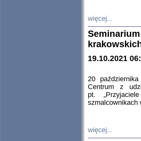
więcej...
Seminarium
krakowskich
19.10.2021 06
20 październik
Centrum z udzia
pt. „Przyjacie
szmalcownikach
więcej...