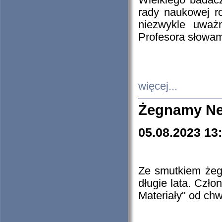
Wielkiego badacz
rady naukowej ro
niezwykle uważn
Profesora słowam
więcej...
Żegnamy Ne
05.08.2023 13
Ze smutkiem żeg
długie lata. Czł
Materiały" od chw