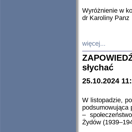
Wyróżnienie w k
dr Karoliny Panz
więcej...
ZAPOWIEDŹ
słychać
25.10.2024 11
W listopadzie, p
podsumowująca p
– społeczeństw
Żydów (1939–194