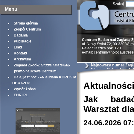
Szukaj:
Menu
Strona główna
Zespół Centrum
Badania
Centrum Badań nad Zagładą 
Publikacje
ul. Nowy Świat 72, 00-330 War
Linki
Palac Staszica pok. 120
e-mail: centrum@holocaustrese
Kontakt
Archiwum
Najnowszy numer Zagł
Zagłada Żydów. Studia i Materiały
Studia i Materiały vol. 
pismo naukowe Centrum
Dalej jest noc - »Nieudana KOREKTA
Aktualnośc
OBRAZU«
Wybór źródeł
EHRI PL
Jak bada
Warsztat dl
24.06.2026 07