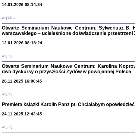
14.01.2026 08:14:34
Aryjs
więcej...
Sewek O
Otwarte Seminarium Naukowe Centrum: Sylweriusz B. K
warszawskiego – ucieleśnione doświadczenie przestrzeni
12.01.2026 08:18:24
więcej...
PISZĄC
Otwarte Seminarium Naukowe Centrum: Karolina Koprow
dwa dyskursy o przyszłości Żydów w powojennej Polsce
'z Dzie
Józef Zelkowicz, tłum.
28.11.2025 16:00:45
więcej...
Premiera książki Karolin Panz pt. Chciałabym opowiedzieć 
CZYTAJĄC GAZ
Dziennik pisa
24.11.2025 12:43:45
Jakub Hochbe
Warszawa 201
więcej...