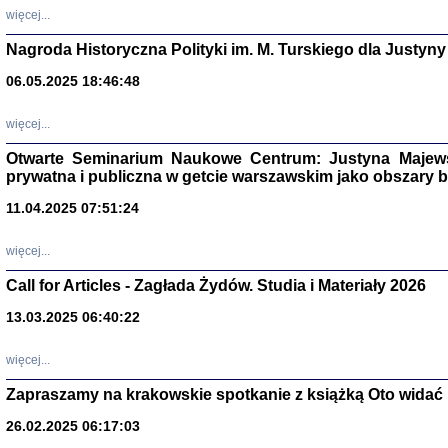
DALEJ JEST NOC. Los
więcej...
red. i wstę
Nagroda Historyczna Polityki im. M. Turskiego dla Justyny
06.05.2025 18:46:48
ŻADNA BLA
więcej...
Wspomnieni
Stanisław A
Otwarte Seminarium Naukowe Centrum: Justyna Majewsk
Warszawa 
prywatna i publiczna w getcie warszawskim jako obszary
11.04.2025 07:51:24
więcej...
Call for Articles - Zagłada Żydów. Studia i Materiały 2026
13.03.2025 06:40:22
więcej...
Zapraszamy na krakowskie spotkanie z książką Oto widać i
TYLEŚMY JU
26.02.2025 06:17:03
Dziennik pi
Clara Kram