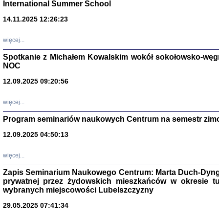
International Summer School
14.11.2025 12:26:23
więcej...
Spotkanie z Michałem Kowalskim wokół sokołowsko-węg
NOC
12.09.2025 09:20:56
więcej...
Program seminariów naukowych Centrum na semestr zim
Zagłada Żyd
Studia i Mater
12.09.2025 04:50:13
nr 14, R. 201
Warszawa 20
więcej...
Zapis Seminarium Naukowego Centrum: Marta Duch-Dyng
prywatnej przez żydowskich mieszkańców w okresie t
wybranych miejscowości Lubelszczyzny
29.05.2025 07:41:34