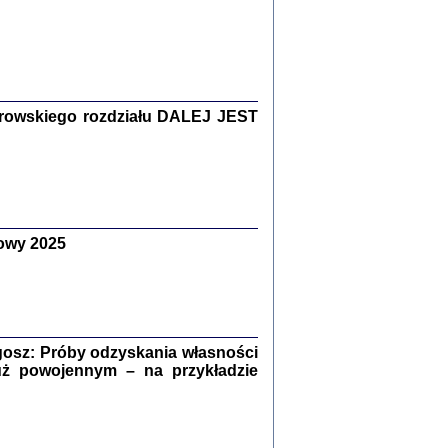
Zagłada Żydów.
Studia i Materiały
nr 15, R. 2019
Warszawa 2019
rowskiego rozdziału DALEJ JEST
owy 2025
ów.
iały
8
18
osz: Próby odzyskania własności
uż powojennym – na przykładzie