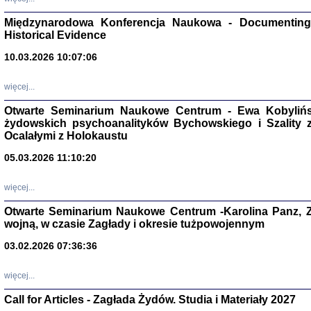
Zagłada Żyd
Studia i Mater
Międzynarodowa Konferencja Naukowa - Documenting 
nr 17, R. 202
Historical Evidence
Warszawa 20
10.03.2026 10:07:06
więcej...
Otwarte Seminarium Naukowe Centrum - Ewa Kobylińsk
NIE WIEMY CO PRZY
żydowskich psychoanalityków Bychowskiego i Szality z 
Dziennik p
Ocalałymi z Holokaustu
Moszek Baum, oprac. Barb
05.03.2026 11:10:20
więcej...
Otwarte Seminarium Naukowe Centrum -Karolina Panz, Z
wojną, w czasie Zagłady i okresie tużpowojennym
Zagłada Żyd
Studia i Mater
03.02.2026 07:36:36
nr 16, R. 202
Warszawa 20
więcej...
Call for Articles - Zagłada Żydów. Studia i Materiały 2027