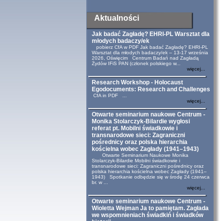
Aktualności
Jak badać Zagładę? EHRI-PL Warsztat dla
młodych badaczy/ek
pobierz CfA w PDF Jak badać Zagładę? EHRI-PL
Warsztat dla młodych badaczy/ek – 13-17 września
2026, Oświęcim Centrum Badań nad Zagładą
Żydów IFiS PAN (członek polskiego w...
więcej...
Research Workshop - Holocaust
Egodocuments: Research and Challenges
CfA in PDF ...
więcej...
Otwarte seminarium naukowe Centrum -
Monika Stolarczyk-Bilardie wygłosi
referat pt. Mobilni świadkowie i
transnarodowe sieci: Zagraniczni
pośrednicy oraz polska hierarchia
kościelna wobec Zagłady (1941–1943)
Otwarte Seminarium Naukowe Monika
Stolarczyk-Bilardie Mobilni świadkowie i
transnarodowe sieci: Zagraniczni pośrednicy oraz
polska hierarchia kościelna wobec Zagłady (1941–
1943) Spotkanie odbędzie się w środę 24 czerwca
br. w ...
więcej...
Otwarte seminarium naukowe Centrum -
Wioletta Wejman Ja to pamiętam. Zagłada
we wspomnieniach świadkiń i świadków