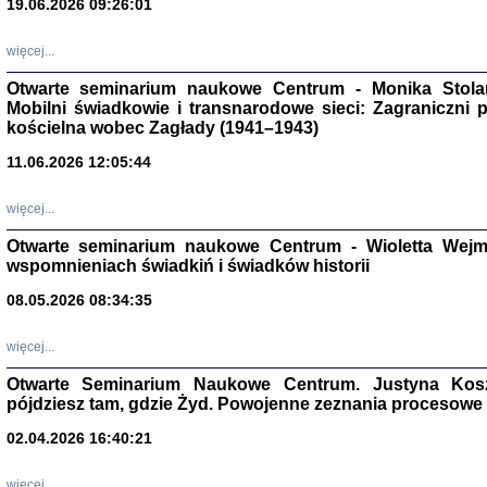
19.06.2026 09:26:01
więcej...
Otwarte seminarium naukowe Centrum - Monika Stolarcz
Mobilni świadkowie i transnarodowe sieci: Zagraniczni 
kościelna wobec Zagłady (1941–1943)
11.06.2026 12:05:44
Znowu mieliśmy
Dzienniki i pam
Binder Elza (El
więcej...
Wagner Rózia
oprac. Aleksa
Otwarte seminarium naukowe Centrum - Wioletta Wej
Warszawa 202
wspomnieniach świadkiń i świadków historii
08.05.2026 08:34:35
więcej...
oprac. Aleksan
Otwarte Seminarium Naukowe Centrum. Justyna Kosza
pójdziesz tam, gdzie Żyd. Powojenne zeznania procesowe 
02.04.2026 16:40:21
więcej...