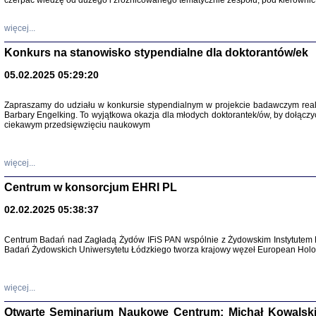
czerpać wiedzę od dużego i zróżnicowanego tematycznie zespołu, pod kierownic
więcej...
Konkurs na stanowisko stypendialne dla doktorantów/ek
05.02.2025 05:29:20
Zapraszamy do udziału w konkursie stypendialnym w projekcie badawczym rea
Barbary Engelking. To wyjątkowa okazja dla młodych doktorantek/ów, by dołączy
ciekawym przedsięwzięciu naukowym
SNY CHOCI
Okupacyjne 
Mazowieck
oprac. i ws
więcej...
Warszawa 
Centrum w konsorcjum EHRI PL
02.02.2025 05:38:37
Centrum Badań nad Zagładą Żydów IFiS PAN wspólnie z Żydowskim Instytutem 
Badań Żydowskich Uniwersytetu Łódzkiego tworza krajowy węzeł European Holoc
SZCZĘŚCIE JES
Losy kobiet ocalały
więcej...
Otwarte Seminarium Naukowe Centrum: Michał Kowalski, G