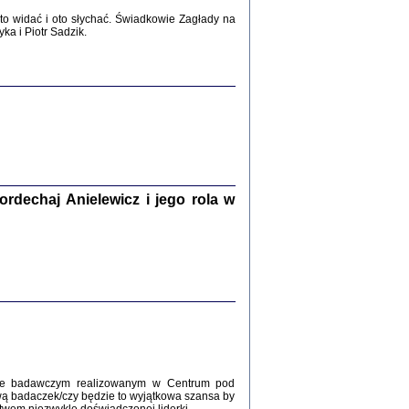
2017
o widać i oto słychać. Świadkowie Zagłady na
a i Piotr Sadzik.
WŚRÓD ZATRUTYCH NOŻY ...
i z getta i okupowanej Warszawy
c. i wstępem opatrzyła Agnieszka
Haska
Warszawa 2017
dechaj Anielewicz i jego rola w
, Z POMOCĄ BOŻĄ, JUŻ NIEBAWEM ...
 i Mirki Piżyców o życiu w getcie i okupowanej
ępem opatrzyła Barbara Engelking i Havi Dreifuss
2017
kcie badawczym realizowanym w Centrum pod
wą badaczek/czy będzie to wyjątkowa szansa by