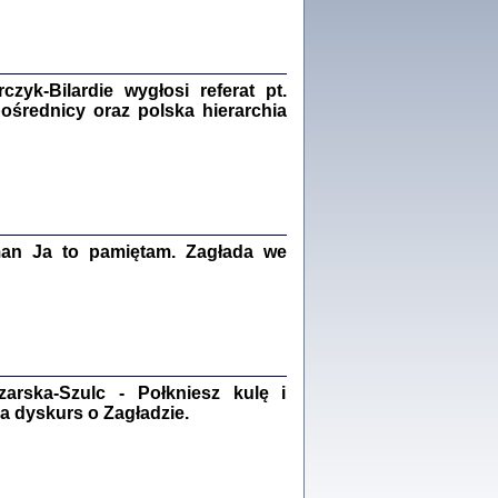
Zagłada Żydów.
Studia i Materiały
nr 18, R. 2022
Warszawa 2022
yk-Bilardie wygłosi referat pt.
pośrednicy oraz polska hierarchia
 iluzję, że żyjemy …
iętniki z Galicji Wschodniej
iszewa), Urman Jerzy Feliks, Strassler Szymon,
ndra Bańkowska
man Ja to pamiętam. Zagłada we
2
PAMIĘTNIK
Kalman Rotgeber
dra Bańkowska, wstęp Jacek Leociak
rska-Szulc - Połkniesz kulę i
Warszawa 2021
a dyskurs o Zagładzie.