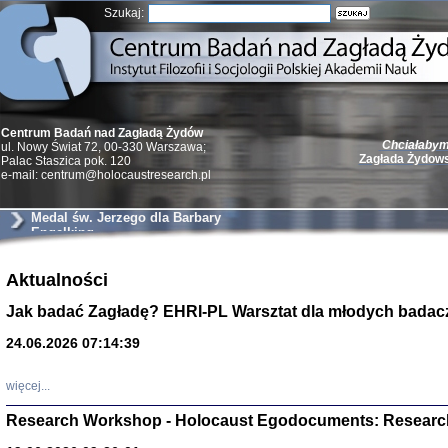
Szukaj:
Centrum Badań nad Zagładą Żydów
Chciałabym 
ul. Nowy Świat 72, 00-330 Warszawa;
Zagłada Żydow
Palac Staszica pok. 120
e-mail: centrum@holocaustresearch.pl
Medal św. Jerzego dla Barbary
Engelking
Żydzi w walc
Aktualności
Germany 193
Natalia Aleksiun, 
Jak badać Zagładę? EHRI-PL Warsztat dla młodych badac
Deborah Dash Moor
Turski, Laurence 
(Arkadij Zelcer)
24.06.2026 07:14:39
red. Krzysztof Pe
Warszawa 20
więcej...
Research Workshop - Holocaust Egodocuments: Researc