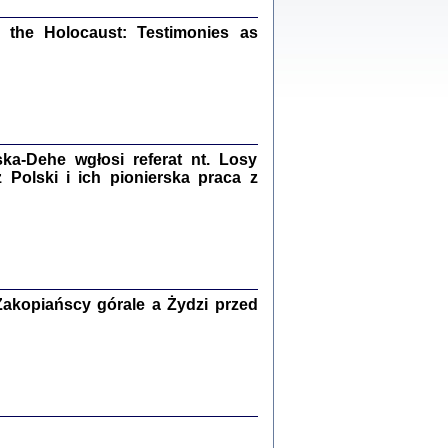
ów.
iały
the Holocaust: Testimonies as
1
21
a-Dehe wgłosi referat nt. Losy
NIESIE NAM KOLEJNA GODZINA ...
Polski i ich pionierska praca z
isany w ukryciu w latach 1943-1944
ara Engelking, tłum. z jidysz Monika
Polit
Warszawa 2020
akopiańscy górale a Żydzi przed
ów.
iały
0
20