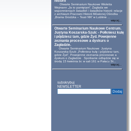
historii
Otwarte Seminarium Naukowe Wioletta
Wejmann „Ja to pamiętam”. Zagłada we
wspomnieniach świadkiń i świadków historii: relacje
z archiwum Pracowni Historii Mówionej Ośrodka
„Brama Grodzka – Teatr NN” w Lublinie ...
więcej...
Otwarte Seminarium Naukowe Centrum.
Justyna Koszarska-Szulc - Połkniesz kulę
i pójdziesz tam, gdzie Żyd. Powojenne
zeznania procesowe a dyskurs o
Zagładzie.
Otwarte Seminarium Naukowe Justyna
Koszarska-Szulc „Połkniesz kulę i pójdziesz tam,
gdzie Żyd”. Powojenne zeznania procesowe a
dyskurs o Zagładzie Spotkanie odbędzie się w
środę 15 kwietnia br. w sali 161 w Pałacu St...
więcej...
subskrybuj
NEWSLETTER