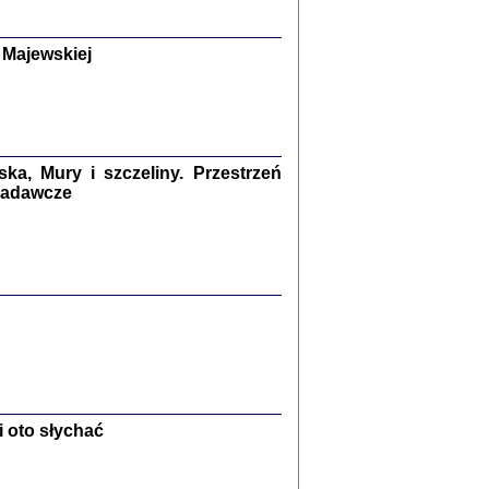
y Żydów w wybranych powiatach
okupowanej Polski
p Barbara Engelking, Jan Grabowski
 Majewskiej
Warszawa 2018
GA, ŻADNE KŁAMSTWO ...
a z warszawskiego getta
dler
,
oprac. i wstępem opatrzyła
Marta Janczewska
a, Mury i szczeliny. Przestrzeń
2018
 badawcze
Zagłada Żydów.
Studia i Materiały
nr 13, R. 2017
Warszawa 2017
 oto słychać
Ż PRZESZLI ...
sany w bunkrze (Żółkiew 1942-1944)
er
,
oprac. i wstępem opatrzyła Anna Wylegała