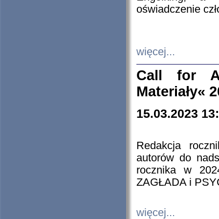
oświadczenie cz
więcej...
Call for A
Materiały« 
15.03.2023 13
Redakcja roczn
autorów do nads
rocznika w 202
ZAGŁADA i PS
więcej...