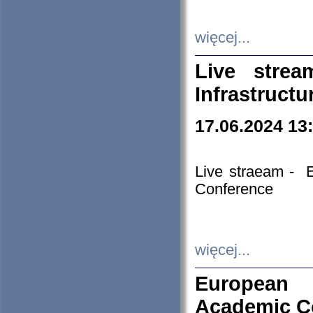
więcej...
Live stre
Infrastruct
17.06.2024 13
Live straeam - 
Conference
więcej...
European H
Academic C