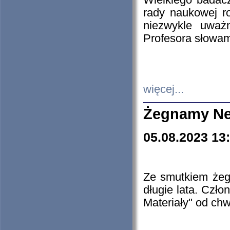
Wielkiego badacz
rady naukowej ro
niezwykle uważn
Profesora słowam
więcej...
Żegnamy Ne
05.08.2023 13
Ze smutkiem żeg
długie lata. Czł
Materiały" od chw