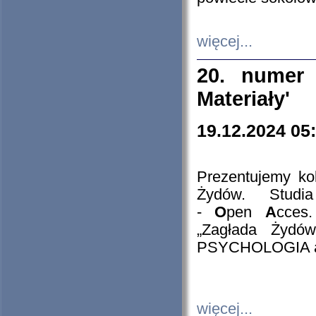
więcej...
20. numer 
Materiały'
19.12.2024 05
Prezentujemy kol
Żydów. Stud
-
O
pen
A
cces
„Zagłada Żydów
PSYCHOLOGIA 
więcej...