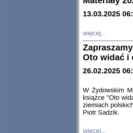
Materiały 20
13.03.2025 06
więcej...
Zapraszamy
Oto widać i
26.02.2025 06
W Żydowskim Muz
książce "Oto wid
ziemiach polski
Piotr Sadzik.
więcej...