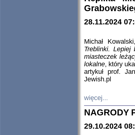
Grabowskieg
28.11.2024 07
Michał Kowalski
Treblinki. Lepie
miasteczek leżąc
lokalne
, który uk
artykuł prof. J
Jewish.pl
więcej...
NAGRODY P
29.10.2024 08