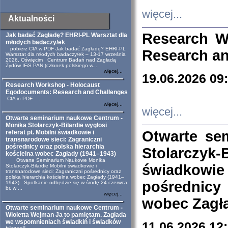
więcej...
Aktualności
Research W
Jak badać Zagładę? EHRI-PL Warsztat dla
młodych badaczy/ek
pobierz CfA w PDF Jak badać Zagładę? EHRI-PL
Research an
Warsztat dla młodych badaczy/ek – 13-17 września
2026, Oświęcim Centrum Badań nad Zagładą
Żydów IFiS PAN (członek polskiego w...
więcej...
19.06.2026 09
Research Workshop - Holocaust
Egodocuments: Research and Challenges
CfA in PDF ...
więcej...
więcej...
Otwarte seminarium naukowe Centrum -
Monika Stolarczyk-Bilardie wygłosi
Otwarte se
referat pt. Mobilni świadkowie i
transnarodowe sieci: Zagraniczni
pośrednicy oraz polska hierarchia
Stolarczyk-
kościelna wobec Zagłady (1941–1943)
Otwarte Seminarium Naukowe Monika
świadkowie
Stolarczyk-Bilardie Mobilni świadkowie i
transnarodowe sieci: Zagraniczni pośrednicy oraz
polska hierarchia kościelna wobec Zagłady (1941–
pośrednicy
1943) Spotkanie odbędzie się w środę 24 czerwca
br. w ...
więcej...
wobec Zagła
Otwarte seminarium naukowe Centrum -
Wioletta Wejman Ja to pamiętam. Zagłada
we wspomnieniach świadkiń i świadków
11.06.2026 12