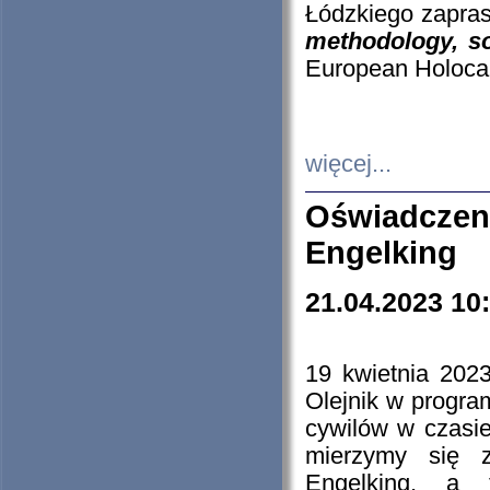
Łódzkiego zapras
methodology, so
European Holocau
więcej...
Oświadczen
Engelking
21.04.2023 10
19 kwietnia 2023
Olejnik w progra
cywilów w czasie
mierzymy się z
Engelking, a 