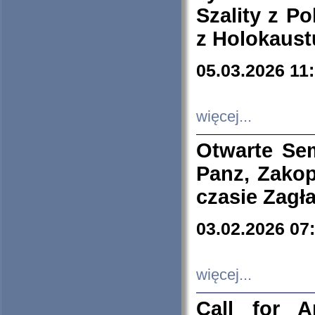
Szality z Po
z Holokaust
05.03.2026 11
więcej...
Otwarte Se
Panz, Zakop
czasie Zagł
03.02.2026 07
więcej...
Call for A