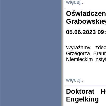
więcej...
Oświadczen
Grabowskie
05.06.2023 09
Wyrażamy zdecy
Grzegorza Brau
Niemieckim Insty
więcej...
Doktorat H
Engelking