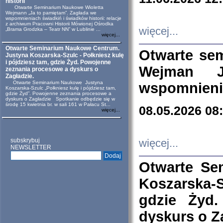
historii
Otwarte Seminarium Naukowe Wioletta
Wejmann „Ja to pamiętam”. Zagłada we
wspomnieniach świadkiń i świadków historii: relacje
z archiwum Pracowni Historii Mówionej Ośrodka
więcej...
„Brama Grodzka – Teatr NN” w Lublinie ...
więcej...
Otwarte Seminarium Naukowe Centrum.
Otwarte se
Justyna Koszarska-Szulc - Połkniesz kulę
i pójdziesz tam, gdzie Żyd. Powojenne
Wejman 
zeznania procesowe a dyskurs o
Zagładzie.
Otwarte Seminarium Naukowe Justyna
wspomnienia
Koszarska-Szulc „Połkniesz kulę i pójdziesz tam,
gdzie Żyd”. Powojenne zeznania procesowe a
dyskurs o Zagładzie Spotkanie odbędzie się w
środę 15 kwietnia br. w sali 161 w Pałacu St...
08.05.2026 08
więcej...
subskrybuj
więcej...
NEWSLETTER
Otwarte Se
Koszarska-S
gdzie Żyd
dyskurs o Z