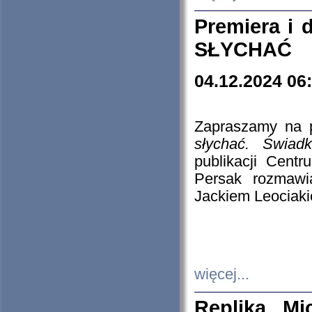
Premiera i
SŁYCHAĆ
04.12.2024 06
Zapraszamy na p
słychać. Świad
publikacji Cen
Persak rozmawi
Jackiem Leociaki
więcej...
Replika Mi