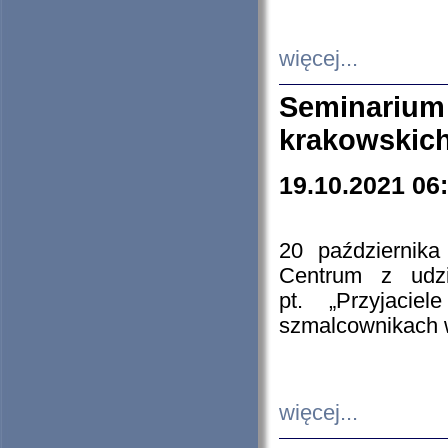
więcej...
Seminarium
krakowskich
19.10.2021 06
20 październik
Centrum z udzia
pt. „Przyjacie
szmalcownikach
więcej...