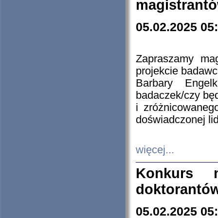
magistrantó
05.02.2025 05
Zapraszamy mag
projekcie badaw
Barbary Engel
badaczek/czy będ
i zróżnicowaneg
doświadczonej lid
więcej...
Konkurs n
doktorantó
05.02.2025 05