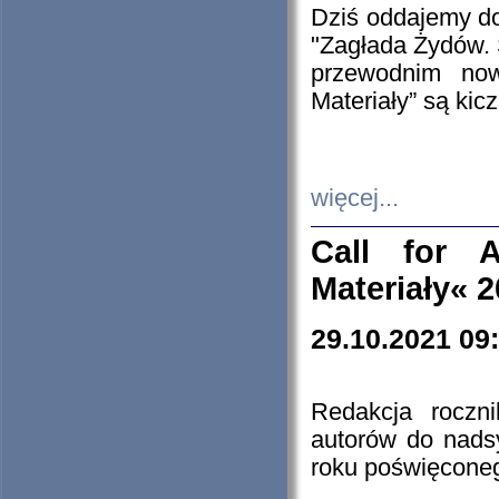
Dziś oddajemy 
"Zagłada Żydów. 
przewodnim now
Materiały” są kic
więcej...
Call for A
Materiały« 
29.10.2021 09
Redakcja roczn
autorów do nads
roku poświęcone