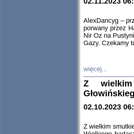
02.11.2023 06
AlexDancyg – przy
porwany przez H
Nir Oz na Pustyn
Gazy. Czekamy tu
więcej...
Z wielki
Głowińskie
02.10.2023 06
Z wielkim smutki