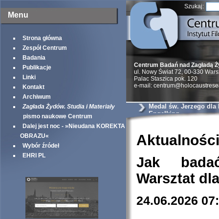
Szukaj:
Menu
Strona główna
Zespół Centrum
Badania
Centrum Badań nad Zagładą 
Publikacje
ul. Nowy Świat 72, 00-330 War
Linki
Palac Staszica pok. 120
e-mail: centrum@holocaustrese
Kontakt
Archiwum
Medal św. Jerzego dla
Zagłada Żydów. Studia i Materiały
Engelking
pismo naukowe Centrum
Dalej jest noc - »Nieudana KOREKTA
Aktualnośc
OBRAZU«
Wybór źródeł
EHRI PL
Jak bada
Warsztat dl
24.06.2026 07