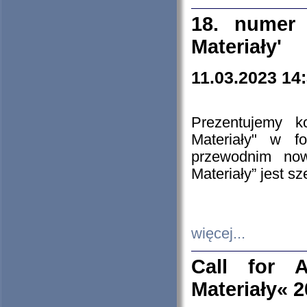
18. numer 
Materiały'
11.03.2023 14
Prezentujemy k
Materiały" w 
przewodnim now
Materiały” jest s
więcej...
Call for A
Materiały« 