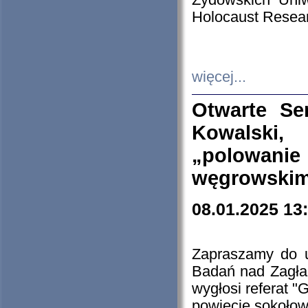
Żydowskich Uniw
Holocaust Resear
więcej...
Otwarte Se
Kowalski, 
„polowanie
węgrowskim.
08.01.2025 13
Zapraszamy do 
Badań nad Zagła
wygłosi referat "
powiecie sokołow