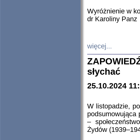
Wyróżnienie w k
dr Karoliny Panz
więcej...
ZAPOWIEDŹ
słychać
25.10.2024 11
W listopadzie, p
podsumowująca p
– społeczeństw
Żydów (1939–194