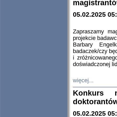
magistrantó
05.02.2025 05
Zapraszamy mag
projekcie badaw
Barbary Engel
badaczek/czy będ
i zróżnicowaneg
doświadczonej lid
więcej...
Konkurs n
doktorantó
05.02.2025 05