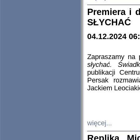
Premiera i
SŁYCHAĆ
04.12.2024 06
Zapraszamy na p
słychać. Świad
publikacji Cen
Persak rozmawi
Jackiem Leociaki
więcej...
Replika Mi