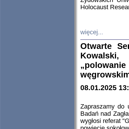
Żydowskich Uniw
Holocaust Resear
więcej...
Otwarte Se
Kowalski, 
„polowanie
węgrowskim.
08.01.2025 13
Zapraszamy do 
Badań nad Zagła
wygłosi referat "
powiecie sokołow