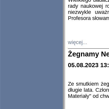
Wielkiego badacz
rady naukowej ro
niezwykle uważn
Profesora słowam
więcej...
Żegnamy Ne
05.08.2023 13
Ze smutkiem żeg
długie lata. Czł
Materiały" od chw