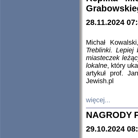
Grabowskieg
28.11.2024 07
Michał Kowalski
Treblinki. Lepie
miasteczek leżąc
lokalne
, który uk
artykuł prof. J
Jewish.pl
więcej...
NAGRODY P
29.10.2024 08