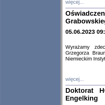
więcej...
Oświadczen
Grabowskie
05.06.2023 09
Wyrażamy zdecy
Grzegorza Brau
Niemieckim Insty
więcej...
Doktorat H
Engelking