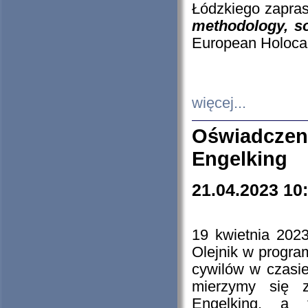
Łódzkiego zapras
methodology, so
European Holocau
więcej...
Oświadczen
Engelking
21.04.2023 10
19 kwietnia 2023
Olejnik w progra
cywilów w czasie
mierzymy się z
Engelking, a 