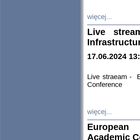
więcej...
Live stre
Infrastruct
17.06.2024 13
Live straeam - 
Conference
więcej...
European H
Academic C