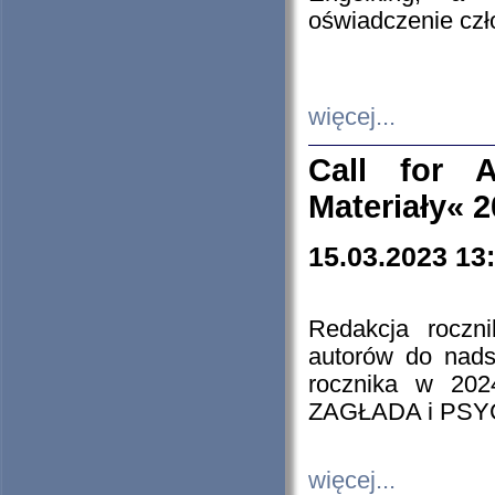
oświadczenie cz
więcej...
Call for A
Materiały« 
15.03.2023 13
Redakcja roczn
autorów do nads
rocznika w 202
ZAGŁADA i PS
więcej...