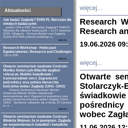
więcej...
Aktualności
Research W
Jak badać Zagładę? EHRI-PL Warsztat dla
młodych badaczy/ek
pobierz CfA w PDF Jak badać Zagładę? EHRI-PL
Research an
Warsztat dla młodych badaczy/ek – 13-17 września
2026, Oświęcim Centrum Badań nad Zagładą
Żydów IFiS PAN (członek polskiego w...
więcej...
19.06.2026 09
Research Workshop - Holocaust
Egodocuments: Research and Challenges
CfA in PDF ...
więcej...
więcej...
Otwarte seminarium naukowe Centrum -
Monika Stolarczyk-Bilardie wygłosi
Otwarte se
referat pt. Mobilni świadkowie i
transnarodowe sieci: Zagraniczni
pośrednicy oraz polska hierarchia
Stolarczyk-
kościelna wobec Zagłady (1941–1943)
Otwarte Seminarium Naukowe Monika
świadkowie
Stolarczyk-Bilardie Mobilni świadkowie i
transnarodowe sieci: Zagraniczni pośrednicy oraz
polska hierarchia kościelna wobec Zagłady (1941–
pośrednicy
1943) Spotkanie odbędzie się w środę 24 czerwca
br. w ...
więcej...
wobec Zagła
Otwarte seminarium naukowe Centrum -
Wioletta Wejman Ja to pamiętam. Zagłada
we wspomnieniach świadkiń i świadków
11.06.2026 12