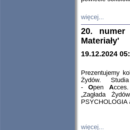
więcej...
20. numer 
Materiały'
19.12.2024 05
Prezentujemy kol
Żydów. Stud
-
O
pen
A
cces
„Zagłada Żydów
PSYCHOLOGIA 
więcej...