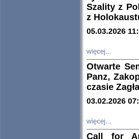
Szality z Po
z Holokaust
05.03.2026 11
więcej...
Otwarte Se
Panz, Zakop
czasie Zagł
03.02.2026 07
więcej...
Call for A