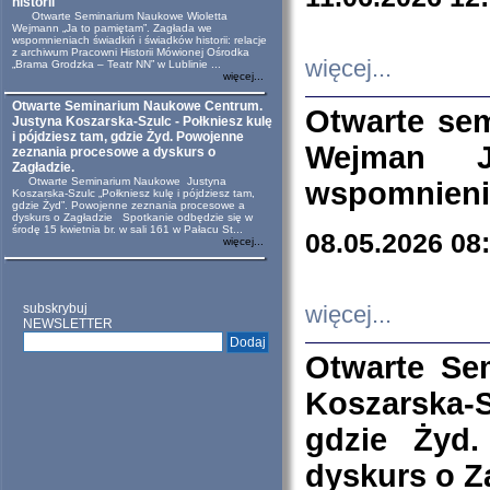
historii
Otwarte Seminarium Naukowe Wioletta
Wejmann „Ja to pamiętam”. Zagłada we
wspomnieniach świadkiń i świadków historii: relacje
z archiwum Pracowni Historii Mówionej Ośrodka
więcej...
„Brama Grodzka – Teatr NN” w Lublinie ...
więcej...
Otwarte Seminarium Naukowe Centrum.
Otwarte se
Justyna Koszarska-Szulc - Połkniesz kulę
i pójdziesz tam, gdzie Żyd. Powojenne
Wejman 
zeznania procesowe a dyskurs o
Zagładzie.
Otwarte Seminarium Naukowe Justyna
wspomnienia
Koszarska-Szulc „Połkniesz kulę i pójdziesz tam,
gdzie Żyd”. Powojenne zeznania procesowe a
dyskurs o Zagładzie Spotkanie odbędzie się w
środę 15 kwietnia br. w sali 161 w Pałacu St...
08.05.2026 08
więcej...
subskrybuj
więcej...
NEWSLETTER
Otwarte Se
Koszarska-S
gdzie Żyd
dyskurs o Z