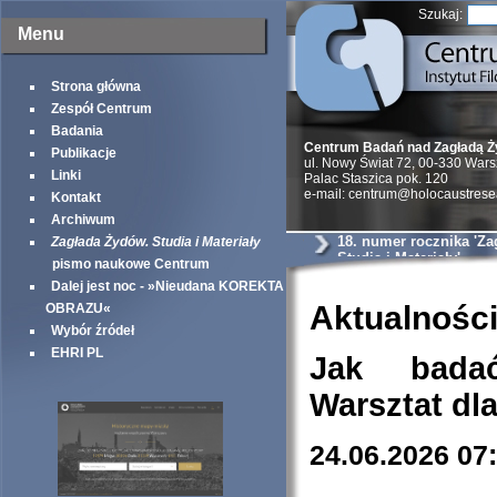
Szukaj:
Menu
Strona główna
Zespół Centrum
Badania
Centrum Badań nad Zagładą 
Publikacje
ul. Nowy Świat 72, 00-330 War
Linki
Palac Staszica pok. 120
e-mail: centrum@holocaustrese
Kontakt
Archiwum
18. numer rocznika 'Z
Zagłada Żydów. Studia i Materiały
Studia i Materiały'
pismo naukowe Centrum
Dalej jest noc - »Nieudana KOREKTA
Aktualnośc
OBRAZU«
Wybór źródeł
EHRI PL
Jak bada
Warsztat dl
24.06.2026 07