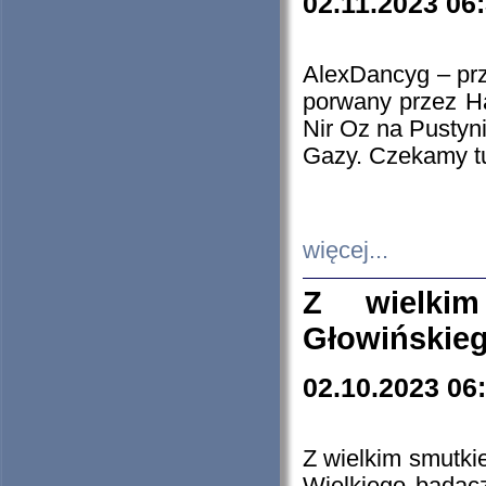
02.11.2023 06
AlexDancyg – przy
porwany przez H
Nir Oz na Pustyn
Gazy. Czekamy tu
więcej...
Z wielki
Głowińskie
02.10.2023 06
Z wielkim smutki