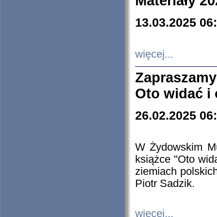
Materiały 20
13.03.2025 06
więcej...
Zapraszamy
Oto widać i
26.02.2025 06
W Żydowskim Muz
książce "Oto wid
ziemiach polski
Piotr Sadzik.
więcej...