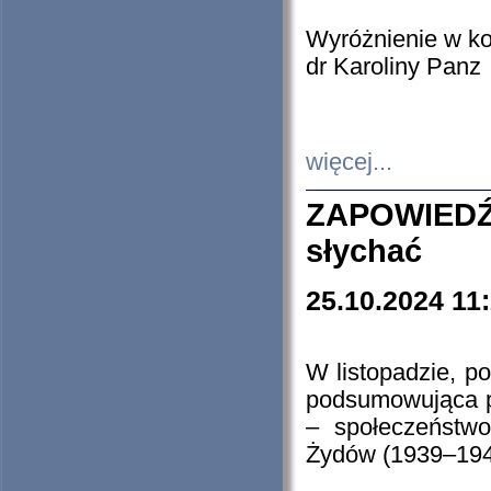
Wyróżnienie w k
dr Karoliny Panz
więcej...
ZAPOWIEDŹ
słychać
25.10.2024 11
W listopadzie, p
podsumowująca p
– społeczeństw
Żydów (1939–194