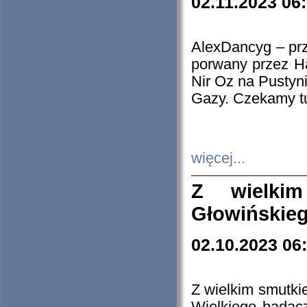
02.11.2023 06
AlexDancyg – przy
porwany przez H
Nir Oz na Pustyn
Gazy. Czekamy tu
więcej...
Z wielki
Głowińskie
02.10.2023 06
Z wielkim smutki