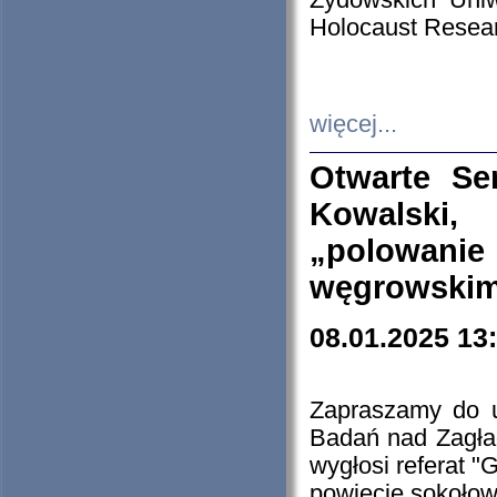
Żydowskich Uniw
Holocaust Resear
więcej...
Otwarte Se
Kowalski, 
„polowanie
węgrowskim.
08.01.2025 13
Zapraszamy do 
Badań nad Zagła
wygłosi referat "
powiecie sokołow