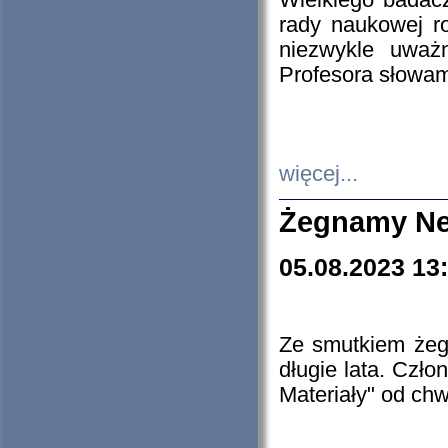
Wielkiego badacz
rady naukowej ro
niezwykle uważn
Profesora słowam
więcej...
Żegnamy Ne
05.08.2023 13
Ze smutkiem żeg
długie lata. Czł
Materiały" od chw