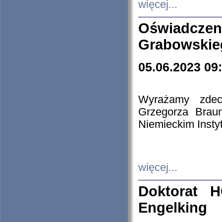
więcej...
Oświadczen
Grabowskie
05.06.2023 09
Wyrażamy zdecy
Grzegorza Brau
Niemieckim Insty
więcej...
Doktorat H
Engelking