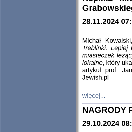
Grabowskieg
28.11.2024 07
Michał Kowalski
Treblinki. Lepie
miasteczek leżąc
lokalne
, który uk
artykuł prof. J
Jewish.pl
więcej...
NAGRODY P
29.10.2024 08