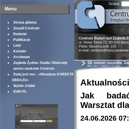
Szukaj:
Menu
Strona główna
Zespół Centrum
Badania
Centrum Badań nad Zagładą 
Publikacje
ul. Nowy Świat 72, 00-330 War
Linki
Palac Staszica pok. 120
e-mail: centrum@holocaustrese
Kontakt
Archiwum
18. numer rocznika 'Z
Zagłada Żydów. Studia i Materiały
Studia i Materiały'
pismo naukowe Centrum
Dalej jest noc - »Nieudana KOREKTA
Aktualnośc
OBRAZU«
Wybór źródeł
EHRI PL
Jak bada
Warsztat dl
24.06.2026 07