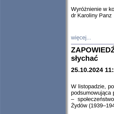
Wyróżnienie w k
dr Karoliny Panz
więcej...
ZAPOWIEDŹ
słychać
25.10.2024 11
W listopadzie, p
podsumowująca p
– społeczeństw
Żydów (1939–194