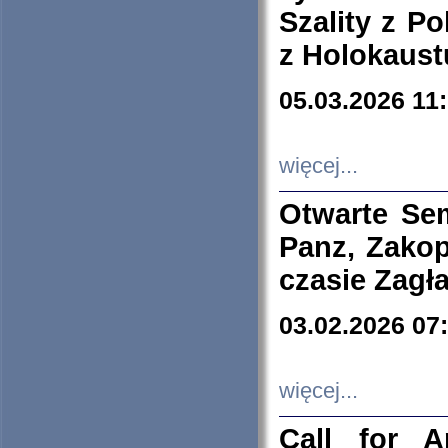
Szality z Po
z Holokaust
05.03.2026 11
więcej...
Otwarte Se
Panz, Zakop
czasie Zagł
03.02.2026 07
więcej...
Call for A