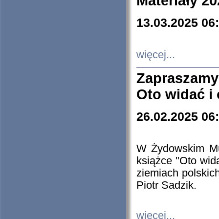
Materiały 20
13.03.2025 06
więcej...
Zapraszamy
Oto widać i
26.02.2025 06
W Żydowskim Muz
książce "Oto wid
ziemiach polski
Piotr Sadzik.
więcej...