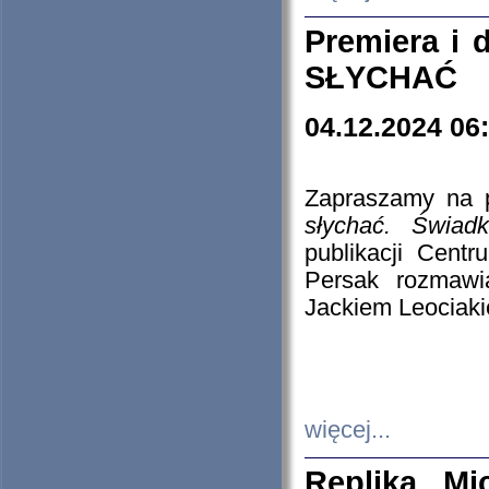
Premiera i
SŁYCHAĆ
04.12.2024 06
Zapraszamy na p
słychać. Świad
publikacji Cen
Persak rozmawi
Jackiem Leociaki
więcej...
Replika Mi