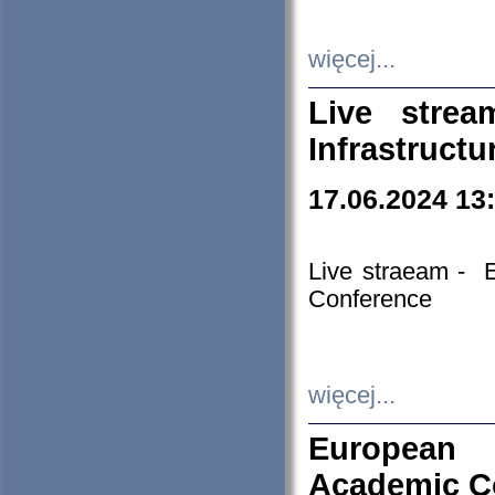
więcej...
Live stre
Infrastruct
17.06.2024 13
Live straeam - 
Conference
więcej...
European H
Academic C