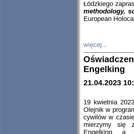
Łódzkiego zapras
methodology, so
European Holocau
więcej...
Oświadczen
Engelking
21.04.2023 10
19 kwietnia 2023
Olejnik w progra
cywilów w czasie
mierzymy się z
Engelking, a 