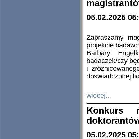
magistrantó
05.02.2025 05
Zapraszamy mag
projekcie badaw
Barbary Engel
badaczek/czy będ
i zróżnicowaneg
doświadczonej lid
więcej...
Konkurs n
doktorantó
05.02.2025 05