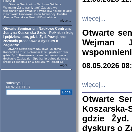
historii
Otwarte Seminarium Naukowe Wioletta
Wejmann „Ja to pamiętam”. Zagłada we
wspomnieniach świadkiń i świadków historii: relacje
z archiwum Pracowni Historii Mówionej Ośrodka
więcej...
„Brama Grodzka – Teatr NN” w Lublinie ...
więcej...
Otwarte Seminarium Naukowe Centrum.
Otwarte se
Justyna Koszarska-Szulc - Połkniesz kulę
i pójdziesz tam, gdzie Żyd. Powojenne
Wejman 
zeznania procesowe a dyskurs o
Zagładzie.
Otwarte Seminarium Naukowe Justyna
wspomnienia
Koszarska-Szulc „Połkniesz kulę i pójdziesz tam,
gdzie Żyd”. Powojenne zeznania procesowe a
dyskurs o Zagładzie Spotkanie odbędzie się w
środę 15 kwietnia br. w sali 161 w Pałacu St...
08.05.2026 08
więcej...
subskrybuj
więcej...
NEWSLETTER
Otwarte Se
Koszarska-S
gdzie Żyd
dyskurs o Z