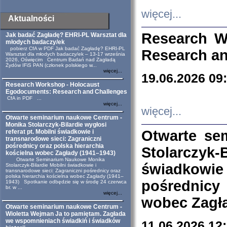
więcej...
Aktualności
Research W
Jak badać Zagładę? EHRI-PL Warsztat dla
młodych badaczy/ek
pobierz CfA w PDF Jak badać Zagładę? EHRI-PL
Research an
Warsztat dla młodych badaczy/ek – 13-17 września
2026, Oświęcim Centrum Badań nad Zagładą
Żydów IFiS PAN (członek polskiego w...
więcej...
19.06.2026 09
Research Workshop - Holocaust
Egodocuments: Research and Challenges
CfA in PDF ...
więcej...
więcej...
Otwarte seminarium naukowe Centrum -
Monika Stolarczyk-Bilardie wygłosi
Otwarte se
referat pt. Mobilni świadkowie i
transnarodowe sieci: Zagraniczni
pośrednicy oraz polska hierarchia
Stolarczyk-
kościelna wobec Zagłady (1941–1943)
Otwarte Seminarium Naukowe Monika
świadkowie
Stolarczyk-Bilardie Mobilni świadkowie i
transnarodowe sieci: Zagraniczni pośrednicy oraz
polska hierarchia kościelna wobec Zagłady (1941–
pośrednicy
1943) Spotkanie odbędzie się w środę 24 czerwca
br. w ...
więcej...
wobec Zagła
Otwarte seminarium naukowe Centrum -
Wioletta Wejman Ja to pamiętam. Zagłada
we wspomnieniach świadkiń i świadków
11.06.2026 12