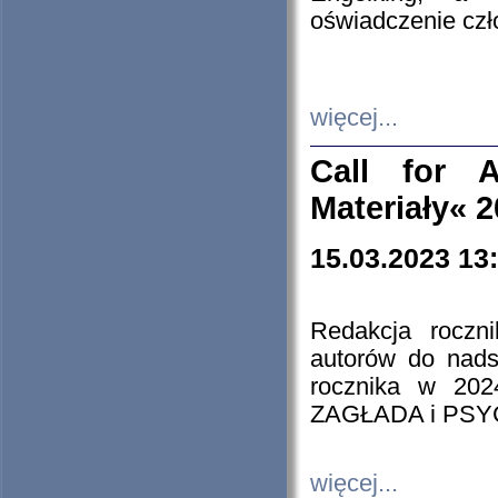
oświadczenie cz
więcej...
Call for A
Materiały« 
15.03.2023 13
Redakcja roczn
autorów do nads
rocznika w 202
ZAGŁADA i PS
więcej...