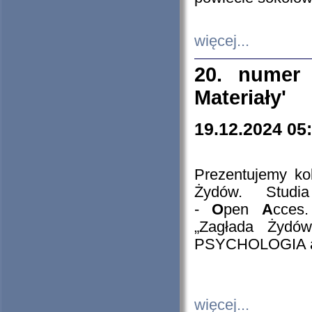
więcej...
20. numer 
Materiały'
19.12.2024 05
Prezentujemy kol
Żydów. Stud
-
O
pen
A
cces
„Zagłada Żydów
PSYCHOLOGIA 
więcej...