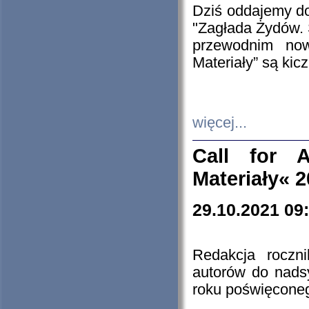
Dziś oddajemy 
"Zagłada Żydów. 
przewodnim now
Materiały” są kic
więcej...
Call for A
Materiały« 
29.10.2021 09
Redakcja roczn
autorów do nads
roku poświęcone