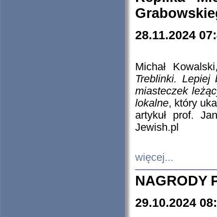
Grabowskieg
28.11.2024 07
Michał Kowalski
Treblinki. Lepie
miasteczek leżąc
lokalne
, który uk
artykuł prof. J
Jewish.pl
więcej...
NAGRODY P
29.10.2024 08