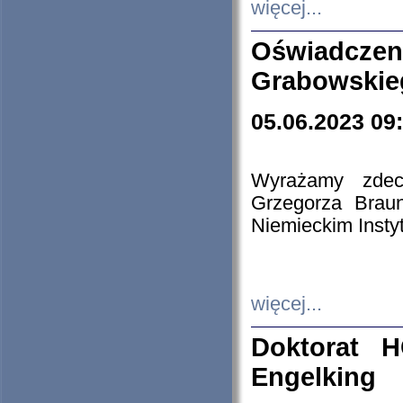
więcej...
Oświadczen
Grabowskie
05.06.2023 09
Wyrażamy zdecy
Grzegorza Brau
Niemieckim Insty
więcej...
Doktorat H
Engelking