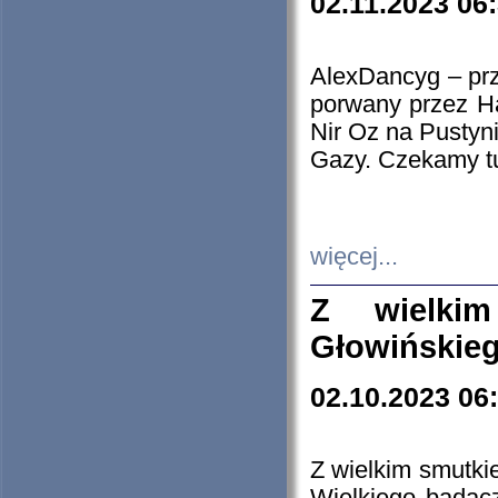
02.11.2023 06
AlexDancyg – przy
porwany przez H
Nir Oz na Pustyn
Gazy. Czekamy tu
więcej...
Z wielki
Głowińskie
02.10.2023 06
Z wielkim smutki