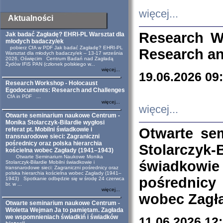
więcej...
Aktualności
Research W
Jak badać Zagładę? EHRI-PL Warsztat dla
młodych badaczy/ek
pobierz CfA w PDF Jak badać Zagładę? EHRI-PL
Research an
Warsztat dla młodych badaczy/ek – 13-17 września
2026, Oświęcim Centrum Badań nad Zagładą
Żydów IFiS PAN (członek polskiego w...
więcej...
19.06.2026 09
Research Workshop - Holocaust
Egodocuments: Research and Challenges
CfA in PDF ...
więcej...
więcej...
Otwarte seminarium naukowe Centrum -
Monika Stolarczyk-Bilardie wygłosi
Otwarte se
referat pt. Mobilni świadkowie i
transnarodowe sieci: Zagraniczni
pośrednicy oraz polska hierarchia
Stolarczyk-
kościelna wobec Zagłady (1941–1943)
Otwarte Seminarium Naukowe Monika
świadkowie
Stolarczyk-Bilardie Mobilni świadkowie i
transnarodowe sieci: Zagraniczni pośrednicy oraz
polska hierarchia kościelna wobec Zagłady (1941–
pośrednicy
1943) Spotkanie odbędzie się w środę 24 czerwca
br. w ...
więcej...
wobec Zagła
Otwarte seminarium naukowe Centrum -
Wioletta Wejman Ja to pamiętam. Zagłada
we wspomnieniach świadkiń i świadków
11.06.2026 12