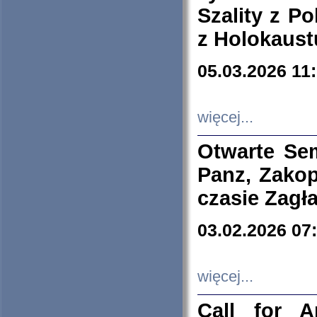
Szality z Po
z Holokaust
05.03.2026 11
więcej...
Otwarte Se
Panz, Zakop
czasie Zagł
03.02.2026 07
więcej...
Call for A