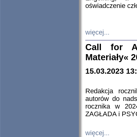
oświadczenie cz
więcej...
Call for A
Materiały« 
15.03.2023 13
Redakcja roczn
autorów do nads
rocznika w 202
ZAGŁADA i PS
więcej...