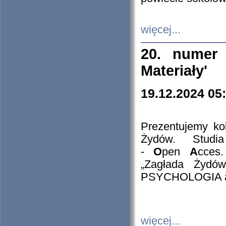
więcej...
20. numer 
Materiały'
19.12.2024 05
Prezentujemy kol
Żydów. Stud
-
O
pen
A
cces
„Zagłada Żydów
PSYCHOLOGIA 
więcej...