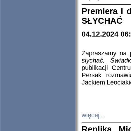
Premiera i
SŁYCHAĆ
04.12.2024 06
Zapraszamy na p
słychać. Świad
publikacji Cen
Persak rozmawi
Jackiem Leociaki
więcej...
Replika Mi