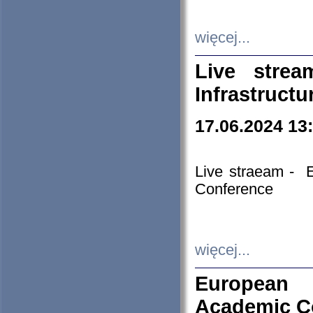
więcej...
Live stre
Infrastruct
17.06.2024 13
Live straeam - 
Conference
więcej...
European H
Academic C