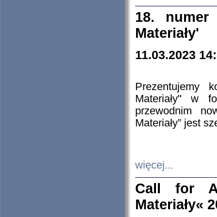
18. numer 
Materiały'
11.03.2023 14
Prezentujemy k
Materiały" w 
przewodnim now
Materiały” jest s
więcej...
Call for A
Materiały« 