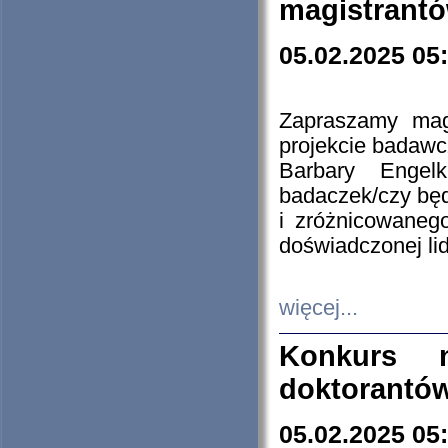
magistrantó
05.02.2025 05
Zapraszamy mag
projekcie badaw
Barbary Engel
badaczek/czy będ
i zróżnicowaneg
doświadczonej lid
więcej...
Konkurs n
doktorantó
05.02.2025 05