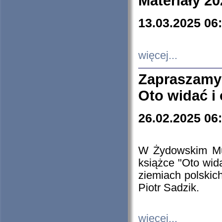
Materiały 20
13.03.2025 06
więcej...
Zapraszamy
Oto widać i
26.02.2025 06
W Żydowskim Muz
książce "Oto wid
ziemiach polski
Piotr Sadzik.
więcej...