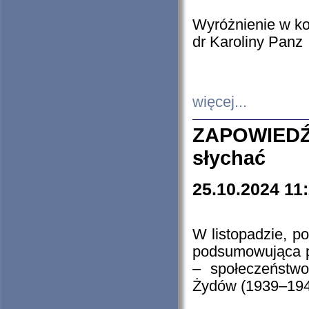
Wyróżnienie w k
dr Karoliny Panz
więcej...
ZAPOWIEDŹ
słychać
25.10.2024 11
W listopadzie, p
podsumowująca p
– społeczeństw
Żydów (1939–194