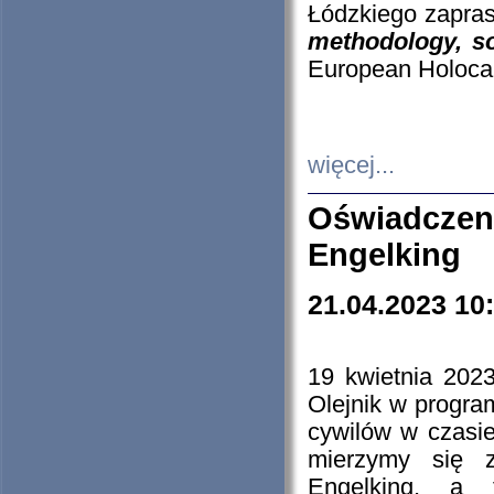
Łódzkiego zapras
methodology, so
European Holocau
więcej...
Oświadczen
Engelking
21.04.2023 10
19 kwietnia 2023
Olejnik w progra
cywilów w czasie
mierzymy się z
Engelking, a 