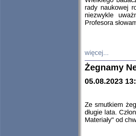
Wielkiego badacz
rady naukowej ro
niezwykle uważn
Profesora słowam
więcej...
Żegnamy Ne
05.08.2023 13
Ze smutkiem żeg
długie lata. Czł
Materiały" od chw