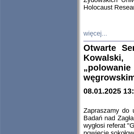
Żydowskich Uniw
Holocaust Resear
więcej...
Otwarte Se
Kowalski, 
„polowanie
węgrowskim.
08.01.2025 13
Zapraszamy do 
Badań nad Zagła
wygłosi referat "
powiecie sokołow