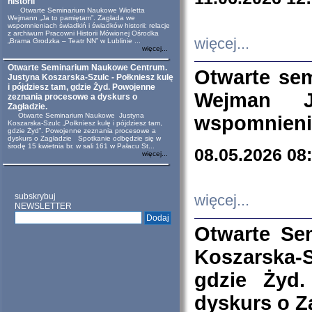
historii
Otwarte Seminarium Naukowe Wioletta
Wejmann „Ja to pamiętam”. Zagłada we
wspomnieniach świadkiń i świadków historii: relacje
z archiwum Pracowni Historii Mówionej Ośrodka
więcej...
„Brama Grodzka – Teatr NN” w Lublinie ...
więcej...
Otwarte Seminarium Naukowe Centrum.
Otwarte se
Justyna Koszarska-Szulc - Połkniesz kulę
i pójdziesz tam, gdzie Żyd. Powojenne
Wejman 
zeznania procesowe a dyskurs o
Zagładzie.
Otwarte Seminarium Naukowe Justyna
wspomnienia
Koszarska-Szulc „Połkniesz kulę i pójdziesz tam,
gdzie Żyd”. Powojenne zeznania procesowe a
dyskurs o Zagładzie Spotkanie odbędzie się w
środę 15 kwietnia br. w sali 161 w Pałacu St...
08.05.2026 08
więcej...
subskrybuj
więcej...
NEWSLETTER
Otwarte Se
Koszarska-S
gdzie Żyd
dyskurs o Z