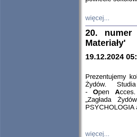
więcej...
20. numer 
Materiały'
19.12.2024 05
Prezentujemy kol
Żydów. Stud
-
O
pen
A
cces
„Zagłada Żydów
PSYCHOLOGIA 
więcej...