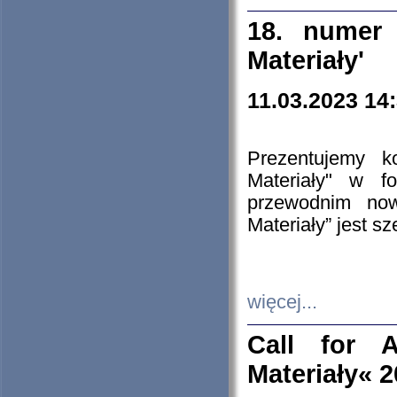
18. numer 
Materiały'
11.03.2023 14
Prezentujemy k
Materiały" w 
przewodnim now
Materiały” jest s
więcej...
Call for A
Materiały« 