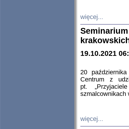
więcej...
Seminarium
krakowskich
19.10.2021 06
20 październik
Centrum z udzia
pt. „Przyjacie
szmalcownikach
więcej...