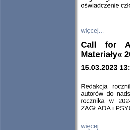
oświadczenie cz
więcej...
Call for A
Materiały« 
15.03.2023 13
Redakcja roczn
autorów do nads
rocznika w 202
ZAGŁADA i PS
więcej...