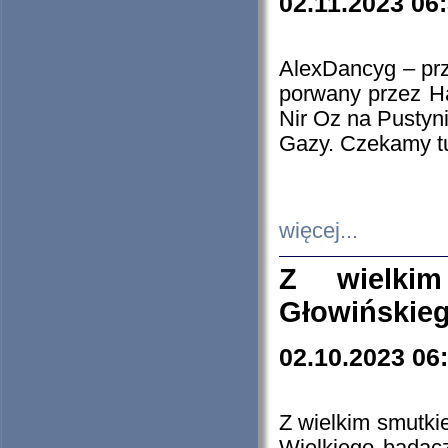
02.11.2023 06
AlexDancyg – przy
porwany przez H
Nir Oz na Pustyn
Gazy. Czekamy tu
więcej...
Z wielki
Głowińskie
02.10.2023 06
Z wielkim smutki