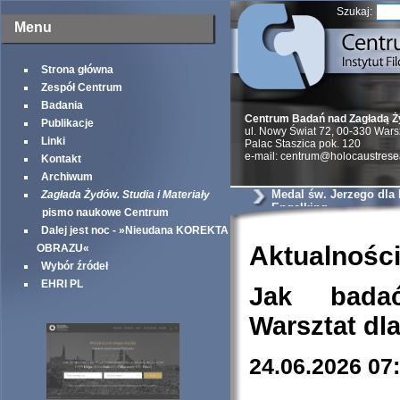
Szukaj:
Menu
Strona główna
Zespół Centrum
Badania
Centrum Badań nad Zagładą 
Publikacje
ul. Nowy Świat 72, 00-330 War
Linki
Palac Staszica pok. 120
e-mail: centrum@holocaustrese
Kontakt
Archiwum
Medal św. Jerzego dla
Zagłada Żydów. Studia i Materiały
Engelking
pismo naukowe Centrum
Dalej jest noc - »Nieudana KOREKTA
Aktualnośc
OBRAZU«
Wybór źródeł
EHRI PL
Jak bada
Warsztat dl
24.06.2026 07