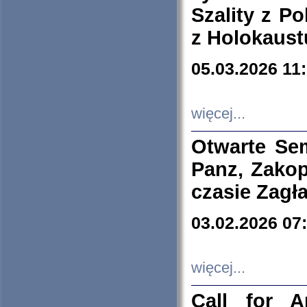
Szality z Po
z Holokaust
05.03.2026 11
więcej...
Otwarte Se
Panz, Zakop
czasie Zagł
03.02.2026 07
więcej...
Call for A