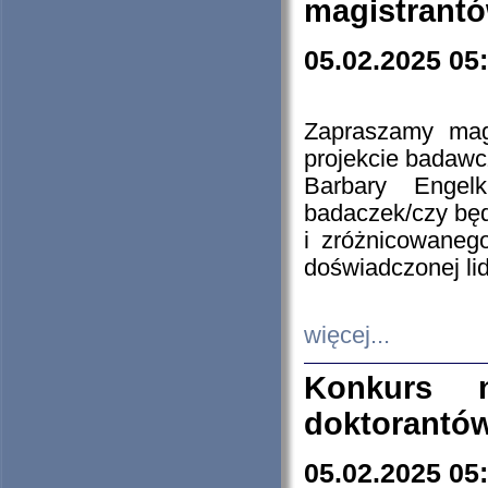
magistrantó
05.02.2025 05
Zapraszamy mag
projekcie badaw
Barbary Engel
badaczek/czy będ
i zróżnicowaneg
doświadczonej lid
więcej...
Konkurs n
doktorantó
05.02.2025 05