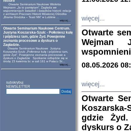
historii
Otwarte Seminarium Naukowe Wioletta
Wejmann „Ja to pamiętam”. Zagłada we
wspomnieniach świadkiń i świadków historii: relacje
z archiwum Pracowni Historii Mówionej Ośrodka
więcej...
„Brama Grodzka – Teatr NN” w Lublinie ...
więcej...
Otwarte Seminarium Naukowe Centrum.
Otwarte se
Justyna Koszarska-Szulc - Połkniesz kulę
i pójdziesz tam, gdzie Żyd. Powojenne
Wejman 
zeznania procesowe a dyskurs o
Zagładzie.
Otwarte Seminarium Naukowe Justyna
wspomnienia
Koszarska-Szulc „Połkniesz kulę i pójdziesz tam,
gdzie Żyd”. Powojenne zeznania procesowe a
dyskurs o Zagładzie Spotkanie odbędzie się w
środę 15 kwietnia br. w sali 161 w Pałacu St...
08.05.2026 08
więcej...
subskrybuj
więcej...
NEWSLETTER
Otwarte Se
Koszarska-S
gdzie Żyd
dyskurs o Z