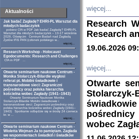
więcej...
Aktualności
Research W
Jak badać Zagładę? EHRI-PL Warsztat dla
młodych badaczy/ek
pobierz CfA w PDF Jak badać Zagładę? EHRI-PL
Research an
Warsztat dla młodych badaczy/ek – 13-17 września
2026, Oświęcim Centrum Badań nad Zagładą
Żydów IFiS PAN (członek polskiego w...
więcej...
19.06.2026 09
Research Workshop - Holocaust
Egodocuments: Research and Challenges
CfA in PDF ...
więcej...
więcej...
Otwarte seminarium naukowe Centrum -
Monika Stolarczyk-Bilardie wygłosi
Otwarte se
referat pt. Mobilni świadkowie i
transnarodowe sieci: Zagraniczni
pośrednicy oraz polska hierarchia
Stolarczyk-
kościelna wobec Zagłady (1941–1943)
Otwarte Seminarium Naukowe Monika
świadkowie
Stolarczyk-Bilardie Mobilni świadkowie i
transnarodowe sieci: Zagraniczni pośrednicy oraz
polska hierarchia kościelna wobec Zagłady (1941–
pośrednicy
1943) Spotkanie odbędzie się w środę 24 czerwca
br. w ...
więcej...
wobec Zagła
Otwarte seminarium naukowe Centrum -
Wioletta Wejman Ja to pamiętam. Zagłada
we wspomnieniach świadkiń i świadków
11.06.2026 12