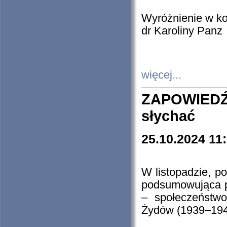
Wyróżnienie w k
dr Karoliny Panz
więcej...
ZAPOWIEDŹ
słychać
25.10.2024 11
W listopadzie, p
podsumowująca p
– społeczeństw
Żydów (1939–194