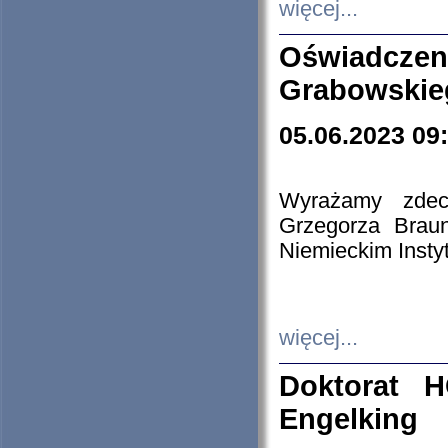
więcej...
Oświadczen
Grabowskie
05.06.2023 09
Wyrażamy zdecy
Grzegorza Brau
Niemieckim Insty
więcej...
Doktorat H
Engelking