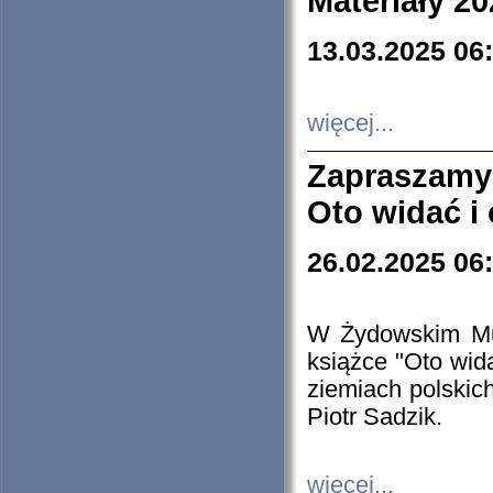
Materiały 20
13.03.2025 06
więcej...
Zapraszamy
Oto widać i
26.02.2025 06
W Żydowskim Muz
książce "Oto wid
ziemiach polski
Piotr Sadzik.
więcej...