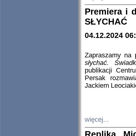
Premiera i
SŁYCHAĆ
04.12.2024 06
Zapraszamy na p
słychać. Świad
publikacji Cen
Persak rozmawi
Jackiem Leociaki
więcej...
Replika Mi