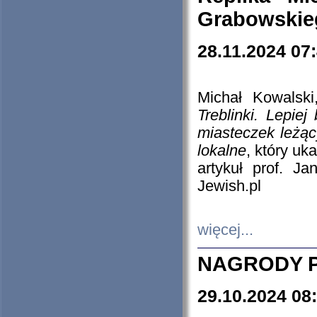
Grabowskieg
28.11.2024 07
Michał Kowalski
Treblinki. Lepie
miasteczek leżąc
lokalne
, który uk
artykuł prof. J
Jewish.pl
więcej...
NAGRODY P
29.10.2024 08