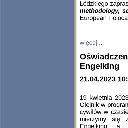
Łódzkiego zapras
methodology, so
European Holocau
więcej...
Oświadczen
Engelking
21.04.2023 10
19 kwietnia 2023
Olejnik w progra
cywilów w czasie
mierzymy się z
Engelking, a 