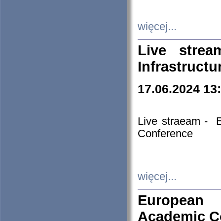
więcej...
Live stre
Infrastruct
17.06.2024 13
Live straeam - 
Conference
więcej...
European H
Academic C