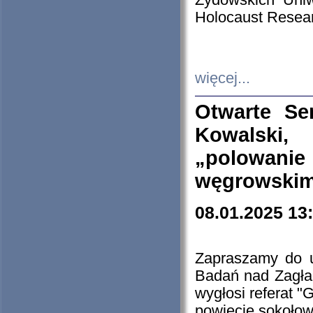
Żydowskich Uniw
Holocaust Resear
więcej...
Otwarte Se
Kowalski, 
„polowanie
węgrowskim.
08.01.2025 13
Zapraszamy do 
Badań nad Zagła
wygłosi referat "
powiecie sokołow