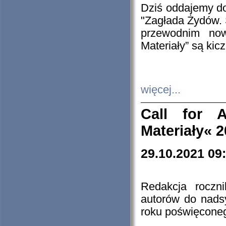
Dziś oddajemy 
"Zagłada Żydów. 
przewodnim now
Materiały” są kic
więcej...
Call for A
Materiały« 
29.10.2021 09
Redakcja roczn
autorów do nads
roku poświęcone