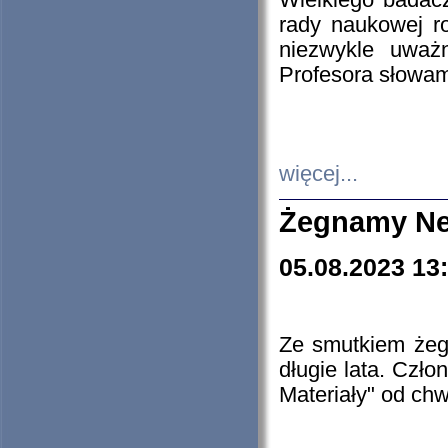
Wielkiego badacz
rady naukowej ro
niezwykle uważn
Profesora słowam
więcej...
Żegnamy Ne
05.08.2023 13
Ze smutkiem żeg
długie lata. Czł
Materiały" od chw