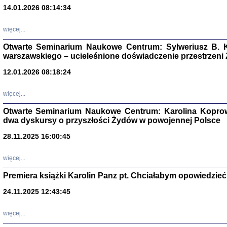
14.01.2026 08:14:34
Aryjs
więcej...
Sewek O
Otwarte Seminarium Naukowe Centrum: Sylweriusz B. K
warszawskiego – ucieleśnione doświadczenie przestrzeni
12.01.2026 08:18:24
więcej...
PISZĄC
Otwarte Seminarium Naukowe Centrum: Karolina Koprow
'z Dzie
dwa dyskursy o przyszłości Żydów w powojennej Polsce
Józef Zelkowicz, tłum.
28.11.2025 16:00:45
więcej...
Premiera książki Karolin Panz pt. Chciałabym opowiedzieć 
CZYTAJĄC GAZ
Dziennik pisa
24.11.2025 12:43:45
Jakub Hochbe
Warszawa 201
więcej...