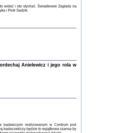
2017
o widać i oto słychać. Świadkowie Zagłady na
a i Piotr Sadzik.
WŚRÓD ZATRUTYCH NOŻY ...
i z getta i okupowanej Warszawy
c. i wstępem opatrzyła Agnieszka
Haska
Warszawa 2017
dechaj Anielewicz i jego rola w
, Z POMOCĄ BOŻĄ, JUŻ NIEBAWEM ...
 i Mirki Piżyców o życiu w getcie i okupowanej
ępem opatrzyła Barbara Engelking i Havi Dreifuss
2017
kcie badawczym realizowanym w Centrum pod
wą badaczek/czy będzie to wyjątkowa szansa by