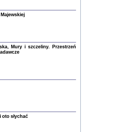
y Żydów w wybranych powiatach
okupowanej Polski
p Barbara Engelking, Jan Grabowski
 Majewskiej
Warszawa 2018
GA, ŻADNE KŁAMSTWO ...
a z warszawskiego getta
dler
,
oprac. i wstępem opatrzyła
Marta Janczewska
a, Mury i szczeliny. Przestrzeń
2018
 badawcze
Zagłada Żydów.
Studia i Materiały
nr 13, R. 2017
Warszawa 2017
 oto słychać
Ż PRZESZLI ...
sany w bunkrze (Żółkiew 1942-1944)
er
,
oprac. i wstępem opatrzyła Anna Wylegała