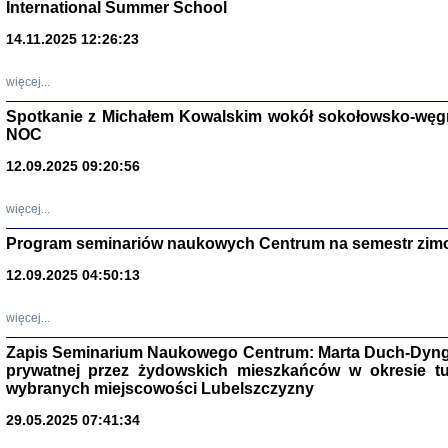
International Summer School
14.11.2025 12:26:23
więcej...
Spotkanie z Michałem Kowalskim wokół sokołowsko-węg
NOC
12.09.2025 09:20:56
więcej...
Program seminariów naukowych Centrum na semestr zim
Zagłada Żyd
Studia i Mater
12.09.2025 04:50:13
nr 14, R. 201
Warszawa 20
więcej...
Zapis Seminarium Naukowego Centrum: Marta Duch-Dyng
prywatnej przez żydowskich mieszkańców w okresie t
wybranych miejscowości Lubelszczyzny
29.05.2025 07:41:34