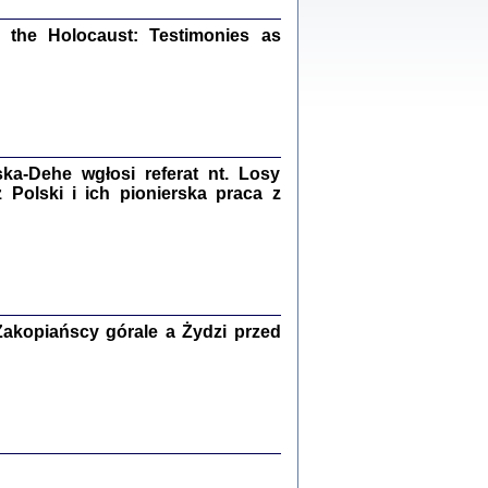
ów.
iały
the Holocaust: Testimonies as
1
21
a-Dehe wgłosi referat nt. Losy
NIESIE NAM KOLEJNA GODZINA ...
Polski i ich pionierska praca z
isany w ukryciu w latach 1943-1944
ara Engelking, tłum. z jidysz Monika
Polit
Warszawa 2020
akopiańscy górale a Żydzi przed
ów.
iały
0
20