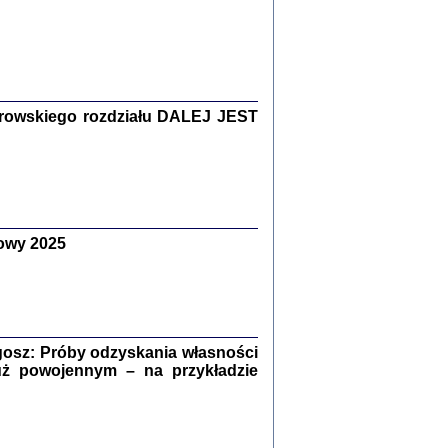
Zagłada Żydów.
Studia i Materiały
nr 15, R. 2019
Warszawa 2019
rowskiego rozdziału DALEJ JEST
owy 2025
ów.
iały
8
18
osz: Próby odzyskania własności
uż powojennym – na przykładzie