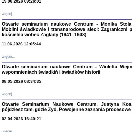
19.06.2026 09:26:01
więcej...
Otwarte seminarium naukowe Centrum - Monika Stolarcz
Mobilni świadkowie i transnarodowe sieci: Zagraniczni 
kościelna wobec Zagłady (1941–1943)
11.06.2026 12:05:44
Znowu mieliśmy
Dzienniki i pam
Binder Elza (El
więcej...
Wagner Rózia
oprac. Aleksa
Otwarte seminarium naukowe Centrum - Wioletta Wej
Warszawa 202
wspomnieniach świadkiń i świadków historii
08.05.2026 08:34:35
więcej...
oprac. Aleksan
Otwarte Seminarium Naukowe Centrum. Justyna Kosza
pójdziesz tam, gdzie Żyd. Powojenne zeznania procesowe 
02.04.2026 16:40:21
więcej...