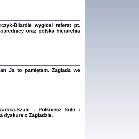
Zagłada Żydów.
Studia i Materiały
nr 18, R. 2022
Warszawa 2022
yk-Bilardie wygłosi referat pt.
pośrednicy oraz polska hierarchia
 iluzję, że żyjemy …
iętniki z Galicji Wschodniej
iszewa), Urman Jerzy Feliks, Strassler Szymon,
ndra Bańkowska
man Ja to pamiętam. Zagłada we
2
PAMIĘTNIK
Kalman Rotgeber
dra Bańkowska, wstęp Jacek Leociak
Warszawa 2021
rska-Szulc - Połkniesz kulę i
a dyskurs o Zagładzie.