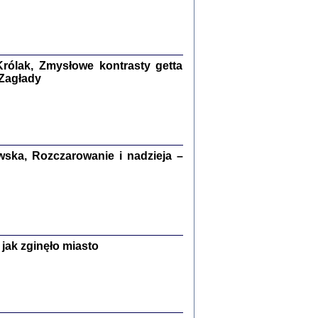
kiego Żyda wspomnienia, łzy i myśli
Zapiski z okupacyjnej Warszawy
konowski, oprac. Marta Janczewska
rólak, Zmysłowe kontrasty getta
Warszawa 2020
 Zagłady
Y TE SŁOWA JEST PRACOWNIKIEM
ska, Rozczarowanie i nadzieja –
GETTOWEJ INSTYTUCJI ...
nnika' i inne pisma z łódzkiego getta
 z jidysz, oprac. i wstęp. Monika Polit
Warszawa 2019
jak zginęło miasto
ETĘ NIEMIECKĄ ...
ny w ukryciu w Warszawie w latach 1943-1944
rg
,
oprac. i wstępem opatrzyła
Barbara Engelking
9