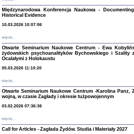
Zagłada Żyd
Studia i Mater
Międzynarodowa Konferencja Naukowa - Documenting 
nr 17, R. 202
Warszawa 20
Historical Evidence
10.03.2026 10:07:06
więcej...
Otwarte Seminarium Naukowe Centrum - Ewa Kobylińsk
NIE WIEMY CO PRZY
żydowskich psychoanalityków Bychowskiego i Szality z 
Dziennik p
Moszek Baum, oprac. Barb
Ocalałymi z Holokaustu
05.03.2026 11:10:20
więcej...
Otwarte Seminarium Naukowe Centrum -Karolina Panz, Z
wojną, w czasie Zagłady i okresie tużpowojennym
Zagłada Żyd
Studia i Mater
03.02.2026 07:36:36
nr 16, R. 202
Warszawa 20
więcej...
Call for Articles - Zagłada Żydów. Studia i Materiały 2027