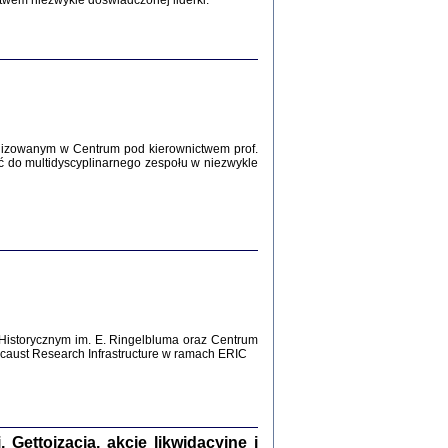
twem niezwykle doświadczonej liderki.
Zagłada Żydów.
Studia i Materiały
nr 12, R. 2016
Warszawa 2016
lizowanym w Centrum pod kierownictwem prof.
ć do multidyscyplinarnego zespołu w niezwykle
AŻ MAMY WSPANIAŁE ...
dzienniki Żydów z okolic Mińska
iego
tępem opatrzyła Barbara Engelking
2016
Historycznym im. E. Ringelbluma oraz Centrum
aust Research Infrastructure w ramach ERIC
T POSIADAĆ DOM POD ZIEMIĄ ...
ch z Zagłady w okolicach Dąbrowy
Tarnowskiej
oprac. i wstęp Jan Grabowski
Warszawa 2016
ettoizacja, akcje likwidacyjne i