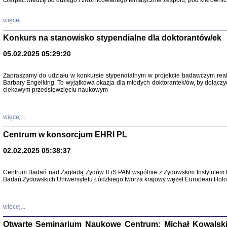
czerpać wiedzę od dużego i zróżnicowanego tematycznie zespołu, pod kierownic
więcej...
Konkurs na stanowisko stypendialne dla doktorantów/ek
05.02.2025 05:29:20
Zapraszamy do udziału w konkursie stypendialnym w projekcie badawczym rea
Barbary Engelking. To wyjątkowa okazja dla młodych doktorantek/ów, by dołączy
ciekawym przedsięwzięciu naukowym
SNY CHOCI
Okupacyjne 
Mazowieck
oprac. i ws
więcej...
Warszawa 
Centrum w konsorcjum EHRI PL
02.02.2025 05:38:37
Centrum Badań nad Zagładą Żydów IFiS PAN wspólnie z Żydowskim Instytutem 
Badań Żydowskich Uniwersytetu Łódzkiego tworza krajowy węzeł European Holoc
SZCZĘŚCIE JES
Losy kobiet ocalały
więcej...
Otwarte Seminarium Naukowe Centrum: Michał Kowalski, G