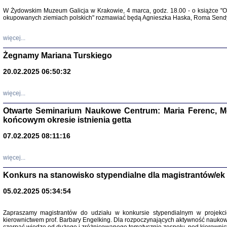
Warszawa 
W Żydowskim Muzeum Galicja w Krakowie, 4 marca, godz. 18.00 - o książce "Ot
okupowanych ziemiach polskich" rozmawiać będą Agnieszka Haska, Roma Sendyk
więcej...
Żegnamy Mariana Turskiego
20.02.2025 06:50:32
Zapisk
Tadeusz Obremski, opra
więcej...
Otwarte Seminarium Naukowe Centrum: Maria Ferenc, Mor
końcowym okresie istnienia getta
07.02.2025 08:11:16
więcej...
PO WOJNIE
Pisma Kopla
Konkurs na stanowisko stypendialne dla magistrantów/ek
Warszawie
oprac. i wst
05.02.2025 05:34:54
Warszawa 
Zapraszamy magistrantów do udziału w konkursie stypendialnym w proje
kierownictwem prof. Barbary Engelking. Dla rozpoczynających aktywność nauko