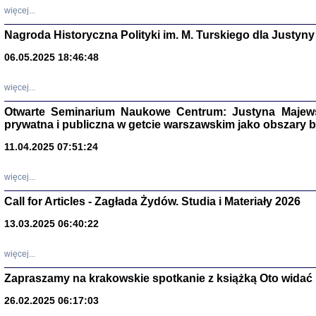
DALEJ JEST NOC. Los
więcej...
red. i wstę
Nagroda Historyczna Polityki im. M. Turskiego dla Justyny
06.05.2025 18:46:48
ŻADNA BLA
więcej...
Wspomnieni
Stanisław A
Otwarte Seminarium Naukowe Centrum: Justyna Majewsk
Warszawa 
prywatna i publiczna w getcie warszawskim jako obszary
11.04.2025 07:51:24
więcej...
Call for Articles - Zagłada Żydów. Studia i Materiały 2026
13.03.2025 06:40:22
więcej...
Zapraszamy na krakowskie spotkanie z książką Oto widać i
TYLEŚMY JU
Dziennik pi
26.02.2025 06:17:03
Clara Kram