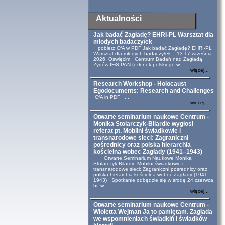
Aktualności
Jak badać Zagładę? EHRI-PL Warsztat dla
młodych badaczy/ek
pobierz CfA w PDF Jak badać Zagładę? EHRI-PL
Warsztat dla młodych badaczy/ek – 13-17 września
2026, Oświęcim Centrum Badań nad Zagładą
Żydów IFiS PAN (członek polskiego w...
więcej...
Research Workshop - Holocaust
Egodocuments: Research and Challenges
CfA in PDF ...
więcej...
Otwarte seminarium naukowe Centrum -
Monika Stolarczyk-Bilardie wygłosi
referat pt. Mobilni świadkowie i
transnarodowe sieci: Zagraniczni
pośrednicy oraz polska hierarchia
kościelna wobec Zagłady (1941–1943)
Otwarte Seminarium Naukowe Monika
Stolarczyk-Bilardie Mobilni świadkowie i
transnarodowe sieci: Zagraniczni pośrednicy oraz
polska hierarchia kościelna wobec Zagłady (1941–
1943) Spotkanie odbędzie się w środę 24 czerwca
br. w ...
więcej...
Otwarte seminarium naukowe Centrum -
Wioletta Wejman Ja to pamiętam. Zagłada
we wspomnieniach świadkiń i świadków