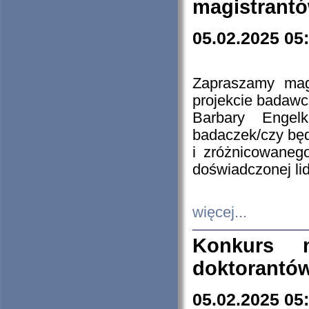
magistrantó
05.02.2025 05
Zapraszamy mag
projekcie badaw
Barbary Engel
badaczek/czy będ
i zróżnicowaneg
doświadczonej lid
więcej...
Konkurs n
doktorantó
05.02.2025 05