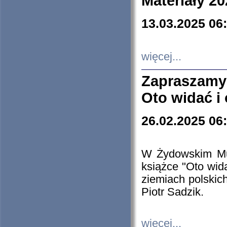
Materiały 20
13.03.2025 06
więcej...
Zapraszamy
Oto widać i
26.02.2025 06
W Żydowskim Muz
książce "Oto wid
ziemiach polski
Piotr Sadzik.
więcej...