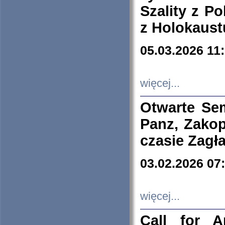
Szality z Po
z Holokaust
05.03.2026 11
więcej...
Otwarte Se
Panz, Zakop
czasie Zagł
03.02.2026 07
więcej...
Call for A