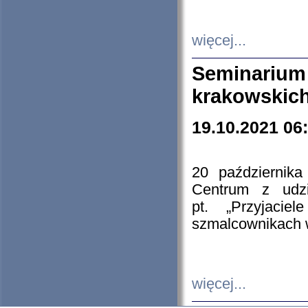
więcej...
Seminarium
krakowskich
19.10.2021 06
20 październik
Centrum z udzia
pt. „Przyjacie
szmalcownikach
więcej...