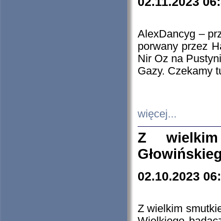
02.11.2023 06
AlexDancyg – przy
porwany przez H
Nir Oz na Pustyn
Gazy. Czekamy tu
więcej...
Z wielki
Głowińskie
02.10.2023 06
Z wielkim smutki