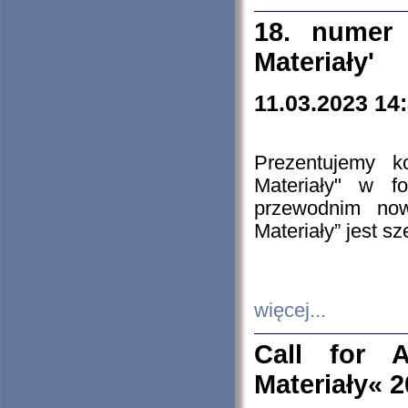
18. numer 
Materiały'
11.03.2023 14
Prezentujemy k
Materiały" w 
przewodnim now
Materiały” jest s
więcej...
Call for A
Materiały« 