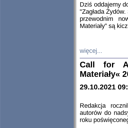
Dziś oddajemy 
"Zagłada Żydów. 
przewodnim now
Materiały” są kic
więcej...
Call for A
Materiały« 
29.10.2021 09
Redakcja roczn
autorów do nads
roku poświęcone