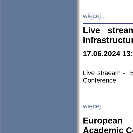
więcej...
Live stre
Infrastruct
17.06.2024 13
Live straeam - 
Conference
więcej...
European H
Academic C