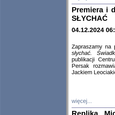
Premiera i
SŁYCHAĆ
04.12.2024 06
Zapraszamy na p
słychać. Świad
publikacji Cen
Persak rozmawi
Jackiem Leociaki
więcej...
Replika Mi