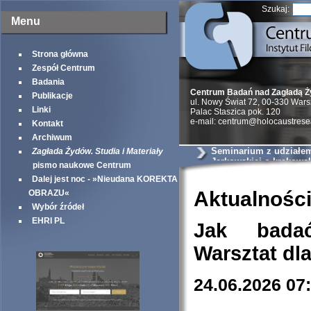
Szukaj:
Menu
Strona główna
Zespół Centrum
Badania
Centrum Badań nad Zagładą 
Publikacje
ul. Nowy Świat 72, 00-330 War
Linki
Palac Staszica pok. 120
e-mail: centrum@holocaustrese
Kontakt
Archiwum
Seminarium z udziałem 
Zagłada Żydów. Studia i Materiały
Jarkowskiej o krakows
pismo naukowe Centrum
szantażystach i szmal
Dalej jest noc - »Nieudana KOREKTA
Aktualnośc
OBRAZU«
Wybór źródeł
EHRI PL
Jak bada
Warsztat dl
24.06.2026 07