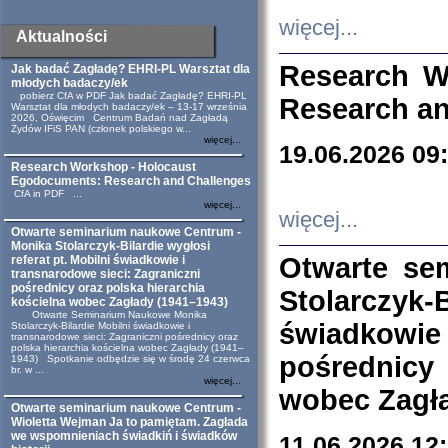
więcej...
Aktualności
Research W
Jak badać Zagładę? EHRI-PL Warsztat dla
młodych badaczy/ek
pobierz CfA w PDF Jak badać Zagładę? EHRI-PL
Research an
Warsztat dla młodych badaczy/ek – 13-17 września
2026, Oświęcim Centrum Badań nad Zagładą
Żydów IFiS PAN (członek polskiego w...
więcej...
19.06.2026 09
Research Workshop - Holocaust
Egodocuments: Research and Challenges
CfA in PDF ...
więcej...
więcej...
Otwarte seminarium naukowe Centrum -
Monika Stolarczyk-Bilardie wygłosi
Otwarte se
referat pt. Mobilni świadkowie i
transnarodowe sieci: Zagraniczni
pośrednicy oraz polska hierarchia
Stolarczyk-
kościelna wobec Zagłady (1941–1943)
Otwarte Seminarium Naukowe Monika
świadkowie
Stolarczyk-Bilardie Mobilni świadkowie i
transnarodowe sieci: Zagraniczni pośrednicy oraz
polska hierarchia kościelna wobec Zagłady (1941–
pośrednicy
1943) Spotkanie odbędzie się w środę 24 czerwca
br. w ...
więcej...
wobec Zagła
Otwarte seminarium naukowe Centrum -
Wioletta Wejman Ja to pamiętam. Zagłada
we wspomnieniach świadkiń i świadków
11.06.2026 12