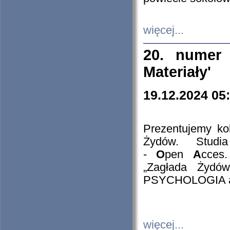
więcej...
20. numer 
Materiały'
19.12.2024 05
Prezentujemy kol
Żydów. Stud
-
O
pen
A
cces
„Zagłada Żydów
PSYCHOLOGIA 
więcej...