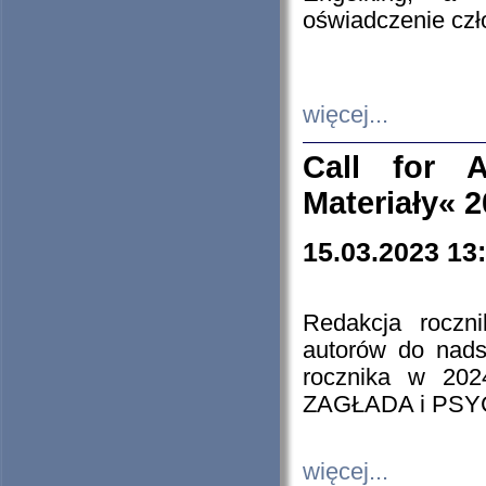
oświadczenie cz
więcej...
Call for A
Materiały« 
15.03.2023 13
Redakcja roczn
autorów do nads
rocznika w 202
ZAGŁADA i PS
więcej...