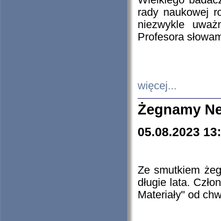
Wielkiego badacz
rady naukowej ro
niezwykle uważn
Profesora słowam
więcej...
Żegnamy Ne
05.08.2023 13
Ze smutkiem żeg
długie lata. Czł
Materiały" od chw