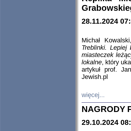
Grabowskieg
28.11.2024 07
Michał Kowalski
Treblinki. Lepie
miasteczek leżąc
lokalne
, który uk
artykuł prof. J
Jewish.pl
więcej...
NAGRODY P
29.10.2024 08