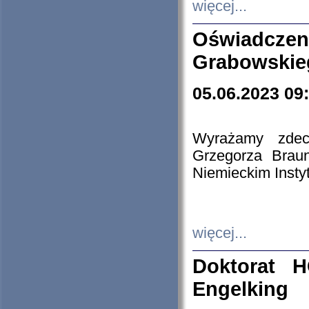
więcej...
Oświadczen
Grabowskie
05.06.2023 09
Wyrażamy zdecy
Grzegorza Brau
Niemieckim Insty
więcej...
Doktorat H
Engelking