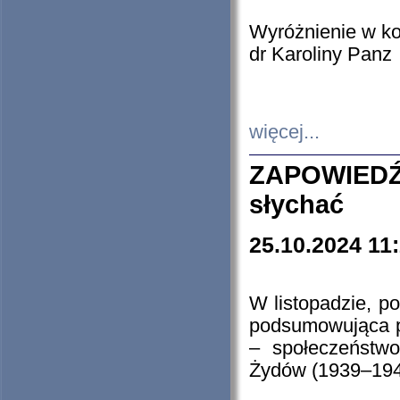
Wyróżnienie w k
dr Karoliny Panz
więcej...
ZAPOWIEDŹ
słychać
25.10.2024 11
W listopadzie, p
podsumowująca p
– społeczeństw
Żydów (1939–194