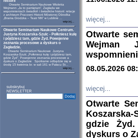
historii
Otwarte Seminarium Naukowe Wioletta
Wejmann „Ja to pamiętam”. Zagłada we
wspomnieniach świadkiń i świadków historii: relacje
z archiwum Pracowni Historii Mówionej Ośrodka
więcej...
„Brama Grodzka – Teatr NN” w Lublinie ...
więcej...
Otwarte Seminarium Naukowe Centrum.
Otwarte se
Justyna Koszarska-Szulc - Połkniesz kulę
i pójdziesz tam, gdzie Żyd. Powojenne
Wejman 
zeznania procesowe a dyskurs o
Zagładzie.
Otwarte Seminarium Naukowe Justyna
wspomnienia
Koszarska-Szulc „Połkniesz kulę i pójdziesz tam,
gdzie Żyd”. Powojenne zeznania procesowe a
dyskurs o Zagładzie Spotkanie odbędzie się w
środę 15 kwietnia br. w sali 161 w Pałacu St...
08.05.2026 08
więcej...
subskrybuj
więcej...
NEWSLETTER
Otwarte Se
Koszarska-S
gdzie Żyd
dyskurs o Z