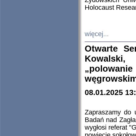
Żydowskich Uniw
Holocaust Resear
więcej...
Otwarte Se
Kowalski, 
„polowanie
węgrowskim.
08.01.2025 13
Zapraszamy do 
Badań nad Zagła
wygłosi referat "
powiecie sokołow