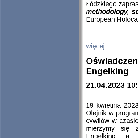
Łódzkiego zapras
methodology, so
European Holocau
więcej...
Oświadczen
Engelking
21.04.2023 10
19 kwietnia 2023
Olejnik w progra
cywilów w czasie
mierzymy się z
Engelking, a 