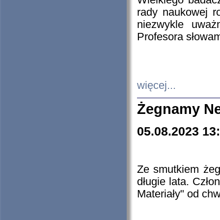
Wielkiego badacz
rady naukowej ro
niezwykle uważn
Profesora słowam
więcej...
Żegnamy Ne
05.08.2023 13
Ze smutkiem żeg
długie lata. Czł
Materiały" od chw