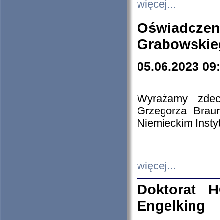
więcej...
Oświadczen
Grabowskie
05.06.2023 09
Wyrażamy zdecy
Grzegorza Brau
Niemieckim Insty
więcej...
Doktorat H
Engelking