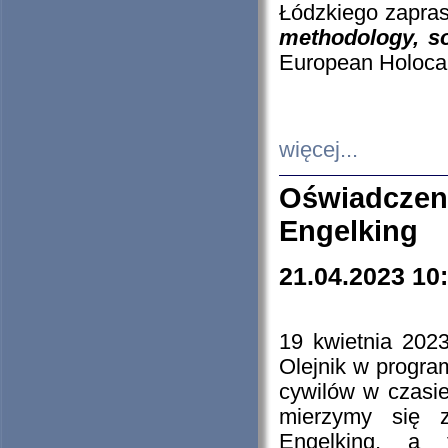
Łódzkiego zapras
methodology, so
European Holocau
więcej...
Oświadczen
Engelking
21.04.2023 10
19 kwietnia 2023
Olejnik w progra
cywilów w czasie
mierzymy się z
Engelking, a 