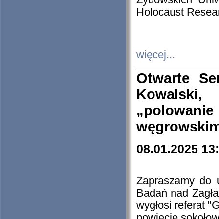
Żydowskich Uniw
Holocaust Resear
więcej...
Otwarte Se
Kowalski, 
„polowanie
węgrowskim.
08.01.2025 13
Zapraszamy do 
Badań nad Zagła
wygłosi referat "
powiecie sokołow