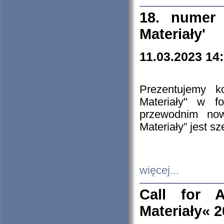
18. numer 
Materiały'
11.03.2023 14
Prezentujemy k
Materiały" w 
przewodnim now
Materiały” jest s
więcej...
Call for A
Materiały« 