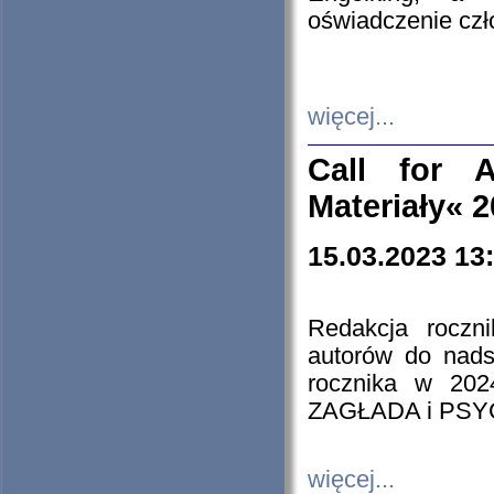
oświadczenie cz
więcej...
Call for A
Materiały« 
15.03.2023 13
Redakcja roczn
autorów do nads
rocznika w 202
ZAGŁADA i PS
więcej...