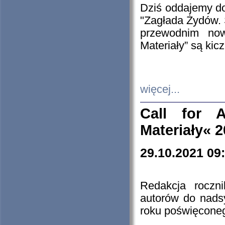
Dziś oddajemy 
"Zagłada Żydów. 
przewodnim now
Materiały” są kic
więcej...
Call for A
Materiały« 
29.10.2021 09
Redakcja roczn
autorów do nads
roku poświęcone