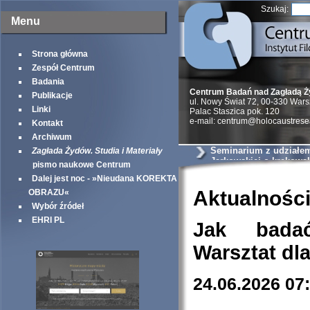
Szukaj:
Menu
Strona główna
Zespół Centrum
Badania
Centrum Badań nad Zagładą 
Publikacje
ul. Nowy Świat 72, 00-330 War
Linki
Palac Staszica pok. 120
e-mail: centrum@holocaustrese
Kontakt
Archiwum
Seminarium z udziałem 
Zagłada Żydów. Studia i Materiały
Jarkowskiej o krakows
pismo naukowe Centrum
szantażystach i szmal
Dalej jest noc - »Nieudana KOREKTA
Aktualnośc
OBRAZU«
Wybór źródeł
EHRI PL
Jak bada
Warsztat dl
24.06.2026 07