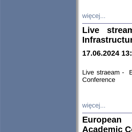
więcej...
Live stre
Infrastruct
17.06.2024 13
Live straeam - 
Conference
więcej...
European H
Academic C