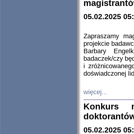
magistrantó
05.02.2025 05
Zapraszamy mag
projekcie badaw
Barbary Engel
badaczek/czy będ
i zróżnicowaneg
doświadczonej lid
więcej...
Konkurs n
doktorantó
05.02.2025 05