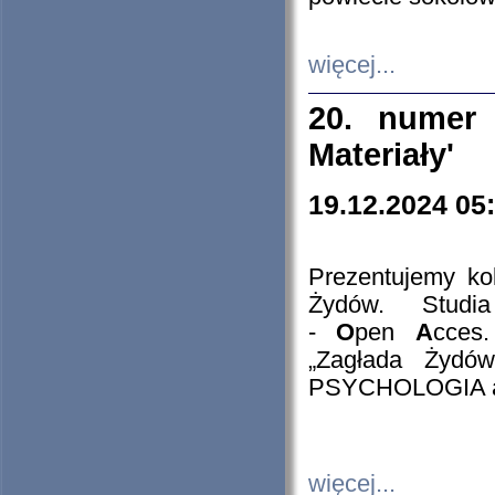
więcej...
20. numer 
Materiały'
19.12.2024 05
Prezentujemy kol
Żydów. Stud
-
O
pen
A
cces
„Zagłada Żydów
PSYCHOLOGIA 
więcej...