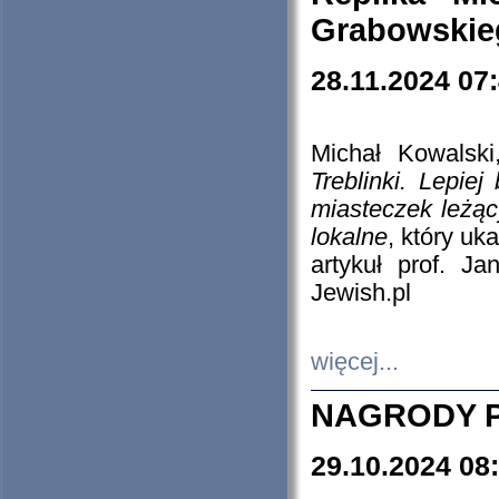
Grabowskieg
28.11.2024 07
Michał Kowalski
Treblinki. Lepie
miasteczek leżąc
lokalne
, który uk
artykuł prof. J
Jewish.pl
więcej...
NAGRODY P
29.10.2024 08