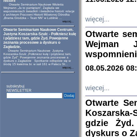
historii
Otwarte Seminarium Naukowe Wioletta
Wejmann „Ja to pamiętam”. Zagłada we
wspomnieniach świadkiń i świadków historii: relacje
z archiwum Pracowni Historii Mówionej Ośrodka
więcej...
„Brama Grodzka – Teatr NN” w Lublinie ...
więcej...
Otwarte Seminarium Naukowe Centrum.
Otwarte se
Justyna Koszarska-Szulc - Połkniesz kulę
i pójdziesz tam, gdzie Żyd. Powojenne
Wejman 
zeznania procesowe a dyskurs o
Zagładzie.
Otwarte Seminarium Naukowe Justyna
wspomnienia
Koszarska-Szulc „Połkniesz kulę i pójdziesz tam,
gdzie Żyd”. Powojenne zeznania procesowe a
dyskurs o Zagładzie Spotkanie odbędzie się w
środę 15 kwietnia br. w sali 161 w Pałacu St...
08.05.2026 08
więcej...
subskrybuj
więcej...
NEWSLETTER
Otwarte Se
Koszarska-S
gdzie Żyd
dyskurs o Z