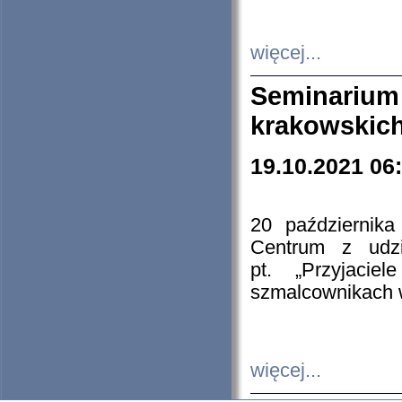
więcej...
Seminarium
krakowskich
19.10.2021 06
20 październik
Centrum z udzia
pt. „Przyjacie
szmalcownikach
więcej...