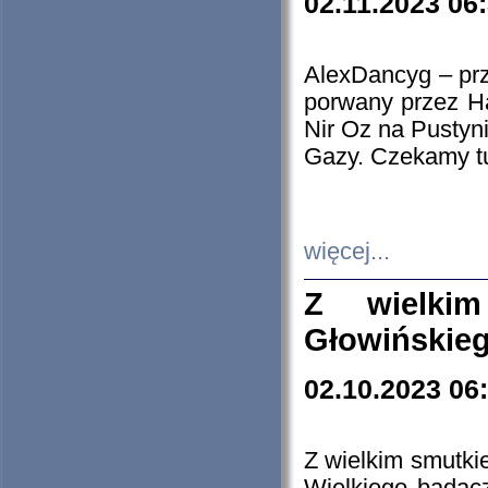
02.11.2023 06
AlexDancyg – przy
porwany przez H
Nir Oz na Pustyn
Gazy. Czekamy tu
więcej...
Z wielki
Głowińskie
02.10.2023 06
Z wielkim smutki