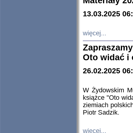
Materiały 20
13.03.2025 06
więcej...
Zapraszamy
Oto widać i
26.02.2025 06
W Żydowskim Muz
książce "Oto wid
ziemiach polski
Piotr Sadzik.
więcej...