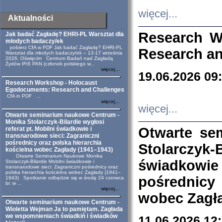
więcej...
Aktualności
Research W
Jak badać Zagładę? EHRI-PL Warsztat dla
młodych badaczy/ek
pobierz CfA w PDF Jak badać Zagładę? EHRI-PL
Research an
Warsztat dla młodych badaczy/ek – 13-17 września
2026, Oświęcim Centrum Badań nad Zagładą
Żydów IFiS PAN (członek polskiego w...
więcej...
19.06.2026 09
Research Workshop - Holocaust
Egodocuments: Research and Challenges
CfA in PDF ...
więcej...
więcej...
Otwarte seminarium naukowe Centrum -
Monika Stolarczyk-Bilardie wygłosi
Otwarte se
referat pt. Mobilni świadkowie i
transnarodowe sieci: Zagraniczni
pośrednicy oraz polska hierarchia
Stolarczyk-
kościelna wobec Zagłady (1941–1943)
Otwarte Seminarium Naukowe Monika
świadkowie
Stolarczyk-Bilardie Mobilni świadkowie i
transnarodowe sieci: Zagraniczni pośrednicy oraz
polska hierarchia kościelna wobec Zagłady (1941–
pośrednicy
1943) Spotkanie odbędzie się w środę 24 czerwca
br. w ...
więcej...
wobec Zagła
Otwarte seminarium naukowe Centrum -
Wioletta Wejman Ja to pamiętam. Zagłada
we wspomnieniach świadkiń i świadków
11.06.2026 12