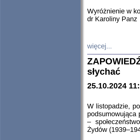
Wyróżnienie w k
dr Karoliny Panz
więcej...
ZAPOWIEDŹ
słychać
25.10.2024 11
W listopadzie, p
podsumowująca p
– społeczeństw
Żydów (1939–194