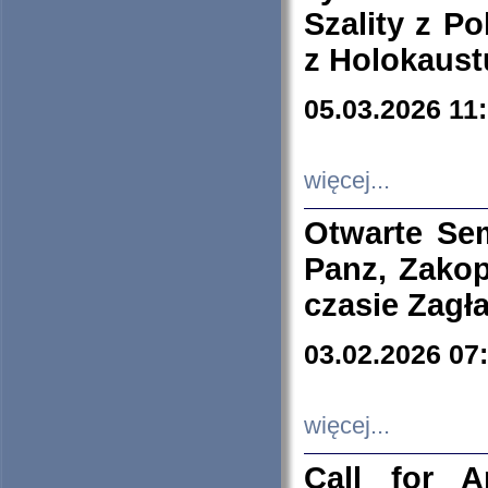
Szality z Po
z Holokaust
05.03.2026 11
więcej...
Otwarte Se
Panz, Zakop
czasie Zagł
03.02.2026 07
więcej...
Call for A