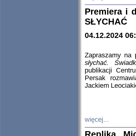
Premiera i
SŁYCHAĆ
04.12.2024 06
Zapraszamy na p
słychać. Świad
publikacji Cen
Persak rozmawi
Jackiem Leociaki
więcej...
Replika Mi