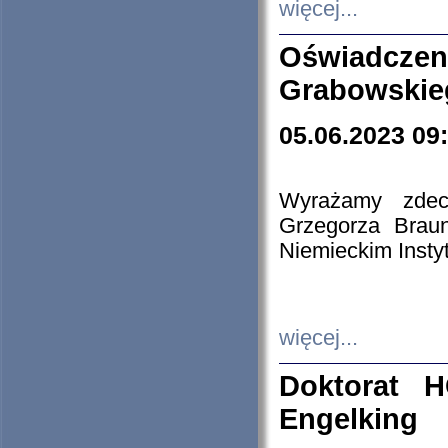
więcej...
Oświadczen
Grabowskie
05.06.2023 09
Wyrażamy zdecy
Grzegorza Brau
Niemieckim Insty
więcej...
Doktorat H
Engelking