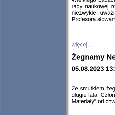
Wielkiego badacz
rady naukowej ro
niezwykle uważn
Profesora słowam
więcej...
Żegnamy Ne
05.08.2023 13
Ze smutkiem żeg
długie lata. Czł
Materiały" od chw