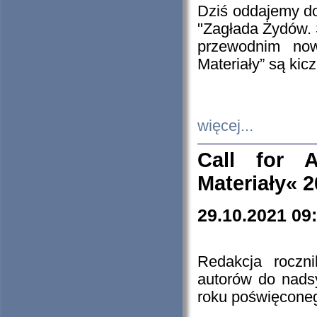
Dziś oddajemy 
"Zagłada Żydów. 
przewodnim now
Materiały” są kic
więcej...
Call for A
Materiały« 
29.10.2021 09
Redakcja roczn
autorów do nads
roku poświęcone