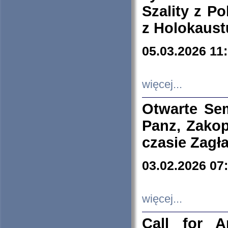
Szality z Po
z Holokaust
05.03.2026 11
więcej...
Otwarte Se
Panz, Zakop
czasie Zagł
03.02.2026 07
więcej...
Call for A