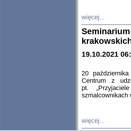
więcej...
Seminarium
krakowskich
19.10.2021 06
20 październik
Centrum z udzia
pt. „Przyjacie
szmalcownikach
więcej...