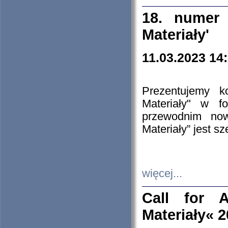
18. numer 
Materiały'
11.03.2023 14
Prezentujemy k
Materiały" w 
przewodnim now
Materiały” jest s
więcej...
Call for A
Materiały« 