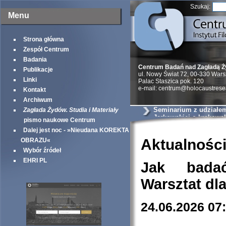
Szukaj:
Menu
Strona główna
Zespół Centrum
Badania
Centrum Badań nad Zagładą 
Publikacje
ul. Nowy Świat 72, 00-330 War
Linki
Palac Staszica pok. 120
e-mail: centrum@holocaustrese
Kontakt
Archiwum
Seminarium z udziałem 
Zagłada Żydów. Studia i Materiały
Jarkowskiej o krakows
pismo naukowe Centrum
szantażystach i szmal
Dalej jest noc - »Nieudana KOREKTA
Aktualnośc
OBRAZU«
Wybór źródeł
EHRI PL
Jak bada
Warsztat dl
24.06.2026 07