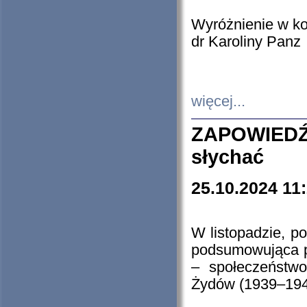
Wyróżnienie w k
dr Karoliny Panz
więcej...
ZAPOWIEDŹ
słychać
25.10.2024 11
W listopadzie, p
podsumowująca p
– społeczeństw
Żydów (1939–194