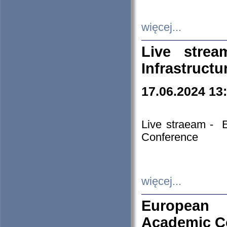
więcej...
Live stre
Infrastruct
17.06.2024 13
Live straeam - 
Conference
więcej...
European H
Academic C