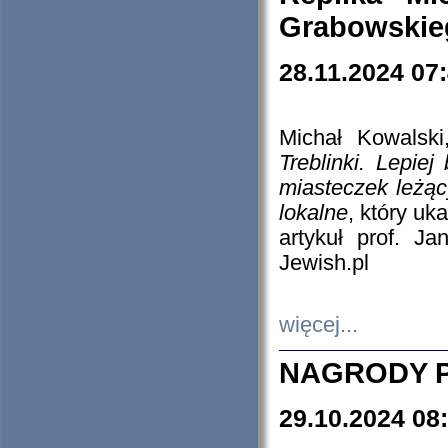
Grabowskieg
28.11.2024 07
Michał Kowalski
Treblinki. Lepie
miasteczek leżąc
lokalne
, który uk
artykuł prof. J
Jewish.pl
więcej...
NAGRODY P
29.10.2024 08