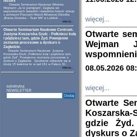
historii
Otwarte Seminarium Naukowe Wioletta
Wejmann „Ja to pamiętam”. Zagłada we
wspomnieniach świadkiń i świadków historii: relacje
z archiwum Pracowni Historii Mówionej Ośrodka
więcej...
„Brama Grodzka – Teatr NN” w Lublinie ...
więcej...
Otwarte Seminarium Naukowe Centrum.
Otwarte se
Justyna Koszarska-Szulc - Połkniesz kulę
i pójdziesz tam, gdzie Żyd. Powojenne
Wejman 
zeznania procesowe a dyskurs o
Zagładzie.
Otwarte Seminarium Naukowe Justyna
wspomnienia
Koszarska-Szulc „Połkniesz kulę i pójdziesz tam,
gdzie Żyd”. Powojenne zeznania procesowe a
dyskurs o Zagładzie Spotkanie odbędzie się w
środę 15 kwietnia br. w sali 161 w Pałacu St...
08.05.2026 08
więcej...
subskrybuj
więcej...
NEWSLETTER
Otwarte Se
Koszarska-S
gdzie Żyd
dyskurs o Z