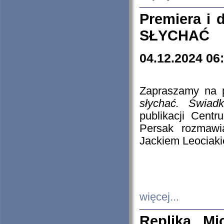
Premiera i
SŁYCHAĆ
04.12.2024 06
Zapraszamy na p
słychać. Świad
publikacji Cen
Persak rozmawi
Jackiem Leociaki
więcej...
Replika Mi