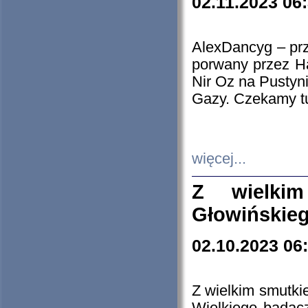
02.11.2023 06
AlexDancyg – przy
porwany przez H
Nir Oz na Pustyn
Gazy. Czekamy tu
więcej...
Z wielki
Głowińskie
02.10.2023 06
Z wielkim smutki