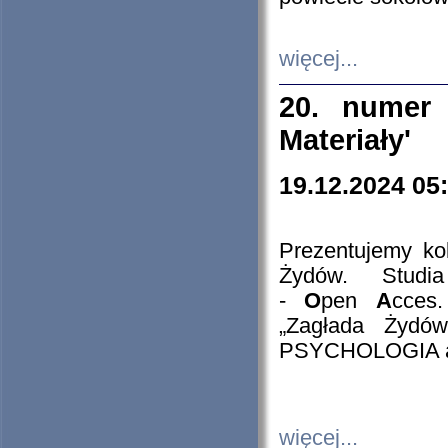
więcej...
20. numer 
Materiały'
19.12.2024 05
Prezentujemy kol
Żydów. Stud
-
O
pen
A
cces
„Zagłada Żydów
PSYCHOLOGIA 
więcej...