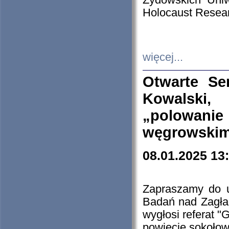
Żydowskich Uniw
Holocaust Resear
więcej...
Otwarte Se
Kowalski, 
„polowanie
węgrowskim.
08.01.2025 13
Zapraszamy do 
Badań nad Zagła
wygłosi referat "
powiecie sokołow