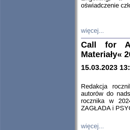
oświadczenie cz
więcej...
Call for A
Materiały« 
15.03.2023 13
Redakcja roczn
autorów do nads
rocznika w 202
ZAGŁADA i PS
więcej...