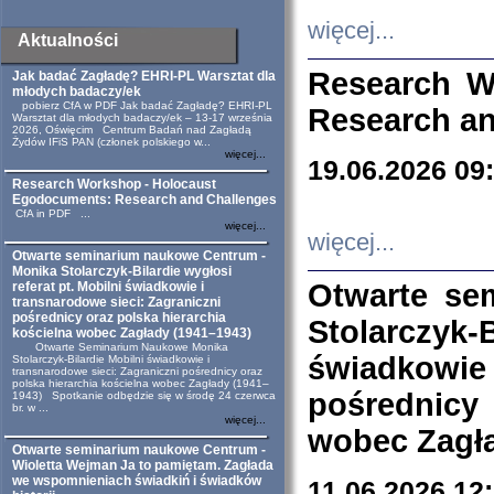
więcej...
Aktualności
Research W
Jak badać Zagładę? EHRI-PL Warsztat dla
młodych badaczy/ek
pobierz CfA w PDF Jak badać Zagładę? EHRI-PL
Research an
Warsztat dla młodych badaczy/ek – 13-17 września
2026, Oświęcim Centrum Badań nad Zagładą
Żydów IFiS PAN (członek polskiego w...
więcej...
19.06.2026 09
Research Workshop - Holocaust
Egodocuments: Research and Challenges
CfA in PDF ...
więcej...
więcej...
Otwarte seminarium naukowe Centrum -
Monika Stolarczyk-Bilardie wygłosi
Otwarte se
referat pt. Mobilni świadkowie i
transnarodowe sieci: Zagraniczni
pośrednicy oraz polska hierarchia
Stolarczyk-
kościelna wobec Zagłady (1941–1943)
Otwarte Seminarium Naukowe Monika
świadkowie
Stolarczyk-Bilardie Mobilni świadkowie i
transnarodowe sieci: Zagraniczni pośrednicy oraz
polska hierarchia kościelna wobec Zagłady (1941–
pośrednicy
1943) Spotkanie odbędzie się w środę 24 czerwca
br. w ...
więcej...
wobec Zagła
Otwarte seminarium naukowe Centrum -
Wioletta Wejman Ja to pamiętam. Zagłada
we wspomnieniach świadkiń i świadków
11.06.2026 12