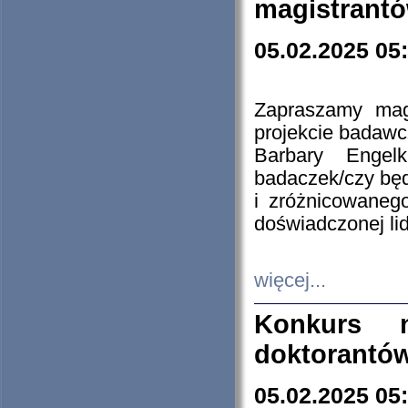
magistrantó
05.02.2025 05
Zapraszamy mag
projekcie badaw
Barbary Engel
badaczek/czy będ
i zróżnicowaneg
doświadczonej lid
więcej...
Konkurs n
doktorantó
05.02.2025 05