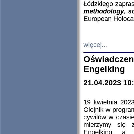
Łódzkiego zapras
methodology, so
European Holocau
więcej...
Oświadczen
Engelking
21.04.2023 10
19 kwietnia 2023
Olejnik w progra
cywilów w czasie
mierzymy się z
Engelking, a 