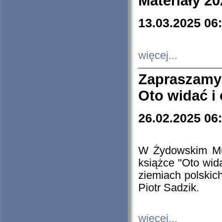
Materiały 20
13.03.2025 06
więcej...
Zapraszamy
Oto widać i
26.02.2025 06
W Żydowskim Muz
książce "Oto wid
ziemiach polski
Piotr Sadzik.
więcej...