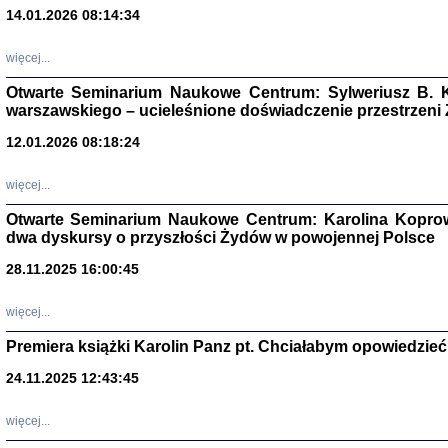
14.01.2026 08:14:34
Aryjs
więcej...
Sewek O
Otwarte Seminarium Naukowe Centrum: Sylweriusz B. K
warszawskiego – ucieleśnione doświadczenie przestrzeni
12.01.2026 08:18:24
więcej...
PISZĄC
Otwarte Seminarium Naukowe Centrum: Karolina Koprow
dwa dyskursy o przyszłości Żydów w powojennej Polsce
'z Dzie
Józef Zelkowicz, tłum.
28.11.2025 16:00:45
więcej...
Premiera książki Karolin Panz pt. Chciałabym opowiedzieć 
CZYTAJĄC GAZ
Dziennik pisa
24.11.2025 12:43:45
Jakub Hochbe
Warszawa 201
więcej...