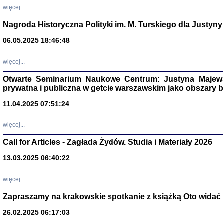
DALEJ JEST NOC. Los
więcej...
red. i wstę
Nagroda Historyczna Polityki im. M. Turskiego dla Justyny
06.05.2025 18:46:48
ŻADNA BLA
więcej...
Wspomnieni
Stanisław A
Otwarte Seminarium Naukowe Centrum: Justyna Majewsk
Warszawa 
prywatna i publiczna w getcie warszawskim jako obszary
11.04.2025 07:51:24
więcej...
Call for Articles - Zagłada Żydów. Studia i Materiały 2026
13.03.2025 06:40:22
więcej...
Zapraszamy na krakowskie spotkanie z książką Oto widać i
TYLEŚMY JU
26.02.2025 06:17:03
Dziennik pi
Clara Kram