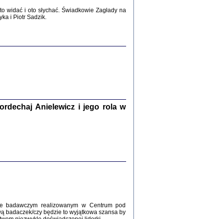
2017
o widać i oto słychać. Świadkowie Zagłady na
a i Piotr Sadzik.
WŚRÓD ZATRUTYCH NOŻY ...
i z getta i okupowanej Warszawy
c. i wstępem opatrzyła Agnieszka
Haska
Warszawa 2017
dechaj Anielewicz i jego rola w
, Z POMOCĄ BOŻĄ, JUŻ NIEBAWEM ...
 i Mirki Piżyców o życiu w getcie i okupowanej
ępem opatrzyła Barbara Engelking i Havi Dreifuss
2017
kcie badawczym realizowanym w Centrum pod
wą badaczek/czy będzie to wyjątkowa szansa by