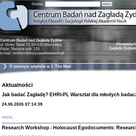
Szukaj:
Centrum Badań nad Zagładą Żydów
Chciałabym 
ul. Nowy Świat 72, 00-330 Warszawa;
Zagłada Żydow
Palac Staszica pok. 120
e-mail: centrum@holocaustresearch.pl
O pewnym artykule w 》The New
Yorker《
Żydzi w walc
Aktualności
Germany 193
Natalia Aleksiun, 
Jak badać Zagładę? EHRI-PL Warsztat dla młodych badac
Deborah Dash Moor
Turski, Laurence 
(Arkadij Zelcer)
24.06.2026 07:14:39
red. Krzysztof Pe
Warszawa 20
więcej...
Research Workshop - Holocaust Egodocuments: Researc