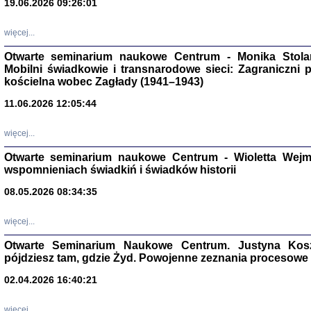
19.06.2026 09:26:01
więcej...
Otwarte seminarium naukowe Centrum - Monika Stolarcz
Mobilni świadkowie i transnarodowe sieci: Zagraniczni 
kościelna wobec Zagłady (1941–1943)
11.06.2026 12:05:44
Znowu mieliśmy
Dzienniki i pam
Binder Elza (El
więcej...
Wagner Rózia
oprac. Aleksa
Otwarte seminarium naukowe Centrum - Wioletta Wej
Warszawa 202
wspomnieniach świadkiń i świadków historii
08.05.2026 08:34:35
więcej...
oprac. Aleksan
Otwarte Seminarium Naukowe Centrum. Justyna Kosza
pójdziesz tam, gdzie Żyd. Powojenne zeznania procesowe 
02.04.2026 16:40:21
więcej...