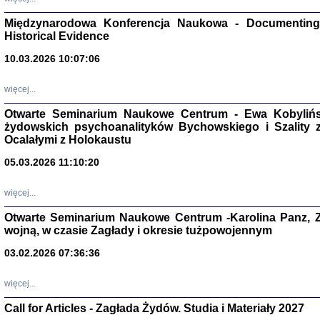
Zagłada Żyd
Studia i Mater
Międzynarodowa Konferencja Naukowa - Documenting 
nr 17, R. 202
Historical Evidence
Warszawa 20
10.03.2026 10:07:06
więcej...
Otwarte Seminarium Naukowe Centrum - Ewa Kobylińsk
NIE WIEMY CO PRZY
żydowskich psychoanalityków Bychowskiego i Szality z 
Dziennik p
Ocalałymi z Holokaustu
Moszek Baum, oprac. Barb
05.03.2026 11:10:20
więcej...
Otwarte Seminarium Naukowe Centrum -Karolina Panz, Z
wojną, w czasie Zagłady i okresie tużpowojennym
Zagłada Żyd
Studia i Mater
03.02.2026 07:36:36
nr 16, R. 202
Warszawa 20
więcej...
Call for Articles - Zagłada Żydów. Studia i Materiały 2027