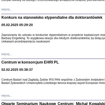
czerpać wiedzę od dużego i zróżnicowanego tematycznie zespołu, pod kierownic
więcej...
Konkurs na stanowisko stypendialne dla doktorantów/ek
05.02.2025 05:29:20
Zapraszamy do udziału w konkursie stypendialnym w projekcie badawczym rea
Barbary Engelking. To wyjątkowa okazja dla młodych doktorantek/ów, by dołączy
ciekawym przedsięwzięciu naukowym
SNY CHOCI
Okupacyjne 
Mazowieck
oprac. i ws
więcej...
Warszawa 
Centrum w konsorcjum EHRI PL
02.02.2025 05:38:37
Centrum Badań nad Zagładą Żydów IFiS PAN wspólnie z Żydowskim Instytutem 
Badań Żydowskich Uniwersytetu Łódzkiego tworza krajowy węzeł European Holoc
SZCZĘŚCIE JES
Losy kobiet ocalały
więcej...
Otwarte Seminarium Naukowe Centrum: Michał Kowalski, G