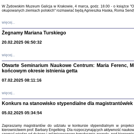
Warszawa 
W Żydowskim Muzeum Galicja w Krakowie, 4 marca, godz. 18.00 - o książce "Ot
okupowanych ziemiach polskich" rozmawiać będą Agnieszka Haska, Roma Sendyk
więcej...
Żegnamy Mariana Turskiego
20.02.2025 06:50:32
Zapisk
Tadeusz Obremski, opra
więcej...
Otwarte Seminarium Naukowe Centrum: Maria Ferenc, Mor
końcowym okresie istnienia getta
07.02.2025 08:11:16
więcej...
PO WOJNIE
Pisma Kopla
Konkurs na stanowisko stypendialne dla magistrantów/ek
Warszawie
oprac. i wst
05.02.2025 05:34:54
Warszawa 
Zapraszamy magistrantów do udziału w konkursie stypendialnym w proje
kierownictwem prof. Barbary Engelking. Dla rozpoczynających aktywność nauko