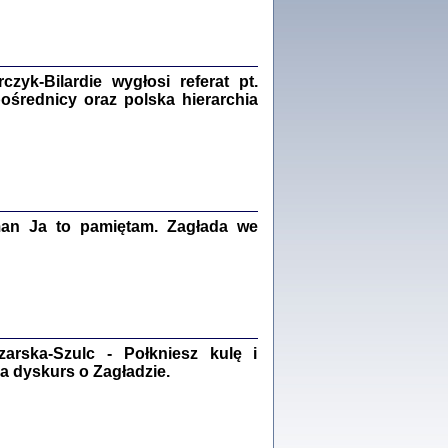
Zagłada Żydów.
Studia i Materiały
nr 18, R. 2022
Warszawa 2022
yk-Bilardie wygłosi referat pt.
pośrednicy oraz polska hierarchia
 iluzję, że żyjemy …
iętniki z Galicji Wschodniej
iszewa), Urman Jerzy Feliks, Strassler Szymon,
ndra Bańkowska
man Ja to pamiętam. Zagłada we
2
PAMIĘTNIK
Kalman Rotgeber
dra Bańkowska, wstęp Jacek Leociak
rska-Szulc - Połkniesz kulę i
Warszawa 2021
a dyskurs o Zagładzie.