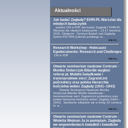
Aktualności
Jak badać Zagładę? EHRI-PL Warsztat dla
młodych badaczy/ek
pobierz CfA w PDF Jak badać Zagładę? EHRI-PL
Warsztat dla młodych badaczy/ek – 13-17 września
2026, Oświęcim Centrum Badań nad Zagładą
Żydów IFiS PAN (członek polskiego w...
więcej...
Research Workshop - Holocaust
Egodocuments: Research and Challenges
CfA in PDF ...
więcej...
Otwarte seminarium naukowe Centrum -
Monika Stolarczyk-Bilardie wygłosi
referat pt. Mobilni świadkowie i
transnarodowe sieci: Zagraniczni
pośrednicy oraz polska hierarchia
kościelna wobec Zagłady (1941–1943)
Otwarte Seminarium Naukowe Monika
Stolarczyk-Bilardie Mobilni świadkowie i
transnarodowe sieci: Zagraniczni pośrednicy oraz
polska hierarchia kościelna wobec Zagłady (1941–
1943) Spotkanie odbędzie się w środę 24 czerwca
br. w ...
więcej...
Otwarte seminarium naukowe Centrum -
Wioletta Wejman Ja to pamiętam. Zagłada
we wspomnieniach świadkiń i świadków