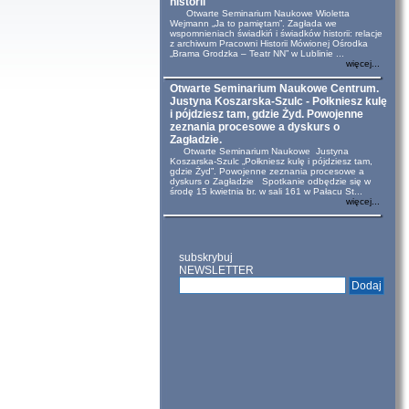
historii
Otwarte Seminarium Naukowe Wioletta
Wejmann „Ja to pamiętam”. Zagłada we
wspomnieniach świadkiń i świadków historii: relacje
z archiwum Pracowni Historii Mówionej Ośrodka
„Brama Grodzka – Teatr NN” w Lublinie ...
więcej...
Otwarte Seminarium Naukowe Centrum.
Justyna Koszarska-Szulc - Połkniesz kulę
i pójdziesz tam, gdzie Żyd. Powojenne
zeznania procesowe a dyskurs o
Zagładzie.
Otwarte Seminarium Naukowe Justyna
Koszarska-Szulc „Połkniesz kulę i pójdziesz tam,
gdzie Żyd”. Powojenne zeznania procesowe a
dyskurs o Zagładzie Spotkanie odbędzie się w
środę 15 kwietnia br. w sali 161 w Pałacu St...
więcej...
subskrybuj
NEWSLETTER