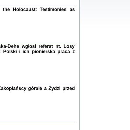
ów.
iały
the Holocaust: Testimonies as
1
21
a-Dehe wgłosi referat nt. Losy
NIESIE NAM KOLEJNA GODZINA ...
Polski i ich pionierska praca z
isany w ukryciu w latach 1943-1944
ara Engelking, tłum. z jidysz Monika
Polit
Warszawa 2020
akopiańscy górale a Żydzi przed
ów.
iały
0
20