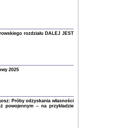
Zagłada Żydów.
Studia i Materiały
nr 15, R. 2019
Warszawa 2019
rowskiego rozdziału DALEJ JEST
owy 2025
ów.
iały
8
18
osz: Próby odzyskania własności
uż powojennym – na przykładzie