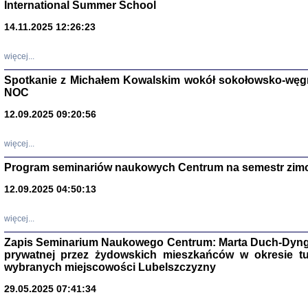
International Summer School
14.11.2025 12:26:23
więcej...
Spotkanie z Michałem Kowalskim wokół sokołowsko-węg
NOC
12.09.2025 09:20:56
więcej...
Program seminariów naukowych Centrum na semestr zim
Zagłada Żyd
Studia i Mater
12.09.2025 04:50:13
nr 14, R. 201
Warszawa 20
więcej...
Zapis Seminarium Naukowego Centrum: Marta Duch-Dyng
prywatnej przez żydowskich mieszkańców w okresie t
wybranych miejscowości Lubelszczyzny
29.05.2025 07:41:34