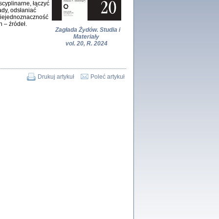
cyplinarne, łączyć
dy, odsłaniać
Zagłada Żydów.
niejednoznaczność
Studia i Materiały
 – źródeł.
nr 18, R. 2022
Zagłada Żydów. Studia i
Warszawa 2022
Materiały
vol. 20, R. 2024
Drukuj artykuł
Poleć artykuł
 iluzję, że żyjemy …
iętniki z Galicji Wschodniej
iszewa), Urman Jerzy Feliks, Strassler Szymon,
ndra Bańkowska
2
PAMIĘTNIK
Kalman Rotgeber
dra Bańkowska, wstęp Jacek Leociak
Warszawa 2021