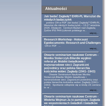
Aktualności
Jak badać Zagładę? EHRI-PL Warsztat dla
młodych badaczy/ek
pobierz CfA w PDF Jak badać Zagładę? EHRI-PL
Warsztat dla młodych badaczy/ek – 13-17 września
2026, Oświęcim Centrum Badań nad Zagładą
Żydów IFiS PAN (członek polskiego w...
więcej...
Research Workshop - Holocaust
Egodocuments: Research and Challenges
CfA in PDF ...
więcej...
Otwarte seminarium naukowe Centrum -
Monika Stolarczyk-Bilardie wygłosi
referat pt. Mobilni świadkowie i
transnarodowe sieci: Zagraniczni
pośrednicy oraz polska hierarchia
kościelna wobec Zagłady (1941–1943)
Otwarte Seminarium Naukowe Monika
Stolarczyk-Bilardie Mobilni świadkowie i
transnarodowe sieci: Zagraniczni pośrednicy oraz
polska hierarchia kościelna wobec Zagłady (1941–
1943) Spotkanie odbędzie się w środę 24 czerwca
br. w ...
więcej...
Otwarte seminarium naukowe Centrum -
Wioletta Wejman Ja to pamiętam. Zagłada
we wspomnieniach świadkiń i świadków