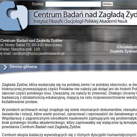
Szukaj:
Centrum Badań nad Zagładą Żydów
ul. Nowy Świat 72, 00-330 Warszawa;
Chciałabym 
Palac Staszica pok. 120
Zagłada Żydow
e-mail: centrum@holocaustresearch.pl
Strona główna
Zagłada Żydów, która wydarzyła się na polskiej ziemi i w polskiej obecności, w 
Żydzi w walc
historycznej przeważającej części Polaków nie należy jak dotąd ani do historii Pols
Germany 193
stanowi części polskiego losu. Uważamy, że należy to zmieniać. Dlatego chcemy 
badawczą z działalnością edukacyjną, mającą na celu rozpowszechnianie wiedz
Natalia Aleksiun, 
Deborah Dash Moor
kształtowanie postaw.
Turski, Laurence 
(Arkadij Zelcer)
W polskich archiwach wciąż znajduje się wiele nieznanych dokumentów, niewyko
red. Krzysztof Pe
świadectw i relacji, które warto poznać, opracować i wprowadzić do światowego
Warszawa 20
Współpracę z zagranicznymi ośrodkami naukowymi zajmującymi się problematyk
brak polskiego środka akademickiego, który zajmowałby się wyłącznie tą tematyką
powołania Centrum Badań nad Zagładą Żydów.
Centrum skupia badaczy wywodzących się z różnych dyscyplin humanistycznych: 