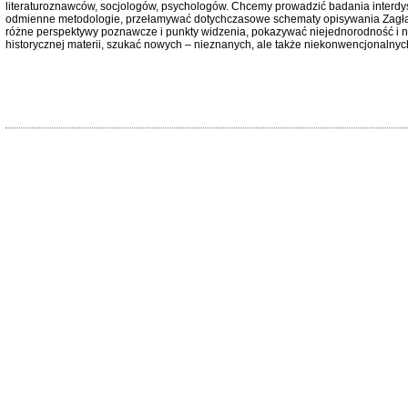
literaturoznawców, socjologów, psychologów. Chcemy prowadzić badania interdys
odmienne metodologie, przełamywać dotychczasowe schematy opisywania Zagła
różne perspektywy poznawcze i punkty widzenia, pokazywać niejednorodność i 
historycznej materii, szukać nowych – nieznanych, ale także niekonwencjonalnych
Znowu mieliśmy
Dzienniki i pam
Binder Elza (El
Wagner Rózia
oprac. Aleksa
Warszawa 202
oprac. Aleksan