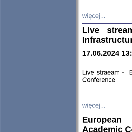
więcej...
Live stre
Infrastruct
17.06.2024 13
Live straeam - 
Conference
więcej...
European H
Academic C