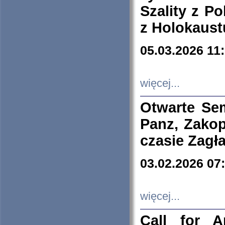
Szality z Po
z Holokaust
05.03.2026 11
więcej...
Otwarte Se
Panz, Zakop
czasie Zagł
03.02.2026 07
więcej...
Call for A