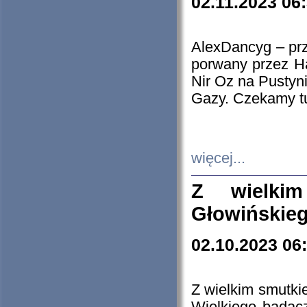
02.11.2023 06
AlexDancyg – przy
porwany przez H
Nir Oz na Pustyn
Gazy. Czekamy tu
więcej...
Z wielki
Głowińskie
02.10.2023 06
Z wielkim smutki