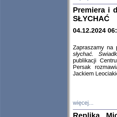
Premiera i
SŁYCHAĆ
04.12.2024 06
Zapraszamy na p
słychać. Świad
publikacji Cen
Persak rozmawi
Jackiem Leociaki
więcej...
Replika Mi