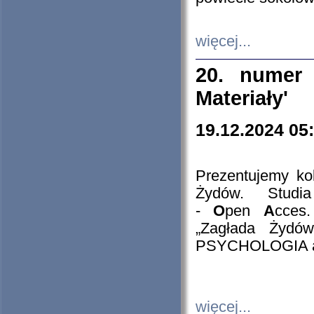
więcej...
20. numer 
Materiały'
19.12.2024 05
Prezentujemy kol
Żydów. Stud
-
O
pen
A
cces
„Zagłada Żydów
PSYCHOLOGIA 
więcej...