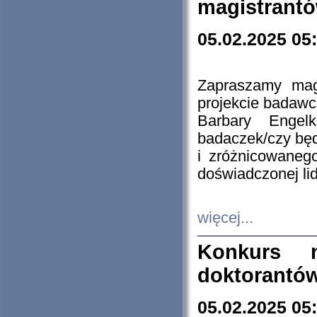
magistrantó
05.02.2025 05
Zapraszamy mag
projekcie badaw
Barbary Engel
badaczek/czy będ
i zróżnicowaneg
doświadczonej lid
więcej...
Konkurs n
doktorantó
05.02.2025 05