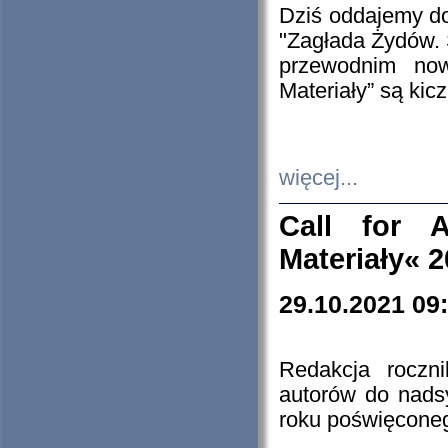
Dziś oddajemy 
"Zagłada Żydów. 
przewodnim now
Materiały” są kic
więcej...
Call for A
Materiały« 
29.10.2021 09
Redakcja roczn
autorów do nads
roku poświęcone