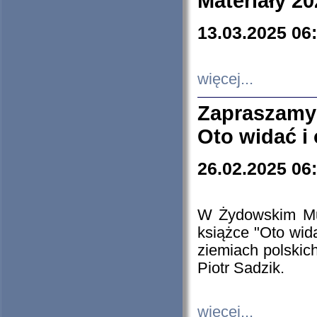
Materiały 20
13.03.2025 06
więcej...
Zapraszamy
Oto widać i
26.02.2025 06
W Żydowskim Muz
książce "Oto wid
ziemiach polski
Piotr Sadzik.
więcej...