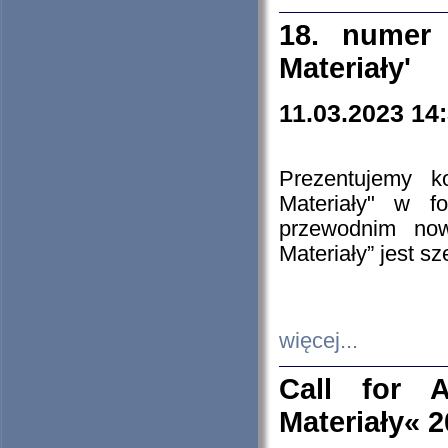
18. numer 
Materiały'
11.03.2023 14
Prezentujemy k
Materiały" w 
przewodnim now
Materiały” jest s
więcej...
Call for A
Materiały« 