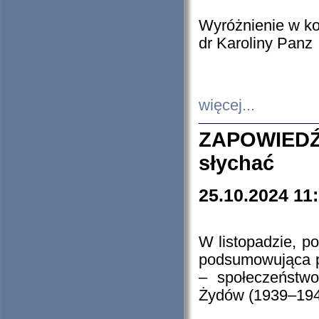
Wyróżnienie w k
dr Karoliny Panz
więcej...
ZAPOWIEDŹ
słychać
25.10.2024 11
W listopadzie, p
podsumowująca p
– społeczeństw
Żydów (1939–194