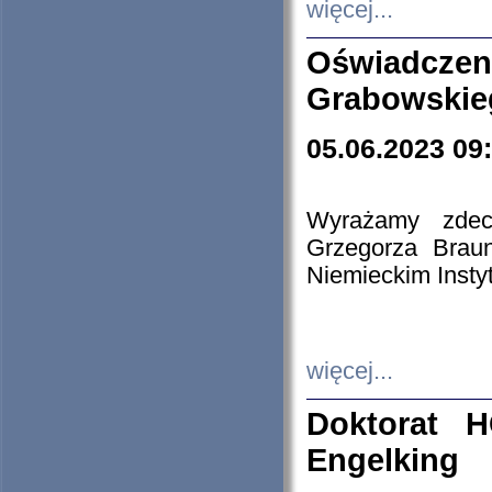
więcej...
Oświadczen
Grabowskie
05.06.2023 09
Wyrażamy zdecy
Grzegorza Brau
Niemieckim Insty
więcej...
Doktorat H
Engelking