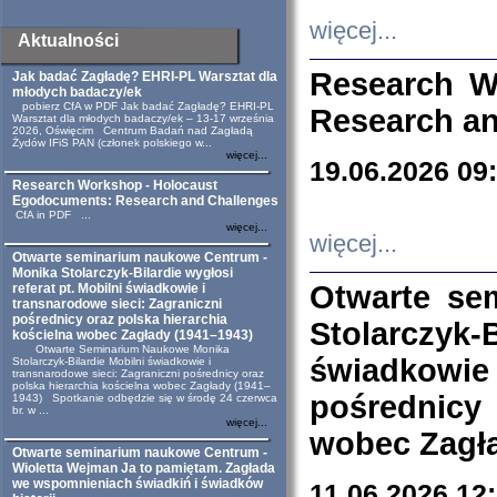
więcej...
Aktualności
Research W
Jak badać Zagładę? EHRI-PL Warsztat dla
młodych badaczy/ek
pobierz CfA w PDF Jak badać Zagładę? EHRI-PL
Research an
Warsztat dla młodych badaczy/ek – 13-17 września
2026, Oświęcim Centrum Badań nad Zagładą
Żydów IFiS PAN (członek polskiego w...
więcej...
19.06.2026 09
Research Workshop - Holocaust
Egodocuments: Research and Challenges
CfA in PDF ...
więcej...
więcej...
Otwarte seminarium naukowe Centrum -
Monika Stolarczyk-Bilardie wygłosi
Otwarte se
referat pt. Mobilni świadkowie i
transnarodowe sieci: Zagraniczni
pośrednicy oraz polska hierarchia
Stolarczyk-
kościelna wobec Zagłady (1941–1943)
Otwarte Seminarium Naukowe Monika
świadkowie
Stolarczyk-Bilardie Mobilni świadkowie i
transnarodowe sieci: Zagraniczni pośrednicy oraz
polska hierarchia kościelna wobec Zagłady (1941–
pośrednicy
1943) Spotkanie odbędzie się w środę 24 czerwca
br. w ...
więcej...
wobec Zagła
Otwarte seminarium naukowe Centrum -
Wioletta Wejman Ja to pamiętam. Zagłada
we wspomnieniach świadkiń i świadków
11.06.2026 12