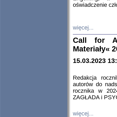
oświadczenie cz
więcej...
Call for A
Materiały« 
15.03.2023 13
Redakcja roczn
autorów do nads
rocznika w 202
ZAGŁADA i PS
więcej...