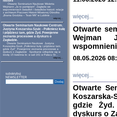
historii
Otwarte Seminarium Naukowe Wioletta
Wejmann „Ja to pamiętam”. Zagłada we
wspomnieniach świadkiń i świadków historii: relacje
z archiwum Pracowni Historii Mówionej Ośrodka
więcej...
„Brama Grodzka – Teatr NN” w Lublinie ...
więcej...
Otwarte Seminarium Naukowe Centrum.
Otwarte se
Justyna Koszarska-Szulc - Połkniesz kulę
i pójdziesz tam, gdzie Żyd. Powojenne
Wejman 
zeznania procesowe a dyskurs o
Zagładzie.
Otwarte Seminarium Naukowe Justyna
wspomnienia
Koszarska-Szulc „Połkniesz kulę i pójdziesz tam,
gdzie Żyd”. Powojenne zeznania procesowe a
dyskurs o Zagładzie Spotkanie odbędzie się w
środę 15 kwietnia br. w sali 161 w Pałacu St...
08.05.2026 08
więcej...
subskrybuj
więcej...
NEWSLETTER
Otwarte Se
Koszarska-S
gdzie Żyd
dyskurs o Z