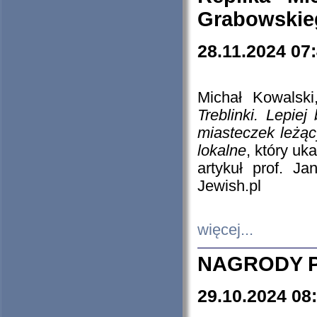
Grabowskieg
28.11.2024 07
Michał Kowalski
Treblinki. Lepie
miasteczek leżąc
lokalne
, który uk
artykuł prof. J
Jewish.pl
więcej...
NAGRODY P
29.10.2024 08