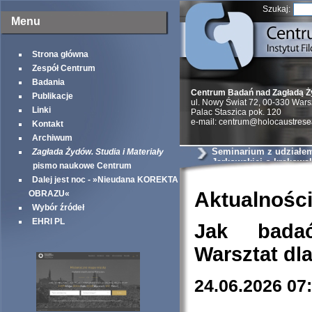
Szukaj:
Menu
Strona główna
Zespół Centrum
Badania
Centrum Badań nad Zagładą 
Publikacje
ul. Nowy Świat 72, 00-330 War
Linki
Palac Staszica pok. 120
e-mail: centrum@holocaustrese
Kontakt
Archiwum
Seminarium z udziałem 
Zagłada Żydów. Studia i Materiały
Jarkowskiej o krakows
pismo naukowe Centrum
szantażystach i szmal
Dalej jest noc - »Nieudana KOREKTA
Aktualnośc
OBRAZU«
Wybór źródeł
EHRI PL
Jak bada
Warsztat dl
24.06.2026 07