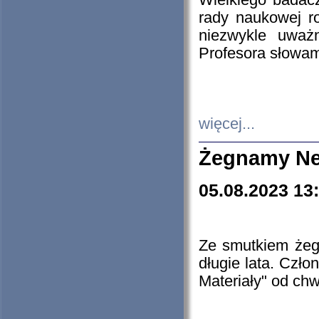
Wielkiego badacz
rady naukowej ro
niezwykle uważn
Profesora słowam
więcej...
Żegnamy Ne
05.08.2023 13
Ze smutkiem żeg
długie lata. Czł
Materiały" od chw