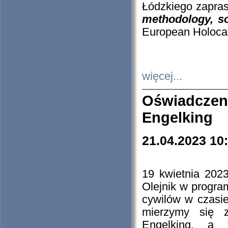
Łódzkiego zapras
methodology, so
European Holocau
więcej...
Oświadczen
Engelking
21.04.2023 10
19 kwietnia 2023
Olejnik w progra
cywilów w czasie
mierzymy się z
Engelking, a 