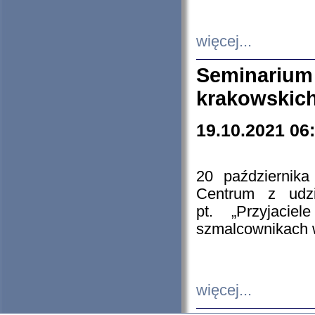
więcej...
Seminarium
krakowskich
19.10.2021 06
20 październik
Centrum z udzia
pt. „Przyjacie
szmalcownikach
więcej...