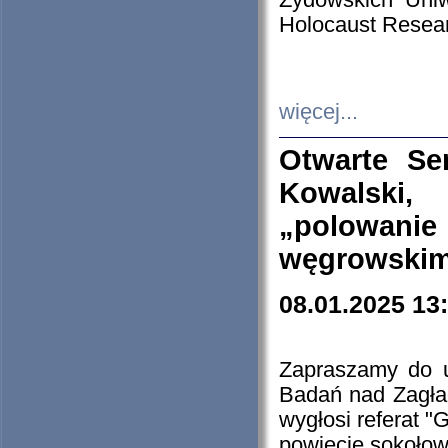
Żydowskich Uniw
Holocaust Resear
więcej...
Otwarte Se
Kowalski, 
„polowanie
węgrowskim.
08.01.2025 13
Zapraszamy do 
Badań nad Zagła
wygłosi referat "
powiecie sokołow