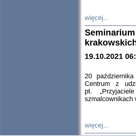
więcej...
Seminarium
krakowskich
19.10.2021 06
20 październik
Centrum z udzia
pt. „Przyjacie
szmalcownikach
więcej...