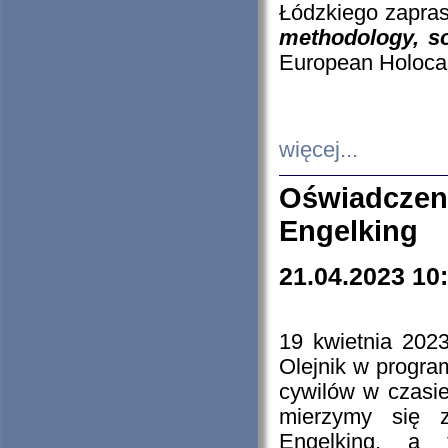
Łódzkiego zapras
methodology, so
European Holocau
więcej...
Oświadczen
Engelking
21.04.2023 10
19 kwietnia 2023
Olejnik w progra
cywilów w czasie
mierzymy się z
Engelking, a 