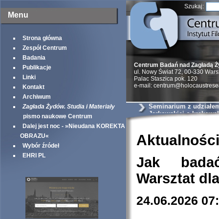
Szukaj:
Menu
Strona główna
Zespół Centrum
Badania
Centrum Badań nad Zagładą 
Publikacje
ul. Nowy Świat 72, 00-330 War
Linki
Palac Staszica pok. 120
e-mail: centrum@holocaustrese
Kontakt
Archiwum
Seminarium z udziałem 
Zagłada Żydów. Studia i Materiały
Jarkowskiej o krakows
pismo naukowe Centrum
szantażystach i szmal
Dalej jest noc - »Nieudana KOREKTA
Aktualnośc
OBRAZU«
Wybór źródeł
EHRI PL
Jak bada
Warsztat dl
24.06.2026 07