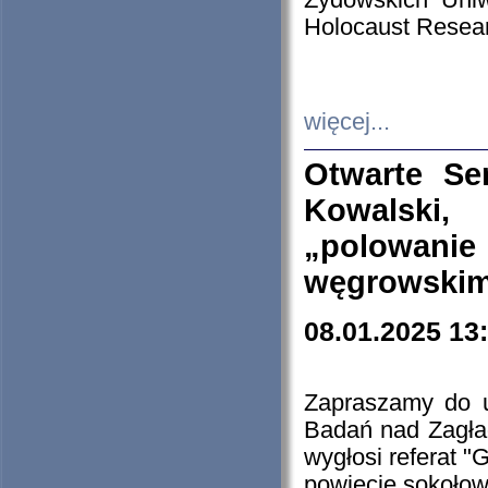
Żydowskich Uniw
Holocaust Resear
więcej...
Otwarte Se
Kowalski, 
„polowanie
węgrowskim.
08.01.2025 13
Zapraszamy do 
Badań nad Zagła
wygłosi referat "
powiecie sokołow