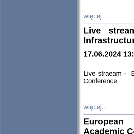
więcej...
Live stre
Infrastruct
17.06.2024 13
Live straeam - 
Conference
więcej...
European H
Academic C