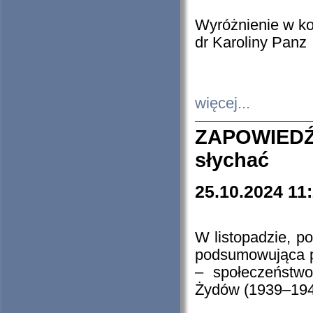
Wyróżnienie w k
dr Karoliny Panz
więcej...
ZAPOWIEDŹ
słychać
25.10.2024 11
W listopadzie, p
podsumowująca p
– społeczeństw
Żydów (1939–194