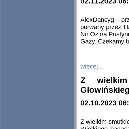
02.11.2023 06
AlexDancyg – przy
porwany przez H
Nir Oz na Pustyn
Gazy. Czekamy tu
więcej...
Z wielki
Głowińskie
02.10.2023 06
Z wielkim smutki