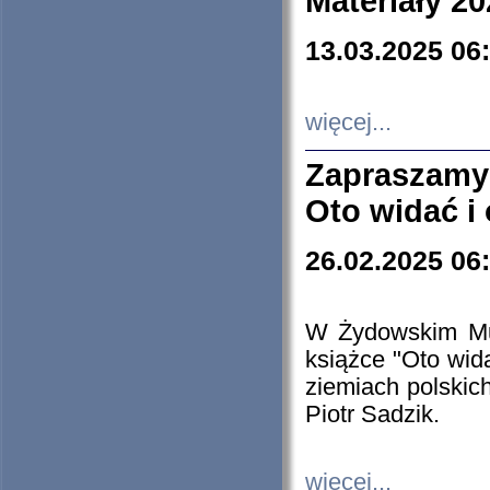
Materiały 20
13.03.2025 06
więcej...
Zapraszamy
Oto widać i
26.02.2025 06
W Żydowskim Muz
książce "Oto wid
ziemiach polski
Piotr Sadzik.
więcej...