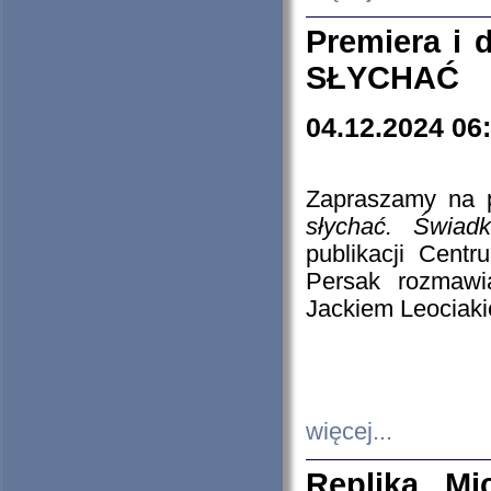
Premiera i
SŁYCHAĆ
04.12.2024 06
Zapraszamy na p
słychać. Świad
publikacji Cen
Persak rozmawi
Jackiem Leociaki
więcej...
Replika Mi