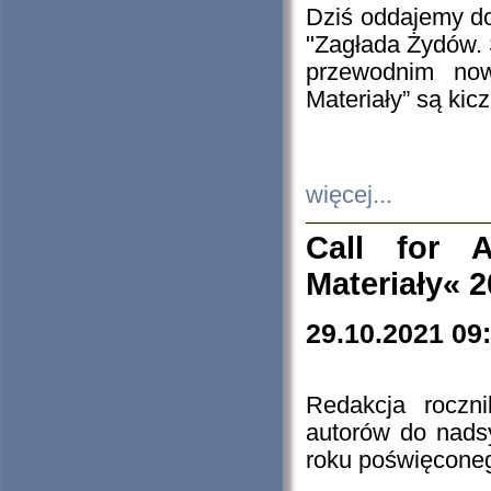
Dziś oddajemy 
"Zagłada Żydów. 
przewodnim now
Materiały” są kic
więcej...
Call for A
Materiały« 
29.10.2021 09
Redakcja roczn
autorów do nads
roku poświęcone