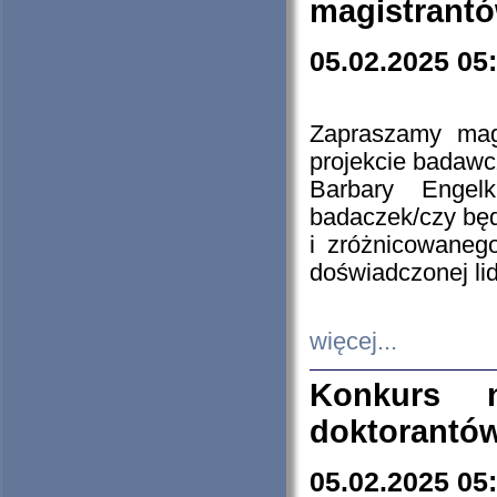
magistrantó
05.02.2025 05
Zapraszamy mag
projekcie badaw
Barbary Engel
badaczek/czy będ
i zróżnicowaneg
doświadczonej lid
więcej...
Konkurs n
doktorantó
05.02.2025 05