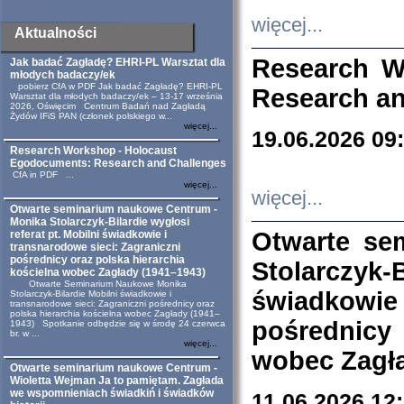
więcej...
Aktualności
Research W
Jak badać Zagładę? EHRI-PL Warsztat dla
młodych badaczy/ek
pobierz CfA w PDF Jak badać Zagładę? EHRI-PL
Research an
Warsztat dla młodych badaczy/ek – 13-17 września
2026, Oświęcim Centrum Badań nad Zagładą
Żydów IFiS PAN (członek polskiego w...
więcej...
19.06.2026 09
Research Workshop - Holocaust
Egodocuments: Research and Challenges
CfA in PDF ...
więcej...
więcej...
Otwarte seminarium naukowe Centrum -
Monika Stolarczyk-Bilardie wygłosi
Otwarte se
referat pt. Mobilni świadkowie i
transnarodowe sieci: Zagraniczni
pośrednicy oraz polska hierarchia
Stolarczyk-
kościelna wobec Zagłady (1941–1943)
Otwarte Seminarium Naukowe Monika
świadkowie
Stolarczyk-Bilardie Mobilni świadkowie i
transnarodowe sieci: Zagraniczni pośrednicy oraz
polska hierarchia kościelna wobec Zagłady (1941–
pośrednicy
1943) Spotkanie odbędzie się w środę 24 czerwca
br. w ...
więcej...
wobec Zagła
Otwarte seminarium naukowe Centrum -
Wioletta Wejman Ja to pamiętam. Zagłada
we wspomnieniach świadkiń i świadków
11.06.2026 12