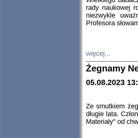
Wielkiego badacz
rady naukowej ro
niezwykle uważn
Profesora słowam
więcej...
Żegnamy Ne
05.08.2023 13
Ze smutkiem żeg
długie lata. Czł
Materiały" od chw