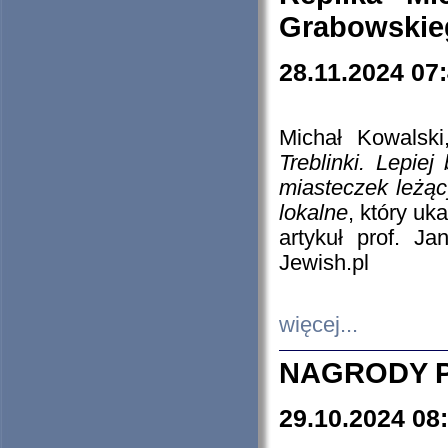
Grabowskieg
28.11.2024 07
Michał Kowalski
Treblinki. Lepie
miasteczek leżąc
lokalne
, który uk
artykuł prof. J
Jewish.pl
więcej...
NAGRODY P
29.10.2024 08