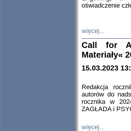
oświadczenie cz
więcej...
Call for A
Materiały« 
15.03.2023 13
Redakcja roczn
autorów do nads
rocznika w 202
ZAGŁADA i PS
więcej...