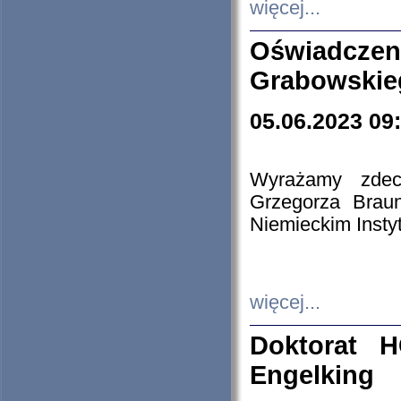
więcej...
Oświadczen
Grabowskie
05.06.2023 09
Wyrażamy zdecy
Grzegorza Brau
Niemieckim Insty
więcej...
Doktorat H
Engelking