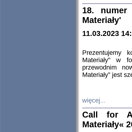
18. numer 
Materiały'
11.03.2023 14
Prezentujemy k
Materiały" w 
przewodnim now
Materiały” jest s
więcej...
Call for A
Materiały« 