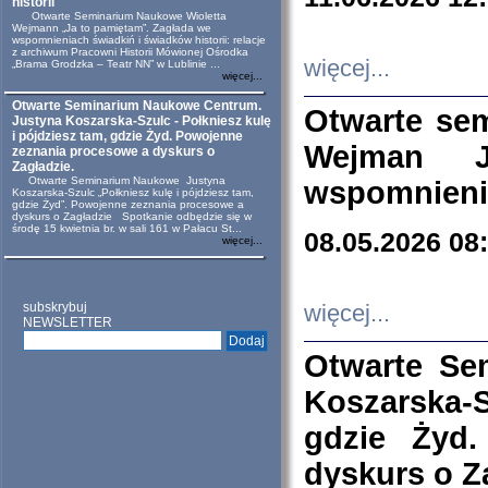
historii
Otwarte Seminarium Naukowe Wioletta
Wejmann „Ja to pamiętam”. Zagłada we
wspomnieniach świadkiń i świadków historii: relacje
z archiwum Pracowni Historii Mówionej Ośrodka
więcej...
„Brama Grodzka – Teatr NN” w Lublinie ...
więcej...
Otwarte Seminarium Naukowe Centrum.
Otwarte se
Justyna Koszarska-Szulc - Połkniesz kulę
i pójdziesz tam, gdzie Żyd. Powojenne
Wejman 
zeznania procesowe a dyskurs o
Zagładzie.
Otwarte Seminarium Naukowe Justyna
wspomnienia
Koszarska-Szulc „Połkniesz kulę i pójdziesz tam,
gdzie Żyd”. Powojenne zeznania procesowe a
dyskurs o Zagładzie Spotkanie odbędzie się w
środę 15 kwietnia br. w sali 161 w Pałacu St...
08.05.2026 08
więcej...
subskrybuj
więcej...
NEWSLETTER
Otwarte Se
Koszarska-S
gdzie Żyd
dyskurs o Z