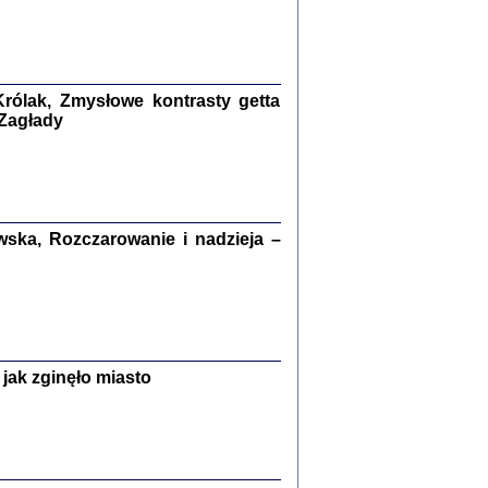
kiego Żyda wspomnienia, łzy i myśli
Zapiski z okupacyjnej Warszawy
konowski, oprac. Marta Janczewska
rólak, Zmysłowe kontrasty getta
Warszawa 2020
 Zagłady
Y TE SŁOWA JEST PRACOWNIKIEM
ska, Rozczarowanie i nadzieja –
GETTOWEJ INSTYTUCJI ...
nnika' i inne pisma z łódzkiego getta
 z jidysz, oprac. i wstęp. Monika Polit
Warszawa 2019
jak zginęło miasto
ETĘ NIEMIECKĄ ...
ny w ukryciu w Warszawie w latach 1943-1944
rg
,
oprac. i wstępem opatrzyła
Barbara Engelking
9