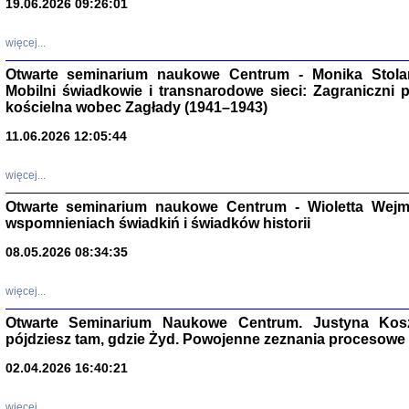
19.06.2026 09:26:01
więcej...
Otwarte seminarium naukowe Centrum - Monika Stolarcz
Mobilni świadkowie i transnarodowe sieci: Zagraniczni 
kościelna wobec Zagłady (1941–1943)
11.06.2026 12:05:44
Znowu mieliśmy
Dzienniki i pam
Binder Elza (El
więcej...
Wagner Rózia
oprac. Aleksa
Otwarte seminarium naukowe Centrum - Wioletta Wej
Warszawa 202
wspomnieniach świadkiń i świadków historii
08.05.2026 08:34:35
więcej...
oprac. Aleksan
Otwarte Seminarium Naukowe Centrum. Justyna Kosza
pójdziesz tam, gdzie Żyd. Powojenne zeznania procesowe 
02.04.2026 16:40:21
więcej...