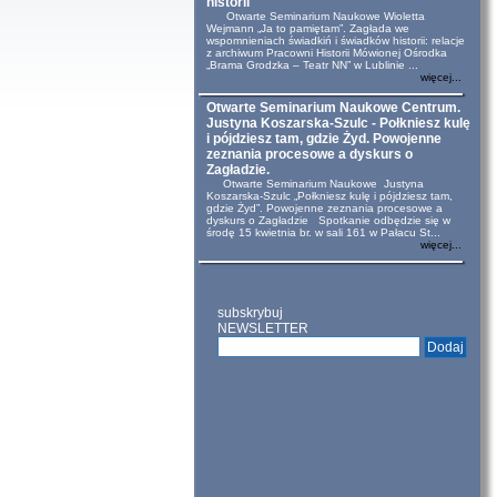
historii
Otwarte Seminarium Naukowe Wioletta
Wejmann „Ja to pamiętam”. Zagłada we
wspomnieniach świadkiń i świadków historii: relacje
z archiwum Pracowni Historii Mówionej Ośrodka
„Brama Grodzka – Teatr NN” w Lublinie ...
więcej...
Otwarte Seminarium Naukowe Centrum.
Justyna Koszarska-Szulc - Połkniesz kulę
i pójdziesz tam, gdzie Żyd. Powojenne
zeznania procesowe a dyskurs o
Zagładzie.
Otwarte Seminarium Naukowe Justyna
Koszarska-Szulc „Połkniesz kulę i pójdziesz tam,
gdzie Żyd”. Powojenne zeznania procesowe a
dyskurs o Zagładzie Spotkanie odbędzie się w
środę 15 kwietnia br. w sali 161 w Pałacu St...
więcej...
subskrybuj
NEWSLETTER