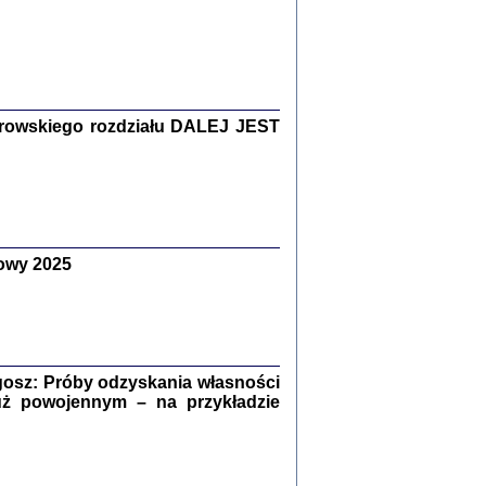
Zagłada Żydów.
Studia i Materiały
nr 15, R. 2019
Warszawa 2019
rowskiego rozdziału DALEJ JEST
owy 2025
ów.
iały
8
18
osz: Próby odzyskania własności
uż powojennym – na przykładzie