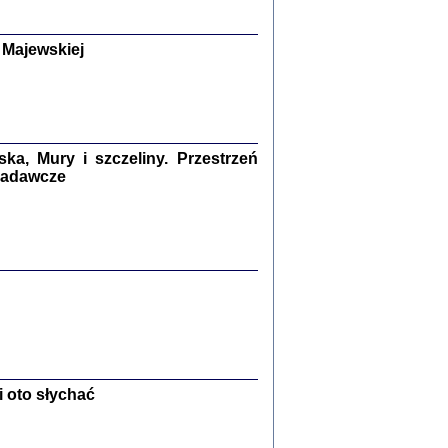
y Żydów w wybranych powiatach
okupowanej Polski
p Barbara Engelking, Jan Grabowski
 Majewskiej
Warszawa 2018
GA, ŻADNE KŁAMSTWO ...
a z warszawskiego getta
dler
,
oprac. i wstępem opatrzyła
Marta Janczewska
a, Mury i szczeliny. Przestrzeń
2018
 badawcze
Zagłada Żydów.
Studia i Materiały
nr 13, R. 2017
Warszawa 2017
 oto słychać
Ż PRZESZLI ...
sany w bunkrze (Żółkiew 1942-1944)
er
,
oprac. i wstępem opatrzyła Anna Wylegała