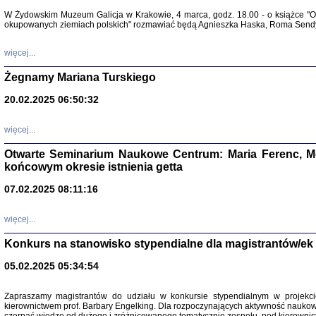
Warszawa 
W Żydowskim Muzeum Galicja w Krakowie, 4 marca, godz. 18.00 - o książce "Ot
okupowanych ziemiach polskich" rozmawiać będą Agnieszka Haska, Roma Sendyk
więcej...
Żegnamy Mariana Turskiego
20.02.2025 06:50:32
Zapisk
Tadeusz Obremski, opra
więcej...
Otwarte Seminarium Naukowe Centrum: Maria Ferenc, Mor
końcowym okresie istnienia getta
07.02.2025 08:11:16
więcej...
PO WOJNIE
Pisma Kopla
Konkurs na stanowisko stypendialne dla magistrantów/ek
Warszawie
oprac. i wst
05.02.2025 05:34:54
Warszawa 
Zapraszamy magistrantów do udziału w konkursie stypendialnym w proje
kierownictwem prof. Barbary Engelking. Dla rozpoczynających aktywność nauko