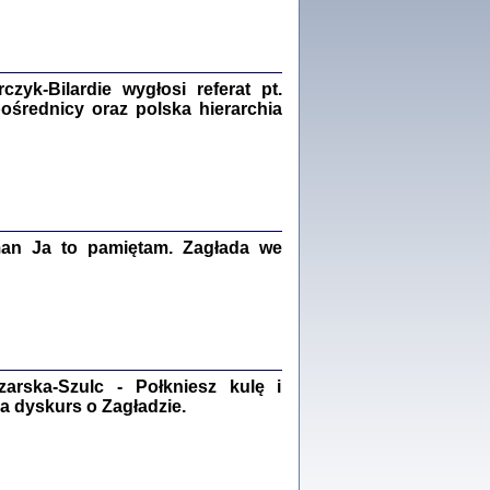
Zagłada Żydów.
Studia i Materiały
nr 18, R. 2022
Warszawa 2022
yk-Bilardie wygłosi referat pt.
pośrednicy oraz polska hierarchia
 iluzję, że żyjemy …
iętniki z Galicji Wschodniej
iszewa), Urman Jerzy Feliks, Strassler Szymon,
ndra Bańkowska
man Ja to pamiętam. Zagłada we
2
PAMIĘTNIK
Kalman Rotgeber
dra Bańkowska, wstęp Jacek Leociak
Warszawa 2021
rska-Szulc - Połkniesz kulę i
a dyskurs o Zagładzie.