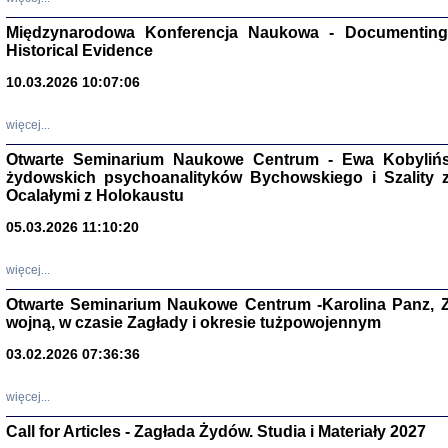
Zagłada Żyd
Studia i Mater
Międzynarodowa Konferencja Naukowa - Documenting 
nr 17, R. 202
Warszawa 20
Historical Evidence
10.03.2026 10:07:06
więcej...
Otwarte Seminarium Naukowe Centrum - Ewa Kobylińsk
NIE WIEMY CO PRZY
żydowskich psychoanalityków Bychowskiego i Szality z 
Dziennik p
Moszek Baum, oprac. Barb
Ocalałymi z Holokaustu
05.03.2026 11:10:20
więcej...
Otwarte Seminarium Naukowe Centrum -Karolina Panz, Z
wojną, w czasie Zagłady i okresie tużpowojennym
Zagłada Żyd
Studia i Mater
03.02.2026 07:36:36
nr 16, R. 202
Warszawa 20
więcej...
Call for Articles - Zagłada Żydów. Studia i Materiały 2027