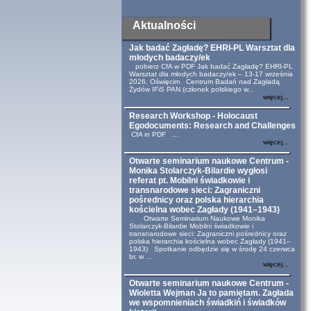
Aktualności
Jak badać Zagładę? EHRI-PL Warsztat dla
młodych badaczy/ek
pobierz CfA w PDF Jak badać Zagładę? EHRI-PL
Warsztat dla młodych badaczy/ek – 13-17 września
2026, Oświęcim Centrum Badań nad Zagładą
Żydów IFiS PAN (członek polskiego w...
więcej...
Research Workshop - Holocaust
Egodocuments: Research and Challenges
CfA in PDF ...
więcej...
Otwarte seminarium naukowe Centrum -
Monika Stolarczyk-Bilardie wygłosi
referat pt. Mobilni świadkowie i
transnarodowe sieci: Zagraniczni
pośrednicy oraz polska hierarchia
kościelna wobec Zagłady (1941–1943)
Otwarte Seminarium Naukowe Monika
Stolarczyk-Bilardie Mobilni świadkowie i
transnarodowe sieci: Zagraniczni pośrednicy oraz
polska hierarchia kościelna wobec Zagłady (1941–
1943) Spotkanie odbędzie się w środę 24 czerwca
br. w ...
więcej...
Otwarte seminarium naukowe Centrum -
Wioletta Wejman Ja to pamiętam. Zagłada
we wspomnieniach świadkiń i świadków