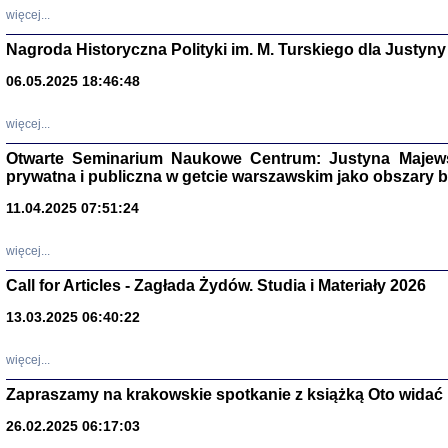
DALEJ JEST NOC. Los
więcej...
red. i wstę
Nagroda Historyczna Polityki im. M. Turskiego dla Justyny
06.05.2025 18:46:48
ŻADNA BLA
więcej...
Wspomnieni
Stanisław A
Otwarte Seminarium Naukowe Centrum: Justyna Majewsk
Warszawa 
prywatna i publiczna w getcie warszawskim jako obszary
11.04.2025 07:51:24
więcej...
Call for Articles - Zagłada Żydów. Studia i Materiały 2026
13.03.2025 06:40:22
więcej...
Zapraszamy na krakowskie spotkanie z książką Oto widać i
TYLEŚMY JU
Dziennik pi
26.02.2025 06:17:03
Clara Kram