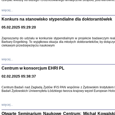
czerpać wiedzę od dużego i zróżnicowanego tematycznie zespołu, pod kierownic
więcej...
Konkurs na stanowisko stypendialne dla doktorantów/ek
05.02.2025 05:29:20
Zapraszamy do udziału w konkursie stypendialnym w projekcie badawczym rea
Barbary Engelking. To wyjątkowa okazja dla młodych doktorantek/ów, by dołączy
ciekawym przedsięwzięciu naukowym
SNY CHOCI
Okupacyjne 
Mazowieck
oprac. i ws
więcej...
Warszawa 
Centrum w konsorcjum EHRI PL
02.02.2025 05:38:37
Centrum Badań nad Zagładą Żydów IFiS PAN wspólnie z Żydowskim Instytutem 
Badań Żydowskich Uniwersytetu Łódzkiego tworza krajowy węzeł European Holoc
SZCZĘŚCIE JES
Losy kobiet ocalały
więcej...
Otwarte Seminarium Naukowe Centrum: Michał Kowalski, G