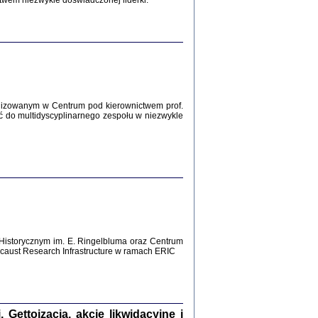
twem niezwykle doświadczonej liderki.
Zagłada Żydów.
Studia i Materiały
nr 12, R. 2016
Warszawa 2016
lizowanym w Centrum pod kierownictwem prof.
ć do multidyscyplinarnego zespołu w niezwykle
AŻ MAMY WSPANIAŁE ...
dzienniki Żydów z okolic Mińska
iego
tępem opatrzyła Barbara Engelking
2016
Historycznym im. E. Ringelbluma oraz Centrum
aust Research Infrastructure w ramach ERIC
T POSIADAĆ DOM POD ZIEMIĄ ...
ch z Zagłady w okolicach Dąbrowy
Tarnowskiej
oprac. i wstęp Jan Grabowski
Warszawa 2016
ettoizacja, akcje likwidacyjne i