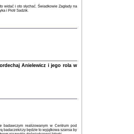
2017
o widać i oto słychać. Świadkowie Zagłady na
a i Piotr Sadzik.
WŚRÓD ZATRUTYCH NOŻY ...
i z getta i okupowanej Warszawy
c. i wstępem opatrzyła Agnieszka
Haska
Warszawa 2017
dechaj Anielewicz i jego rola w
, Z POMOCĄ BOŻĄ, JUŻ NIEBAWEM ...
 i Mirki Piżyców o życiu w getcie i okupowanej
ępem opatrzyła Barbara Engelking i Havi Dreifuss
2017
kcie badawczym realizowanym w Centrum pod
wą badaczek/czy będzie to wyjątkowa szansa by