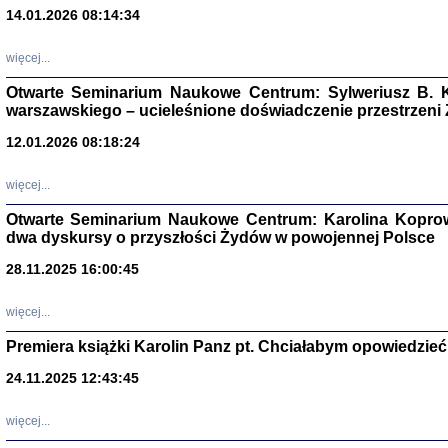
14.01.2026 08:14:34
Aryjs
więcej...
Sewek O
Otwarte Seminarium Naukowe Centrum: Sylweriusz B. K
warszawskiego – ucieleśnione doświadczenie przestrzeni
12.01.2026 08:18:24
więcej...
PISZĄC
Otwarte Seminarium Naukowe Centrum: Karolina Koprow
'z Dzie
dwa dyskursy o przyszłości Żydów w powojennej Polsce
Józef Zelkowicz, tłum.
28.11.2025 16:00:45
więcej...
Premiera książki Karolin Panz pt. Chciałabym opowiedzieć 
CZYTAJĄC GAZ
Dziennik pisa
24.11.2025 12:43:45
Jakub Hochbe
Warszawa 201
więcej...