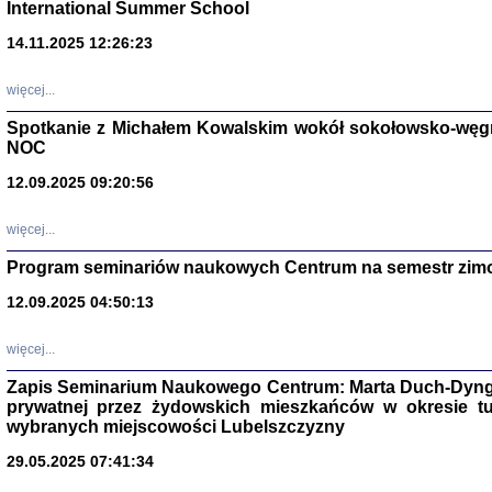
International Summer School
14.11.2025 12:26:23
więcej...
Spotkanie z Michałem Kowalskim wokół sokołowsko-węg
NOC
12.09.2025 09:20:56
więcej...
Program seminariów naukowych Centrum na semestr zim
Zagłada Żyd
Studia i Mater
12.09.2025 04:50:13
nr 14, R. 201
Warszawa 20
więcej...
Zapis Seminarium Naukowego Centrum: Marta Duch-Dyng
prywatnej przez żydowskich mieszkańców w okresie t
wybranych miejscowości Lubelszczyzny
29.05.2025 07:41:34