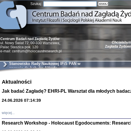
Szukaj:
Chciałabym 
Centrum Badań nad Zagładą Żydów
Zagłada Żydow
ul. Nowy Świat 72, 00-330 Warszawa;
Palac Staszica pok. 120
e-mail: centrum@holocaustresearch.pl
Stanowisko Rady Naukowej IFiS PAN w
sprawie dr. hab. ks Alfreda
Wierzbickiego
Żydzi w walc
Aktualności
Germany 193
Natalia Aleksiun, 
Jak badać Zagładę? EHRI-PL Warsztat dla młodych badac
Deborah Dash Moor
Turski, Laurence 
(Arkadij Zelcer)
24.06.2026 07:14:39
red. Krzysztof Pe
Warszawa 20
więcej...
Research Workshop - Holocaust Egodocuments: Researc