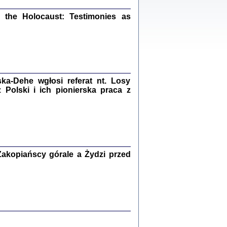
ów.
iały
the Holocaust: Testimonies as
1
21
a-Dehe wgłosi referat nt. Losy
NIESIE NAM KOLEJNA GODZINA ...
Polski i ich pionierska praca z
isany w ukryciu w latach 1943-1944
ara Engelking, tłum. z jidysz Monika
Polit
Warszawa 2020
akopiańscy górale a Żydzi przed
ów.
iały
0
20