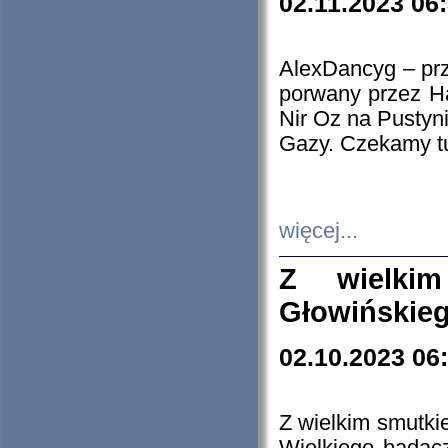
02.11.2023 06
AlexDancyg – przy
porwany przez H
Nir Oz na Pustyn
Gazy. Czekamy tu
więcej...
Z wielki
Głowińskie
02.10.2023 06
Z wielkim smutki