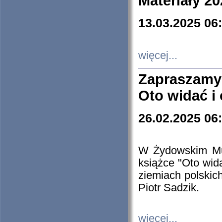
Materiały 20
13.03.2025 06
więcej...
Zapraszamy
Oto widać i
26.02.2025 06
W Żydowskim Muz
książce "Oto wid
ziemiach polski
Piotr Sadzik.
więcej...