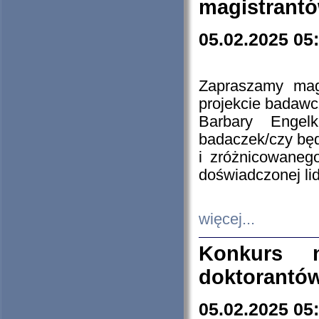
magistrantó
05.02.2025 05
Zapraszamy mag
projekcie badaw
Barbary Engel
badaczek/czy będ
i zróżnicowaneg
doświadczonej lid
więcej...
Konkurs n
doktorantó
05.02.2025 05