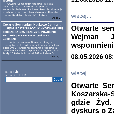
historii
Otwarte Seminarium Naukowe Wioletta
Wejmann „Ja to pamiętam”. Zagłada we
wspomnieniach świadkiń i świadków historii: relacje
z archiwum Pracowni Historii Mówionej Ośrodka
więcej...
„Brama Grodzka – Teatr NN” w Lublinie ...
więcej...
Otwarte Seminarium Naukowe Centrum.
Otwarte se
Justyna Koszarska-Szulc - Połkniesz kulę
i pójdziesz tam, gdzie Żyd. Powojenne
Wejman 
zeznania procesowe a dyskurs o
Zagładzie.
Otwarte Seminarium Naukowe Justyna
wspomnienia
Koszarska-Szulc „Połkniesz kulę i pójdziesz tam,
gdzie Żyd”. Powojenne zeznania procesowe a
dyskurs o Zagładzie Spotkanie odbędzie się w
środę 15 kwietnia br. w sali 161 w Pałacu St...
08.05.2026 08
więcej...
subskrybuj
więcej...
NEWSLETTER
Otwarte Se
Koszarska-S
gdzie Żyd
dyskurs o Z