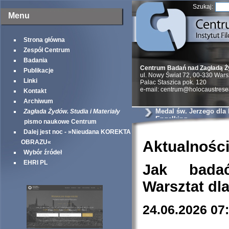
Szukaj:
Menu
Strona główna
Zespół Centrum
Badania
Centrum Badań nad Zagładą 
Publikacje
ul. Nowy Świat 72, 00-330 War
Linki
Palac Staszica pok. 120
e-mail: centrum@holocaustrese
Kontakt
Archiwum
Medal św. Jerzego dla
Zagłada Żydów. Studia i Materiały
Engelking
pismo naukowe Centrum
Dalej jest noc - »Nieudana KOREKTA
Aktualnośc
OBRAZU«
Wybór źródeł
EHRI PL
Jak bada
Warsztat dl
24.06.2026 07