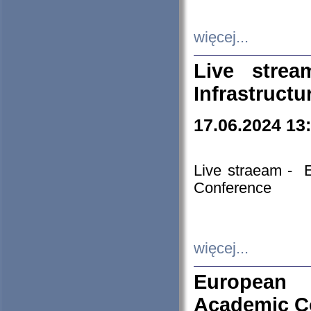
więcej...
Live stre
Infrastruct
17.06.2024 13
Live straeam - 
Conference
więcej...
European H
Academic C