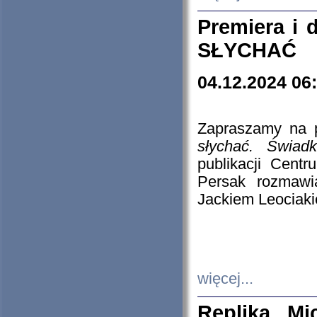
Premiera i
SŁYCHAĆ
04.12.2024 06
Zapraszamy na p
słychać. Świad
publikacji Cen
Persak rozmawi
Jackiem Leociaki
więcej...
Replika Mi