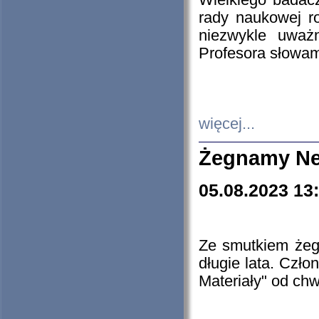
Wielkiego badacz
rady naukowej ro
niezwykle uważn
Profesora słowam
więcej...
Żegnamy Ne
05.08.2023 13
Ze smutkiem żeg
długie lata. Czł
Materiały" od chw