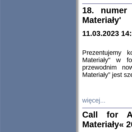
18. numer 
Materiały'
11.03.2023 14
Prezentujemy k
Materiały" w 
przewodnim now
Materiały” jest s
więcej...
Call for A
Materiały« 