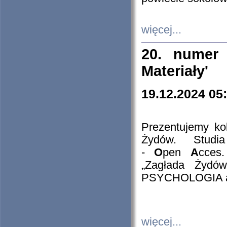
więcej...
20. numer 
Materiały'
19.12.2024 05
Prezentujemy kol
Żydów. Stud
-
O
pen
A
cces
„Zagłada Żydów
PSYCHOLOGIA 
więcej...