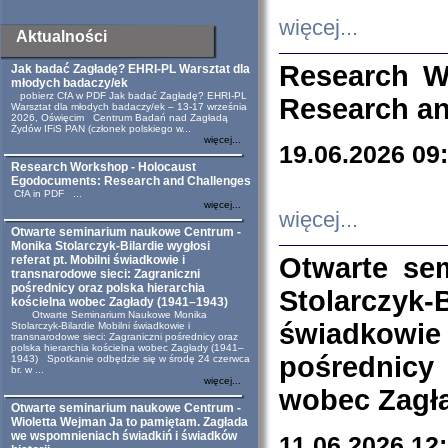
więcej...
Aktualności
Research W
Jak badać Zagładę? EHRI-PL Warsztat dla
młodych badaczy/ek
pobierz CfA w PDF Jak badać Zagładę? EHRI-PL
Research an
Warsztat dla młodych badaczy/ek – 13-17 września
2026, Oświęcim Centrum Badań nad Zagładą
Żydów IFiS PAN (członek polskiego w...
więcej...
19.06.2026 09
Research Workshop - Holocaust
Egodocuments: Research and Challenges
CfA in PDF ...
więcej...
więcej...
Otwarte seminarium naukowe Centrum -
Monika Stolarczyk-Bilardie wygłosi
Otwarte se
referat pt. Mobilni świadkowie i
transnarodowe sieci: Zagraniczni
pośrednicy oraz polska hierarchia
Stolarczyk-
kościelna wobec Zagłady (1941–1943)
Otwarte Seminarium Naukowe Monika
świadkowie
Stolarczyk-Bilardie Mobilni świadkowie i
transnarodowe sieci: Zagraniczni pośrednicy oraz
polska hierarchia kościelna wobec Zagłady (1941–
pośrednicy
1943) Spotkanie odbędzie się w środę 24 czerwca
br. w ...
więcej...
wobec Zagła
Otwarte seminarium naukowe Centrum -
Wioletta Wejman Ja to pamiętam. Zagłada
we wspomnieniach świadkiń i świadków
11.06.2026 12