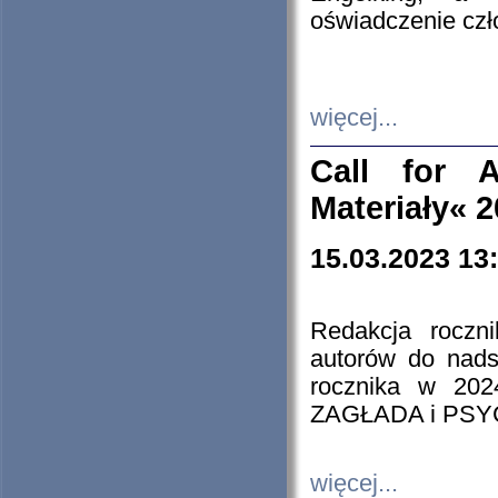
oświadczenie cz
więcej...
Call for A
Materiały« 
15.03.2023 13
Redakcja roczn
autorów do nads
rocznika w 202
ZAGŁADA i PS
więcej...