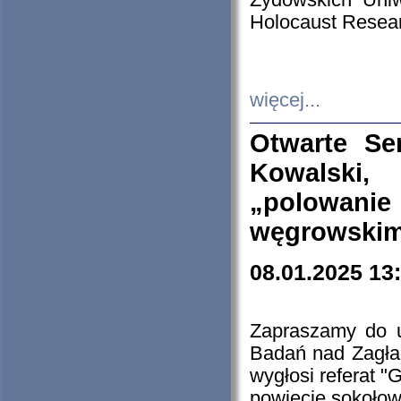
Żydowskich Uniw
Holocaust Resear
więcej...
Otwarte Se
Kowalski, 
„polowanie
węgrowskim.
08.01.2025 13
Zapraszamy do 
Badań nad Zagła
wygłosi referat "
powiecie sokołow