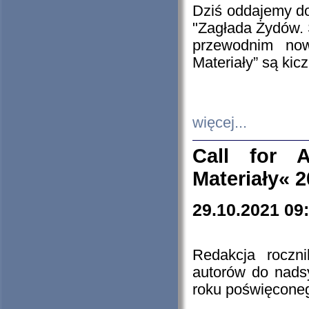
Dziś oddajemy 
"Zagłada Żydów. 
przewodnim now
Materiały” są kic
więcej...
Call for A
Materiały« 
29.10.2021 09
Redakcja roczn
autorów do nads
roku poświęcone