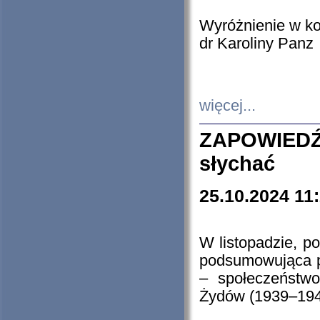
Wyróżnienie w k
dr Karoliny Panz
więcej...
ZAPOWIEDŹ
słychać
25.10.2024 11
W listopadzie, p
podsumowująca p
– społeczeństw
Żydów (1939–194