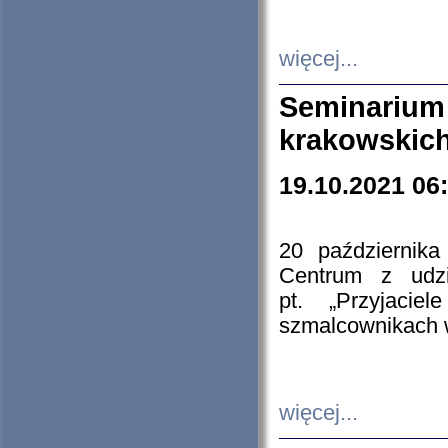
więcej...
Seminarium
krakowskich
19.10.2021 06
20 październik
Centrum z udzia
pt. „Przyjacie
szmalcownikach
więcej...