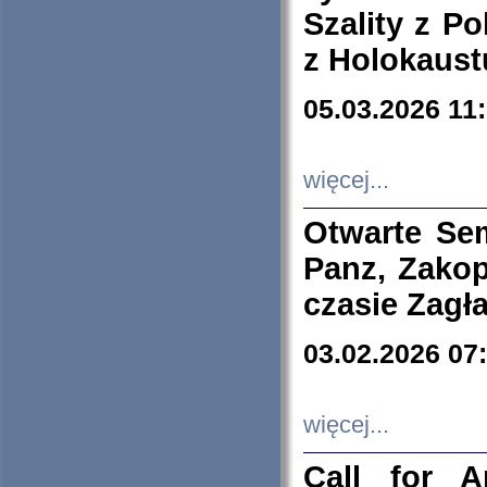
Szality z Po
z Holokaust
05.03.2026 11
więcej...
Otwarte Se
Panz, Zakop
czasie Zagł
03.02.2026 07
więcej...
Call for A