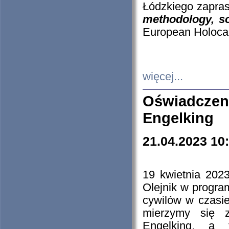
Łódzkiego zapras
methodology, so
European Holocau
więcej...
Oświadczen
Engelking
21.04.2023 10
19 kwietnia 2023
Olejnik w progra
cywilów w czasie
mierzymy się z
Engelking, a 