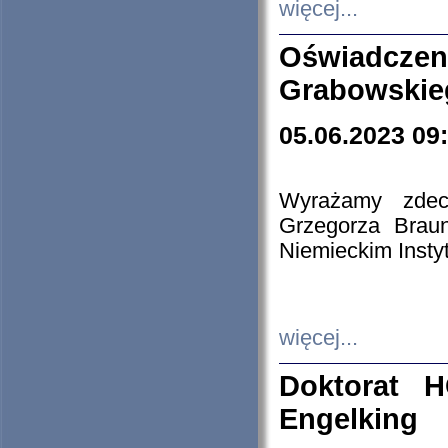
więcej...
Oświadczen
Grabowskie
05.06.2023 09
Wyrażamy zdecy
Grzegorza Brau
Niemieckim Insty
więcej...
Doktorat H
Engelking