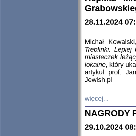
Grabowskieg
28.11.2024 07
Michał Kowalski
Treblinki. Lepie
miasteczek leżąc
lokalne
, który uk
artykuł prof. J
Jewish.pl
więcej...
NAGRODY P
29.10.2024 08