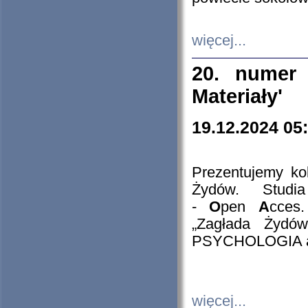
więcej...
20. numer 
Materiały'
19.12.2024 05
Prezentujemy kol
Żydów. Stud
-
O
pen
A
cces
„Zagłada Żydów
PSYCHOLOGIA 
więcej...