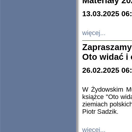
Materiały 20
13.03.2025 06
więcej...
Zapraszamy
Oto widać i
26.02.2025 06
W Żydowskim Muz
książce "Oto wid
ziemiach polski
Piotr Sadzik.
więcej...