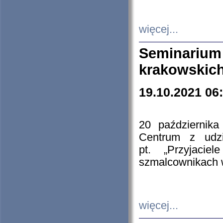
więcej...
Seminarium
krakowskich
19.10.2021 06
20 październik
Centrum z udzia
pt. „Przyjacie
szmalcownikach
więcej...