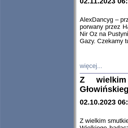
02.11.2023 06
AlexDancyg – przy
porwany przez H
Nir Oz na Pustyn
Gazy. Czekamy tu
więcej...
Z wielki
Głowińskie
02.10.2023 06
Z wielkim smutki