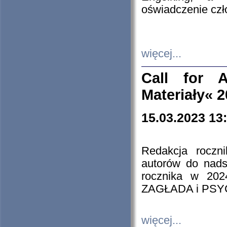
oświadczenie cz
więcej...
Call for A
Materiały« 
15.03.2023 13
Redakcja roczn
autorów do nads
rocznika w 202
ZAGŁADA i PS
więcej...