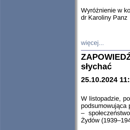
Wyróżnienie w k
dr Karoliny Panz
więcej...
ZAPOWIEDŹ
słychać
25.10.2024 11
W listopadzie, p
podsumowująca p
– społeczeństw
Żydów (1939–194