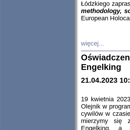
Łódzkiego zapras
methodology, so
European Holocau
więcej...
Oświadczen
Engelking
21.04.2023 10
19 kwietnia 2023
Olejnik w progra
cywilów w czasie
mierzymy się z
Engelking, a 