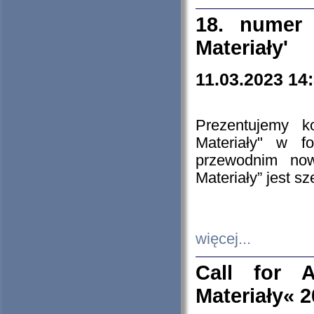
18. numer 
Materiały'
11.03.2023 14
Prezentujemy k
Materiały" w 
przewodnim now
Materiały” jest s
więcej...
Call for A
Materiały« 