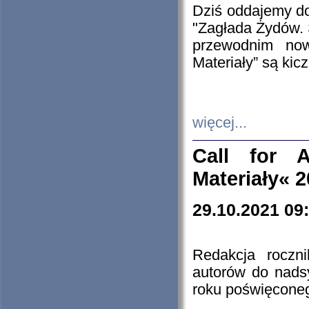
Dziś oddajemy 
"Zagłada Żydów. 
przewodnim now
Materiały” są kic
więcej...
Call for A
Materiały« 
29.10.2021 09
Redakcja roczn
autorów do nads
roku poświęcone