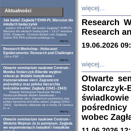
więcej...
Aktualności
Research W
Jak badać Zagładę? EHRI-PL Warsztat dla
młodych badaczy/ek
pobierz CfA w PDF Jak badać Zagładę? EHRI-PL
Research an
Warsztat dla młodych badaczy/ek – 13-17 września
2026, Oświęcim Centrum Badań nad Zagładą
Żydów IFiS PAN (członek polskiego w...
więcej...
19.06.2026 09
Research Workshop - Holocaust
Egodocuments: Research and Challenges
CfA in PDF ...
więcej...
więcej...
Otwarte seminarium naukowe Centrum -
Monika Stolarczyk-Bilardie wygłosi
Otwarte se
referat pt. Mobilni świadkowie i
transnarodowe sieci: Zagraniczni
pośrednicy oraz polska hierarchia
Stolarczyk-
kościelna wobec Zagłady (1941–1943)
Otwarte Seminarium Naukowe Monika
świadkowie
Stolarczyk-Bilardie Mobilni świadkowie i
transnarodowe sieci: Zagraniczni pośrednicy oraz
polska hierarchia kościelna wobec Zagłady (1941–
pośrednicy
1943) Spotkanie odbędzie się w środę 24 czerwca
br. w ...
więcej...
wobec Zagła
Otwarte seminarium naukowe Centrum -
Wioletta Wejman Ja to pamiętam. Zagłada
we wspomnieniach świadkiń i świadków
11.06.2026 12