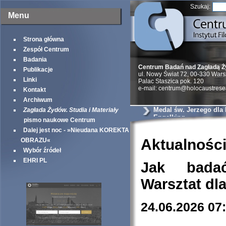
Szukaj:
Menu
Strona główna
Zespół Centrum
Badania
Centrum Badań nad Zagładą 
Publikacje
ul. Nowy Świat 72, 00-330 War
Linki
Palac Staszica pok. 120
e-mail: centrum@holocaustrese
Kontakt
Archiwum
Medal św. Jerzego dla
Zagłada Żydów. Studia i Materiały
Engelking
pismo naukowe Centrum
Dalej jest noc - »Nieudana KOREKTA
Aktualnośc
OBRAZU«
Wybór źródeł
EHRI PL
Jak bada
Warsztat dl
24.06.2026 07