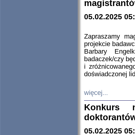
magistrantó
05.02.2025 05
Zapraszamy mag
projekcie badaw
Barbary Engel
badaczek/czy będ
i zróżnicowaneg
doświadczonej lid
więcej...
Konkurs n
doktorantó
05.02.2025 05