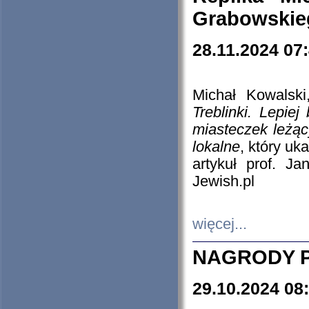
Grabowskieg
28.11.2024 07
Michał Kowalski
Treblinki. Lepie
miasteczek leżąc
lokalne
, który uk
artykuł prof. J
Jewish.pl
więcej...
NAGRODY P
29.10.2024 08