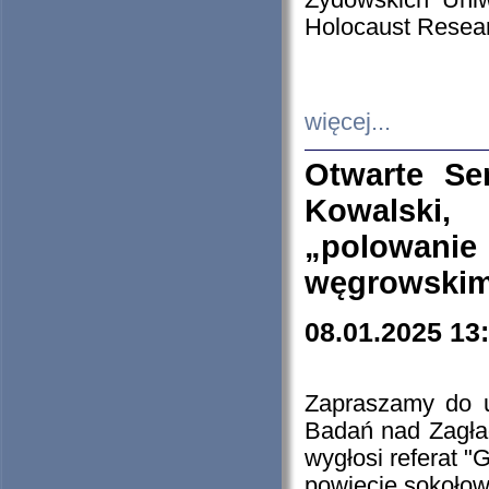
Żydowskich Uniw
Holocaust Resear
więcej...
Otwarte Se
Kowalski, 
„polowanie
węgrowskim.
08.01.2025 13
Zapraszamy do 
Badań nad Zagła
wygłosi referat "
powiecie sokołow