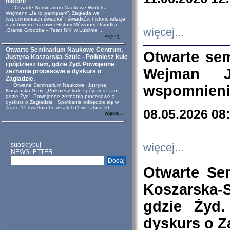
historii
Otwarte Seminarium Naukowe Wioletta
Wejmann „Ja to pamiętam”. Zagłada we
wspomnieniach świadkiń i świadków historii: relacje
z archiwum Pracowni Historii Mówionej Ośrodka
więcej...
„Brama Grodzka – Teatr NN” w Lublinie ...
więcej...
Otwarte Seminarium Naukowe Centrum.
Otwarte se
Justyna Koszarska-Szulc - Połkniesz kulę
i pójdziesz tam, gdzie Żyd. Powojenne
Wejman 
zeznania procesowe a dyskurs o
Zagładzie.
Otwarte Seminarium Naukowe Justyna
wspomnienia
Koszarska-Szulc „Połkniesz kulę i pójdziesz tam,
gdzie Żyd”. Powojenne zeznania procesowe a
dyskurs o Zagładzie Spotkanie odbędzie się w
środę 15 kwietnia br. w sali 161 w Pałacu St...
08.05.2026 08
więcej...
subskrybuj
więcej...
NEWSLETTER
Otwarte Se
Koszarska-S
gdzie Żyd
dyskurs o Z