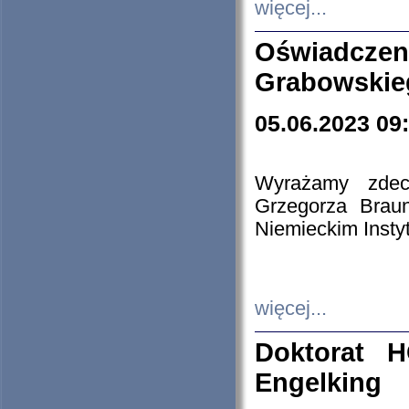
więcej...
Oświadczen
Grabowskie
05.06.2023 09
Wyrażamy zdecy
Grzegorza Brau
Niemieckim Insty
więcej...
Doktorat H
Engelking