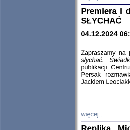
Premiera i
SŁYCHAĆ
04.12.2024 06
Zapraszamy na p
słychać. Świad
publikacji Cen
Persak rozmawi
Jackiem Leociaki
więcej...
Replika Mi