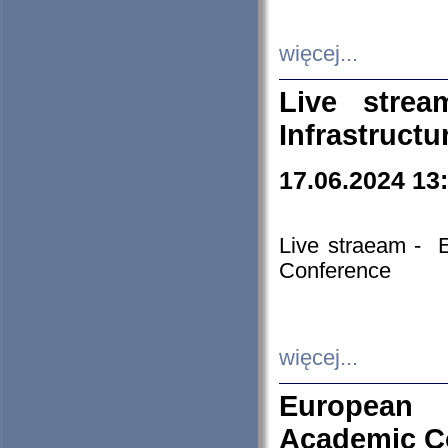
więcej...
Live stre
Infrastruct
17.06.2024 13
Live straeam - 
Conference
więcej...
European H
Academic C