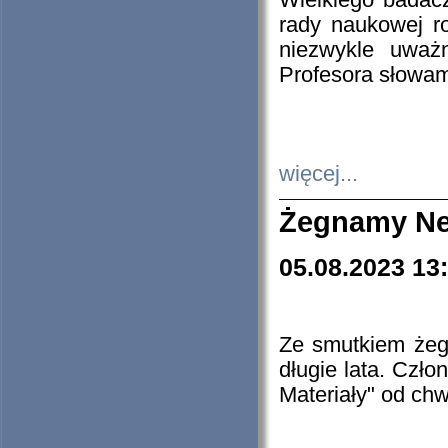
Wielkiego badacz
rady naukowej ro
niezwykle uważn
Profesora słowam
więcej...
Żegnamy Ne
05.08.2023 13
Ze smutkiem żeg
długie lata. Czł
Materiały" od chw