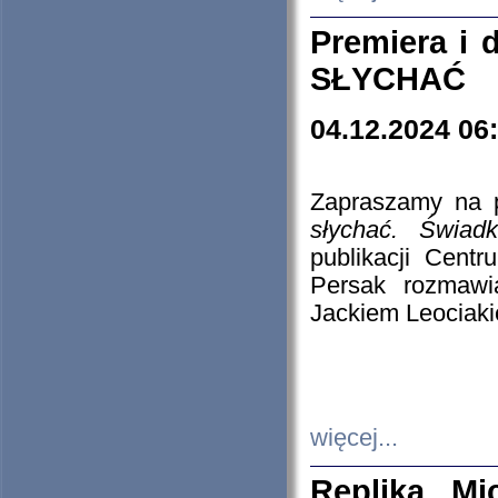
Premiera i
SŁYCHAĆ
04.12.2024 06
Zapraszamy na p
słychać. Świad
publikacji Cen
Persak rozmawi
Jackiem Leociaki
więcej...
Replika Mi