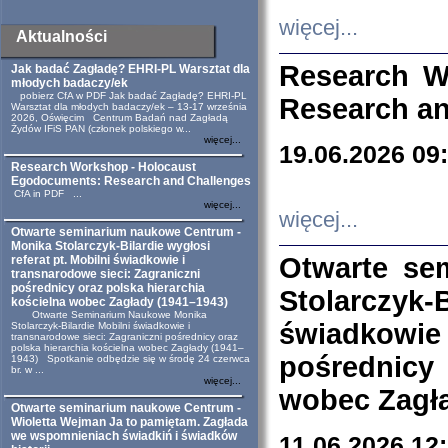
więcej...
Aktualności
Research W
Jak badać Zagładę? EHRI-PL Warsztat dla
młodych badaczy/ek
pobierz CfA w PDF Jak badać Zagładę? EHRI-PL
Research an
Warsztat dla młodych badaczy/ek – 13-17 września
2026, Oświęcim Centrum Badań nad Zagładą
Żydów IFiS PAN (członek polskiego w...
więcej...
19.06.2026 09
Research Workshop - Holocaust
Egodocuments: Research and Challenges
CfA in PDF ...
więcej...
więcej...
Otwarte seminarium naukowe Centrum -
Monika Stolarczyk-Bilardie wygłosi
Otwarte se
referat pt. Mobilni świadkowie i
transnarodowe sieci: Zagraniczni
pośrednicy oraz polska hierarchia
Stolarczyk-
kościelna wobec Zagłady (1941–1943)
Otwarte Seminarium Naukowe Monika
świadkowie
Stolarczyk-Bilardie Mobilni świadkowie i
transnarodowe sieci: Zagraniczni pośrednicy oraz
polska hierarchia kościelna wobec Zagłady (1941–
pośrednicy
1943) Spotkanie odbędzie się w środę 24 czerwca
br. w ...
więcej...
wobec Zagła
Otwarte seminarium naukowe Centrum -
Wioletta Wejman Ja to pamiętam. Zagłada
we wspomnieniach świadkiń i świadków
11.06.2026 12