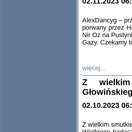
02.11.2023 06
AlexDancyg – przy
porwany przez H
Nir Oz na Pustyn
Gazy. Czekamy tu
więcej...
Z wielki
Głowińskie
02.10.2023 06
Z wielkim smutki