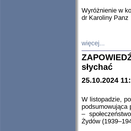
Wyróżnienie w k
dr Karoliny Panz
więcej...
ZAPOWIEDŹ
słychać
25.10.2024 11
W listopadzie, p
podsumowująca p
– społeczeństw
Żydów (1939–194