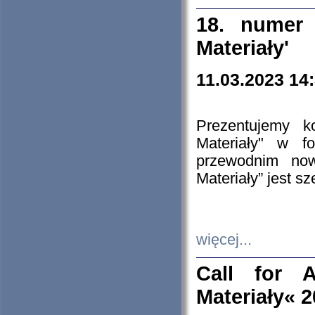
18. numer 
Materiały'
11.03.2023 14
Prezentujemy k
Materiały" w 
przewodnim now
Materiały” jest s
więcej...
Call for A
Materiały« 