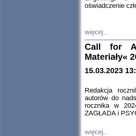
oświadczenie cz
więcej...
Call for A
Materiały« 
15.03.2023 13
Redakcja roczn
autorów do nads
rocznika w 202
ZAGŁADA i PS
więcej...