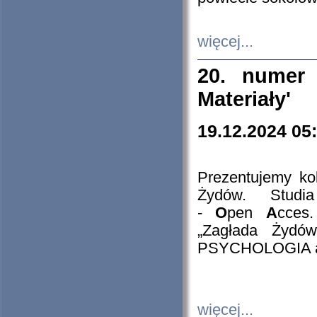
więcej...
20. numer 
Materiały'
19.12.2024 05
Prezentujemy kol
Żydów. Stud
-
O
pen
A
cces
„Zagłada Żydów
PSYCHOLOGIA 
więcej...