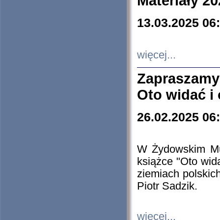
Materiały 20
13.03.2025 06
więcej...
Zapraszamy
Oto widać i
26.02.2025 06
W Żydowskim Muz
książce "Oto wid
ziemiach polski
Piotr Sadzik.
więcej...