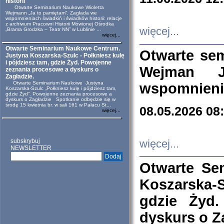
historii
Otwarte Seminarium Naukowe Wioletta
Wejmann „Ja to pamiętam”. Zagłada we
wspomnieniach świadkiń i świadków historii: relacje
z archiwum Pracowni Historii Mówionej Ośrodka
więcej...
„Brama Grodzka – Teatr NN” w Lublinie ...
więcej...
Otwarte Seminarium Naukowe Centrum.
Otwarte se
Justyna Koszarska-Szulc - Połkniesz kulę
i pójdziesz tam, gdzie Żyd. Powojenne
Wejman 
zeznania procesowe a dyskurs o
Zagładzie.
Otwarte Seminarium Naukowe Justyna
wspomnienia
Koszarska-Szulc „Połkniesz kulę i pójdziesz tam,
gdzie Żyd”. Powojenne zeznania procesowe a
dyskurs o Zagładzie Spotkanie odbędzie się w
środę 15 kwietnia br. w sali 161 w Pałacu St...
08.05.2026 08
więcej...
subskrybuj
więcej...
NEWSLETTER
Otwarte Se
Koszarska-S
gdzie Żyd
dyskurs o Z