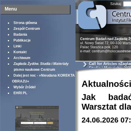
Szukaj:
Menu
Strona główna
Zespół Centrum
Badania
Centrum Badań nad Zagładą 
Publikacje
ul. Nowy Świat 72, 00-330 War
Linki
Palac Staszica pok. 120
e-mail: centrum@holocaustrese
Kontakt
Archiwum
Call for Articles »Zagł
Zagłada Żydów. Studia i Materiały
Studia i Materiały« 202
pismo naukowe Centrum
Dalej jest noc - »Nieudana KOREKTA
Aktualnośc
OBRAZU«
Wybór źródeł
EHRI PL
Jak bada
Warsztat dl
24.06.2026 07