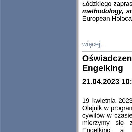
Łódzkiego zapras
methodology, so
European Holocau
więcej...
Oświadczen
Engelking
21.04.2023 10
19 kwietnia 2023
Olejnik w progra
cywilów w czasie
mierzymy się z
Engelking, a 