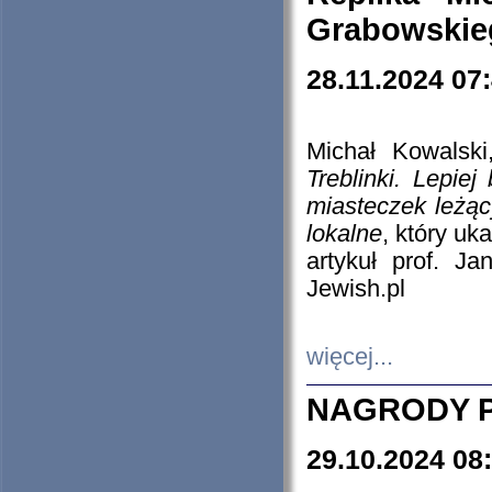
Grabowskieg
28.11.2024 07
Michał Kowalski
Treblinki. Lepie
miasteczek leżąc
lokalne
, który uk
artykuł prof. J
Jewish.pl
więcej...
NAGRODY P
29.10.2024 08