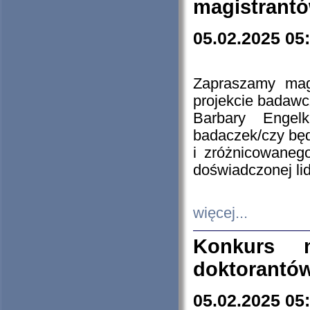
magistrantó
05.02.2025 05
Zapraszamy mag
projekcie badaw
Barbary Engel
badaczek/czy będ
i zróżnicowaneg
doświadczonej lid
więcej...
Konkurs n
doktorantó
05.02.2025 05