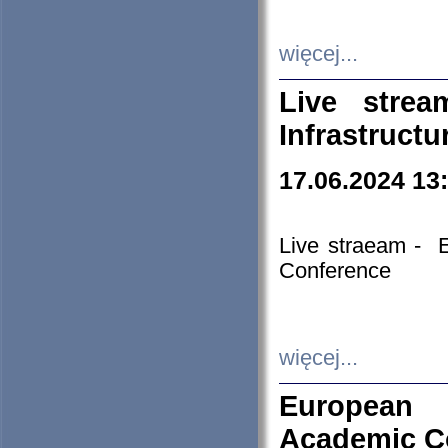
więcej...
Live stre
Infrastruct
17.06.2024 13
Live straeam - 
Conference
więcej...
European H
Academic C