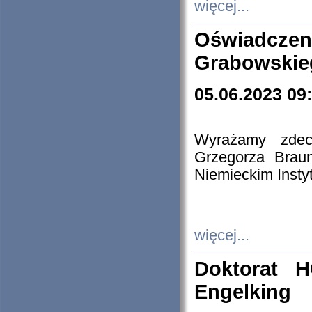
więcej...
Oświadczen
Grabowskie
05.06.2023 09
Wyrażamy zdecy
Grzegorza Brau
Niemieckim Insty
więcej...
Doktorat H
Engelking