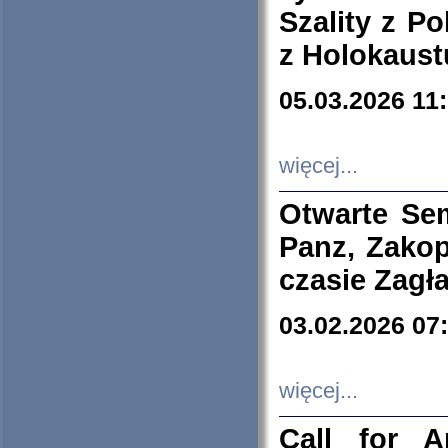
Szality z Po
z Holokaust
05.03.2026 11
więcej...
Otwarte Se
Panz, Zakop
czasie Zagł
03.02.2026 07
więcej...
Call for A