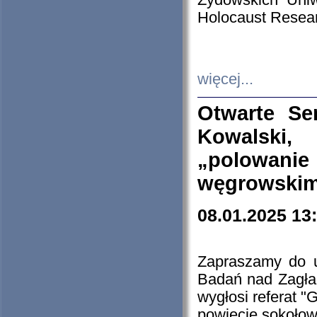
Żydowskich Uniw
Holocaust Resear
więcej...
Otwarte Se
Kowalski, 
„polowanie
węgrowskim.
08.01.2025 13
Zapraszamy do 
Badań nad Zagła
wygłosi referat "
powiecie sokołow