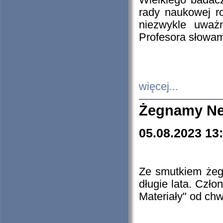
Wielkiego badacz
rady naukowej ro
niezwykle uważn
Profesora słowam
więcej...
Żegnamy Ne
05.08.2023 13
Ze smutkiem żeg
długie lata. Czł
Materiały" od chw