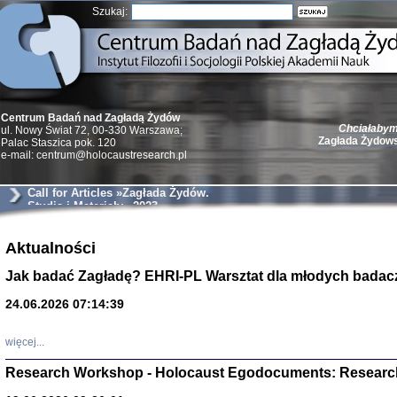
Szukaj:
Chciałabym 
Centrum Badań nad Zagładą Żydów
Zagłada Żydow
ul. Nowy Świat 72, 00-330 Warszawa;
Palac Staszica pok. 120
e-mail: centrum@holocaustresearch.pl
Call for Articles »Zagłada Żydów.
Studia i Materiały« 2023
Żydzi w walc
Germany 193
Aktualności
Natalia Aleksiun, 
Jak badać Zagładę? EHRI-PL Warsztat dla młodych badac
Deborah Dash Moor
Turski, Laurence 
(Arkadij Zelcer)
24.06.2026 07:14:39
red. Krzysztof Pe
Warszawa 20
więcej...
Research Workshop - Holocaust Egodocuments: Researc