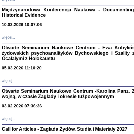
Zagłada Żyd
Studia i Mater
Międzynarodowa Konferencja Naukowa - Documenting 
nr 17, R. 202
Warszawa 20
Historical Evidence
10.03.2026 10:07:06
więcej...
Otwarte Seminarium Naukowe Centrum - Ewa Kobylińsk
NIE WIEMY CO PRZY
żydowskich psychoanalityków Bychowskiego i Szality z 
Dziennik p
Moszek Baum, oprac. Barb
Ocalałymi z Holokaustu
05.03.2026 11:10:20
więcej...
Otwarte Seminarium Naukowe Centrum -Karolina Panz, Z
wojną, w czasie Zagłady i okresie tużpowojennym
Zagłada Żyd
Studia i Mater
nr 16, R. 202
03.02.2026 07:36:36
Warszawa 20
więcej...
Call for Articles - Zagłada Żydów. Studia i Materiały 2027