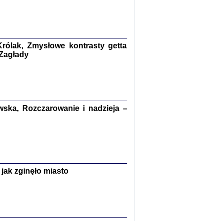
kiego Żyda wspomnienia, łzy i myśli
Zapiski z okupacyjnej Warszawy
konowski, oprac. Marta Janczewska
rólak, Zmysłowe kontrasty getta
Warszawa 2020
 Zagłady
Y TE SŁOWA JEST PRACOWNIKIEM
ska, Rozczarowanie i nadzieja –
GETTOWEJ INSTYTUCJI ...
nnika' i inne pisma z łódzkiego getta
 z jidysz, oprac. i wstęp. Monika Polit
Warszawa 2019
jak zginęło miasto
ETĘ NIEMIECKĄ ...
ny w ukryciu w Warszawie w latach 1943-1944
rg
,
oprac. i wstępem opatrzyła
Barbara Engelking
9