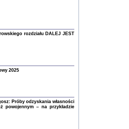
Zagłada Żydów.
Studia i Materiały
nr 15, R. 2019
Warszawa 2019
rowskiego rozdziału DALEJ JEST
owy 2025
ów.
iały
8
18
osz: Próby odzyskania własności
uż powojennym – na przykładzie