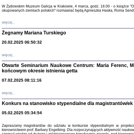
Warszawa 
W Żydowskim Muzeum Galicja w Krakowie, 4 marca, godz. 18.00 - o książce "Ot
okupowanych ziemiach polskich" rozmawiać będą Agnieszka Haska, Roma Sendyk
więcej...
Żegnamy Mariana Turskiego
20.02.2025 06:50:32
Zapisk
Tadeusz Obremski, opra
więcej...
Otwarte Seminarium Naukowe Centrum: Maria Ferenc, Mor
końcowym okresie istnienia getta
07.02.2025 08:11:16
więcej...
PO WOJNIE
Pisma Kopla
Konkurs na stanowisko stypendialne dla magistrantów/ek
Warszawie
oprac. i wst
05.02.2025 05:34:54
Warszawa 
Zapraszamy magistrantów do udziału w konkursie stypendialnym w proje
kierownictwem prof. Barbary Engelking. Dla rozpoczynających aktywność nauko