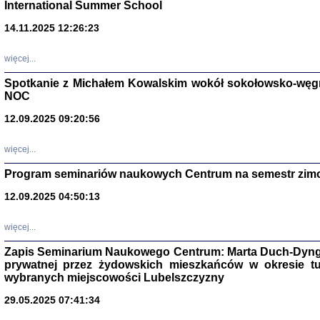
International Summer School
14.11.2025 12:26:23
więcej...
Spotkanie z Michałem Kowalskim wokół sokołowsko-węg
NOC
12.09.2025 09:20:56
więcej...
Program seminariów naukowych Centrum na semestr zim
Zagłada Żyd
Studia i Mater
12.09.2025 04:50:13
nr 14, R. 201
Warszawa 20
więcej...
Zapis Seminarium Naukowego Centrum: Marta Duch-Dyng
prywatnej przez żydowskich mieszkańców w okresie t
wybranych miejscowości Lubelszczyzny
29.05.2025 07:41:34