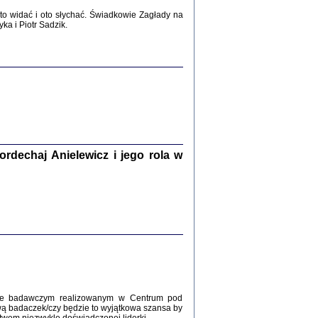
2017
o widać i oto słychać. Świadkowie Zagłady na
a i Piotr Sadzik.
WŚRÓD ZATRUTYCH NOŻY ...
i z getta i okupowanej Warszawy
c. i wstępem opatrzyła Agnieszka
Haska
Warszawa 2017
dechaj Anielewicz i jego rola w
, Z POMOCĄ BOŻĄ, JUŻ NIEBAWEM ...
 i Mirki Piżyców o życiu w getcie i okupowanej
ępem opatrzyła Barbara Engelking i Havi Dreifuss
2017
kcie badawczym realizowanym w Centrum pod
wą badaczek/czy będzie to wyjątkowa szansa by