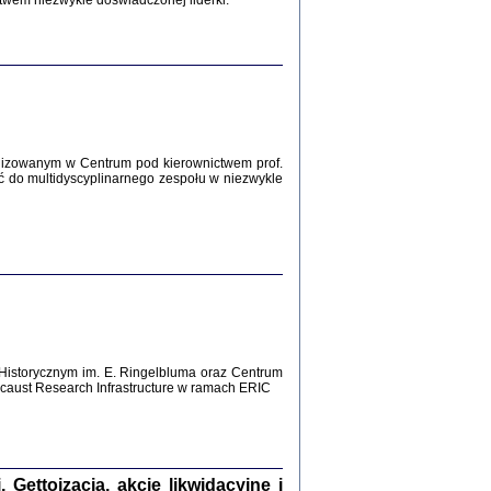
twem niezwykle doświadczonej liderki.
Zagłada Żydów.
Studia i Materiały
nr 12, R. 2016
Warszawa 2016
lizowanym w Centrum pod kierownictwem prof.
ć do multidyscyplinarnego zespołu w niezwykle
AŻ MAMY WSPANIAŁE ...
dzienniki Żydów z okolic Mińska
iego
tępem opatrzyła Barbara Engelking
2016
Historycznym im. E. Ringelbluma oraz Centrum
aust Research Infrastructure w ramach ERIC
T POSIADAĆ DOM POD ZIEMIĄ ...
ch z Zagłady w okolicach Dąbrowy
Tarnowskiej
oprac. i wstęp Jan Grabowski
Warszawa 2016
ettoizacja, akcje likwidacyjne i