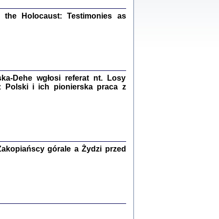
ów.
iały
the Holocaust: Testimonies as
1
21
a-Dehe wgłosi referat nt. Losy
NIESIE NAM KOLEJNA GODZINA ...
Polski i ich pionierska praca z
isany w ukryciu w latach 1943-1944
ara Engelking, tłum. z jidysz Monika
Polit
Warszawa 2020
akopiańscy górale a Żydzi przed
ów.
iały
0
20