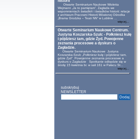
historii
Otwarte Seminarium Naukowe Wioletta
Wejmann „Ja to pamiętam”. Zagłada we
wspomnieniach świadkiń i świadków historii: relacje
z archiwum Pracowni Historii Mówionej Ośrodka
„Brama Grodzka – Teatr NN” w Lublinie ...
więcej...
Otwarte Seminarium Naukowe Centrum.
Justyna Koszarska-Szulc - Połkniesz kulę
i pójdziesz tam, gdzie Żyd. Powojenne
zeznania procesowe a dyskurs o
Zagładzie.
Otwarte Seminarium Naukowe Justyna
Koszarska-Szulc „Połkniesz kulę i pójdziesz tam,
gdzie Żyd”. Powojenne zeznania procesowe a
dyskurs o Zagładzie Spotkanie odbędzie się w
środę 15 kwietnia br. w sali 161 w Pałacu St...
więcej...
subskrybuj
NEWSLETTER