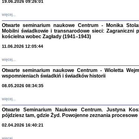
19.06.2026 09:26:01
więcej...
Otwarte seminarium naukowe Centrum - Monika Stolarcz
Mobilni świadkowie i transnarodowe sieci: Zagraniczni 
kościelna wobec Zagłady (1941–1943)
11.06.2026 12:05:44
Znowu mieliśmy
Dzienniki i pam
Binder Elza (El
więcej...
Wagner Rózia
oprac. Aleksa
Otwarte seminarium naukowe Centrum - Wioletta Wej
Warszawa 202
wspomnieniach świadkiń i świadków historii
08.05.2026 08:34:35
więcej...
oprac. Aleksan
Otwarte Seminarium Naukowe Centrum. Justyna Kosza
pójdziesz tam, gdzie Żyd. Powojenne zeznania procesowe 
02.04.2026 16:40:21
więcej...