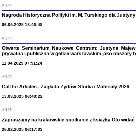
DALEJ JEST NOC. Los
więcej...
red. i wstę
Nagroda Historyczna Polityki im. M. Turskiego dla Justyny
06.05.2025 18:46:48
ŻADNA BLA
więcej...
Wspomnieni
Stanisław A
Warszawa 
Otwarte Seminarium Naukowe Centrum: Justyna Majewsk
prywatna i publiczna w getcie warszawskim jako obszary
11.04.2025 07:51:24
więcej...
Call for Articles - Zagłada Żydów. Studia i Materiały 2026
13.03.2025 06:40:22
więcej...
Zapraszamy na krakowskie spotkanie z książką Oto widać i
TYLEŚMY JU
Dziennik pi
26.02.2025 06:17:03
Clara Kram