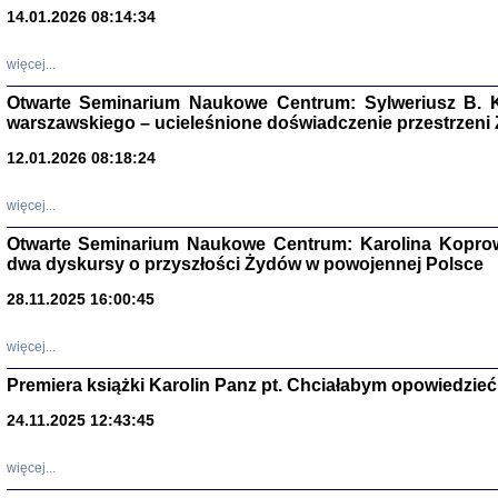
14.01.2026 08:14:34
Aryjs
więcej...
Sewek O
Otwarte Seminarium Naukowe Centrum: Sylweriusz B. K
warszawskiego – ucieleśnione doświadczenie przestrzeni
12.01.2026 08:18:24
więcej...
PISZĄC
Otwarte Seminarium Naukowe Centrum: Karolina Koprow
'z Dzie
dwa dyskursy o przyszłości Żydów w powojennej Polsce
Józef Zelkowicz, tłum.
28.11.2025 16:00:45
więcej...
Premiera książki Karolin Panz pt. Chciałabym opowiedzieć 
CZYTAJĄC GAZ
Dziennik pisa
24.11.2025 12:43:45
Jakub Hochbe
Warszawa 201
więcej...