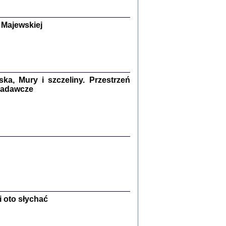
y Żydów w wybranych powiatach
okupowanej Polski
p Barbara Engelking, Jan Grabowski
 Majewskiej
Warszawa 2018
GA, ŻADNE KŁAMSTWO ...
a z warszawskiego getta
dler
,
oprac. i wstępem opatrzyła
Marta Janczewska
2018
a, Mury i szczeliny. Przestrzeń
 badawcze
Zagłada Żydów.
Studia i Materiały
nr 13, R. 2017
Warszawa 2017
 oto słychać
Ż PRZESZLI ...
sany w bunkrze (Żółkiew 1942-1944)
er
,
oprac. i wstępem opatrzyła Anna Wylegała