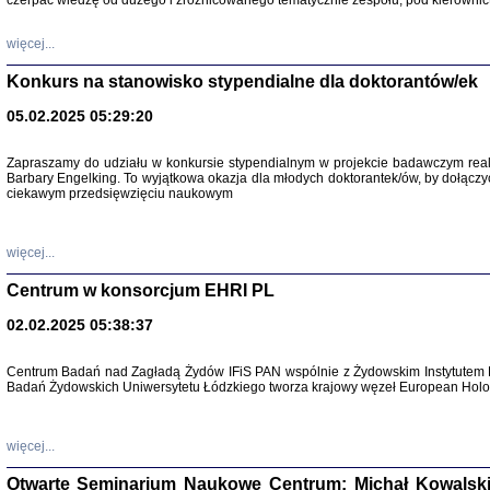
czerpać wiedzę od dużego i zróżnicowanego tematycznie zespołu, pod kierownic
więcej...
Konkurs na stanowisko stypendialne dla doktorantów/ek
05.02.2025 05:29:20
Zapraszamy do udziału w konkursie stypendialnym w projekcie badawczym rea
Barbary Engelking. To wyjątkowa okazja dla młodych doktorantek/ów, by dołączy
ciekawym przedsięwzięciu naukowym
SNY CHOCI
Okupacyjne 
Mazowieck
oprac. i ws
więcej...
Warszawa 
Centrum w konsorcjum EHRI PL
02.02.2025 05:38:37
Centrum Badań nad Zagładą Żydów IFiS PAN wspólnie z Żydowskim Instytutem 
Badań Żydowskich Uniwersytetu Łódzkiego tworza krajowy węzeł European Holoc
SZCZĘŚCIE JES
Losy kobiet ocalały
więcej...
Otwarte Seminarium Naukowe Centrum: Michał Kowalski, G