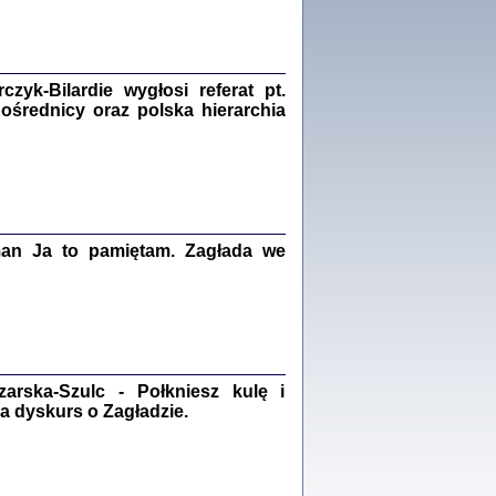
Zagłada Żydów.
Studia i Materiały
nr 18, R. 2022
Warszawa 2022
yk-Bilardie wygłosi referat pt.
pośrednicy oraz polska hierarchia
 iluzję, że żyjemy …
iętniki z Galicji Wschodniej
iszewa), Urman Jerzy Feliks, Strassler Szymon,
ndra Bańkowska
man Ja to pamiętam. Zagłada we
2
PAMIĘTNIK
Kalman Rotgeber
dra Bańkowska, wstęp Jacek Leociak
Warszawa 2021
rska-Szulc - Połkniesz kulę i
a dyskurs o Zagładzie.