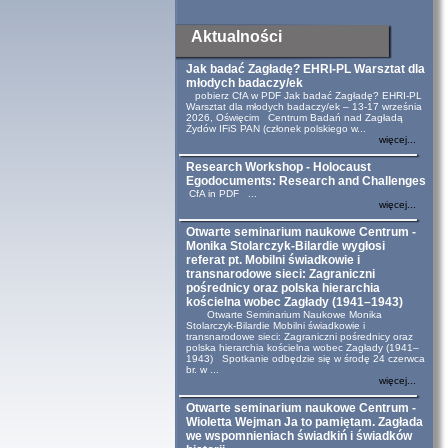
Aktualności
Jak badać Zagładę? EHRI-PL Warsztat dla
młodych badaczy/ek
pobierz CfA w PDF Jak badać Zagładę? EHRI-PL
Warsztat dla młodych badaczy/ek – 13-17 września
2026, Oświęcim Centrum Badań nad Zagładą
Żydów IFiS PAN (członek polskiego w...
więcej...
Research Workshop - Holocaust
Egodocuments: Research and Challenges
CfA in PDF ...
więcej...
Otwarte seminarium naukowe Centrum -
Monika Stolarczyk-Bilardie wygłosi
referat pt. Mobilni świadkowie i
transnarodowe sieci: Zagraniczni
pośrednicy oraz polska hierarchia
kościelna wobec Zagłady (1941–1943)
Otwarte Seminarium Naukowe Monika
Stolarczyk-Bilardie Mobilni świadkowie i
transnarodowe sieci: Zagraniczni pośrednicy oraz
polska hierarchia kościelna wobec Zagłady (1941–
1943) Spotkanie odbędzie się w środę 24 czerwca
br. w ...
więcej...
Otwarte seminarium naukowe Centrum -
Wioletta Wejman Ja to pamiętam. Zagłada
we wspomnieniach świadkiń i świadków