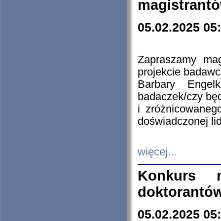
magistrantó
05.02.2025 05
Zapraszamy mag
projekcie badaw
Barbary Engel
badaczek/czy będ
i zróżnicowaneg
doświadczonej lid
więcej...
Konkurs n
doktorantó
05.02.2025 05