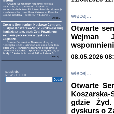
historii
Otwarte Seminarium Naukowe Wioletta
Wejmann „Ja to pamiętam”. Zagłada we
wspomnieniach świadkiń i świadków historii: relacje
z archiwum Pracowni Historii Mówionej Ośrodka
więcej...
„Brama Grodzka – Teatr NN” w Lublinie ...
więcej...
Otwarte Seminarium Naukowe Centrum.
Otwarte se
Justyna Koszarska-Szulc - Połkniesz kulę
i pójdziesz tam, gdzie Żyd. Powojenne
Wejman 
zeznania procesowe a dyskurs o
Zagładzie.
Otwarte Seminarium Naukowe Justyna
wspomnienia
Koszarska-Szulc „Połkniesz kulę i pójdziesz tam,
gdzie Żyd”. Powojenne zeznania procesowe a
dyskurs o Zagładzie Spotkanie odbędzie się w
środę 15 kwietnia br. w sali 161 w Pałacu St...
08.05.2026 08
więcej...
subskrybuj
więcej...
NEWSLETTER
Otwarte Se
Koszarska-S
gdzie Żyd
dyskurs o Z