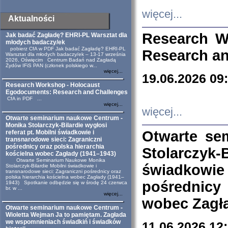
więcej...
Aktualności
Research W
Jak badać Zagładę? EHRI-PL Warsztat dla
młodych badaczy/ek
pobierz CfA w PDF Jak badać Zagładę? EHRI-PL
Research an
Warsztat dla młodych badaczy/ek – 13-17 września
2026, Oświęcim Centrum Badań nad Zagładą
Żydów IFiS PAN (członek polskiego w...
więcej...
19.06.2026 09
Research Workshop - Holocaust
Egodocuments: Research and Challenges
CfA in PDF ...
więcej...
więcej...
Otwarte seminarium naukowe Centrum -
Monika Stolarczyk-Bilardie wygłosi
Otwarte se
referat pt. Mobilni świadkowie i
transnarodowe sieci: Zagraniczni
pośrednicy oraz polska hierarchia
Stolarczyk-
kościelna wobec Zagłady (1941–1943)
Otwarte Seminarium Naukowe Monika
świadkowie
Stolarczyk-Bilardie Mobilni świadkowie i
transnarodowe sieci: Zagraniczni pośrednicy oraz
polska hierarchia kościelna wobec Zagłady (1941–
pośrednicy
1943) Spotkanie odbędzie się w środę 24 czerwca
br. w ...
więcej...
wobec Zagła
Otwarte seminarium naukowe Centrum -
Wioletta Wejman Ja to pamiętam. Zagłada
we wspomnieniach świadkiń i świadków
11.06.2026 12