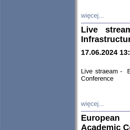
więcej...
Live stre
Infrastruct
17.06.2024 13
Live straeam - 
Conference
więcej...
European H
Academic C