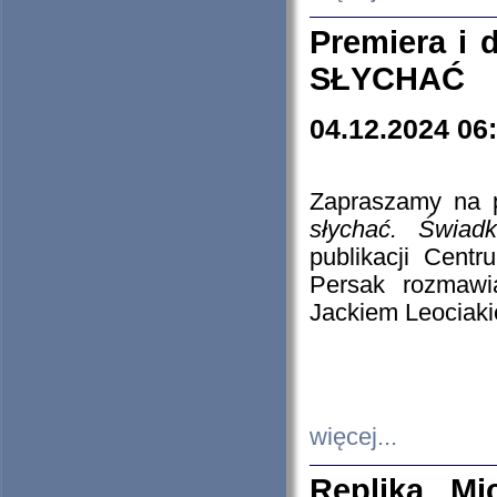
Premiera i
SŁYCHAĆ
04.12.2024 06
Zapraszamy na p
słychać. Świad
publikacji Cen
Persak rozmawi
Jackiem Leociaki
więcej...
Replika Mi