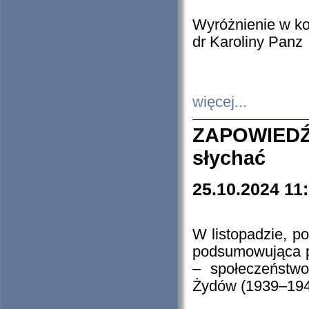
Wyróżnienie w k
dr Karoliny Panz
więcej...
ZAPOWIEDŹ
słychać
25.10.2024 11
W listopadzie, p
podsumowująca p
– społeczeństw
Żydów (1939–194