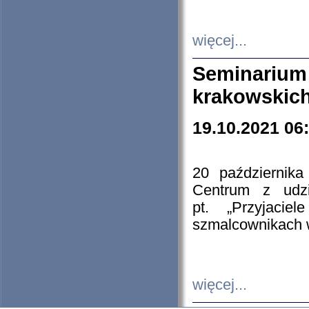
więcej...
Seminarium
krakowskich
19.10.2021 06
20 październik
Centrum z udzia
pt. „Przyjacie
szmalcownikach
więcej...