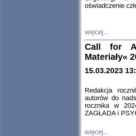
oświadczenie cz
więcej...
Call for A
Materiały« 
15.03.2023 13
Redakcja roczn
autorów do nads
rocznika w 202
ZAGŁADA i PS
więcej...