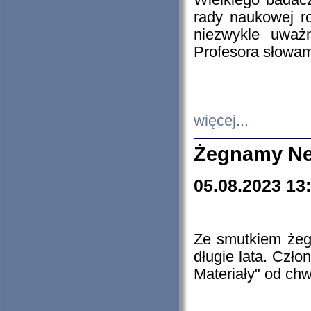
Wielkiego badacz
rady naukowej ro
niezwykle uważn
Profesora słowam
więcej...
Żegnamy Ne
05.08.2023 13
Ze smutkiem żeg
długie lata. Czł
Materiały" od chw