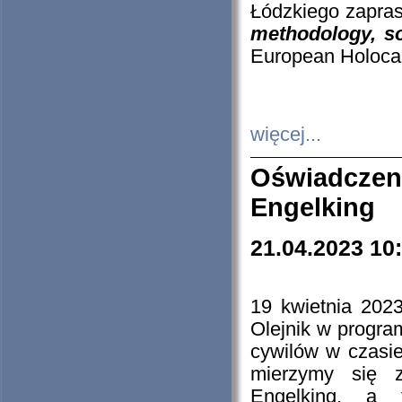
Łódzkiego zapras
methodology, so
European Holocau
więcej...
Oświadczen
Engelking
21.04.2023 10
19 kwietnia 2023
Olejnik w progra
cywilów w czasie
mierzymy się z
Engelking, a 