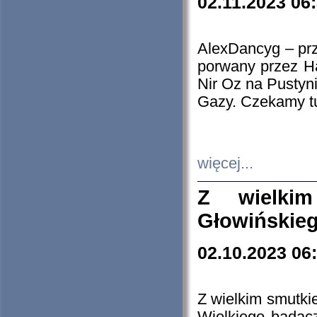
02.11.2023 06
AlexDancyg – przy
porwany przez H
Nir Oz na Pustyn
Gazy. Czekamy tu
więcej...
Z wielki
Głowińskie
02.10.2023 06
Z wielkim smutki