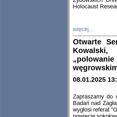
Żydowskich Uniw
Holocaust Resear
więcej...
Otwarte Se
Kowalski, 
„polowanie
węgrowskim.
08.01.2025 13
Zapraszamy do 
Badań nad Zagła
wygłosi referat "
powiecie sokołow