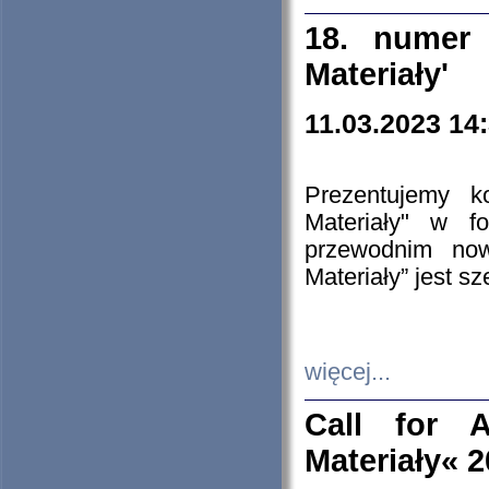
18. numer 
Materiały'
11.03.2023 14
Prezentujemy k
Materiały" w 
przewodnim now
Materiały” jest s
więcej...
Call for A
Materiały« 