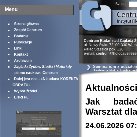
Szukaj:
Menu
Strona główna
Zespół Centrum
Badania
Centrum Badań nad Zagładą 
Publikacje
ul. Nowy Świat 72, 00-330 War
Linki
Palac Staszica pok. 120
e-mail: centrum@holocaustrese
Kontakt
Archiwum
Seminarium z udziałem 
Zagłada Żydów. Studia i Materiały
Jarkowskiej o krakows
pismo naukowe Centrum
szantażystach i szmal
Dalej jest noc - »Nieudana KOREKTA
Aktualnośc
OBRAZU«
Wybór źródeł
EHRI PL
Jak bada
Warsztat dl
24.06.2026 07