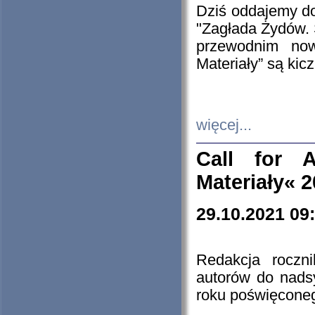
Dziś oddajemy 
"Zagłada Żydów. 
przewodnim now
Materiały” są kic
więcej...
Call for A
Materiały« 
29.10.2021 09
Redakcja roczn
autorów do nads
roku poświęcone