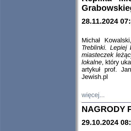
Grabowskieg
28.11.2024 07
Michał Kowalski
Treblinki. Lepie
miasteczek leżąc
lokalne
, który uk
artykuł prof. J
Jewish.pl
więcej...
NAGRODY P
29.10.2024 08