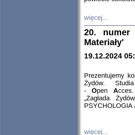
więcej...
20. numer 
Materiały'
19.12.2024 05
Prezentujemy kol
Żydów. Stud
-
O
pen
A
cces
„Zagłada Żydów
PSYCHOLOGIA 
więcej...