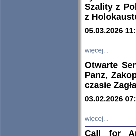
Szality z Po
z Holokaust
05.03.2026 11
więcej...
Otwarte Se
Panz, Zakop
czasie Zagł
03.02.2026 07
więcej...
Call for A