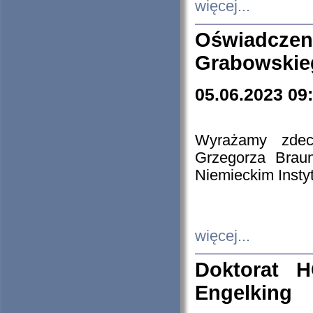
więcej...
Oświadczen
Grabowskie
05.06.2023 09
Wyrażamy zdecy
Grzegorza Brau
Niemieckim Insty
więcej...
Doktorat H
Engelking