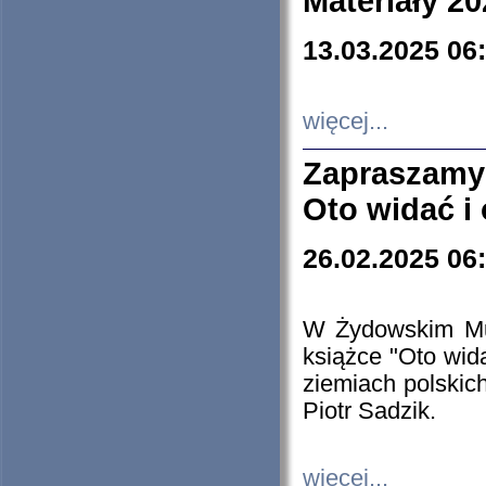
Materiały 20
13.03.2025 06
więcej...
Zapraszamy
Oto widać i
26.02.2025 06
W Żydowskim Muz
książce "Oto wid
ziemiach polski
Piotr Sadzik.
więcej...