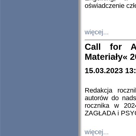
oświadczenie cz
więcej...
Call for A
Materiały« 
15.03.2023 13
Redakcja roczn
autorów do nads
rocznika w 202
ZAGŁADA i PS
więcej...