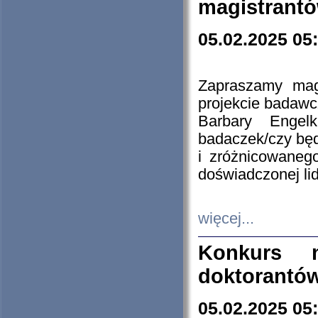
magistrantó
05.02.2025 05
Zapraszamy mag
projekcie badaw
Barbary Engel
badaczek/czy będ
i zróżnicowaneg
doświadczonej lid
więcej...
Konkurs n
doktorantó
05.02.2025 05