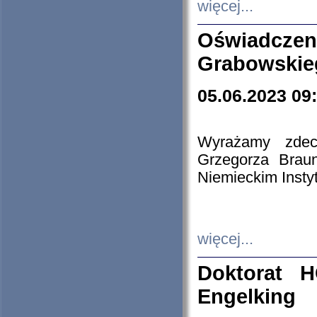
więcej...
Oświadczen
Grabowskie
05.06.2023 09
Wyrażamy zdecy
Grzegorza Brau
Niemieckim Insty
więcej...
Doktorat H
Engelking