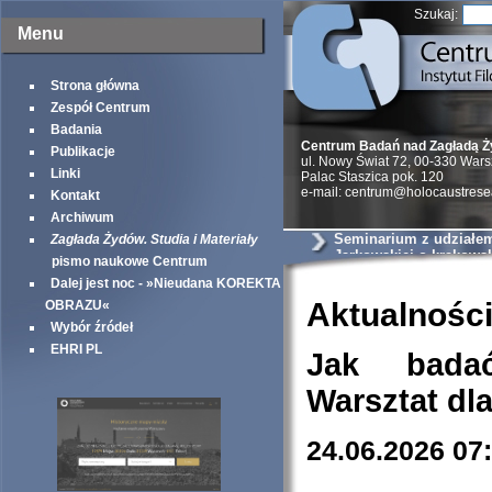
Szukaj:
Menu
Strona główna
Zespół Centrum
Badania
Centrum Badań nad Zagładą 
Publikacje
ul. Nowy Świat 72, 00-330 War
Linki
Palac Staszica pok. 120
e-mail: centrum@holocaustrese
Kontakt
Archiwum
Seminarium z udziałem 
Zagłada Żydów. Studia i Materiały
Jarkowskiej o krakows
pismo naukowe Centrum
szantażystach i szmal
Dalej jest noc - »Nieudana KOREKTA
Aktualnośc
OBRAZU«
Wybór źródeł
EHRI PL
Jak bada
Warsztat dl
24.06.2026 07