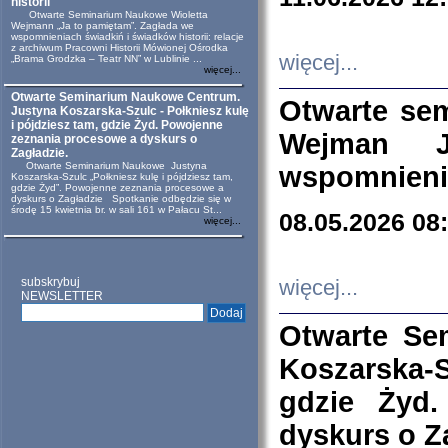
historii
Otwarte Seminarium Naukowe Wioletta
Wejmann „Ja to pamiętam”. Zagłada we
wspomnieniach świadkiń i świadków historii: relacje
z archiwum Pracowni Historii Mówionej Ośrodka
więcej...
„Brama Grodzka – Teatr NN” w Lublinie ...
więcej...
Otwarte Seminarium Naukowe Centrum.
Otwarte se
Justyna Koszarska-Szulc - Połkniesz kulę
i pójdziesz tam, gdzie Żyd. Powojenne
Wejman 
zeznania procesowe a dyskurs o
Zagładzie.
Otwarte Seminarium Naukowe Justyna
wspomnienia
Koszarska-Szulc „Połkniesz kulę i pójdziesz tam,
gdzie Żyd”. Powojenne zeznania procesowe a
dyskurs o Zagładzie Spotkanie odbędzie się w
środę 15 kwietnia br. w sali 161 w Pałacu St...
08.05.2026 08
więcej...
subskrybuj
więcej...
NEWSLETTER
Otwarte Se
Koszarska-S
gdzie Żyd
dyskurs o Z