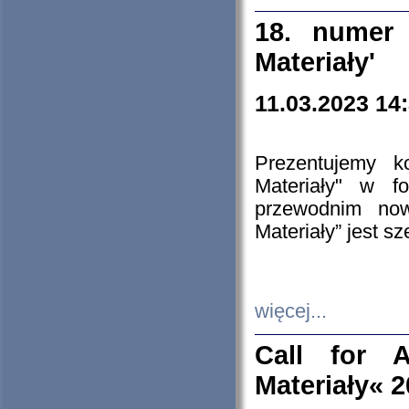
18. numer 
Materiały'
11.03.2023 14
Prezentujemy k
Materiały" w 
przewodnim now
Materiały” jest s
więcej...
Call for A
Materiały« 