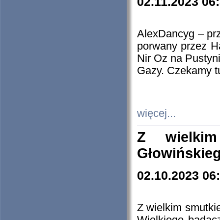
02.11.2023 06
AlexDancyg – przy
porwany przez H
Nir Oz na Pustyn
Gazy. Czekamy tu
więcej...
Z wielki
Głowińskie
02.10.2023 06
Z wielkim smutki