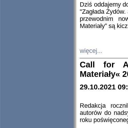
Dziś oddajemy 
"Zagłada Żydów. 
przewodnim now
Materiały” są kic
więcej...
Call for A
Materiały« 
29.10.2021 09
Redakcja roczn
autorów do nads
roku poświęcone