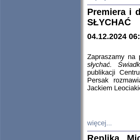
Premiera i
SŁYCHAĆ
04.12.2024 06
Zapraszamy na p
słychać. Świad
publikacji Cen
Persak rozmawi
Jackiem Leociaki
więcej...
Replika Mi