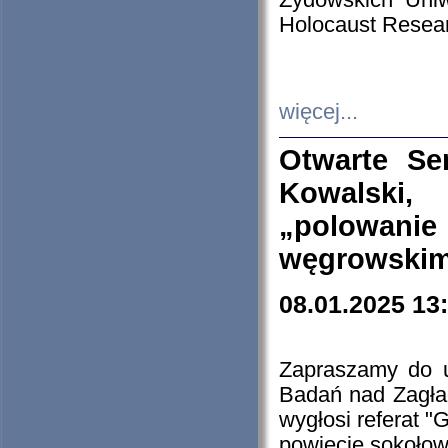
Żydowskich Uniw
Holocaust Resear
więcej...
Otwarte Se
Kowalski, 
„polowanie
węgrowskim.
08.01.2025 13
Zapraszamy do 
Badań nad Zagła
wygłosi referat "
powiecie sokołow