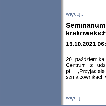
więcej...
Seminarium
krakowskich
19.10.2021 06
20 październik
Centrum z udzia
pt. „Przyjacie
szmalcownikach
więcej...