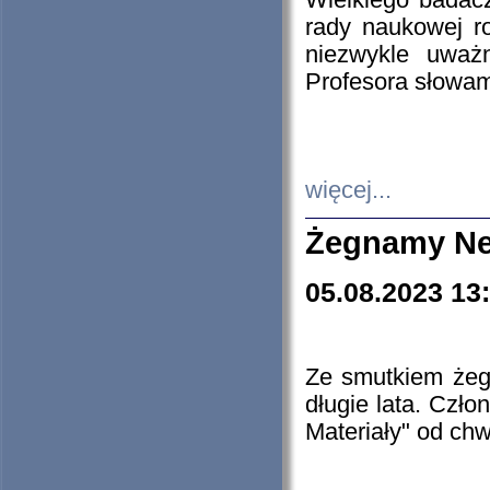
Wielkiego badacz
rady naukowej ro
niezwykle uważn
Profesora słowam
więcej...
Żegnamy Ne
05.08.2023 13
Ze smutkiem żeg
długie lata. Czł
Materiały" od chw