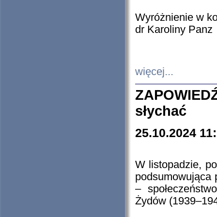
Wyróżnienie w k
dr Karoliny Panz
więcej...
ZAPOWIEDŹ
słychać
25.10.2024 11
W listopadzie, p
podsumowująca p
– społeczeństw
Żydów (1939–194