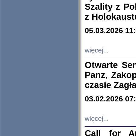
Szality z Po
z Holokaust
05.03.2026 11
więcej...
Otwarte Se
Panz, Zakop
czasie Zagł
03.02.2026 07
więcej...
Call for A