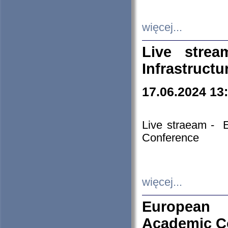
więcej...
Live stre
Infrastruct
17.06.2024 13
Live straeam - 
Conference
więcej...
European H
Academic C