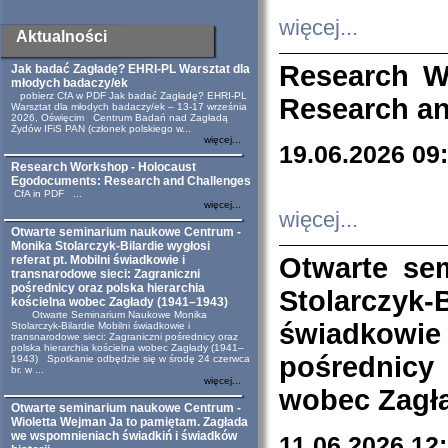
więcej...
Aktualności
Research W
Jak badać Zagładę? EHRI-PL Warsztat dla
młodych badaczy/ek
pobierz CfA w PDF Jak badać Zagładę? EHRI-PL
Research an
Warsztat dla młodych badaczy/ek – 13-17 września
2026, Oświęcim Centrum Badań nad Zagładą
Żydów IFiS PAN (członek polskiego w...
więcej...
19.06.2026 09
Research Workshop - Holocaust
Egodocuments: Research and Challenges
CfA in PDF ...
więcej...
więcej...
Otwarte seminarium naukowe Centrum -
Monika Stolarczyk-Bilardie wygłosi
Otwarte se
referat pt. Mobilni świadkowie i
transnarodowe sieci: Zagraniczni
pośrednicy oraz polska hierarchia
Stolarczyk-
kościelna wobec Zagłady (1941–1943)
Otwarte Seminarium Naukowe Monika
świadkowie
Stolarczyk-Bilardie Mobilni świadkowie i
transnarodowe sieci: Zagraniczni pośrednicy oraz
polska hierarchia kościelna wobec Zagłady (1941–
pośrednicy
1943) Spotkanie odbędzie się w środę 24 czerwca
br. w ...
więcej...
wobec Zagła
Otwarte seminarium naukowe Centrum -
Wioletta Wejman Ja to pamiętam. Zagłada
we wspomnieniach świadkiń i świadków
11.06.2026 12