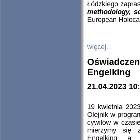
Łódzkiego zapras
methodology, so
European Holocau
więcej...
Oświadczen
Engelking
21.04.2023 10
19 kwietnia 2023
Olejnik w progra
cywilów w czasie
mierzymy się z
Engelking, a 