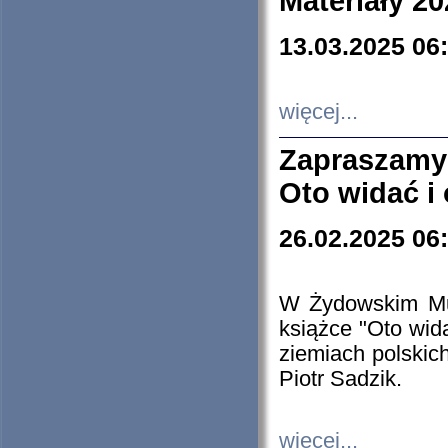
Materiały 20
13.03.2025 06
więcej...
Zapraszamy
Oto widać i
26.02.2025 06
W Żydowskim Muz
książce "Oto wid
ziemiach polski
Piotr Sadzik.
więcej...