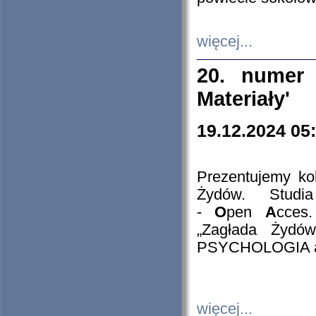
więcej...
20. numer 
Materiały'
19.12.2024 05
Prezentujemy kol
Żydów. Stud
-
O
pen
A
cces
„Zagłada Żydów
PSYCHOLOGIA 
więcej...