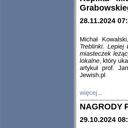
Grabowskieg
28.11.2024 07
Michał Kowalski
Treblinki. Lepie
miasteczek leżąc
lokalne
, który uk
artykuł prof. J
Jewish.pl
więcej...
NAGRODY P
29.10.2024 08