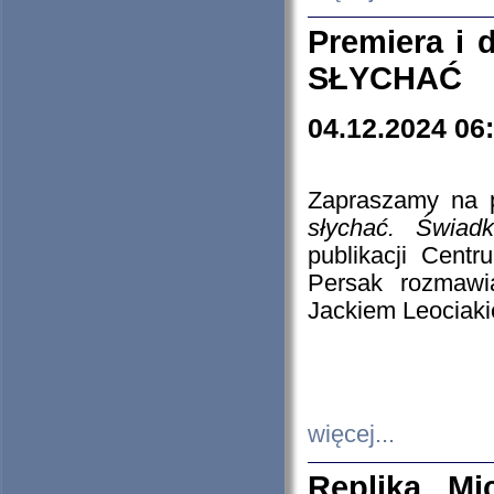
Premiera i
SŁYCHAĆ
04.12.2024 06
Zapraszamy na p
słychać. Świad
publikacji Cen
Persak rozmawi
Jackiem Leociaki
więcej...
Replika Mi