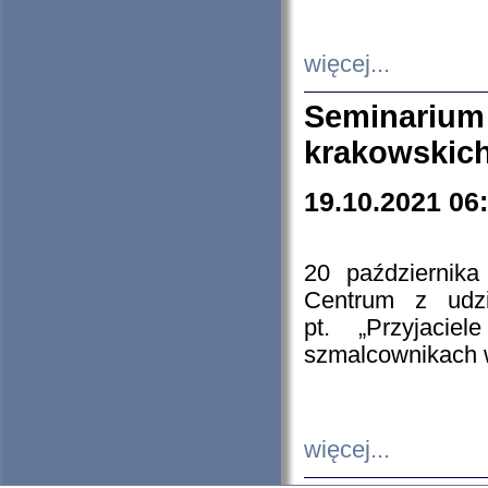
więcej...
Seminarium
krakowskich
19.10.2021 06
20 październik
Centrum z udzia
pt. „Przyjacie
szmalcownikach
więcej...