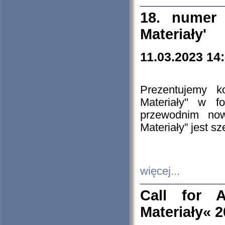
18. numer 
Materiały'
11.03.2023 14
Prezentujemy k
Materiały" w 
przewodnim now
Materiały” jest s
więcej...
Call for A
Materiały« 