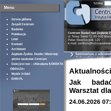
Szukaj:
Menu
Strona główna
Zespół Centrum
Badania
Centrum Badań nad Zagładą 
Publikacje
ul. Nowy Świat 72, 00-330 War
Linki
Palac Staszica pok. 120
e-mail: centrum@holocaustrese
Kontakt
Archiwum
Seminarium z udziałem 
Zagłada Żydów. Studia i Materiały
Jarkowskiej o krakows
pismo naukowe Centrum
szantażystach i szmal
Dalej jest noc - »Nieudana KOREKTA
Aktualnośc
OBRAZU«
Wybór źródeł
EHRI PL
Jak bada
Warsztat dl
24.06.2026 07