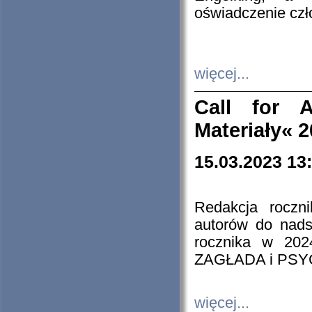
oświadczenie cz
więcej...
Call for A
Materiały« 
15.03.2023 13
Redakcja roczn
autorów do nads
rocznika w 202
ZAGŁADA i PS
więcej...