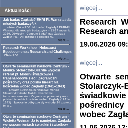
więcej...
Aktualności
Research W
Jak badać Zagładę? EHRI-PL Warsztat dla
młodych badaczy/ek
pobierz CfA w PDF Jak badać Zagładę? EHRI-PL
Research an
Warsztat dla młodych badaczy/ek – 13-17 września
2026, Oświęcim Centrum Badań nad Zagładą
Żydów IFiS PAN (członek polskiego w...
więcej...
19.06.2026 09
Research Workshop - Holocaust
Egodocuments: Research and Challenges
CfA in PDF ...
więcej...
więcej...
Otwarte seminarium naukowe Centrum -
Monika Stolarczyk-Bilardie wygłosi
Otwarte se
referat pt. Mobilni świadkowie i
transnarodowe sieci: Zagraniczni
pośrednicy oraz polska hierarchia
Stolarczyk-
kościelna wobec Zagłady (1941–1943)
Otwarte Seminarium Naukowe Monika
świadkowie
Stolarczyk-Bilardie Mobilni świadkowie i
transnarodowe sieci: Zagraniczni pośrednicy oraz
polska hierarchia kościelna wobec Zagłady (1941–
pośrednicy
1943) Spotkanie odbędzie się w środę 24 czerwca
br. w ...
więcej...
wobec Zagła
Otwarte seminarium naukowe Centrum -
Wioletta Wejman Ja to pamiętam. Zagłada
we wspomnieniach świadkiń i świadków
11.06.2026 12