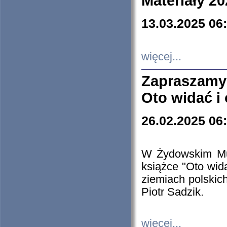
Materiały 20
13.03.2025 06
więcej...
Zapraszamy
Oto widać i
26.02.2025 06
W Żydowskim Muz
książce "Oto wid
ziemiach polski
Piotr Sadzik.
więcej...