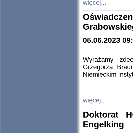
więcej...
Oświadczen
Grabowskie
05.06.2023 09
Wyrażamy zdecy
Grzegorza Brau
Niemieckim Insty
więcej...
Doktorat H
Engelking