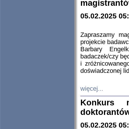
magistrantó
05.02.2025 05
Zapraszamy mag
projekcie badaw
Barbary Engel
badaczek/czy będ
i zróżnicowaneg
doświadczonej lid
więcej...
Konkurs n
doktorantó
05.02.2025 05