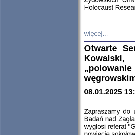
Żydowskich Uniw
Holocaust Resear
więcej...
Otwarte Se
Kowalski, 
„polowanie
węgrowskim.
08.01.2025 13
Zapraszamy do 
Badań nad Zagła
wygłosi referat "
powiecie sokołow