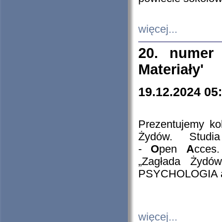
więcej...
20. numer 
Materiały'
19.12.2024 05
Prezentujemy kol
Żydów. Stud
-
O
pen
A
cces
„Zagłada Żydów
PSYCHOLOGIA 
więcej...