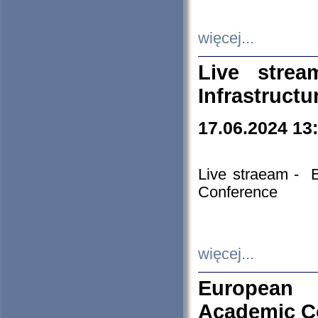
więcej...
Live stre
Infrastruct
17.06.2024 13
Live straeam - 
Conference
więcej...
European H
Academic C