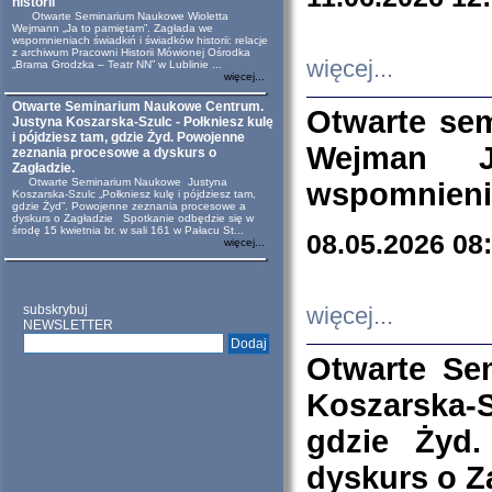
historii
Otwarte Seminarium Naukowe Wioletta
Wejmann „Ja to pamiętam”. Zagłada we
wspomnieniach świadkiń i świadków historii: relacje
z archiwum Pracowni Historii Mówionej Ośrodka
więcej...
„Brama Grodzka – Teatr NN” w Lublinie ...
więcej...
Otwarte Seminarium Naukowe Centrum.
Otwarte se
Justyna Koszarska-Szulc - Połkniesz kulę
i pójdziesz tam, gdzie Żyd. Powojenne
Wejman 
zeznania procesowe a dyskurs o
Zagładzie.
Otwarte Seminarium Naukowe Justyna
wspomnienia
Koszarska-Szulc „Połkniesz kulę i pójdziesz tam,
gdzie Żyd”. Powojenne zeznania procesowe a
dyskurs o Zagładzie Spotkanie odbędzie się w
środę 15 kwietnia br. w sali 161 w Pałacu St...
08.05.2026 08
więcej...
subskrybuj
więcej...
NEWSLETTER
Otwarte Se
Koszarska-S
gdzie Żyd
dyskurs o Z