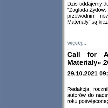
Dziś oddajemy 
"Zagłada Żydów. 
przewodnim now
Materiały” są kic
więcej...
Call for A
Materiały« 
29.10.2021 09
Redakcja roczn
autorów do nads
roku poświęcone