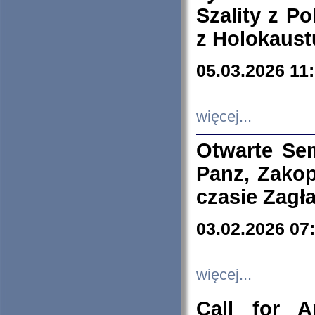
Szality z Po
z Holokaust
05.03.2026 11
więcej...
Otwarte Se
Panz, Zakop
czasie Zagł
03.02.2026 07
więcej...
Call for A