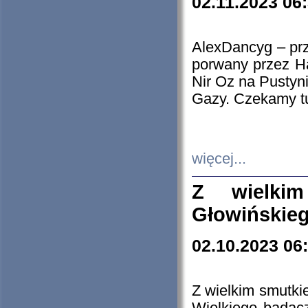
02.11.2023 06
AlexDancyg – przy
porwany przez H
Nir Oz na Pustyn
Gazy. Czekamy tu
więcej...
Z wielki
Głowińskie
02.10.2023 06
Z wielkim smutki