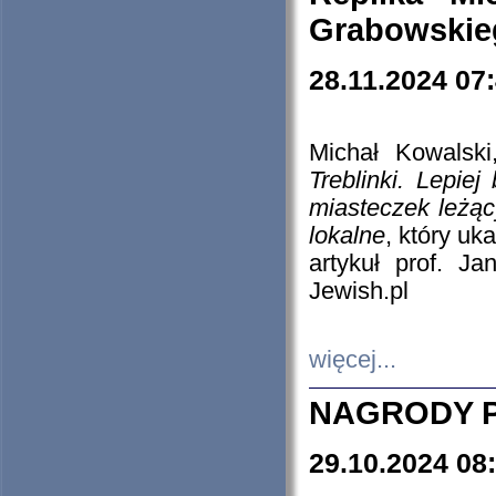
Grabowskieg
28.11.2024 07
Michał Kowalski
Treblinki. Lepie
miasteczek leżąc
lokalne
, który uk
artykuł prof. J
Jewish.pl
więcej...
NAGRODY P
29.10.2024 08