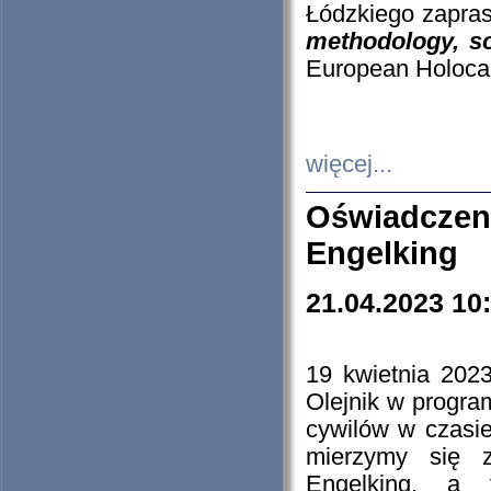
Łódzkiego zapras
methodology, so
European Holocau
więcej...
Oświadczen
Engelking
21.04.2023 10
19 kwietnia 2023
Olejnik w progra
cywilów w czasie
mierzymy się z
Engelking, a 