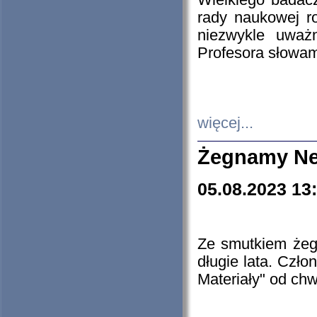
Wielkiego badacz
rady naukowej ro
niezwykle uważn
Profesora słowam
więcej...
Żegnamy Ne
05.08.2023 13
Ze smutkiem żeg
długie lata. Czł
Materiały" od chw