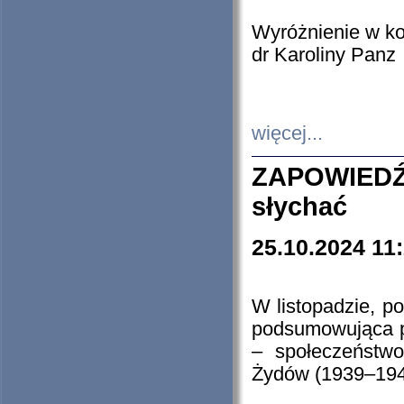
Wyróżnienie w k
dr Karoliny Panz
więcej...
ZAPOWIEDŹ
słychać
25.10.2024 11
W listopadzie, p
podsumowująca p
– społeczeństw
Żydów (1939–194