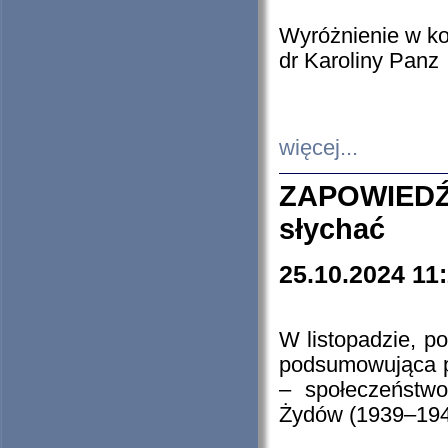
Wyróżnienie w k
dr Karoliny Panz
więcej...
ZAPOWIEDŹ
słychać
25.10.2024 11
W listopadzie, p
podsumowująca p
– społeczeństw
Żydów (1939–194