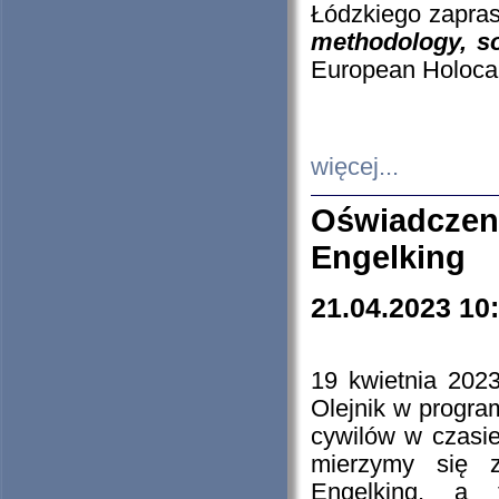
Łódzkiego zapras
methodology, so
European Holocau
więcej...
Oświadczen
Engelking
21.04.2023 10
19 kwietnia 2023
Olejnik w progra
cywilów w czasie
mierzymy się z
Engelking, a 