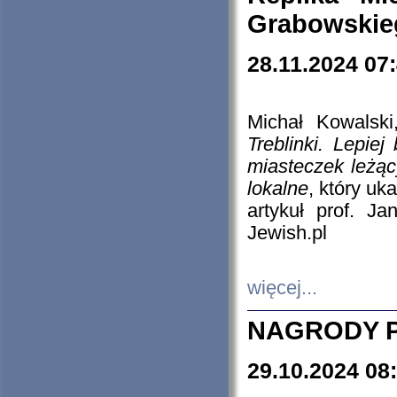
Grabowskieg
28.11.2024 07
Michał Kowalski
Treblinki. Lepie
miasteczek leżąc
lokalne
, który uk
artykuł prof. J
Jewish.pl
więcej...
NAGRODY P
29.10.2024 08