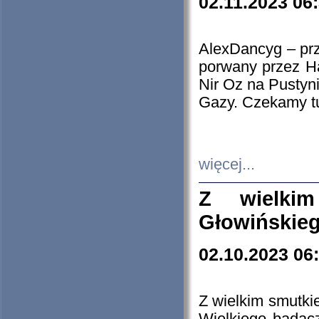
02.11.2023 06
AlexDancyg – przy
porwany przez H
Nir Oz na Pustyn
Gazy. Czekamy tu
więcej...
Z wielki
Głowińskie
02.10.2023 06
Z wielkim smutki