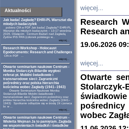
więcej...
Aktualności
Research W
Jak badać Zagładę? EHRI-PL Warsztat dla
młodych badaczy/ek
pobierz CfA w PDF Jak badać Zagładę? EHRI-PL
Research an
Warsztat dla młodych badaczy/ek – 13-17 września
2026, Oświęcim Centrum Badań nad Zagładą
Żydów IFiS PAN (członek polskiego w...
więcej...
19.06.2026 09
Research Workshop - Holocaust
Egodocuments: Research and Challenges
CfA in PDF ...
więcej...
więcej...
Otwarte seminarium naukowe Centrum -
Monika Stolarczyk-Bilardie wygłosi
Otwarte se
referat pt. Mobilni świadkowie i
transnarodowe sieci: Zagraniczni
pośrednicy oraz polska hierarchia
Stolarczyk-
kościelna wobec Zagłady (1941–1943)
Otwarte Seminarium Naukowe Monika
świadkowie
Stolarczyk-Bilardie Mobilni świadkowie i
transnarodowe sieci: Zagraniczni pośrednicy oraz
polska hierarchia kościelna wobec Zagłady (1941–
pośrednicy
1943) Spotkanie odbędzie się w środę 24 czerwca
br. w ...
więcej...
wobec Zagła
Otwarte seminarium naukowe Centrum -
Wioletta Wejman Ja to pamiętam. Zagłada
we wspomnieniach świadkiń i świadków
11.06.2026 12