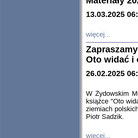
Materiały 20
13.03.2025 06
więcej...
Zapraszamy
Oto widać i
26.02.2025 06
W Żydowskim Muz
książce "Oto wid
ziemiach polski
Piotr Sadzik.
więcej...