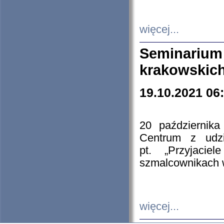
więcej...
Seminarium
krakowskich
19.10.2021 06
20 październik
Centrum z udzia
pt. „Przyjacie
szmalcownikach
więcej...