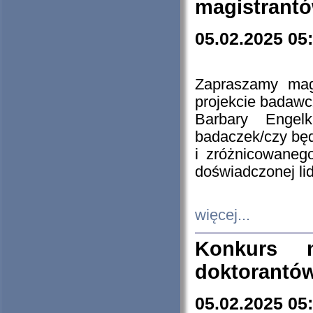
magistrantó
05.02.2025 05
Zapraszamy mag
projekcie badaw
Barbary Engel
badaczek/czy będ
i zróżnicowaneg
doświadczonej lid
więcej...
Konkurs n
doktorantó
05.02.2025 05