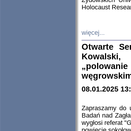
Żydowskich Uniw
Holocaust Resear
więcej...
Otwarte Se
Kowalski, 
„polowanie
węgrowskim.
08.01.2025 13
Zapraszamy do 
Badań nad Zagła
wygłosi referat "
powiecie sokołow