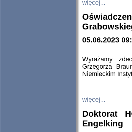
więcej...
Oświadczen
Grabowskie
05.06.2023 09
Wyrażamy zdecy
Grzegorza Brau
Niemieckim Insty
więcej...
Doktorat H
Engelking