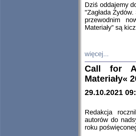
Dziś oddajemy 
"Zagłada Żydów. 
przewodnim now
Materiały” są kic
więcej...
Call for A
Materiały« 
29.10.2021 09
Redakcja roczn
autorów do nads
roku poświęcone