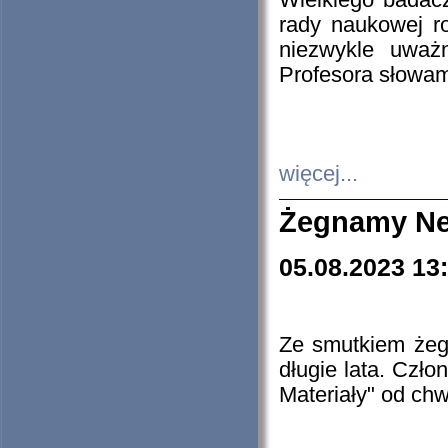
Wielkiego badacz
rady naukowej ro
niezwykle uważn
Profesora słowam
więcej...
Żegnamy Ne
05.08.2023 13
Ze smutkiem żeg
długie lata. Czł
Materiały" od chw