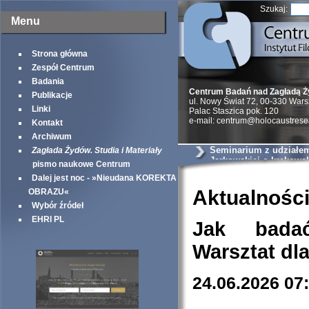
Szukaj:
Menu
Strona główna
Zespół Centrum
Badania
Centrum Badań nad Zagładą 
Publikacje
ul. Nowy Świat 72, 00-330 War
Linki
Palac Staszica pok. 120
e-mail: centrum@holocaustrese
Kontakt
Archiwum
Seminarium z udziałem 
Zagłada Żydów. Studia i Materiały
Jarkowskiej o krakows
pismo naukowe Centrum
szantażystach i szmal
Dalej jest noc - »Nieudana KOREKTA
Aktualnośc
OBRAZU«
Wybór źródeł
EHRI PL
Jak bada
Warsztat dl
24.06.2026 07