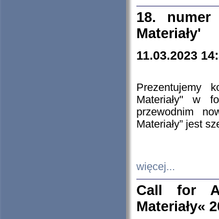
18. numer 
Materiały'
11.03.2023 14
Prezentujemy k
Materiały" w 
przewodnim now
Materiały” jest s
więcej...
Call for A
Materiały« 