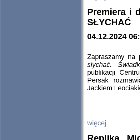
Premiera i
SŁYCHAĆ
04.12.2024 06
Zapraszamy na p
słychać. Świad
publikacji Cen
Persak rozmawi
Jackiem Leociaki
więcej...
Replika Mi