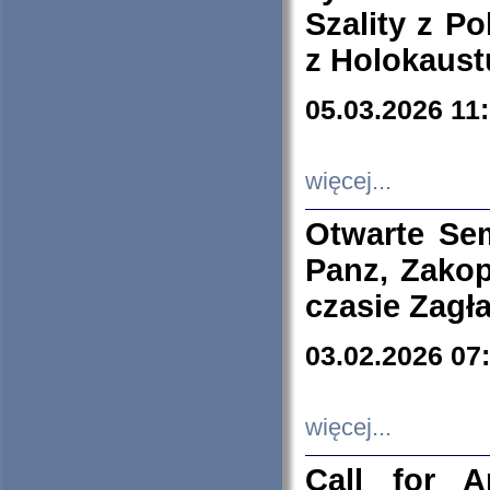
Szality z Po
z Holokaust
05.03.2026 11
więcej...
Otwarte Se
Panz, Zakop
czasie Zagł
03.02.2026 07
więcej...
Call for A