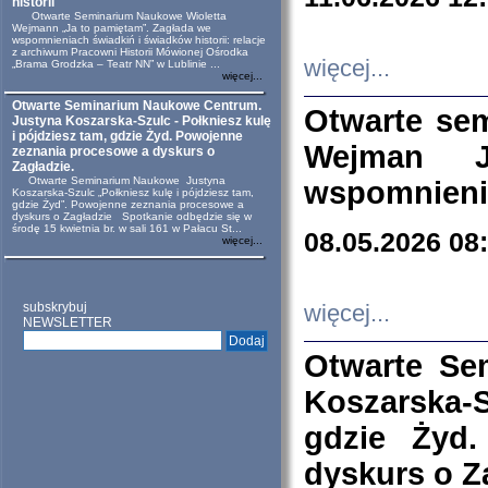
historii
Otwarte Seminarium Naukowe Wioletta
Wejmann „Ja to pamiętam”. Zagłada we
wspomnieniach świadkiń i świadków historii: relacje
z archiwum Pracowni Historii Mówionej Ośrodka
więcej...
„Brama Grodzka – Teatr NN” w Lublinie ...
więcej...
Otwarte Seminarium Naukowe Centrum.
Otwarte se
Justyna Koszarska-Szulc - Połkniesz kulę
i pójdziesz tam, gdzie Żyd. Powojenne
Wejman 
zeznania procesowe a dyskurs o
Zagładzie.
Otwarte Seminarium Naukowe Justyna
wspomnienia
Koszarska-Szulc „Połkniesz kulę i pójdziesz tam,
gdzie Żyd”. Powojenne zeznania procesowe a
dyskurs o Zagładzie Spotkanie odbędzie się w
środę 15 kwietnia br. w sali 161 w Pałacu St...
08.05.2026 08
więcej...
subskrybuj
więcej...
NEWSLETTER
Otwarte Se
Koszarska-S
gdzie Żyd
dyskurs o Z