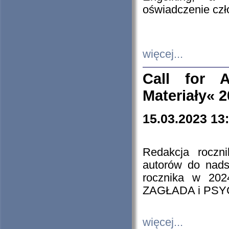
oświadczenie cz
więcej...
Call for A
Materiały« 
15.03.2023 13
Redakcja roczn
autorów do nads
rocznika w 202
ZAGŁADA i PS
więcej...