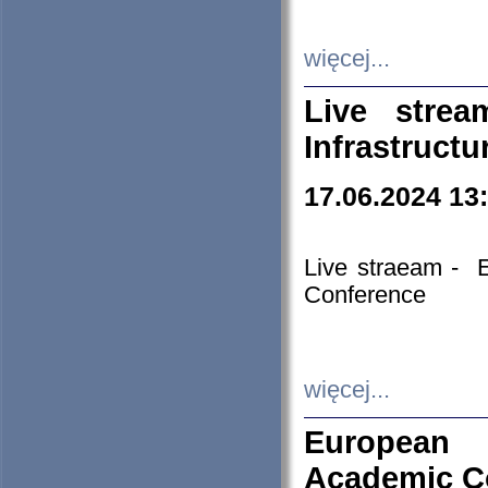
więcej...
Live stre
Infrastruct
17.06.2024 13
Live straeam - 
Conference
więcej...
European H
Academic C