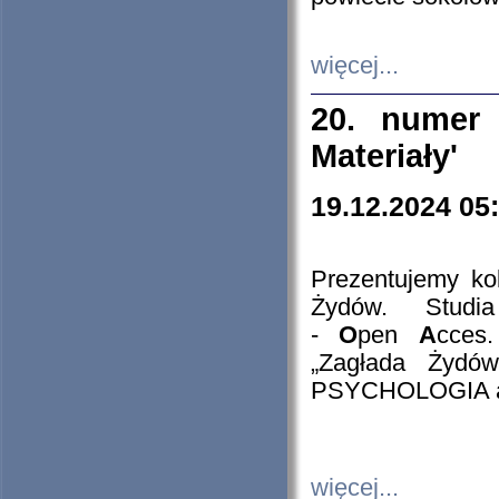
więcej...
20. numer 
Materiały'
19.12.2024 05
Prezentujemy kol
Żydów. Stud
-
O
pen
A
cces
„Zagłada Żydów
PSYCHOLOGIA 
więcej...