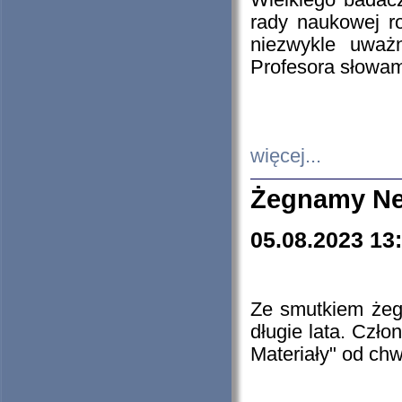
Wielkiego badacz
rady naukowej ro
niezwykle uważn
Profesora słowam
więcej...
Żegnamy Ne
05.08.2023 13
Ze smutkiem żeg
długie lata. Czł
Materiały" od chw