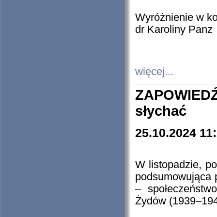
Wyróżnienie w k
dr Karoliny Panz
więcej...
ZAPOWIEDŹ
słychać
25.10.2024 11
W listopadzie, p
podsumowująca p
– społeczeństw
Żydów (1939–194