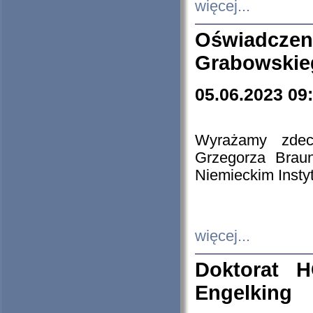
więcej...
Oświadczen
Grabowskie
05.06.2023 09
Wyrażamy zdecy
Grzegorza Brau
Niemieckim Insty
więcej...
Doktorat H
Engelking