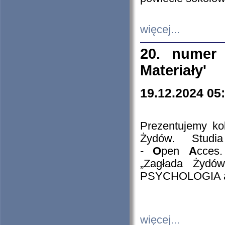
więcej...
20. numer 
Materiały'
19.12.2024 05
Prezentujemy kol
Żydów. Stud
-
O
pen
A
cces
„Zagłada Żydów
PSYCHOLOGIA 
więcej...