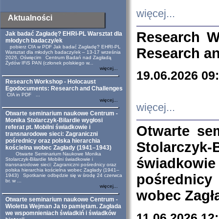
więcej...
Aktualności
Research W
Jak badać Zagładę? EHRI-PL Warsztat dla
młodych badaczy/ek
pobierz CfA w PDF Jak badać Zagładę? EHRI-PL
Research an
Warsztat dla młodych badaczy/ek – 13-17 września
2026, Oświęcim Centrum Badań nad Zagładą
Żydów IFiS PAN (członek polskiego w...
więcej...
19.06.2026 09
Research Workshop - Holocaust
Egodocuments: Research and Challenges
CfA in PDF ...
więcej...
więcej...
Otwarte seminarium naukowe Centrum -
Monika Stolarczyk-Bilardie wygłosi
Otwarte se
referat pt. Mobilni świadkowie i
transnarodowe sieci: Zagraniczni
pośrednicy oraz polska hierarchia
Stolarczyk-
kościelna wobec Zagłady (1941–1943)
Otwarte Seminarium Naukowe Monika
świadkowie
Stolarczyk-Bilardie Mobilni świadkowie i
transnarodowe sieci: Zagraniczni pośrednicy oraz
polska hierarchia kościelna wobec Zagłady (1941–
pośrednicy
1943) Spotkanie odbędzie się w środę 24 czerwca
br. w ...
więcej...
wobec Zagła
Otwarte seminarium naukowe Centrum -
Wioletta Wejman Ja to pamiętam. Zagłada
we wspomnieniach świadkiń i świadków
11.06.2026 12