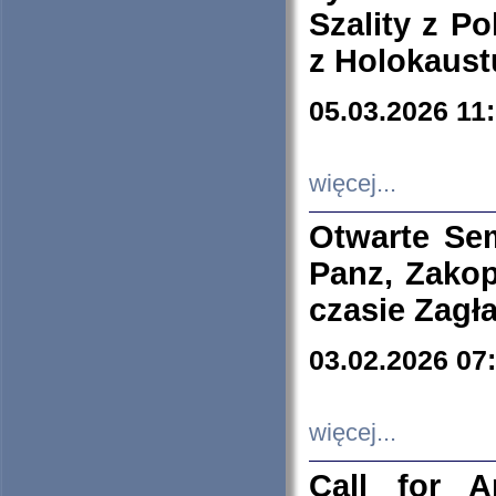
Szality z Po
z Holokaust
05.03.2026 11
więcej...
Otwarte Se
Panz, Zakop
czasie Zagł
03.02.2026 07
więcej...
Call for A