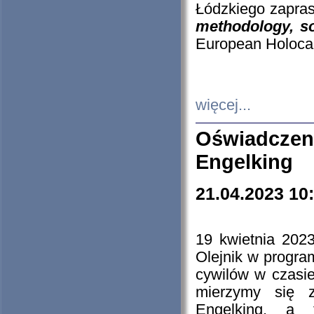
Łódzkiego zapras
methodology, so
European Holocau
więcej...
Oświadczen
Engelking
21.04.2023 10
19 kwietnia 2023
Olejnik w progra
cywilów w czasie
mierzymy się z
Engelking, a 