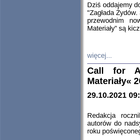
Dziś oddajemy 
"Zagłada Żydów. 
przewodnim now
Materiały” są kic
więcej...
Call for A
Materiały« 
29.10.2021 09
Redakcja roczn
autorów do nads
roku poświęcone