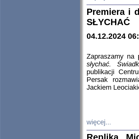
Premiera i
SŁYCHAĆ
04.12.2024 06
Zapraszamy na p
słychać. Świad
publikacji Cen
Persak rozmawi
Jackiem Leociaki
więcej...
Replika Mi