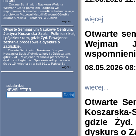
historii
Otwarte Seminarium Naukowe Wioletta
Wejmann „Ja to pamiętam”. Zagłada we
wspomnieniach świadkiń i świadków historii: relacje
z archiwum Pracowni Historii Mówionej Ośrodka
więcej...
„Brama Grodzka – Teatr NN” w Lublinie ...
więcej...
Otwarte Seminarium Naukowe Centrum.
Otwarte se
Justyna Koszarska-Szulc - Połkniesz kulę
i pójdziesz tam, gdzie Żyd. Powojenne
Wejman 
zeznania procesowe a dyskurs o
Zagładzie.
Otwarte Seminarium Naukowe Justyna
wspomnienia
Koszarska-Szulc „Połkniesz kulę i pójdziesz tam,
gdzie Żyd”. Powojenne zeznania procesowe a
dyskurs o Zagładzie Spotkanie odbędzie się w
środę 15 kwietnia br. w sali 161 w Pałacu St...
08.05.2026 08
więcej...
subskrybuj
więcej...
NEWSLETTER
Otwarte Se
Koszarska-S
gdzie Żyd
dyskurs o Z