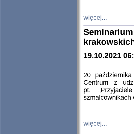
więcej...
Seminarium
krakowskich
19.10.2021 06
20 październik
Centrum z udzia
pt. „Przyjacie
szmalcownikach
więcej...