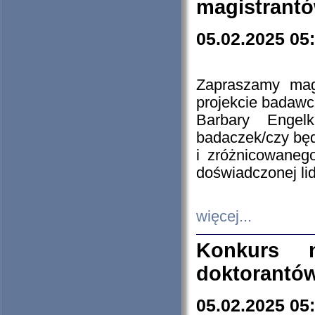
magistrantó
05.02.2025 05
Zapraszamy mag
projekcie badaw
Barbary Engel
badaczek/czy będ
i zróżnicowaneg
doświadczonej lid
więcej...
Konkurs n
doktorantó
05.02.2025 05