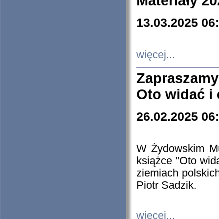
Materiały 20
13.03.2025 06
więcej...
Zapraszamy
Oto widać i
26.02.2025 06
W Żydowskim Muz
książce "Oto wid
ziemiach polski
Piotr Sadzik.
więcej...