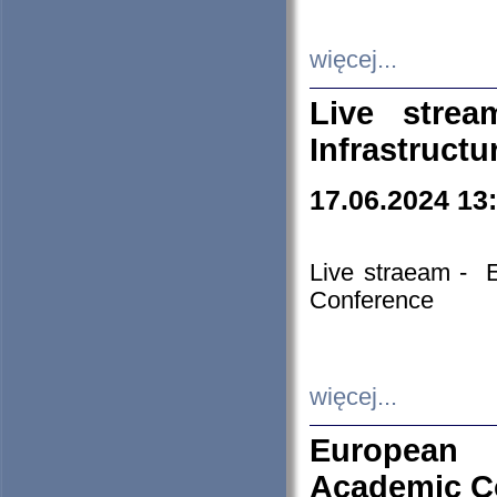
więcej...
Live stre
Infrastruct
17.06.2024 13
Live straeam - 
Conference
więcej...
European H
Academic C