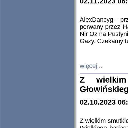
02.11.2023 06
AlexDancyg – przy
porwany przez H
Nir Oz na Pustyn
Gazy. Czekamy tu
więcej...
Z wielki
Głowińskie
02.10.2023 06
Z wielkim smutki