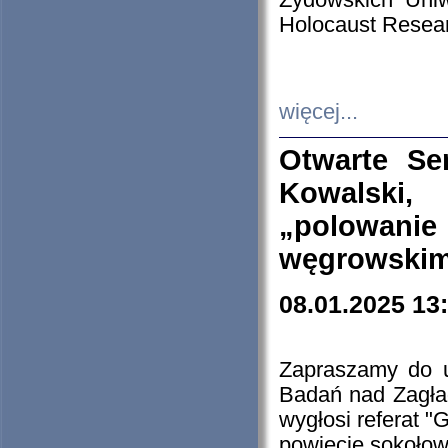
Żydowskich Uniw
Holocaust Resear
więcej...
Otwarte Se
Kowalski, 
„polowanie
węgrowskim.
08.01.2025 13
Zapraszamy do 
Badań nad Zagła
wygłosi referat "
powiecie sokołow