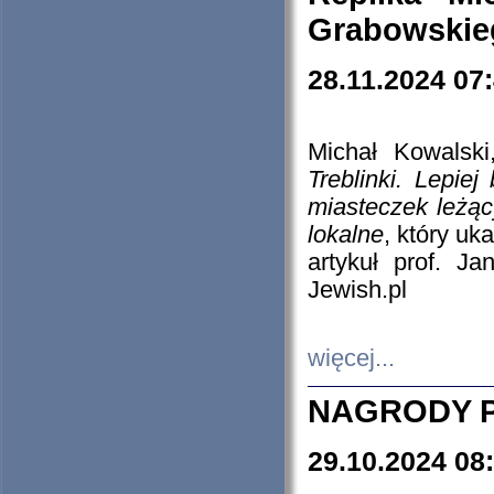
Grabowskieg
28.11.2024 07
Michał Kowalski
Treblinki. Lepie
miasteczek leżąc
lokalne
, który uk
artykuł prof. J
Jewish.pl
więcej...
NAGRODY P
29.10.2024 08