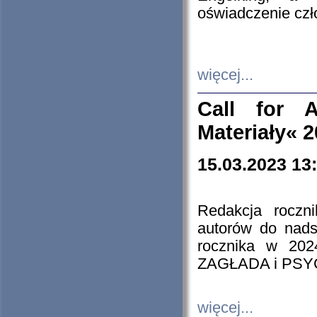
oświadczenie cz
więcej...
Call for A
Materiały« 
15.03.2023 13
Redakcja roczn
autorów do nads
rocznika w 202
ZAGŁADA i PS
więcej...