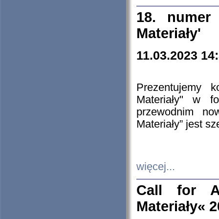
18. numer 
Materiały'
11.03.2023 14
Prezentujemy k
Materiały" w 
przewodnim now
Materiały” jest s
więcej...
Call for A
Materiały« 