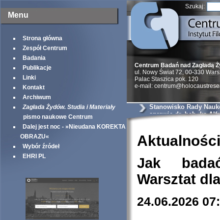
Szukaj:
Menu
Strona główna
Zespół Centrum
Badania
Centrum Badań nad Zagładą 
Publikacje
ul. Nowy Świat 72, 00-330 War
Linki
Palac Staszica pok. 120
e-mail: centrum@holocaustrese
Kontakt
Archiwum
Stanowisko Rady Nauk
Zagłada Żydów. Studia i Materiały
sprawie dr. hab. ks Alf
pismo naukowe Centrum
Wierzbickiego
Dalej jest noc - »Nieudana KOREKTA
Aktualnośc
OBRAZU«
Wybór źródeł
EHRI PL
Jak bada
Warsztat dl
24.06.2026 07