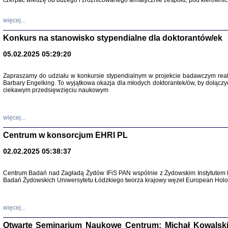
czerpać wiedzę od dużego i zróżnicowanego tematycznie zespołu, pod kierownic
więcej...
Konkurs na stanowisko stypendialne dla doktorantów/ek
05.02.2025 05:29:20
Zapraszamy do udziału w konkursie stypendialnym w projekcie badawczym rea
Barbary Engelking. To wyjątkowa okazja dla młodych doktorantek/ów, by dołączy
ciekawym przedsięwzięciu naukowym
SNY CHOCI
Okupacyjne 
Mazowieck
oprac. i ws
więcej...
Warszawa 
Centrum w konsorcjum EHRI PL
02.02.2025 05:38:37
Centrum Badań nad Zagładą Żydów IFiS PAN wspólnie z Żydowskim Instytutem 
Badań Żydowskich Uniwersytetu Łódzkiego tworza krajowy węzeł European Holoc
SZCZĘŚCIE JES
Losy kobiet ocalały
więcej...
Otwarte Seminarium Naukowe Centrum: Michał Kowalski, G