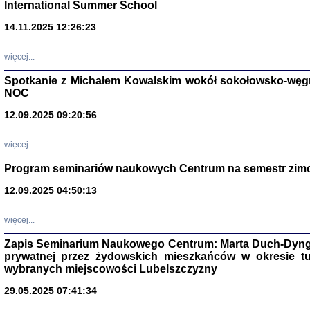
International Summer School
14.11.2025 12:26:23
więcej...
Spotkanie z Michałem Kowalskim wokół sokołowsko-węg
NOC
12.09.2025 09:20:56
więcej...
Program seminariów naukowych Centrum na semestr zim
Zagłada Żyd
Studia i Mater
12.09.2025 04:50:13
nr 14, R. 201
Warszawa 20
więcej...
Zapis Seminarium Naukowego Centrum: Marta Duch-Dyng
prywatnej przez żydowskich mieszkańców w okresie t
wybranych miejscowości Lubelszczyzny
29.05.2025 07:41:34