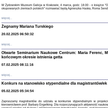
Warszawa 
W Żydowskim Muzeum Galicja w Krakowie, 4 marca, godz. 18.00 - o książce "Ot
okupowanych ziemiach polskich" rozmawiać będą Agnieszka Haska, Roma Sendyk
więcej...
Żegnamy Mariana Turskiego
20.02.2025 06:50:32
Zapisk
Tadeusz Obremski, opra
więcej...
Otwarte Seminarium Naukowe Centrum: Maria Ferenc, Mor
końcowym okresie istnienia getta
07.02.2025 08:11:16
więcej...
PO WOJNIE
Pisma Kopla
Konkurs na stanowisko stypendialne dla magistrantów/ek
Warszawie
oprac. i wst
05.02.2025 05:34:54
Warszawa 
Zapraszamy magistrantów do udziału w konkursie stypendialnym w proje
kierownictwem prof. Barbary Engelking. Dla rozpoczynających aktywność nauko