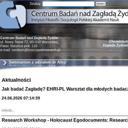
Szukaj:
Chciałabym 
Centrum Badań nad Zagładą Żydów
Zagłada Żydow
ul. Nowy Świat 72, 00-330 Warszawa;
Palac Staszica pok. 120
e-mail: centrum@holocaustresearch.pl
Seminarium z udziałem dr Alicji
Jarkowskiej o krakowskich
szantażystach i szmalcownikach
Żydzi w walc
Germany 193
Aktualności
Natalia Aleksiun, 
Jak badać Zagładę? EHRI-PL Warsztat dla młodych badac
Deborah Dash Moor
Turski, Laurence 
(Arkadij Zelcer)
24.06.2026 07:14:39
red. Krzysztof Pe
Warszawa 20
więcej...
Research Workshop - Holocaust Egodocuments: Researc