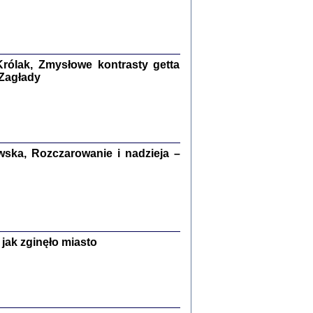
kiego Żyda wspomnienia, łzy i myśli
Zapiski z okupacyjnej Warszawy
konowski, oprac. Marta Janczewska
rólak, Zmysłowe kontrasty getta
Warszawa 2020
 Zagłady
Y TE SŁOWA JEST PRACOWNIKIEM
ska, Rozczarowanie i nadzieja –
GETTOWEJ INSTYTUCJI ...
nnika' i inne pisma z łódzkiego getta
 z jidysz, oprac. i wstęp. Monika Polit
Warszawa 2019
jak zginęło miasto
ETĘ NIEMIECKĄ ...
ny w ukryciu w Warszawie w latach 1943-1944
rg
,
oprac. i wstępem opatrzyła
Barbara Engelking
9