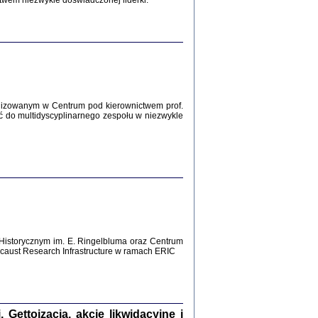
twem niezwykle doświadczonej liderki.
Zagłada Żydów.
Studia i Materiały
nr 12, R. 2016
Warszawa 2016
lizowanym w Centrum pod kierownictwem prof.
ć do multidyscyplinarnego zespołu w niezwykle
AŻ MAMY WSPANIAŁE ...
dzienniki Żydów z okolic Mińska
iego
tępem opatrzyła Barbara Engelking
2016
Historycznym im. E. Ringelbluma oraz Centrum
aust Research Infrastructure w ramach ERIC
T POSIADAĆ DOM POD ZIEMIĄ ...
ch z Zagłady w okolicach Dąbrowy
Tarnowskiej
oprac. i wstęp Jan Grabowski
Warszawa 2016
ettoizacja, akcje likwidacyjne i