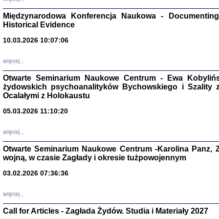
Zagłada Żyd
Studia i Mater
Międzynarodowa Konferencja Naukowa - Documenting 
nr 17, R. 202
Warszawa 20
Historical Evidence
10.03.2026 10:07:06
więcej...
Otwarte Seminarium Naukowe Centrum - Ewa Kobylińsk
NIE WIEMY CO PRZY
żydowskich psychoanalityków Bychowskiego i Szality z 
Dziennik p
Moszek Baum, oprac. Barb
Ocalałymi z Holokaustu
05.03.2026 11:10:20
więcej...
Otwarte Seminarium Naukowe Centrum -Karolina Panz, Z
wojną, w czasie Zagłady i okresie tużpowojennym
Zagłada Żyd
Studia i Mater
nr 16, R. 202
03.02.2026 07:36:36
Warszawa 20
więcej...
Call for Articles - Zagłada Żydów. Studia i Materiały 2027