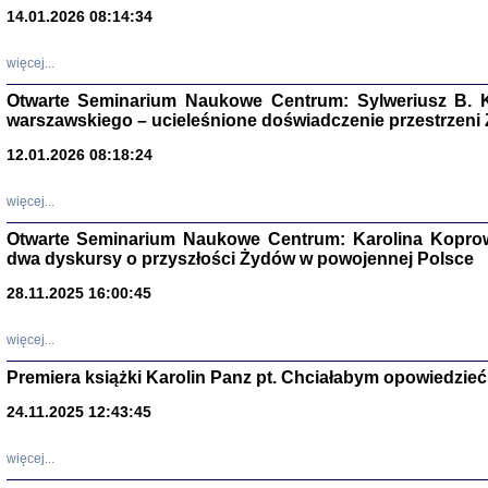
14.01.2026 08:14:34
Aryjs
więcej...
Sewek O
Otwarte Seminarium Naukowe Centrum: Sylweriusz B. K
warszawskiego – ucieleśnione doświadczenie przestrzeni
12.01.2026 08:18:24
więcej...
PISZĄC
Otwarte Seminarium Naukowe Centrum: Karolina Koprow
'z Dzie
dwa dyskursy o przyszłości Żydów w powojennej Polsce
Józef Zelkowicz, tłum.
28.11.2025 16:00:45
więcej...
Premiera książki Karolin Panz pt. Chciałabym opowiedzieć 
CZYTAJĄC GAZ
Dziennik pisa
24.11.2025 12:43:45
Jakub Hochbe
Warszawa 201
więcej...