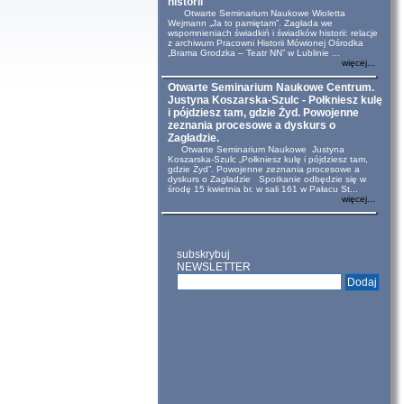
historii
Otwarte Seminarium Naukowe Wioletta
Wejmann „Ja to pamiętam”. Zagłada we
wspomnieniach świadkiń i świadków historii: relacje
z archiwum Pracowni Historii Mówionej Ośrodka
„Brama Grodzka – Teatr NN” w Lublinie ...
więcej...
Otwarte Seminarium Naukowe Centrum.
Justyna Koszarska-Szulc - Połkniesz kulę
i pójdziesz tam, gdzie Żyd. Powojenne
zeznania procesowe a dyskurs o
Zagładzie.
Otwarte Seminarium Naukowe Justyna
Koszarska-Szulc „Połkniesz kulę i pójdziesz tam,
gdzie Żyd”. Powojenne zeznania procesowe a
dyskurs o Zagładzie Spotkanie odbędzie się w
środę 15 kwietnia br. w sali 161 w Pałacu St...
więcej...
subskrybuj
NEWSLETTER