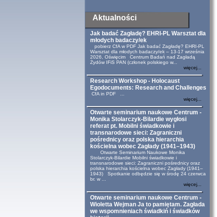
Aktualności
Jak badać Zagładę? EHRI-PL Warsztat dla
młodych badaczy/ek
pobierz CfA w PDF Jak badać Zagładę? EHRI-PL
Warsztat dla młodych badaczy/ek – 13-17 września
2026, Oświęcim Centrum Badań nad Zagładą
Żydów IFiS PAN (członek polskiego w...
więcej...
Research Workshop - Holocaust
Egodocuments: Research and Challenges
CfA in PDF ...
więcej...
Otwarte seminarium naukowe Centrum -
Monika Stolarczyk-Bilardie wygłosi
referat pt. Mobilni świadkowie i
transnarodowe sieci: Zagraniczni
pośrednicy oraz polska hierarchia
kościelna wobec Zagłady (1941–1943)
Otwarte Seminarium Naukowe Monika
Stolarczyk-Bilardie Mobilni świadkowie i
transnarodowe sieci: Zagraniczni pośrednicy oraz
polska hierarchia kościelna wobec Zagłady (1941–
1943) Spotkanie odbędzie się w środę 24 czerwca
br. w ...
więcej...
Otwarte seminarium naukowe Centrum -
Wioletta Wejman Ja to pamiętam. Zagłada
we wspomnieniach świadkiń i świadków