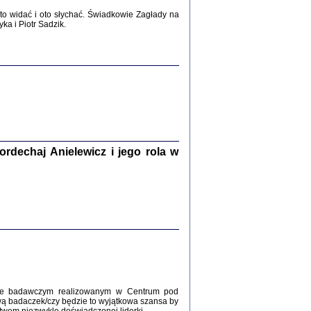
2017
o widać i oto słychać. Świadkowie Zagłady na
a i Piotr Sadzik.
WŚRÓD ZATRUTYCH NOŻY ...
i z getta i okupowanej Warszawy
c. i wstępem opatrzyła Agnieszka
Haska
Warszawa 2017
dechaj Anielewicz i jego rola w
, Z POMOCĄ BOŻĄ, JUŻ NIEBAWEM ...
 i Mirki Piżyców o życiu w getcie i okupowanej
ępem opatrzyła Barbara Engelking i Havi Dreifuss
2017
kcie badawczym realizowanym w Centrum pod
wą badaczek/czy będzie to wyjątkowa szansa by