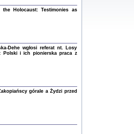
ów.
iały
the Holocaust: Testimonies as
1
21
a-Dehe wgłosi referat nt. Losy
NIESIE NAM KOLEJNA GODZINA ...
Polski i ich pionierska praca z
isany w ukryciu w latach 1943-1944
ara Engelking, tłum. z jidysz Monika
Polit
Warszawa 2020
akopiańscy górale a Żydzi przed
ów.
iały
0
20