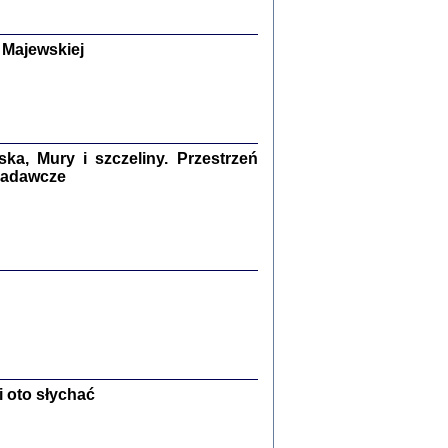
y Żydów w wybranych powiatach
okupowanej Polski
p Barbara Engelking, Jan Grabowski
 Majewskiej
Warszawa 2018
GA, ŻADNE KŁAMSTWO ...
a z warszawskiego getta
dler
,
oprac. i wstępem opatrzyła
Marta Janczewska
2018
a, Mury i szczeliny. Przestrzeń
 badawcze
Zagłada Żydów.
Studia i Materiały
nr 13, R. 2017
Warszawa 2017
 oto słychać
Ż PRZESZLI ...
sany w bunkrze (Żółkiew 1942-1944)
er
,
oprac. i wstępem opatrzyła Anna Wylegała