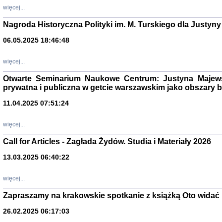
DALEJ JEST NOC. Los
więcej...
red. i wstę
Nagroda Historyczna Polityki im. M. Turskiego dla Justyny
06.05.2025 18:46:48
ŻADNA BLA
więcej...
Wspomnieni
Stanisław A
Warszawa 
Otwarte Seminarium Naukowe Centrum: Justyna Majewsk
prywatna i publiczna w getcie warszawskim jako obszary
11.04.2025 07:51:24
więcej...
Call for Articles - Zagłada Żydów. Studia i Materiały 2026
13.03.2025 06:40:22
więcej...
Zapraszamy na krakowskie spotkanie z książką Oto widać i
TYLEŚMY JU
Dziennik pi
26.02.2025 06:17:03
Clara Kram