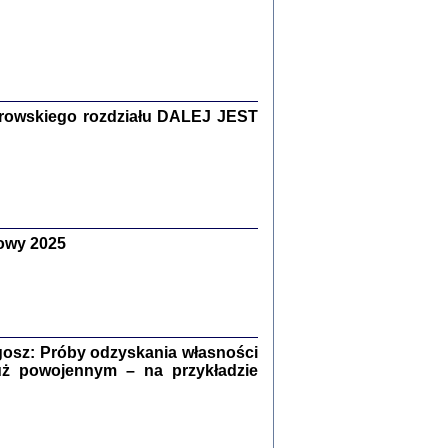
Zagłada Żydów.
Studia i Materiały
nr 15, R. 2019
Warszawa 2019
rowskiego rozdziału DALEJ JEST
owy 2025
ów.
iały
8
18
osz: Próby odzyskania własności
uż powojennym – na przykładzie