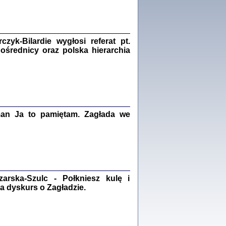
Zagłada Żydów.
Studia i Materiały
nr 18, R. 2022
Warszawa 2022
yk-Bilardie wygłosi referat pt.
pośrednicy oraz polska hierarchia
 iluzję, że żyjemy …
iętniki z Galicji Wschodniej
iszewa), Urman Jerzy Feliks, Strassler Szymon,
ndra Bańkowska
man Ja to pamiętam. Zagłada we
2
PAMIĘTNIK
Kalman Rotgeber
dra Bańkowska, wstęp Jacek Leociak
Warszawa 2021
rska-Szulc - Połkniesz kulę i
a dyskurs o Zagładzie.