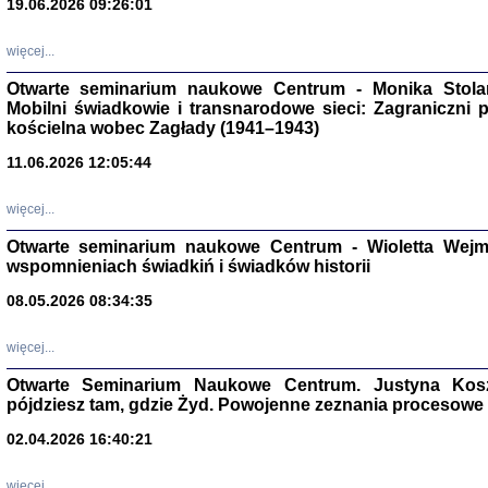
19.06.2026 09:26:01
więcej...
Otwarte seminarium naukowe Centrum - Monika Stolarcz
Mobilni świadkowie i transnarodowe sieci: Zagraniczni 
kościelna wobec Zagłady (1941–1943)
11.06.2026 12:05:44
Znowu mieliśmy
Dzienniki i pam
Binder Elza (El
więcej...
Wagner Rózia
oprac. Aleksa
Otwarte seminarium naukowe Centrum - Wioletta Wej
Warszawa 202
wspomnieniach świadkiń i świadków historii
08.05.2026 08:34:35
więcej...
oprac. Aleksan
Otwarte Seminarium Naukowe Centrum. Justyna Kosza
pójdziesz tam, gdzie Żyd. Powojenne zeznania procesowe 
02.04.2026 16:40:21
więcej...