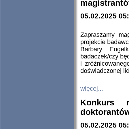
magistrantó
05.02.2025 05
Zapraszamy mag
projekcie badaw
Barbary Engel
badaczek/czy będ
i zróżnicowaneg
doświadczonej lid
więcej...
Konkurs n
doktorantó
05.02.2025 05