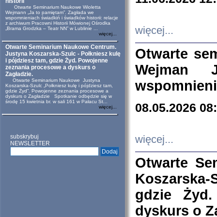
historii
Otwarte Seminarium Naukowe Wioletta
Wejmann „Ja to pamiętam”. Zagłada we
wspomnieniach świadkiń i świadków historii: relacje
z archiwum Pracowni Historii Mówionej Ośrodka
więcej...
„Brama Grodzka – Teatr NN” w Lublinie ...
więcej...
Otwarte Seminarium Naukowe Centrum.
Otwarte se
Justyna Koszarska-Szulc - Połkniesz kulę
i pójdziesz tam, gdzie Żyd. Powojenne
Wejman 
zeznania procesowe a dyskurs o
Zagładzie.
Otwarte Seminarium Naukowe Justyna
wspomnienia
Koszarska-Szulc „Połkniesz kulę i pójdziesz tam,
gdzie Żyd”. Powojenne zeznania procesowe a
dyskurs o Zagładzie Spotkanie odbędzie się w
środę 15 kwietnia br. w sali 161 w Pałacu St...
08.05.2026 08
więcej...
subskrybuj
więcej...
NEWSLETTER
Otwarte Se
Koszarska-S
gdzie Żyd
dyskurs o Z