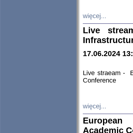
więcej...
Live stre
Infrastruct
17.06.2024 13
Live straeam - 
Conference
więcej...
European H
Academic C