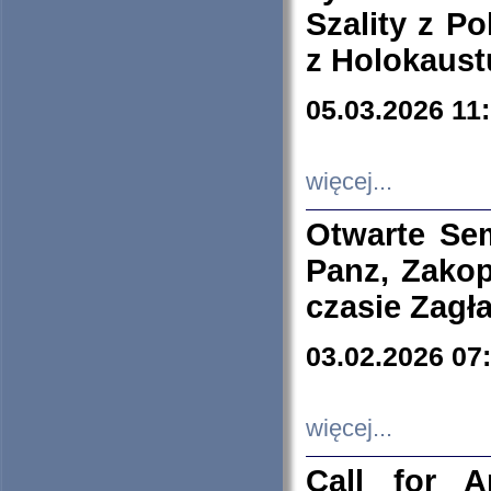
Szality z Po
z Holokaust
05.03.2026 11
więcej...
Otwarte Se
Panz, Zakop
czasie Zagł
03.02.2026 07
więcej...
Call for A