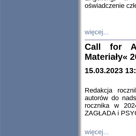
oświadczenie cz
więcej...
Call for A
Materiały« 
15.03.2023 13
Redakcja roczn
autorów do nads
rocznika w 202
ZAGŁADA i PS
więcej...