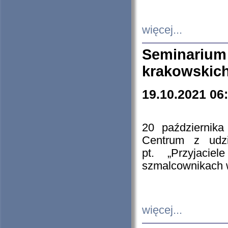
więcej...
Seminarium
krakowskich
19.10.2021 06
20 październik
Centrum z udzia
pt. „Przyjacie
szmalcownikach
więcej...