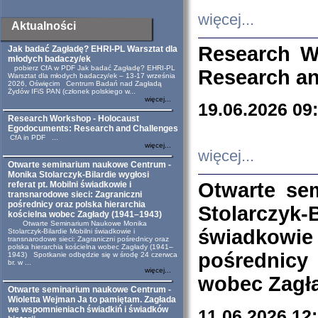
więcej...
Aktualności
Research W
Jak badać Zagładę? EHRI-PL Warsztat dla
młodych badaczy/ek
pobierz CfA w PDF Jak badać Zagładę? EHRI-PL
Research an
Warsztat dla młodych badaczy/ek – 13-17 września
2026, Oświęcim Centrum Badań nad Zagładą
Żydów IFiS PAN (członek polskiego w...
więcej...
19.06.2026 09
Research Workshop - Holocaust
Egodocuments: Research and Challenges
CfA in PDF ...
więcej...
więcej...
Otwarte seminarium naukowe Centrum -
Monika Stolarczyk-Bilardie wygłosi
Otwarte se
referat pt. Mobilni świadkowie i
transnarodowe sieci: Zagraniczni
pośrednicy oraz polska hierarchia
Stolarczyk-
kościelna wobec Zagłady (1941–1943)
Otwarte Seminarium Naukowe Monika
świadkowie
Stolarczyk-Bilardie Mobilni świadkowie i
transnarodowe sieci: Zagraniczni pośrednicy oraz
polska hierarchia kościelna wobec Zagłady (1941–
pośrednicy
1943) Spotkanie odbędzie się w środę 24 czerwca
br. w ...
więcej...
wobec Zagła
Otwarte seminarium naukowe Centrum -
Wioletta Wejman Ja to pamiętam. Zagłada
we wspomnieniach świadkiń i świadków
11.06.2026 12