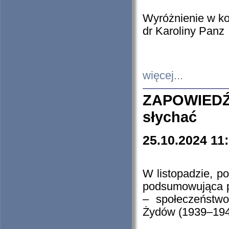
Wyróżnienie w k
dr Karoliny Panz
więcej...
ZAPOWIEDŹ
słychać
25.10.2024 11
W listopadzie, p
podsumowująca p
– społeczeństw
Żydów (1939–194