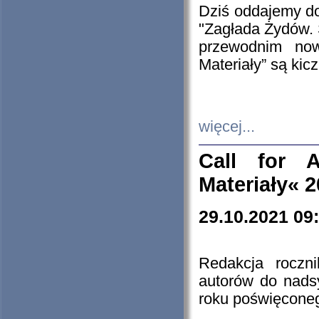
Dziś oddajemy 
"Zagłada Żydów. 
przewodnim now
Materiały” są kic
więcej...
Call for A
Materiały« 
29.10.2021 09
Redakcja roczn
autorów do nads
roku poświęcone