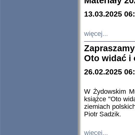
Materiały 20
13.03.2025 06
więcej...
Zapraszamy
Oto widać i
26.02.2025 06
W Żydowskim Muz
książce "Oto wid
ziemiach polski
Piotr Sadzik.
więcej...