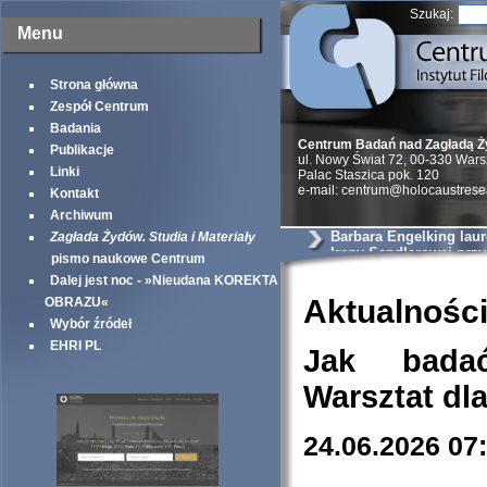
Szukaj:
Menu
Strona główna
Zespół Centrum
Badania
Centrum Badań nad Zagładą 
Publikacje
ul. Nowy Świat 72, 00-330 War
Linki
Palac Staszica pok. 120
e-mail: centrum@holocaustrese
Kontakt
Archiwum
Barbara Engelking lau
Zagłada Żydów. Studia i Materiały
Ireny Sendlerowej prz
pismo naukowe Centrum
Taube Philantropies
Dalej jest noc - »Nieudana KOREKTA
Aktualnośc
OBRAZU«
Wybór źródeł
EHRI PL
Jak bada
Warsztat dl
24.06.2026 07