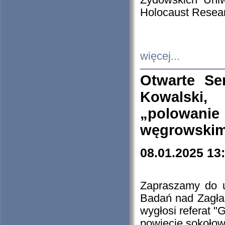
Żydowskich Uniw
Holocaust Resear
więcej...
Otwarte Se
Kowalski, 
„polowanie
węgrowskim.
08.01.2025 13
Zapraszamy do 
Badań nad Zagła
wygłosi referat "
powiecie sokołow