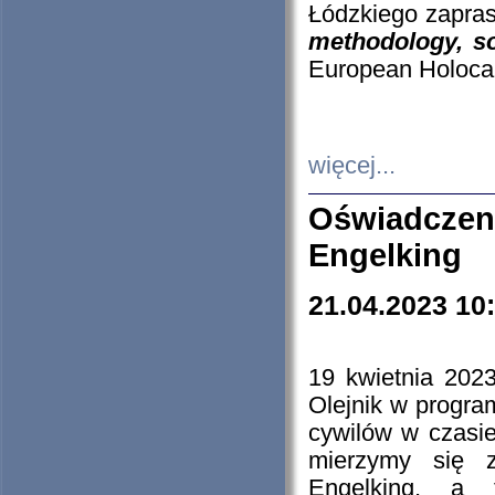
Łódzkiego zapras
methodology, so
European Holocau
więcej...
Oświadczen
Engelking
21.04.2023 10
19 kwietnia 2023
Olejnik w progra
cywilów w czasie
mierzymy się z
Engelking, a 