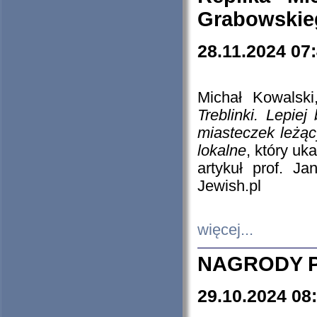
Grabowskieg
28.11.2024 07
Michał Kowalski
Treblinki. Lepie
miasteczek leżąc
lokalne
, który uk
artykuł prof. J
Jewish.pl
więcej...
NAGRODY P
29.10.2024 08