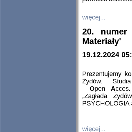
więcej...
20. numer 
Materiały'
19.12.2024 05
Prezentujemy kol
Żydów. Stud
-
O
pen
A
cces
„Zagłada Żydów
PSYCHOLOGIA 
więcej...