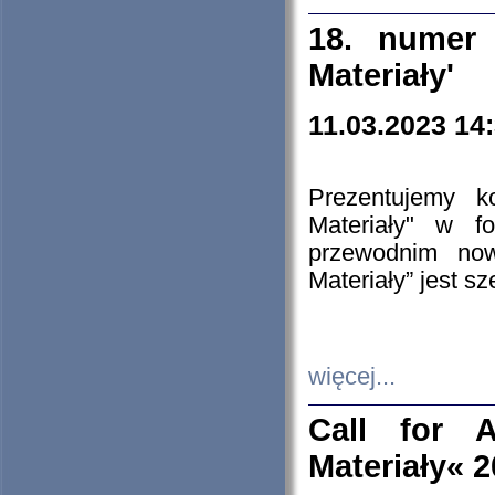
18. numer 
Materiały'
11.03.2023 14
Prezentujemy k
Materiały" w 
przewodnim now
Materiały” jest s
więcej...
Call for A
Materiały« 