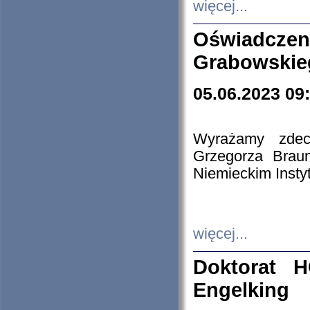
więcej...
Oświadczen
Grabowskie
05.06.2023 09
Wyrażamy zdecy
Grzegorza Brau
Niemieckim Insty
więcej...
Doktorat H
Engelking