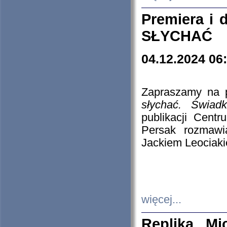
Premiera i
SŁYCHAĆ
04.12.2024 06
Zapraszamy na p
słychać. Świad
publikacji Cen
Persak rozmawi
Jackiem Leociaki
więcej...
Replika Mi