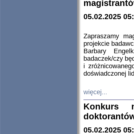
magistrantó
05.02.2025 05
Zapraszamy mag
projekcie badaw
Barbary Engel
badaczek/czy będ
i zróżnicowaneg
doświadczonej lid
więcej...
Konkurs n
doktorantó
05.02.2025 05