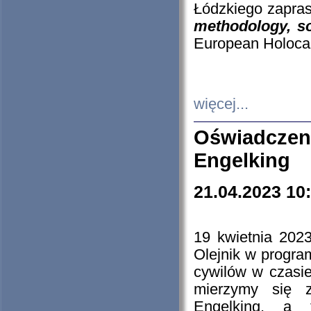
Łódzkiego zapras
methodology, so
European Holocau
więcej...
Oświadczen
Engelking
21.04.2023 10
19 kwietnia 2023
Olejnik w progra
cywilów w czasie
mierzymy się z
Engelking, a 