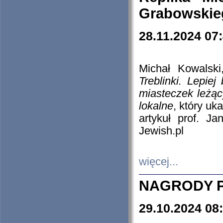
Grabowskieg
28.11.2024 07
Michał Kowalski
Treblinki. Lepie
miasteczek leżąc
lokalne
, który uk
artykuł prof. J
Jewish.pl
więcej...
NAGRODY P
29.10.2024 08