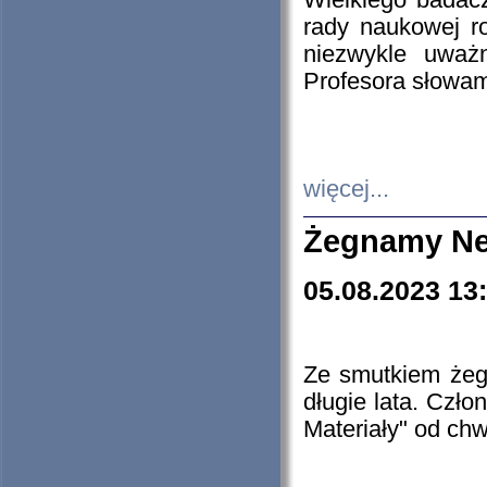
Wielkiego badacz
rady naukowej ro
niezwykle uważn
Profesora słowam
więcej...
Żegnamy Ne
05.08.2023 13
Ze smutkiem żeg
długie lata. Czł
Materiały" od chw