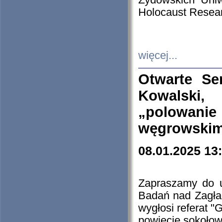
Żydowskich Uniw
Holocaust Resear
więcej...
Otwarte Se
Kowalski, 
„polowanie
węgrowskim.
08.01.2025 13
Zapraszamy do 
Badań nad Zagła
wygłosi referat "
powiecie sokołow