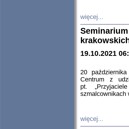
więcej...
Seminarium
krakowskich
19.10.2021 06
20 październik
Centrum z udzia
pt. „Przyjacie
szmalcownikach
więcej...