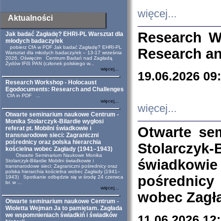
więcej...
Aktualności
Research W
Jak badać Zagładę? EHRI-PL Warsztat dla
młodych badaczy/ek
pobierz CfA w PDF Jak badać Zagładę? EHRI-PL
Research an
Warsztat dla młodych badaczy/ek – 13-17 września
2026, Oświęcim Centrum Badań nad Zagładą
Żydów IFiS PAN (członek polskiego w...
więcej...
19.06.2026 09
Research Workshop - Holocaust
Egodocuments: Research and Challenges
CfA in PDF ...
więcej...
więcej...
Otwarte seminarium naukowe Centrum -
Monika Stolarczyk-Bilardie wygłosi
Otwarte se
referat pt. Mobilni świadkowie i
transnarodowe sieci: Zagraniczni
pośrednicy oraz polska hierarchia
Stolarczyk-
kościelna wobec Zagłady (1941–1943)
Otwarte Seminarium Naukowe Monika
świadkowie
Stolarczyk-Bilardie Mobilni świadkowie i
transnarodowe sieci: Zagraniczni pośrednicy oraz
polska hierarchia kościelna wobec Zagłady (1941–
pośrednicy
1943) Spotkanie odbędzie się w środę 24 czerwca
br. w ...
więcej...
wobec Zagła
Otwarte seminarium naukowe Centrum -
Wioletta Wejman Ja to pamiętam. Zagłada
we wspomnieniach świadkiń i świadków
11.06.2026 12