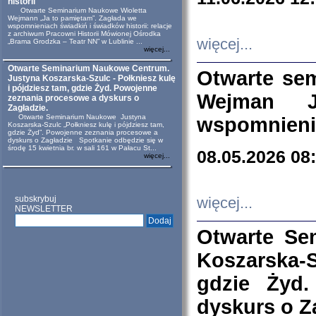
historii
Otwarte Seminarium Naukowe Wioletta
Wejmann „Ja to pamiętam”. Zagłada we
wspomnieniach świadkiń i świadków historii: relacje
z archiwum Pracowni Historii Mówionej Ośrodka
więcej...
„Brama Grodzka – Teatr NN” w Lublinie ...
więcej...
Otwarte Seminarium Naukowe Centrum.
Otwarte se
Justyna Koszarska-Szulc - Połkniesz kulę
i pójdziesz tam, gdzie Żyd. Powojenne
Wejman 
zeznania procesowe a dyskurs o
Zagładzie.
Otwarte Seminarium Naukowe Justyna
wspomnienia
Koszarska-Szulc „Połkniesz kulę i pójdziesz tam,
gdzie Żyd”. Powojenne zeznania procesowe a
dyskurs o Zagładzie Spotkanie odbędzie się w
środę 15 kwietnia br. w sali 161 w Pałacu St...
08.05.2026 08
więcej...
subskrybuj
więcej...
NEWSLETTER
Otwarte Se
Koszarska-S
gdzie Żyd
dyskurs o Z