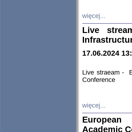
więcej...
Live stre
Infrastruct
17.06.2024 13
Live straeam - 
Conference
więcej...
European H
Academic C