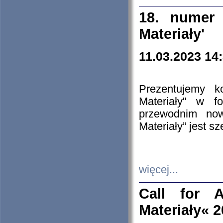
18. numer 
Materiały'
11.03.2023 14
Prezentujemy k
Materiały" w 
przewodnim now
Materiały” jest s
więcej...
Call for A
Materiały« 