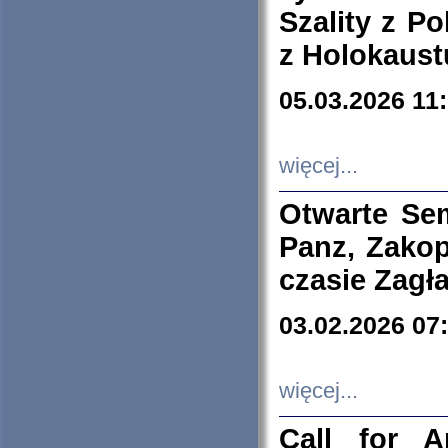
Szality z Po
z Holokaust
05.03.2026 11
więcej...
Otwarte Se
Panz, Zakop
czasie Zagł
03.02.2026 07
więcej...
Call for A