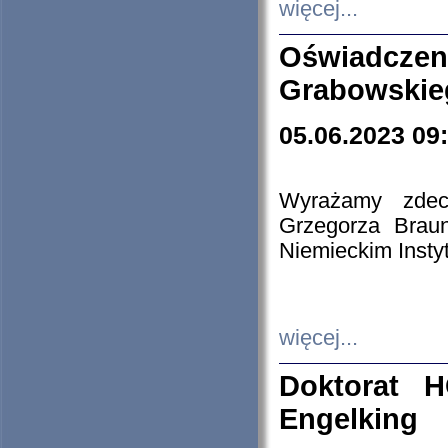
więcej...
Oświadczen
Grabowskie
05.06.2023 09
Wyrażamy zdecy
Grzegorza Brau
Niemieckim Insty
więcej...
Doktorat H
Engelking