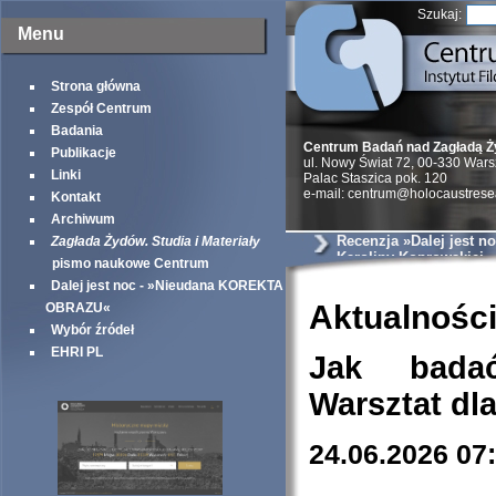
Szukaj:
Menu
Strona główna
Zespół Centrum
Badania
Centrum Badań nad Zagładą 
Publikacje
ul. Nowy Świat 72, 00-330 War
Linki
Palac Staszica pok. 120
e-mail: centrum@holocaustrese
Kontakt
Archiwum
Recenzja »Dalej jest no
Zagłada Żydów. Studia i Materiały
Karoliny Koprowskiej
pismo naukowe Centrum
Dalej jest noc - »Nieudana KOREKTA
Aktualnośc
OBRAZU«
Wybór źródeł
EHRI PL
Jak bada
Warsztat dl
24.06.2026 07