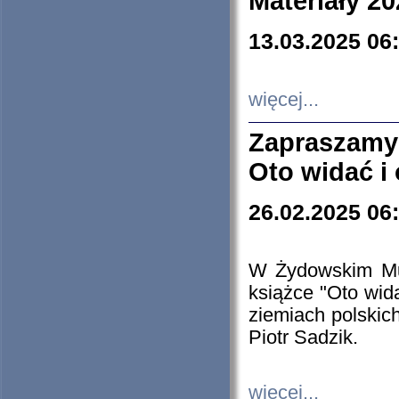
Materiały 20
13.03.2025 06
więcej...
Zapraszamy
Oto widać i
26.02.2025 06
W Żydowskim Muz
książce "Oto wid
ziemiach polski
Piotr Sadzik.
więcej...