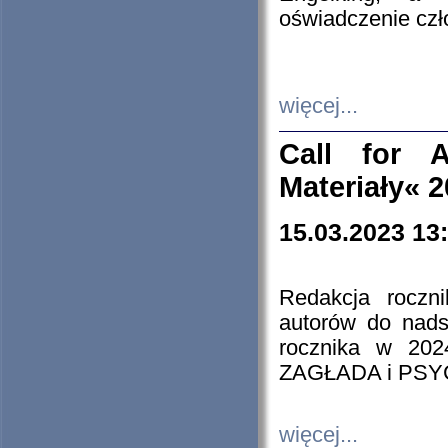
oświadczenie cz
więcej...
Call for A
Materiały« 
15.03.2023 13
Redakcja roczn
autorów do nads
rocznika w 202
ZAGŁADA i PS
więcej...