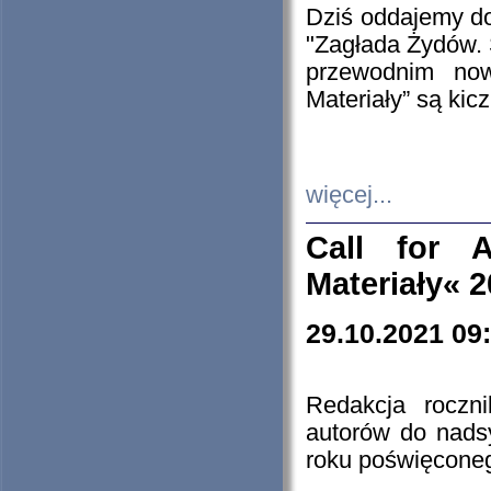
Dziś oddajemy 
"Zagłada Żydów. 
przewodnim now
Materiały” są kic
więcej...
Call for A
Materiały« 
29.10.2021 09
Redakcja roczn
autorów do nads
roku poświęcone