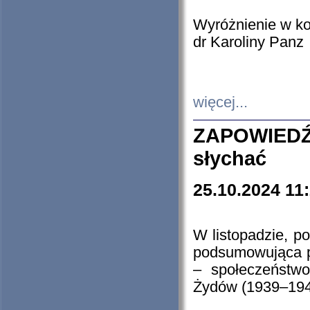
Wyróżnienie w k
dr Karoliny Panz
więcej...
ZAPOWIEDŹ
słychać
25.10.2024 11
W listopadzie, p
podsumowująca p
– społeczeństw
Żydów (1939–194