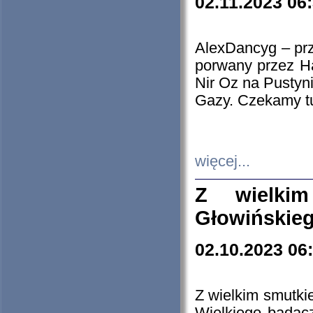
02.11.2023 06
AlexDancyg – przy
porwany przez H
Nir Oz na Pustyn
Gazy. Czekamy tu
więcej...
Z wielki
Głowińskie
02.10.2023 06
Z wielkim smutki