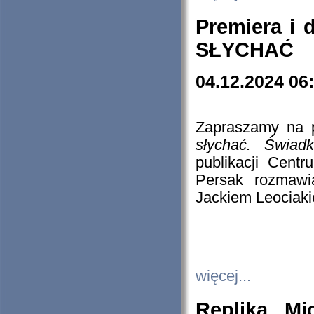
Premiera i
SŁYCHAĆ
04.12.2024 06
Zapraszamy na p
słychać. Świad
publikacji Cen
Persak rozmawi
Jackiem Leociaki
więcej...
Replika Mi