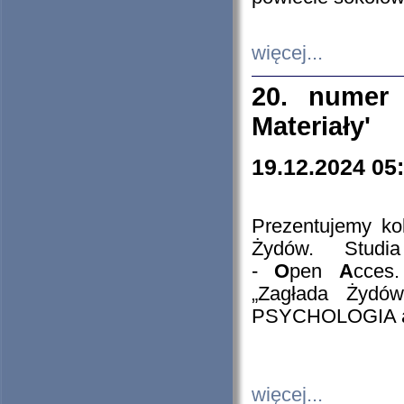
więcej...
20. numer 
Materiały'
19.12.2024 05
Prezentujemy kol
Żydów. Stud
-
O
pen
A
cces
„Zagłada Żydów
PSYCHOLOGIA 
więcej...