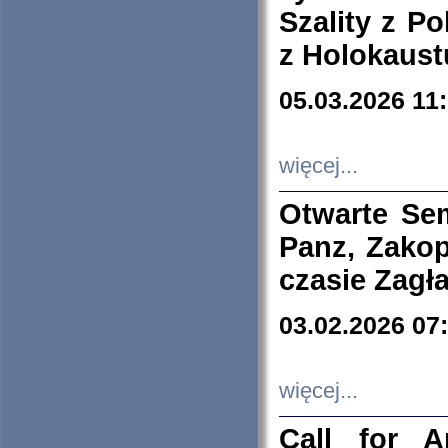
Szality z Po
z Holokaust
05.03.2026 11
więcej...
Otwarte Se
Panz, Zakop
czasie Zagł
03.02.2026 07
więcej...
Call for A