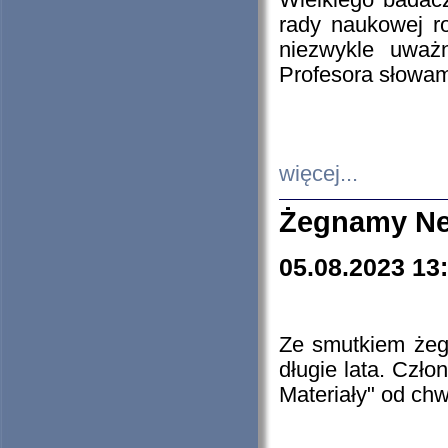
Wielkiego badacz
rady naukowej ro
niezwykle uważn
Profesora słowam
więcej...
Żegnamy Ne
05.08.2023 13
Ze smutkiem żeg
długie lata. Czł
Materiały" od chw