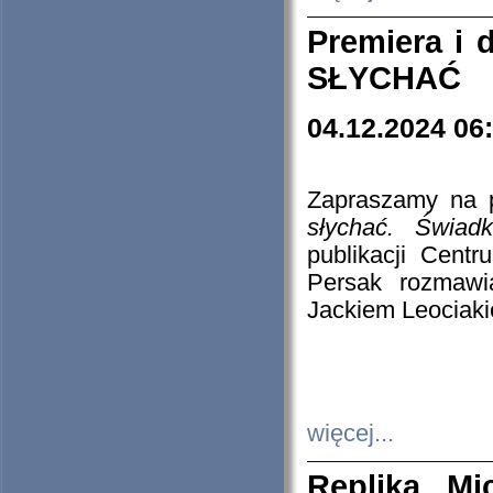
Premiera i
SŁYCHAĆ
04.12.2024 06
Zapraszamy na p
słychać. Świad
publikacji Cen
Persak rozmawi
Jackiem Leociaki
więcej...
Replika Mi