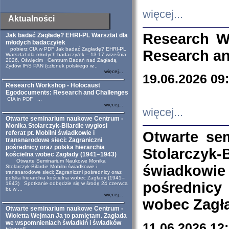
więcej...
Aktualności
Research W
Jak badać Zagładę? EHRI-PL Warsztat dla
młodych badaczy/ek
pobierz CfA w PDF Jak badać Zagładę? EHRI-PL
Research an
Warsztat dla młodych badaczy/ek – 13-17 września
2026, Oświęcim Centrum Badań nad Zagładą
Żydów IFiS PAN (członek polskiego w...
więcej...
19.06.2026 09
Research Workshop - Holocaust
Egodocuments: Research and Challenges
CfA in PDF ...
więcej...
więcej...
Otwarte seminarium naukowe Centrum -
Monika Stolarczyk-Bilardie wygłosi
Otwarte se
referat pt. Mobilni świadkowie i
transnarodowe sieci: Zagraniczni
pośrednicy oraz polska hierarchia
Stolarczyk-
kościelna wobec Zagłady (1941–1943)
Otwarte Seminarium Naukowe Monika
świadkowie
Stolarczyk-Bilardie Mobilni świadkowie i
transnarodowe sieci: Zagraniczni pośrednicy oraz
polska hierarchia kościelna wobec Zagłady (1941–
pośrednicy
1943) Spotkanie odbędzie się w środę 24 czerwca
br. w ...
więcej...
wobec Zagła
Otwarte seminarium naukowe Centrum -
Wioletta Wejman Ja to pamiętam. Zagłada
we wspomnieniach świadkiń i świadków
11.06.2026 12