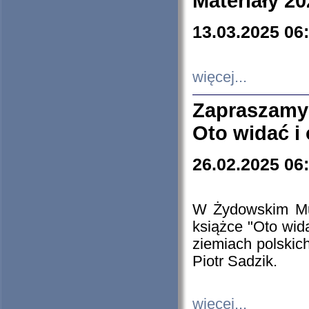
Materiały 20
13.03.2025 06
więcej...
Zapraszamy
Oto widać i
26.02.2025 06
W Żydowskim Muz
książce "Oto wid
ziemiach polski
Piotr Sadzik.
więcej...