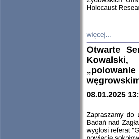
Żydowskich Uniw
Holocaust Resear
więcej...
Otwarte Se
Kowalski, 
„polowanie
węgrowskim.
08.01.2025 13
Zapraszamy do 
Badań nad Zagła
wygłosi referat "
powiecie sokołow