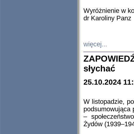
Wyróżnienie w k
dr Karoliny Panz
więcej...
ZAPOWIEDŹ
słychać
25.10.2024 11
W listopadzie, p
podsumowująca p
– społeczeństw
Żydów (1939–194