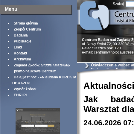
Szukaj:
Menu
Strona główna
Zespół Centrum
Badania
Centrum Badań nad Zagładą 
Publikacje
ul. Nowy Świat 72, 00-330 War
Linki
Palac Staszica pok. 120
e-mail: centrum@holocaustrese
Kontakt
Archiwum
Oświadczenie wobec at
Zagłada Żydów. Studia i Materiały
Barbarę Engelking
pismo naukowe Centrum
Dalej jest noc - »Nieudana KOREKTA
Aktualnośc
OBRAZU«
Wybór źródeł
EHRI PL
Jak bada
Warsztat dl
24.06.2026 07