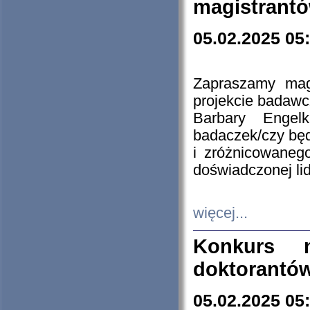
magistrantó
05.02.2025 05
Zapraszamy mag
projekcie badaw
Barbary Engel
badaczek/czy będ
i zróżnicowaneg
doświadczonej lid
więcej...
Konkurs n
doktorantó
05.02.2025 05