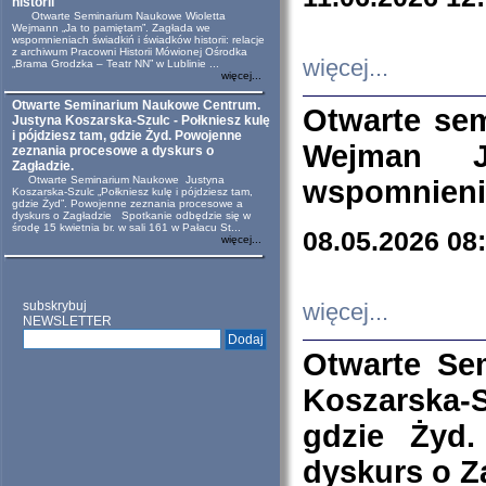
historii
Otwarte Seminarium Naukowe Wioletta
Wejmann „Ja to pamiętam”. Zagłada we
wspomnieniach świadkiń i świadków historii: relacje
z archiwum Pracowni Historii Mówionej Ośrodka
więcej...
„Brama Grodzka – Teatr NN” w Lublinie ...
więcej...
Otwarte Seminarium Naukowe Centrum.
Otwarte se
Justyna Koszarska-Szulc - Połkniesz kulę
i pójdziesz tam, gdzie Żyd. Powojenne
Wejman 
zeznania procesowe a dyskurs o
Zagładzie.
Otwarte Seminarium Naukowe Justyna
wspomnienia
Koszarska-Szulc „Połkniesz kulę i pójdziesz tam,
gdzie Żyd”. Powojenne zeznania procesowe a
dyskurs o Zagładzie Spotkanie odbędzie się w
środę 15 kwietnia br. w sali 161 w Pałacu St...
08.05.2026 08
więcej...
subskrybuj
więcej...
NEWSLETTER
Otwarte Se
Koszarska-S
gdzie Żyd
dyskurs o Z