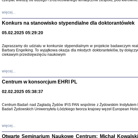
czerpać wiedzę od dużego i zróżnicowanego tematycznie zespołu, pod kierownic
więcej...
Konkurs na stanowisko stypendialne dla doktorantów/ek
05.02.2025 05:29:20
Zapraszamy do udziału w konkursie stypendialnym w projekcie badawczym rea
Barbary Engelking. To wyjątkowa okazja dla młodych doktorantek/ów, by dołączy
ciekawym przedsięwzięciu naukowym
SNY CHOCI
Okupacyjne 
Mazowieck
oprac. i ws
więcej...
Warszawa 
Centrum w konsorcjum EHRI PL
02.02.2025 05:38:37
Centrum Badań nad Zagładą Żydów IFiS PAN wspólnie z Żydowskim Instytutem 
Badań Żydowskich Uniwersytetu Łódzkiego tworza krajowy węzeł European Holoc
SZCZĘŚCIE JES
Losy kobiet ocalały
więcej...
Otwarte Seminarium Naukowe Centrum: Michał Kowalski, G