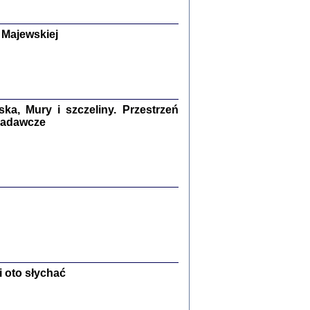
y Żydów w wybranych powiatach
okupowanej Polski
p Barbara Engelking, Jan Grabowski
 Majewskiej
Warszawa 2018
GA, ŻADNE KŁAMSTWO ...
a z warszawskiego getta
dler
,
oprac. i wstępem opatrzyła
Marta Janczewska
2018
a, Mury i szczeliny. Przestrzeń
 badawcze
Zagłada Żydów.
Studia i Materiały
nr 13, R. 2017
Warszawa 2017
 oto słychać
Ż PRZESZLI ...
sany w bunkrze (Żółkiew 1942-1944)
er
,
oprac. i wstępem opatrzyła Anna Wylegała