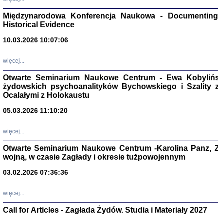
Zagłada Żyd
Studia i Mater
Międzynarodowa Konferencja Naukowa - Documenting 
nr 17, R. 202
Warszawa 20
Historical Evidence
10.03.2026 10:07:06
więcej...
Otwarte Seminarium Naukowe Centrum - Ewa Kobylińsk
NIE WIEMY CO PRZY
żydowskich psychoanalityków Bychowskiego i Szality z 
Dziennik p
Moszek Baum, oprac. Barb
Ocalałymi z Holokaustu
05.03.2026 11:10:20
więcej...
Otwarte Seminarium Naukowe Centrum -Karolina Panz, Z
wojną, w czasie Zagłady i okresie tużpowojennym
Zagłada Żyd
Studia i Mater
nr 16, R. 202
03.02.2026 07:36:36
Warszawa 20
więcej...
Call for Articles - Zagłada Żydów. Studia i Materiały 2027