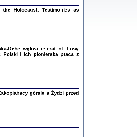
ów.
iały
the Holocaust: Testimonies as
1
21
a-Dehe wgłosi referat nt. Losy
NIESIE NAM KOLEJNA GODZINA ...
Polski i ich pionierska praca z
isany w ukryciu w latach 1943-1944
ara Engelking, tłum. z jidysz Monika
Polit
Warszawa 2020
akopiańscy górale a Żydzi przed
ów.
iały
0
20