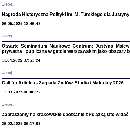
DALEJ JEST NOC. Los
więcej...
red. i wstę
Nagroda Historyczna Polityki im. M. Turskiego dla Justyny
06.05.2025 18:46:48
ŻADNA BLA
więcej...
Wspomnieni
Stanisław A
Warszawa 
Otwarte Seminarium Naukowe Centrum: Justyna Majewsk
prywatna i publiczna w getcie warszawskim jako obszary
11.04.2025 07:51:24
więcej...
Call for Articles - Zagłada Żydów. Studia i Materiały 2026
13.03.2025 06:40:22
więcej...
Zapraszamy na krakowskie spotkanie z książką Oto widać i
TYLEŚMY JU
Dziennik pi
26.02.2025 06:17:03
Clara Kram