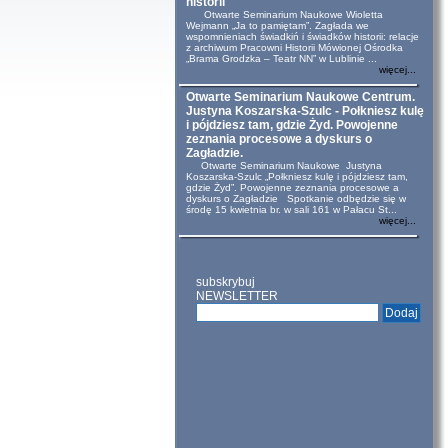
historii
Otwarte Seminarium Naukowe Wioletta
Wejmann „Ja to pamiętam”. Zagłada we
wspomnieniach świadkiń i świadków historii: relacje
z archiwum Pracowni Historii Mówionej Ośrodka
„Brama Grodzka – Teatr NN” w Lublinie ...
więcej...
Otwarte Seminarium Naukowe Centrum.
Justyna Koszarska-Szulc - Połkniesz kulę
i pójdziesz tam, gdzie Żyd. Powojenne
zeznania procesowe a dyskurs o
Zagładzie.
Otwarte Seminarium Naukowe Justyna
Koszarska-Szulc „Połkniesz kulę i pójdziesz tam,
gdzie Żyd”. Powojenne zeznania procesowe a
dyskurs o Zagładzie Spotkanie odbędzie się w
środę 15 kwietnia br. w sali 161 w Pałacu St...
więcej...
subskrybuj
NEWSLETTER