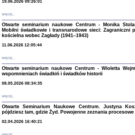
19.06.2026 09:26:01
więcej...
Otwarte seminarium naukowe Centrum - Monika Stolarcz
Mobilni świadkowie i transnarodowe sieci: Zagraniczni 
kościelna wobec Zagłady (1941–1943)
11.06.2026 12:05:44
Znowu mieliśmy
Dzienniki i pam
Binder Elza (El
więcej...
Wagner Rózia
oprac. Aleksa
Otwarte seminarium naukowe Centrum - Wioletta Wej
Warszawa 202
wspomnieniach świadkiń i świadków historii
08.05.2026 08:34:35
więcej...
oprac. Aleksan
Otwarte Seminarium Naukowe Centrum. Justyna Kosza
pójdziesz tam, gdzie Żyd. Powojenne zeznania procesowe 
02.04.2026 16:40:21
więcej...