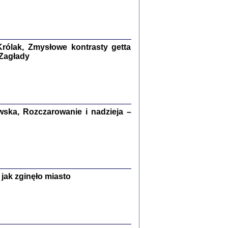
kiego Żyda wspomnienia, łzy i myśli
Zapiski z okupacyjnej Warszawy
konowski, oprac. Marta Janczewska
rólak, Zmysłowe kontrasty getta
Warszawa 2020
 Zagłady
Y TE SŁOWA JEST PRACOWNIKIEM
ska, Rozczarowanie i nadzieja –
GETTOWEJ INSTYTUCJI ...
nnika' i inne pisma z łódzkiego getta
 z jidysz, oprac. i wstęp. Monika Polit
Warszawa 2019
jak zginęło miasto
ETĘ NIEMIECKĄ ...
ny w ukryciu w Warszawie w latach 1943-1944
rg
,
oprac. i wstępem opatrzyła
Barbara Engelking
9