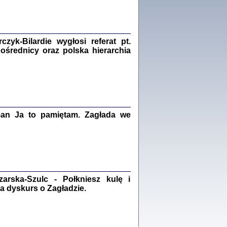
Zagłada Żydów.
Studia i Materiały
nr 18, R. 2022
Warszawa 2022
yk-Bilardie wygłosi referat pt.
pośrednicy oraz polska hierarchia
 iluzję, że żyjemy …
iętniki z Galicji Wschodniej
iszewa), Urman Jerzy Feliks, Strassler Szymon,
ndra Bańkowska
man Ja to pamiętam. Zagłada we
2
PAMIĘTNIK
Kalman Rotgeber
dra Bańkowska, wstęp Jacek Leociak
Warszawa 2021
rska-Szulc - Połkniesz kulę i
a dyskurs o Zagładzie.