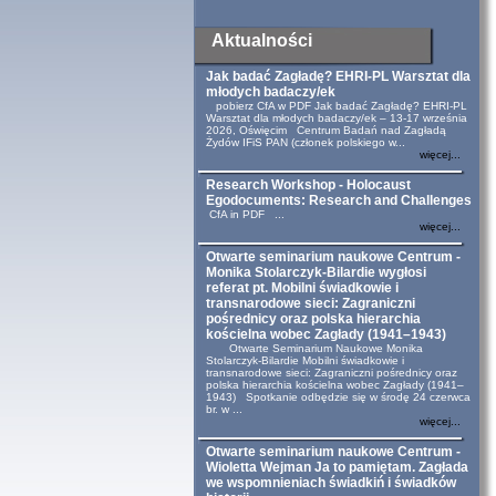
Aktualności
Jak badać Zagładę? EHRI-PL Warsztat dla
młodych badaczy/ek
pobierz CfA w PDF Jak badać Zagładę? EHRI-PL
Warsztat dla młodych badaczy/ek – 13-17 września
2026, Oświęcim Centrum Badań nad Zagładą
Żydów IFiS PAN (członek polskiego w...
więcej...
Research Workshop - Holocaust
Egodocuments: Research and Challenges
CfA in PDF ...
więcej...
Otwarte seminarium naukowe Centrum -
Monika Stolarczyk-Bilardie wygłosi
referat pt. Mobilni świadkowie i
transnarodowe sieci: Zagraniczni
pośrednicy oraz polska hierarchia
kościelna wobec Zagłady (1941–1943)
Otwarte Seminarium Naukowe Monika
Stolarczyk-Bilardie Mobilni świadkowie i
transnarodowe sieci: Zagraniczni pośrednicy oraz
polska hierarchia kościelna wobec Zagłady (1941–
1943) Spotkanie odbędzie się w środę 24 czerwca
br. w ...
więcej...
Otwarte seminarium naukowe Centrum -
Wioletta Wejman Ja to pamiętam. Zagłada
we wspomnieniach świadkiń i świadków