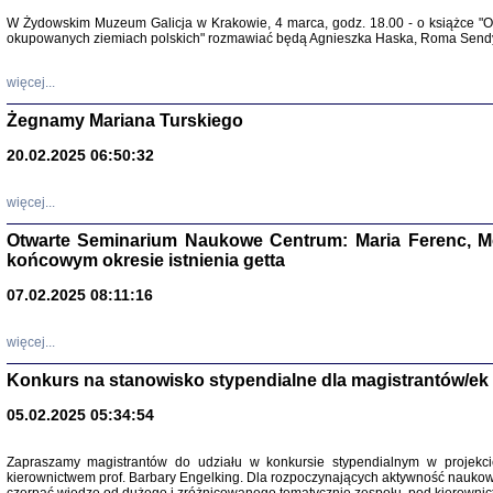
Warszawa 
W Żydowskim Muzeum Galicja w Krakowie, 4 marca, godz. 18.00 - o książce "Ot
okupowanych ziemiach polskich" rozmawiać będą Agnieszka Haska, Roma Sendyk
więcej...
Żegnamy Mariana Turskiego
20.02.2025 06:50:32
Zapisk
Tadeusz Obremski, opra
więcej...
Otwarte Seminarium Naukowe Centrum: Maria Ferenc, Mor
końcowym okresie istnienia getta
07.02.2025 08:11:16
więcej...
PO WOJNIE
Pisma Kopla
Konkurs na stanowisko stypendialne dla magistrantów/ek
Warszawie
oprac. i wst
05.02.2025 05:34:54
Warszawa 
Zapraszamy magistrantów do udziału w konkursie stypendialnym w proje
kierownictwem prof. Barbary Engelking. Dla rozpoczynających aktywność nauko