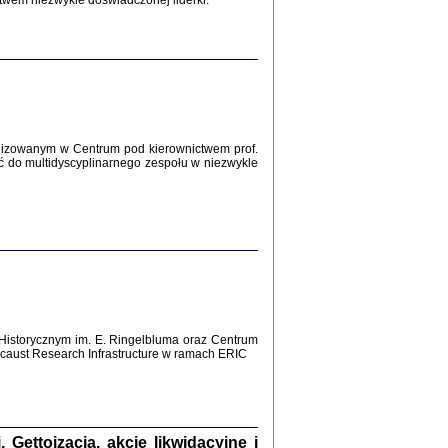
twem niezwykle doświadczonej liderki.
Zagłada Żydów.
Studia i Materiały
nr 12, R. 2016
Warszawa 2016
lizowanym w Centrum pod kierownictwem prof.
ć do multidyscyplinarnego zespołu w niezwykle
AŻ MAMY WSPANIAŁE ...
dzienniki Żydów z okolic Mińska
iego
tępem opatrzyła Barbara Engelking
2016
Historycznym im. E. Ringelbluma oraz Centrum
aust Research Infrastructure w ramach ERIC
T POSIADAĆ DOM POD ZIEMIĄ ...
ch z Zagłady w okolicach Dąbrowy
Tarnowskiej
oprac. i wstęp Jan Grabowski
Warszawa 2016
ettoizacja, akcje likwidacyjne i