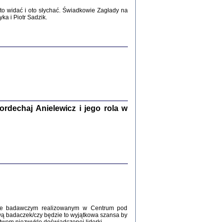
2017
o widać i oto słychać. Świadkowie Zagłady na
a i Piotr Sadzik.
WŚRÓD ZATRUTYCH NOŻY ...
i z getta i okupowanej Warszawy
c. i wstępem opatrzyła Agnieszka
Haska
Warszawa 2017
dechaj Anielewicz i jego rola w
, Z POMOCĄ BOŻĄ, JUŻ NIEBAWEM ...
 i Mirki Piżyców o życiu w getcie i okupowanej
ępem opatrzyła Barbara Engelking i Havi Dreifuss
2017
kcie badawczym realizowanym w Centrum pod
wą badaczek/czy będzie to wyjątkowa szansa by