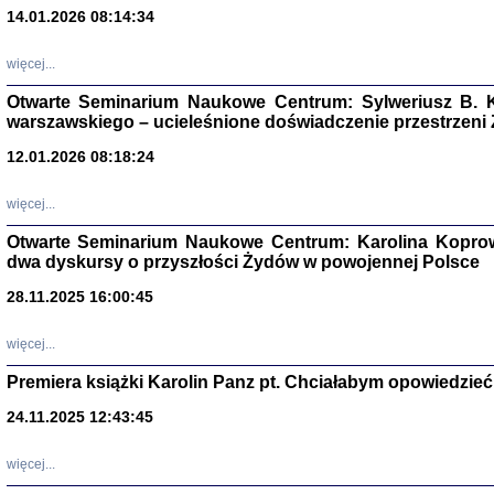
14.01.2026 08:14:34
Aryjs
więcej...
Sewek O
Otwarte Seminarium Naukowe Centrum: Sylweriusz B. K
warszawskiego – ucieleśnione doświadczenie przestrzeni
12.01.2026 08:18:24
więcej...
PISZĄC
Otwarte Seminarium Naukowe Centrum: Karolina Koprow
'z Dzie
dwa dyskursy o przyszłości Żydów w powojennej Polsce
Józef Zelkowicz, tłum.
28.11.2025 16:00:45
więcej...
Premiera książki Karolin Panz pt. Chciałabym opowiedzieć 
CZYTAJĄC GAZ
Dziennik pisa
24.11.2025 12:43:45
Jakub Hochbe
Warszawa 201
więcej...