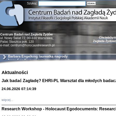
Szukaj:
Chciałabym 
Centrum Badań nad Zagładą Żydów
Zagłada Żydow
ul. Nowy Świat 72, 00-330 Warszawa;
Palac Staszica pok. 120
e-mail: centrum@holocaustresearch.pl
Barbara Engelking laureatką nagrody
Ireny Sendlerowej przyznawanej przez
Taube Philantropies
Żydzi w walc
Germany 193
Aktualności
Natalia Aleksiun, 
Jak badać Zagładę? EHRI-PL Warsztat dla młodych badac
Deborah Dash Moor
Turski, Laurence 
(Arkadij Zelcer)
24.06.2026 07:14:39
red. Krzysztof Pe
Warszawa 20
więcej...
Research Workshop - Holocaust Egodocuments: Researc