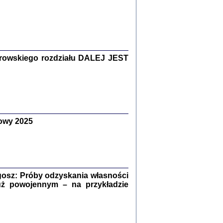
Zagłada Żydów.
Studia i Materiały
nr 15, R. 2019
Warszawa 2019
rowskiego rozdziału DALEJ JEST
owy 2025
ów.
iały
8
18
osz: Próby odzyskania własności
uż powojennym – na przykładzie