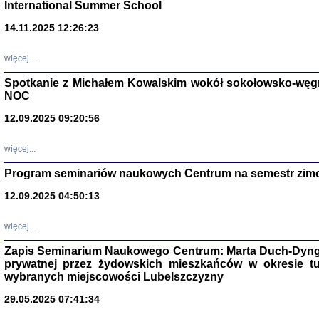
International Summer School
14.11.2025 12:26:23
więcej...
Spotkanie z Michałem Kowalskim wokół sokołowsko-węg
NOC
12.09.2025 09:20:56
więcej...
Program seminariów naukowych Centrum na semestr zim
Zagłada Żyd
Studia i Mater
12.09.2025 04:50:13
nr 14, R. 201
Warszawa 20
więcej...
Zapis Seminarium Naukowego Centrum: Marta Duch-Dyng
prywatnej przez żydowskich mieszkańców w okresie t
wybranych miejscowości Lubelszczyzny
29.05.2025 07:41:34